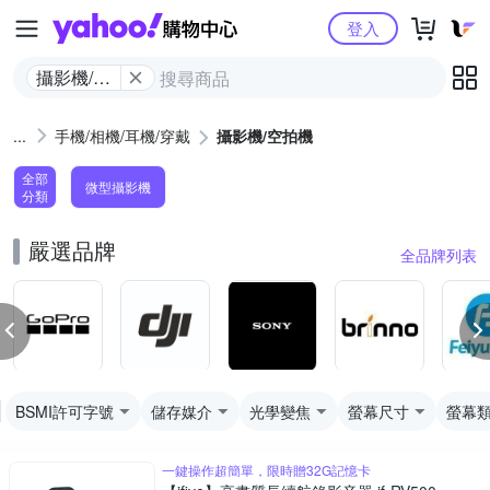
Yahoo購物中心
登入
攝影機/空
拍機
手機/相機/耳機/穿戴
攝影機/空拍機
全部
微型攝影機
分類
嚴選品牌
全品牌列表
BSMI許可字號
儲存媒介
光學變焦
螢幕尺寸
螢幕
一鍵操作超簡單，限時贈32G記憶卡