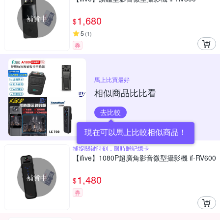
補貨中
1,680
$
5
(
1
)
券
馬上比買最好
相似商品比比看
去比較
現在可以馬上比較相似商品！
捕捉關鍵時刻，限時贈記憶卡
【ifive】1080P超廣角影音微型攝影機 if-RV600
補貨中
1,480
$
券