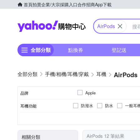
首頁
拍賣
企業/大宗採購入口
合作招商
App下載
Yahoo購物中心
AirPods
全部分類
點換券
登記送
AirPods
手機/相機/耳機/穿戴
耳機
Apple
品牌
防潑水
防水
一般耳
耳機功能
品牌名稱
入耳式
藍牙耳機
有麥克風
通用
耳塞式
無
無線耳機
無
頭戴
iOS
TYPE-C
Android
3.5mm
顏色
線控相容
輸入端子
配戴方式
連線模式
麥克風
AirPods 12 筆結果
相關分類