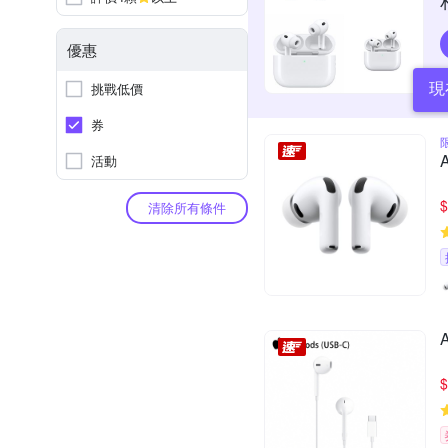
優惠
現
挑戰低價
券
活動
$
清除所有條件
$