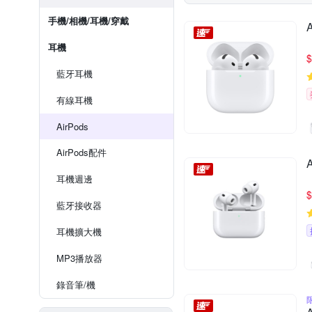
手機/相機/耳機/穿戴
耳機
$
藍牙耳機
有線耳機
AirPods
AirPods配件
耳機週邊
$
藍牙接收器
耳機擴大機
MP3播放器
錄音筆/機