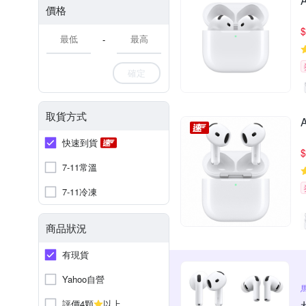
價格
$
-
確定
取貨方式
快速到貨
$
7-11常溫
7-11冷凍
商品狀況
有現貨
Yahoo自營
評價4顆
以上