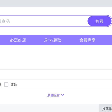
搜尋
必逛好店
刷卡/超取
會員專享
機
運動
式
無
展開全部
推薦排