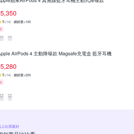
Apple蘋果AirPods 4 真無線藍牙耳機主動式降噪款
5,350
5
(
14
)
總銷量>100
券
Apple AirPods 4 主動降噪款 Magsafe充電盒 藍牙耳機
5,280
5
(
14
)
總銷量>200
券
馬上比買最好