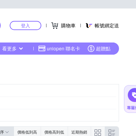
購物車
帳號綁定送
登入
看更多
uniopen 聯名卡
超贈點
序
價格低到高
價格高到低
近期熱銷