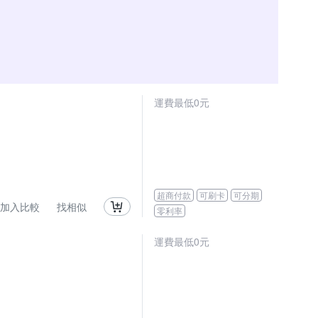
運費最低0元
超商付款
可刷卡
可分期
加入比較
找相似
零利率
運費最低0元