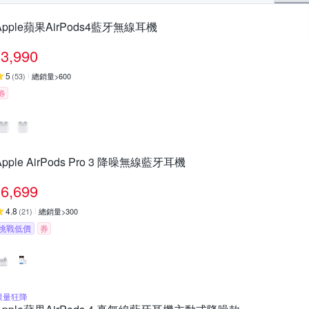
Apple蘋果AirPods4藍牙無線耳機
3,990
5
(
53
)
總銷量>600
券
Apple AirPods Pro 3 降噪無線藍牙耳機
6,699
4.8
(
21
)
總銷量>300
挑戰低價
券
限量狂降