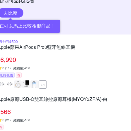
相似商品比比看
去比較
在可以馬上比較相似商品！
限時狂降500
Apple蘋果AirPods Pro3藍牙無線耳機
6,990
5
(
11
)
總銷量>200
挑戰低價
券
+1
Apple原廠USB-C雙耳線控原廠耳機(MYQY3ZP/A)-白
566
5
(
21
)
總銷量>100
券