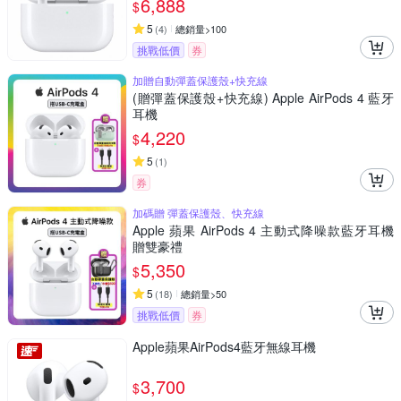
6,888
$
5
(
4
)
總銷量>100
挑戰低價
券
加贈自動彈蓋保護殼+快充線
(贈彈蓋保護殼+快充線) Apple AirPods 4 藍牙
耳機
4,220
$
5
(
1
)
券
加碼贈 彈蓋保護殼、快充線
Apple 蘋果 AirPods 4 主動式降噪款藍牙耳機
贈雙豪禮
5,350
$
5
(
18
)
總銷量>50
挑戰低價
券
Apple蘋果AirPods4藍牙無線耳機
3,700
$