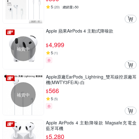
5
(
20
)
總銷量>50
Apple 蘋果AirPods 4 主動式降噪款
4,999
$
補貨中
5
(
1
)
券
Apple原廠EarPods_Lightning_雙耳線控原廠耳
機(MWTY3FE/A)-白
566
$
補貨中
5
(
5
)
券
Apple AirPods 4 主動降噪款 Magsafe充電盒
藍牙耳機
5,280
$