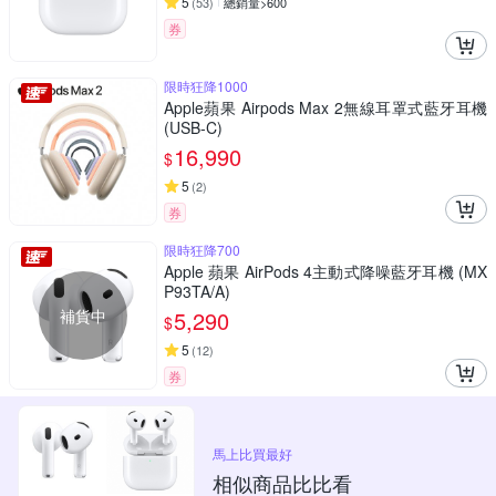
5
(
53
)
總銷量>600
券
限時狂降1000
Apple蘋果 Airpods Max 2無線耳罩式藍牙耳機
(USB-C)
16,990
$
5
(
2
)
券
限時狂降700
Apple 蘋果 AirPods 4主動式降噪藍牙耳機 (MX
P93TA/A)
補貨中
5,290
$
5
(
12
)
券
馬上比買最好
相似商品比比看