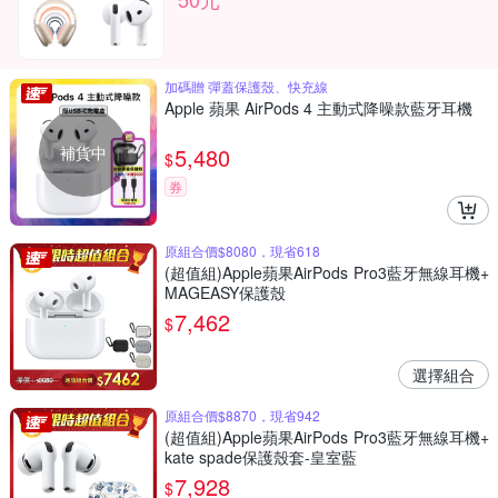
加碼贈 彈蓋保護殼、快充線
Apple 蘋果 AirPods 4 主動式降噪款藍牙耳機
補貨中
5,480
$
券
原組合價$8080，現省618
(超值組)Apple蘋果AirPods Pro3藍牙無線耳機+
MAGEASY保護殼
7,462
$
選擇組合
原組合價$8870，現省942
(超值組)Apple蘋果AirPods Pro3藍牙無線耳機+
kate spade保護殼套-皇室藍
7,928
$