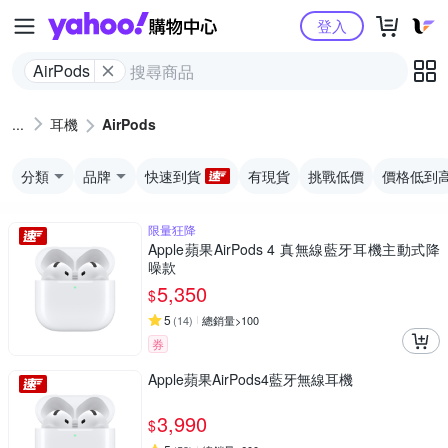
Yahoo購物中心
登入
AirPods
耳機
AirPods
分類
品牌
快速到貨
有現貨
挑戰低價
價格低到
限量狂降
Apple蘋果AirPods 4 真無線藍牙耳機主動式降
噪款
5,350
$
5
(
14
)
總銷量>100
券
Apple蘋果AirPods4藍牙無線耳機
3,990
$