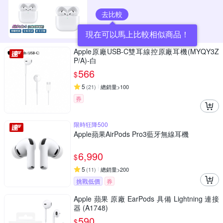
去比較
現在可以馬上比較相似商品！
Apple原廠USB-C雙耳線控原廠耳機(MYQY3Z
P/A)-白
566
$
5
(
21
)
總銷量>100
券
限時狂降500
Apple蘋果AirPods Pro3藍牙無線耳機
6,990
$
5
(
11
)
總銷量>200
挑戰低價
券
Apple 蘋果 原廠 EarPods 具備 Lightning 連接
器 (A1748)
590
$