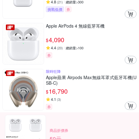
4.8
(
21
)
總銷量>300
挑戰低價
券
Apple AirPods 4 無線藍芽耳機
4,090
$
4.4
(
20
)
總銷量>100
券
限時狂降
Apple蘋果 Airpods Max無線耳罩式藍牙耳機(U
SB-C)
補貨中
16,790
$
4.1
(
3
)
券
商品折價券
50元