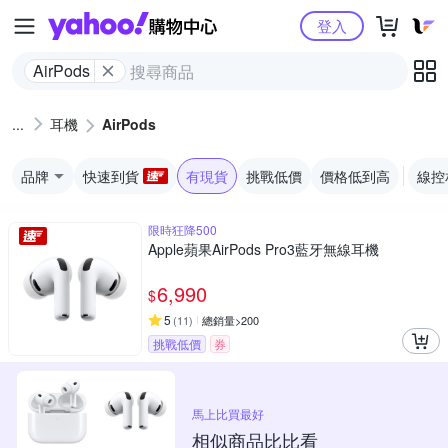
Yahoo購物中心
登入
AirPods
耳機
AirPods
品牌
快速到貨
有現貨
挑戰低價
價格低到高
線控
限時狂降500
Apple蘋果AirPods Pro3藍牙無線耳機
6,990
$
5
(
11
)
總銷量>200
挑戰低價
券
馬上比買最好
相似商品比比看