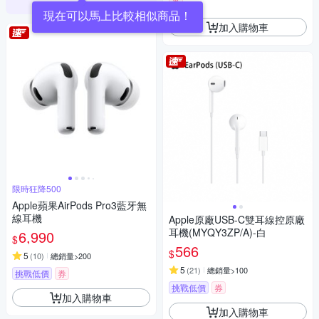
券
現在可以馬上比較相似商品！
加入購物車
限時狂降500
Apple蘋果AirPods Pro3藍牙無
線耳機
Apple原廠USB-C雙耳線控原廠
耳機(MYQY3ZP/A)-白
6,990
$
566
$
5
(
10
)
總銷量>200
5
(
21
)
總銷量>100
挑戰低價
券
挑戰低價
券
加入購物車
加入購物車