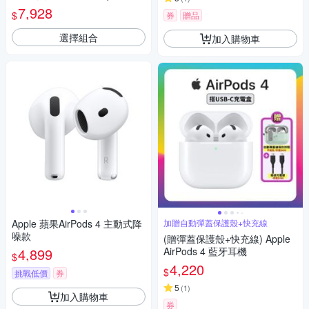
護殼套-嬌豔櫻桃
7,928
$
券
贈品
選擇組合
加入購物車
Apple 蘋果AirPods 4 主動式降
加贈自動彈蓋保護殼+快充線
噪款
(贈彈蓋保護殼+快充線) Apple
4,899
AirPods 4 藍牙耳機
$
4,220
$
挑戰低價
券
5
(
1
)
加入購物車
券