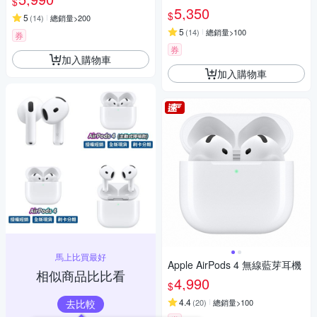
$
5,350
$
5
(
14
)
總銷量>200
5
(
14
)
總銷量>100
券
券
加入購物車
加入購物車
馬上比買最好
Apple AirPods 4 無線藍芽耳機
相似商品比比看
4,990
$
4.4
去比較
(
20
)
總銷量>100