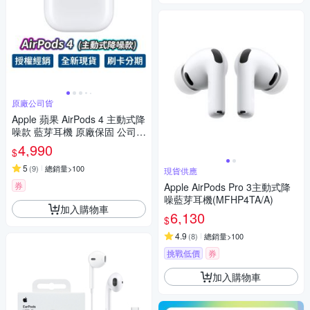
原廠公司貨
Apple 蘋果 AirPods 4 主動式降
噪款 藍芽耳機 原廠保固 公司貨
USB-C MagSafe
4,990
$
5
(
9
)
總銷量>100
現貨供應
券
Apple AirPods Pro 3主動式降
噪藍芽耳機(MFHP4TA/A)
加入購物車
6,130
$
4.9
(
8
)
總銷量>100
挑戰低價
券
加入購物車