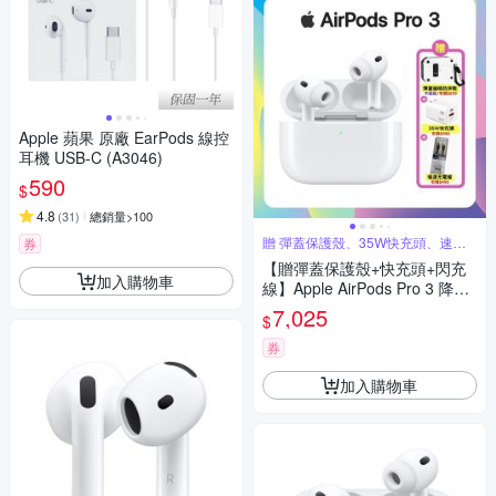
Apple 蘋果 原廠 EarPods 線控
耳機 USB-C (A3046)
590
$
4.8
(
31
)
總銷量>100
贈 彈蓋保護殼、35W快充頭、速充
券
線
【贈彈蓋保護殼+快充頭+閃充
加入購物車
線】Apple AirPods Pro 3 降噪
無線藍牙耳機
7,025
$
券
加入購物車