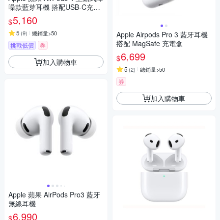
噪款藍芽耳機 搭配USB-C充電
盒 MXP93TA
5,160
$
5
(
9
)
總銷量>50
Apple Airpods Pro 3 藍牙耳機
搭配 MagSafe 充電盒
挑戰低價
券
6,699
$
加入購物車
5
(
2
)
總銷量>50
券
加入購物車
Apple 蘋果 AirPods Pro3 藍牙
無線耳機
6,990
$