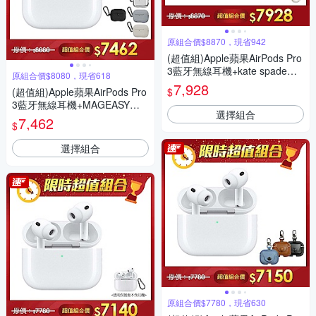
原組合價$8870，現省942
(超值組)Apple蘋果AirPods Pro
3藍牙無線耳機+kate spade保
原組合價$8080，現省618
護殼套-皇室藍
7,928
$
(超值組)Apple蘋果AirPods Pro
3藍牙無線耳機+MAGEASY保
選擇組合
護殼
7,462
$
選擇組合
原組合價$7780，現省630