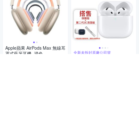
Apple蘋果 AirPods Max 無線耳
全新未拆封原廠公司貨
罩式藍牙耳機- 澄色
Apple 蘋果AirPods 4 主動式降
12,500
$
噪款耳機 (保護殼+清潔組)
券
5,090
$
加入購物車
券
加入購物車