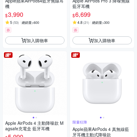
Apple蘋果AirPods4藍牙無線耳
Apple AirPods Pro 3 降噪無線
機
藍牙耳機
3,990
6,699
$
$
5
4.8
(
53
)
總銷量>600
(
21
)
總銷量>300
券
券
加入購物車
加入購物車
限量狂降
Apple AirPods 4 主動降噪款 M
agsafe充電盒 藍牙耳機
Apple蘋果AirPods 4 真無線藍
牙耳機主動式降噪款
5,990