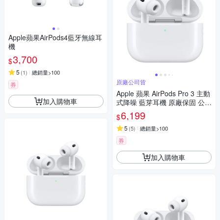
Apple蘋果AirPods4藍牙無線耳
機
3,700
$
5
(
1
)
總銷量>100
原廠公司貨
券
Apple 蘋果 AirPods Pro 3 主動
加入購物車
式降噪 藍芽耳機 原廠保固 公司
貨 USB-C MagSafe
6,199
$
5
(
5
)
總銷量>100
券
加入購物車