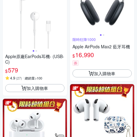
限時狂降1000
Apple AirPods Max2 藍牙耳機
16,990
$
Apple原廠EarPods耳機- (USB-
C)
券
579
$
加入購物車
4.9
(
27
)
總銷量>100
加入購物車