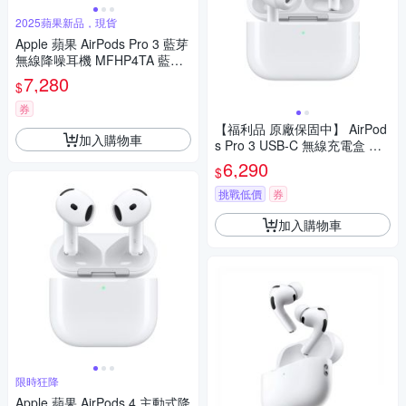
2025蘋果新品，現貨
Apple 蘋果 AirPods Pro 3 藍芽
無線降噪耳機 MFHP4TA 藍芽
耳機
7,280
$
券
【福利品 原廠保固中】 AirPod
加入購物車
s Pro 3 USB-C 無線充電盒 蘋
果 原廠公司貨
6,290
$
挑戰低價
券
加入購物車
限時狂降
Apple 蘋果 AirPods 4 主動式降