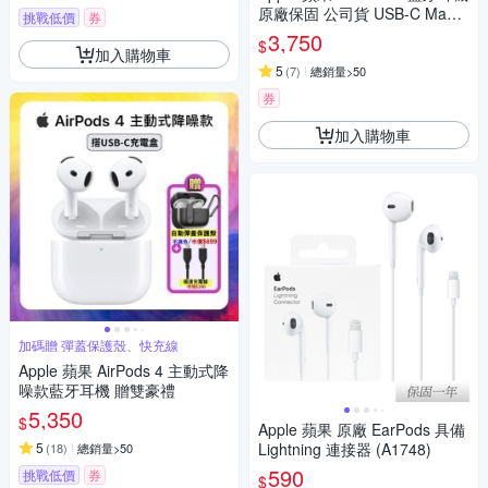
原廠保固 公司貨 USB-C MagS
挑戰低價
券
afe 真無線耳機
3,750
$
加入購物車
5
(
7
)
總銷量>50
券
加入購物車
加碼贈 彈蓋保護殼、快充線
Apple 蘋果 AirPods 4 主動式降
噪款藍牙耳機 贈雙豪禮
5,350
$
Apple 蘋果 原廠 EarPods 具備
5
Lightning 連接器 (A1748)
(
18
)
總銷量>50
590
挑戰低價
券
$