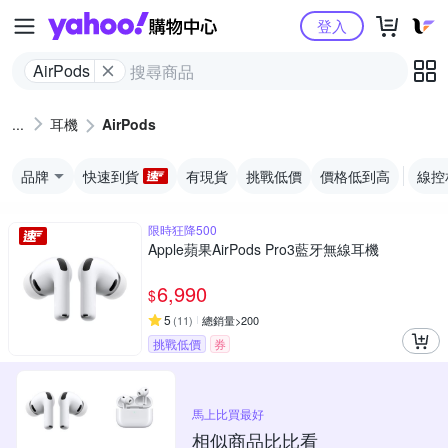
Yahoo購物中心
登入
AirPods
耳機
AirPods
品牌
快速到貨
有現貨
挑戰低價
價格低到高
線控
限時狂降500
Apple蘋果AirPods Pro3藍牙無線耳機
6,990
$
5
(
11
)
總銷量>200
挑戰低價
券
馬上比買最好
相似商品比比看