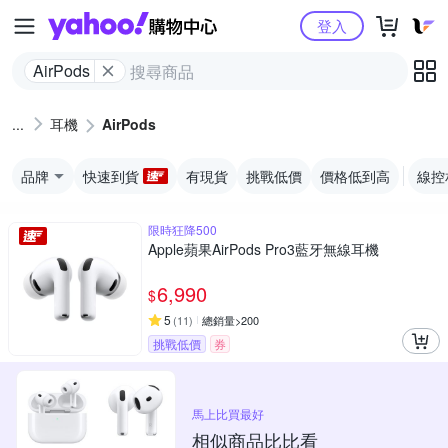
Yahoo購物中心
登入
AirPods
耳機
AirPods
品牌
快速到貨
有現貨
挑戰低價
價格低到高
線控
限時狂降500
Apple蘋果AirPods Pro3藍牙無線耳機
6,990
$
5
(
11
)
總銷量>200
挑戰低價
券
馬上比買最好
相似商品比比看