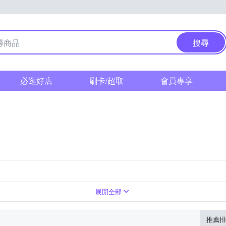
搜尋
必逛好店
刷卡/超取
會員專享
水
展開全部
推薦排