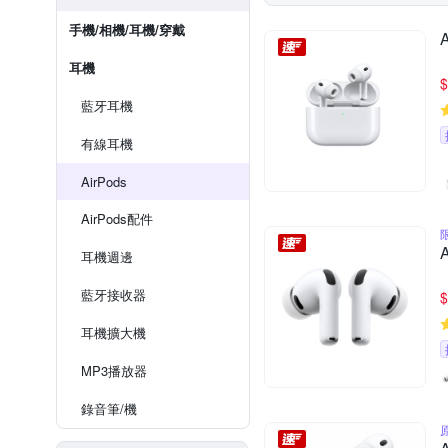
手機/相機/耳機/穿戴
耳機
$
藍牙耳機
有線耳機
AirPods
AirPods配件
耳機週邊
藍牙接收器
$
耳機擴大機
MP3播放器
錄音筆/機