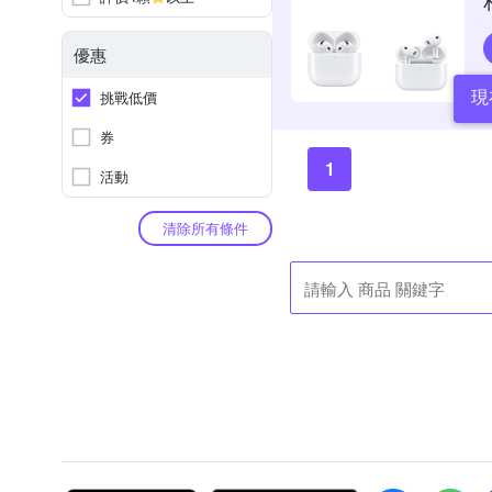
優惠
現
挑戰低價
券
1
活動
清除所有條件