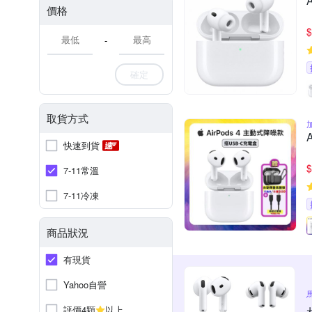
價格
$
-
確定
取貨方式
快速到貨
$
7-11常溫
7-11冷凍
商品狀況
有現貨
Yahoo自營
評價4顆
以上