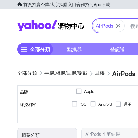
首頁
拍賣
企業/大宗採購入口
合作招商
App下載
Yahoo購物中心
AirPods
全部分類
點換券
登記送
AirPods
手機/相機/耳機/穿戴
耳機
Apple
品牌
通用
iOS
Android
線控相容
品牌名稱
防潑水
有麥克風
藍牙耳機
入耳式
無
一般耳機
耳塞式
無線耳機
防
TYPE-C
耳機功能
顏色
麥克風
連線模式
配戴方式
輸入端子
AirPods 4 筆結果
相關分類