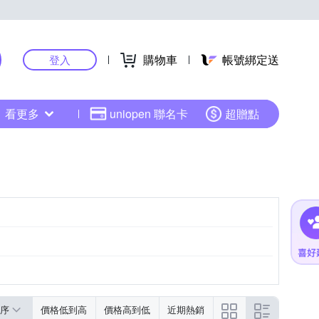
購物車
帳號綁定送
登入
看更多
uniopen 聯名卡
超贈點
序
價格低到高
價格高到低
近期熱銷