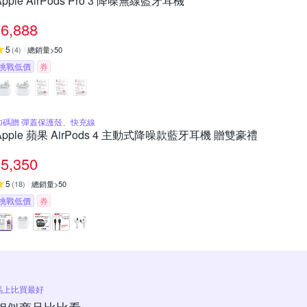
Apple AirPods Pro 3 降噪無線藍牙耳機
6,888
5
(
4
)
總銷量>50
挑戰低價
券
加碼贈 彈蓋保護殼、快充線
Apple 蘋果 AirPods 4 主動式降噪款藍牙耳機 贈雙豪禮
5,350
5
(
18
)
總銷量>50
挑戰低價
券
馬上比買最好