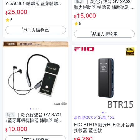
｜歐克好聲音 GV-SA03
商店
V-SA0361 輔聽器 藍芽輔聽器
聽力輔助器 輔聽器 輔助聽器 藍
輔助聽力 銀髮族首選
25,000
$
芽輔聽器 銀髮輔聽
15,000
$
5
5
加入購物車
加入購物車
｜歐克好聲音 GV-SA01
商店
高性能QCC5125晶片X2
+藍牙耳機傳輸器 輔聽器 輔助
FiiO BTR15 隨身Hi-Fi藍牙音樂
聽器 藍芽輔聽器 集音器 輔助聽
10,000
$
接收器-藍色款
力
4,280
加入購物車
$