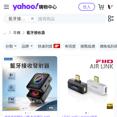
Yahoo購物中心
登入
藍牙接收
器
耳機
藍牙接收器
分類
品牌
快速到貨
有現貨
挑戰低價
價格低到
接收發射雙向一體 免持通話 aptX音
LDAC aptX Lossless發射