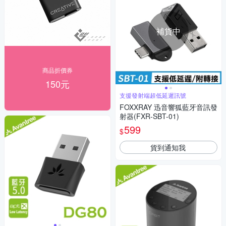
補貨中
商品折價券
150元
支援發射端超低延遲訊號
FOXXRAY 迅音響狐藍牙音訊發
射器(FXR-SBT-01)
599
$
貨到通知我