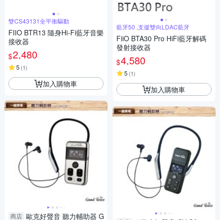
雙CS43131全平衡驅動
藍牙50 ,支援雙向LDAC藍牙
FIIO BTR13 隨身Hi-Fi藍牙音樂
FiiO BTA30 Pro HiFi藍牙解碼
接收器
發射接收器
2,480
$
4,580
$
5
(
1
)
5
(
1
)
加入購物車
加入購物車
歐克好聲音 聽力輔助器 G
商店