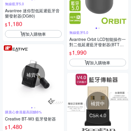
無線藍牙5,0
Avantree 迷你型低延遲藍牙音
樂發射器(DG80)
1,180
$
無線藍牙5,0
加入購物車
Avantree Orbit LCD智能操作一
對二低延遲藍牙發射器(BTTC5
80)
1,990
$
加入購物車
補貨中
補貨中
購衷心會員最高回饋6%
Creative BT-W3 藍牙發射器
1,480
$