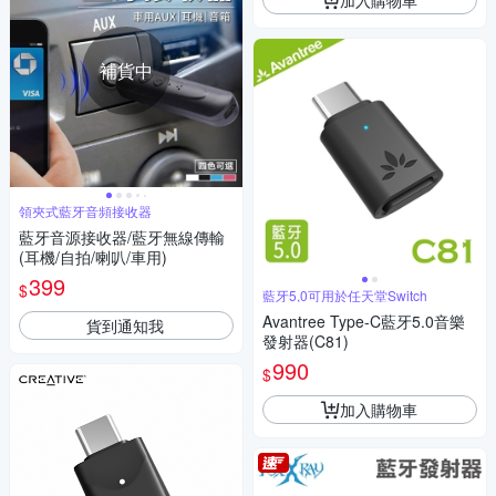
補貨中
領夾式藍牙音頻接收器
藍牙音源接收器/藍牙無線傳輸
(耳機/自拍/喇叭/車用)
399
$
藍牙5,0可用於任天堂Switch
Avantree Type-C藍牙5.0音樂
貨到通知我
發射器(C81)
990
$
加入購物車