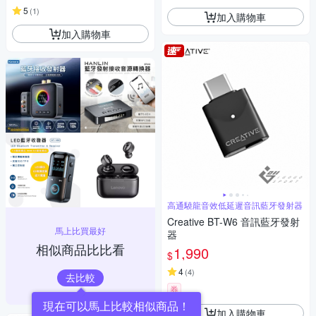
5
CA/AUX/USB轉藍牙
(
1
)
加入購物車
加入購物車
高通驍龍音效低延遲音訊藍牙發射器
Creative BT-W6 音訊藍牙發射
馬上比買最好
器
相似商品比比看
1,990
$
4
(
4
)
去比較
券
現在可以馬上比較相似商品！
加入購物車