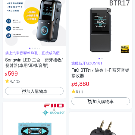
插上汽車音響AUX孔，直接成為藍牙
音響
Songwin LED 二合一藍牙接收/
旗艦藍牙QCC5181
發射器(車用/耳機/音響)
FiiO BTR17 隨身Hi-Fi藍牙音樂
599
$
接收器
4.7
(
2
)
6,880
$
加入購物車
5
(
1
)
加入購物車