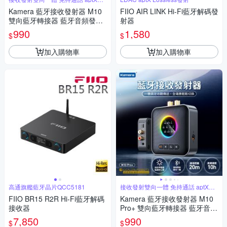
質
Kamera 藍牙接收發射器 M10
FIIO AIR LINK Hi-Fi藍牙解碼發
雙向藍牙轉接器 藍牙音頻發射
射器
器 藍牙音頻接收器 aptX藍牙轉
990
1,580
$
$
接器 免持通話藍牙轉接 RCA/A
UX/USB轉藍牙
加入購物車
加入購物車
高通旗艦藍牙晶片QCC5181
接收發射雙向一體 免持通話 aptX音
質
FIIO BR15 R2R Hi-Fi藍牙解碼
Kamera 藍牙接收發射器 M10
接收器
Pro+ 雙向藍牙轉接器 藍牙音頻
發射器 藍牙音頻接收器 aptX藍
7,850
990
$
$
牙轉接器 免持通話藍牙轉接 R