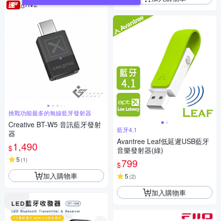
挑戰功能最多的無線藍牙發射器
Creative BT-W5 音訊藍牙發射
藍牙4,1
器
Avantree Leaf低延遲USB藍牙
1,490
$
音樂發射器(綠)
5
(
1
)
799
$
加入購物車
5
(
2
)
加入購物車