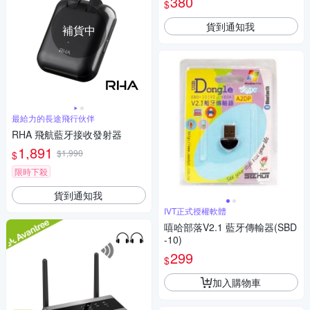
380
$
貨到通知我
補貨中
最給力的長途飛行伙伴
RHA 飛航藍牙接收發射器
1,891
$1,990
$
限時下殺
貨到通知我
IVT正式授權軟體
嘻哈部落V2.1 藍牙傳輸器(SBD
-10)
299
$
加入購物車