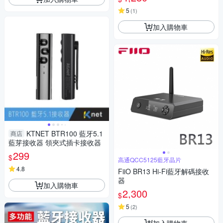
5
(
1
)
加入購物車
KTNET BTR100 藍牙5.1
商店
藍芽接收器 領夾式插卡接收器
299
$
高通QCC5125藍牙晶片
4.8
FiiO BR13 Hi-Fi藍牙解碼接收
器
加入購物車
2,300
$
5
(
2
)
加入購物車