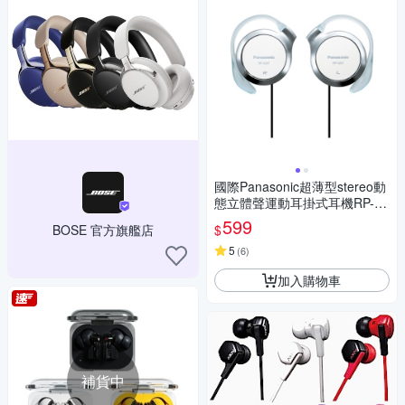
國際Panasonic超薄型stereo動
態立體聲運動耳掛式耳機RP-H
Z47(強調舒適.訴求簡易裝戴;線
599
$
BOSE 官方旗艦店
長約1公尺但左右不等長)
5
(
6
)
加入購物車
補貨中