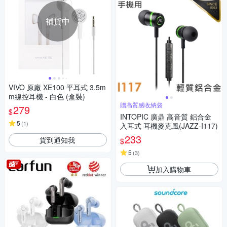
補貨中
VIVO 原廠 XE100 平耳式 3.5m
m線控耳機 - 白色 (盒裝)
贈高質感收納袋
279
$
INTOPIC 廣鼎 高音質 鋁合金
5
(
1
)
入耳式 耳機麥克風(JAZZ-I117)
233
貨到通知我
$
5
(
3
)
加入購物車