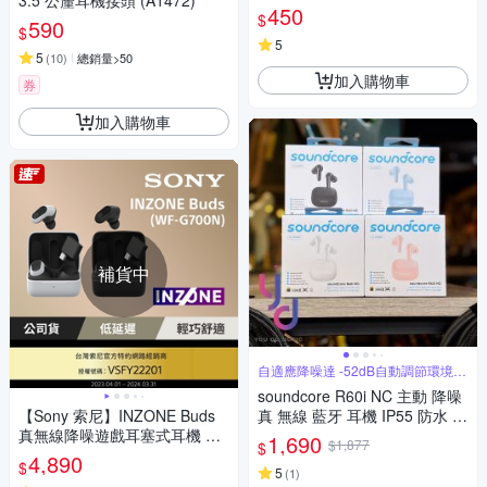
3.5 公釐耳機接頭 (A1472)
450
$
590
$
5
5
(
10
)
總銷量>50
加入購物車
券
加入購物車
補貨中
自適應降噪達 -52dB自動調節環境噪
音
soundcore R60i NC 主動 降噪
【Sony 索尼】INZONE Buds
真 無線 藍牙 耳機 IP55 防水 防
真無線降噪遊戲耳塞式耳機 WF
塵 公司貨 兩年保
1,690
$1,877
$
-G700N (公司貨 保固12個月)
4,890
$
5
(
1
)