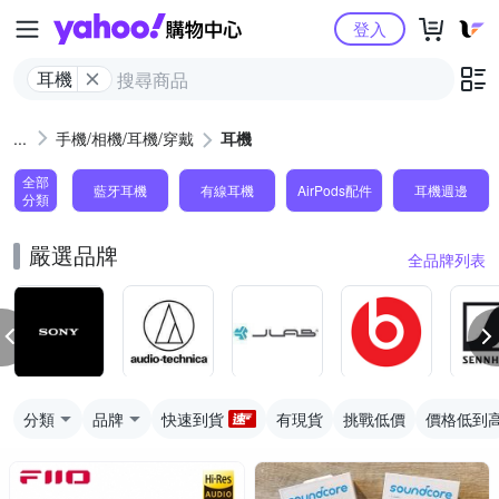
Yahoo購物中心
登入
耳機
手機/相機/耳機/穿戴
耳機
全部
藍牙耳機
有線耳機
AirPods配件
耳機週邊
分類
嚴選品牌
全品牌列表
分類
品牌
快速到貨
有現貨
挑戰低價
價格低到