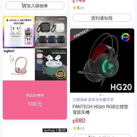
$
加入購物車
5
(
1
)
貨到通知我
商品折價券
立體海綿 皮革全包覆耳罩
100元
FANTECH HG20 RGB立體聲
電競耳機
680
$
5
(
1
)