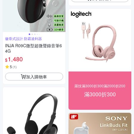
徽章式設計 防霸凌利器
INJA R09C微型超微聲錄音筆6
4G
1,480
$
5
(
1
)
加入購物車
羅技滿3000折300滿2000折200
滿3000折300