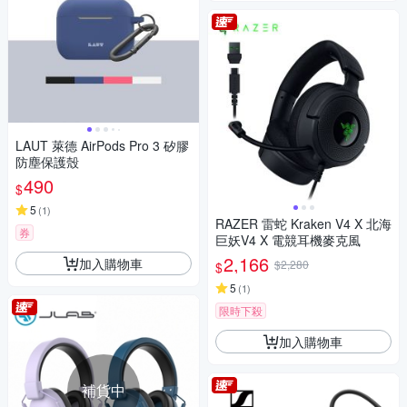
LAUT 萊德 AirPods Pro 3 矽膠
防塵保護殼
490
$
5
(
1
)
RAZER 雷蛇 Kraken V4 X 北海
券
巨妖V4 X 電競耳機麥克風
2,166
加入購物車
$2,280
$
5
(
1
)
限時下殺
加入購物車
補貨中