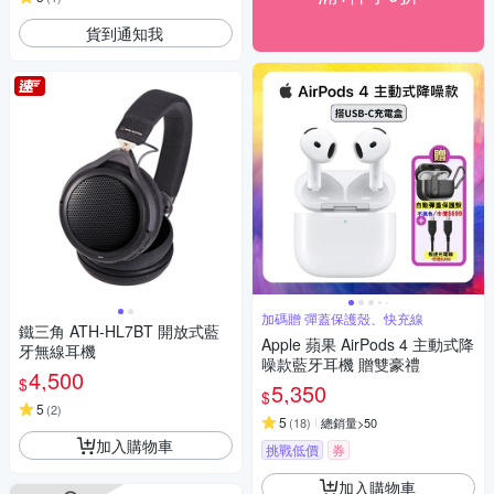
貨到通知我
加碼贈 彈蓋保護殼、快充線
鐵三角 ATH-HL7BT 開放式藍
Apple 蘋果 AirPods 4 主動式降
牙無線耳機
噪款藍牙耳機 贈雙豪禮
4,500
$
5,350
$
5
(
2
)
5
(
18
)
總銷量>50
加入購物車
挑戰低價
券
加入購物車