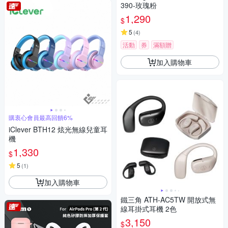
390-玫瑰粉
1,290
$
5
(
4
)
活動
券
滿額贈
加入購物車
購衷心會員最高回饋6%
iClever BTH12 炫光無線兒童耳
機
1,330
$
5
(
1
)
加入購物車
鐵三角 ATH-AC5TW 開放式無
線耳掛式耳機 2色
3,150
$