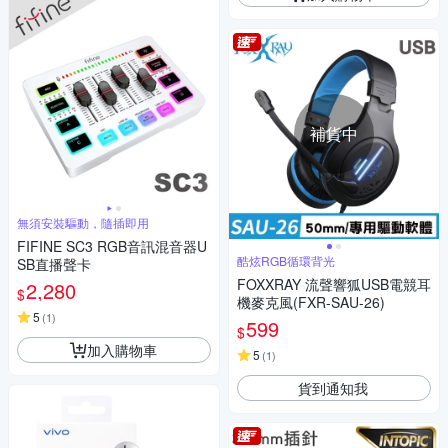
補貨中
無須安裝驅動，隨插即用
FIFINE SC3 RGB音訊混音器U
酷炫RGB循環背光
SB直播聲卡
FOXXRAY 流聲響狐USB電競耳
2,280
$
機麥克風(FXR-SAU-26)
5
(
1
)
599
$
加入購物車
5
(
1
)
貨到通知我