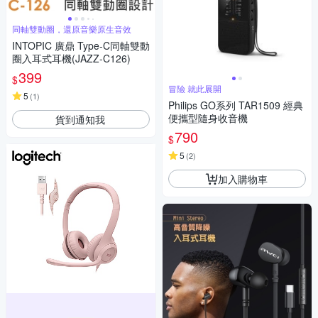
同軸雙動圈，還原音樂原生音效
INTOPIC 廣鼎 Type-C同軸雙動
圈入耳式耳機(JAZZ-C126)
399
$
冒險 就此展開
5
(
1
)
Philips GO系列 TAR1509 經典
便攜型隨身收音機
貨到通知我
790
$
5
(
2
)
加入購物車