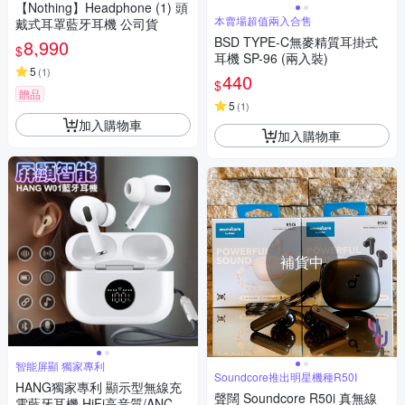
【Nothing】Headphone (1) 頭
本賣場超值兩入合售
戴式耳罩藍牙耳機 公司貨
BSD TYPE-C無麥精質耳掛式
8,990
$
耳機 SP-96 (兩入裝)
5
(
1
)
440
$
贈品
5
(
1
)
加入購物車
加入購物車
補貨中
智能屏顯 獨家專利
Soundcore推出明星機種R50I
HANG獨家專利 顯示型無線充
聲闊 Soundcore R50i 真無線
電藍牙耳機 HiFi高音質/ANC降