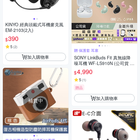
KINYO 經典頭戴式耳機麥克風
EM-2103(2入)
390
$
5
(
2
)
贈 保護套 耳塞
加入購物車
SONY LinkBuds Fit 真無線降
噪耳機 WF-LS910N (公司貨 保
固12+6個月)
4,990
$
5
(
1
)
贈品
加入購物車
補貨中