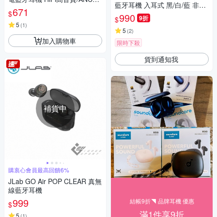
藍牙耳機 入耳式 黑/白/藍 非降
噪/無線充電
671
$
噪 通話清晰 2年保
990
9折
$
5
(
1
)
5
(
2
)
加入購物車
限時下殺
貨到通知我
補貨中
購衷心會員最高回饋6%
JLab GO Air POP CLEAR 真無
線藍牙耳機
999
結帳9折◥ 品牌耳機 優惠
$
滿1件享9折
5
(
1
)