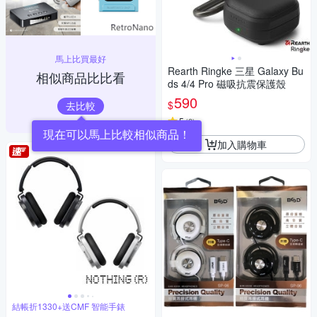
馬上比買最好
Rearth Ringke 三星 Galaxy Bu
相似商品比比看
ds 4/4 Pro 磁吸抗震保護殼
590
$
去比較
5
(
2
)
加入購物車
結帳折1330+送CMF 智能手錶