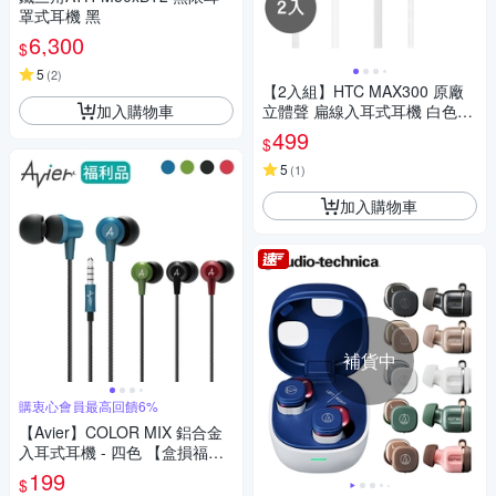
罩式耳機 黑
6,300
$
5
(
2
)
【2入組】HTC MAX300 原廠
加入購物車
立體聲 扁線入耳式耳機 白色
(密封袋裝)
499
$
5
(
1
)
加入購物車
補貨中
購衷心會員最高回饋6%
【Avier】COLOR MIX 鋁合金
入耳式耳機 - 四色 【盒損福利
品】
199
$