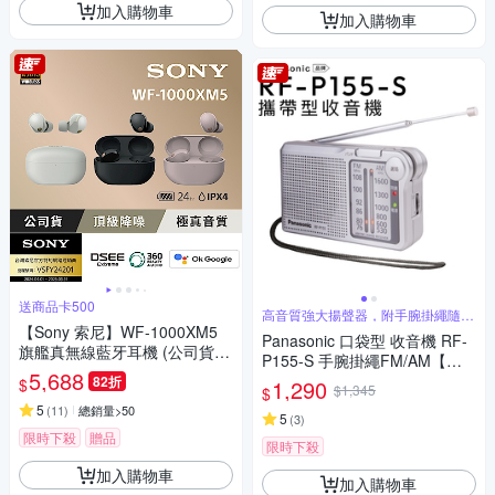
加入購物車
加入購物車
送商品卡500
高音質強大揚聲器，附手腕掛繩隨手
聽
【Sony 索尼】WF-1000XM5
Panasonic 口袋型 收音機 RF-
旗艦真無線藍牙耳機 (公司貨
P155-S 手腕掛繩FM/AM【保
保固12+6個月)
5,688
固一年】
82折
$
1,290
$1,345
$
5
(
11
)
總銷量>50
5
(
3
)
限時下殺
贈品
限時下殺
加入購物車
加入購物車