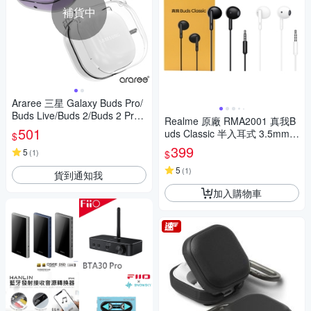
補貨中
Araree 三星 Galaxy Buds Pro/
Buds Live/Buds 2/Buds 2 Pro
Realme 原廠 RMA2001 真我B
藍牙耳機透明保護殼
501
uds Classic 半入耳式 3.5mm線
$
控耳機 (盒裝)
399
5
(
1
)
$
5
(
1
)
貨到通知我
加入購物車