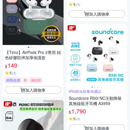
5
(
1
)
加入購物車
【Timo】AirPods Pro 2專用 純
色矽膠防摔加厚保護套
149
$
5
(
1
)
挑戰低價
券
滿額贈
加入購物車
IP54防水防塵/AI通話
Soundcore R50i NC主動降噪
真無線藍牙耳機 A3959
1,790
$
5
(
1
)
加入購物車