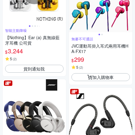
智能主動降噪
【Nothing】Ear (a) 真無線藍
無麥不可通話
牙耳機 公司貨
JVC運動耳掛入耳式兩用耳機H
3,244
A-FX17
$
299
5
(
2
)
$
5
(
2
)
貨到通知我
加入購物車