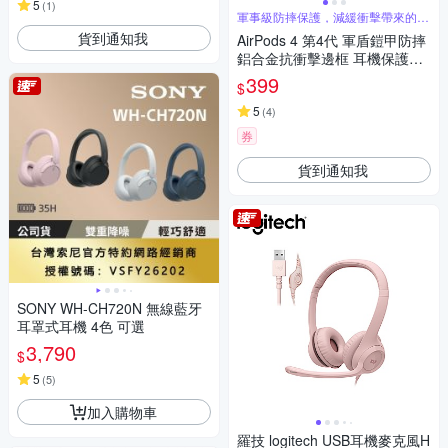
5
(
1
)
軍事級防摔保護，減緩衝擊帶來的傷
害
貨到通知我
AirPods 4 第4代 軍盾鎧甲防摔
鋁合金抗衝擊邊框 耳機保護殼
套 附金屬扣環
399
$
5
(
4
)
券
貨到通知我
SONY WH-CH720N 無線藍牙
耳罩式耳機 4色 可選
3,790
$
5
(
5
)
加入購物車
羅技 logitech USB耳機麥克風H