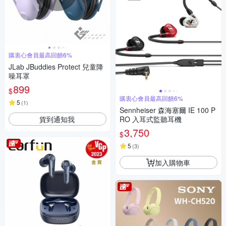
購衷心會員最高回饋6%
JLab JBuddies Protect 兒童降
噪耳罩
899
$
購衷心會員最高回饋6%
5
(
1
)
Sennheiser 森海塞爾 IE 100 P
貨到通知我
RO 入耳式監聽耳機
3,750
$
5
(
3
)
加入購物車