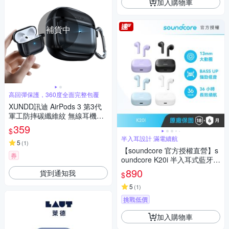
加入購物車
補貨中
高回彈保護，360度全面完整包覆
XUNDD訊迪 AirPods 3 第3代
軍工防摔碳纖維紋 無線耳機保
護殼套 附金屬扣環
359
$
半入耳設計 滿電續航
5
(
1
)
【soundcore 官方授權直營】s
券
oundcore K20i 半入耳式藍牙耳
機
890
貨到通知我
$
5
(
1
)
挑戰低價
加入購物車