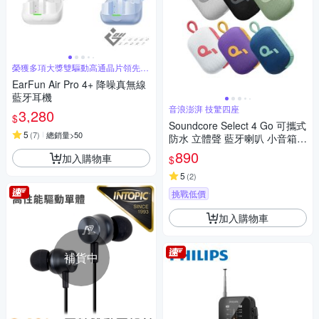
榮獲多項大獎雙驅動高通晶片領先架
構
EarFun Air Pro 4+ 降噪真無線
藍牙耳機
音浪澎湃 技驚四座
3,280
$
Soundcore Select 4 Go 可攜式
5
(
7
)
總銷量>50
防水 立體聲 藍牙喇叭 小音箱
藍芽音響 桌面喇叭
890
加入購物車
$
5
(
2
)
挑戰低價
加入購物車
補貨中