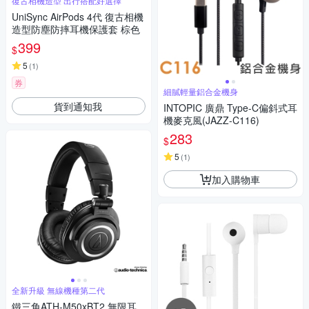
復古相機造型 出行搭配好選擇
UniSync AirPods 4代 復古相機
造型防塵防摔耳機保護套 棕色
399
$
5
(
1
)
券
細膩輕量鋁合金機身
貨到通知我
INTOPIC 廣鼎 Type-C偏斜式耳
機麥克風(JAZZ-C116)
283
$
5
(
1
)
加入購物車
全新升級 無線機種第二代
鐵三角ATH-M50xBT2 無限耳