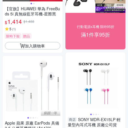
【官旗】HUAWEI 華為 FreeBu
ds 5i 真無線藍牙耳機-星際黑
1,414
$1,488
$
行動電源x耳機 限時95折
5
(
1
)
滿1件享95折
限時下殺
贈品
加入購物車
SONY MDR-EX15LP 輕
商店
Apple 蘋果 原廠 EarPods 具備
量型內耳式耳機 原廠公司貨