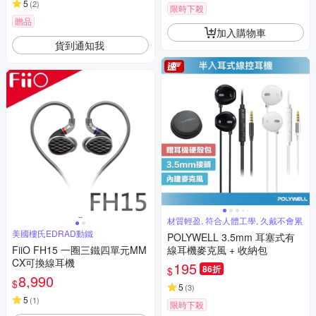
5
(
2
)
限時下殺
贈品
加入購物車
貨到通知我
材質輕盈, 符合人體工學, 久戴不會累
美國樓氏EDRAD動鐵
POLYWELL 3.5mm 耳塞式有
FiiO FH15 一圈三鐵四單元MM
線耳機麥克風 + 收納包
CX可換線耳機
195
86折
$
8,990
$
5
(
3
)
5
(
1
)
限時下殺