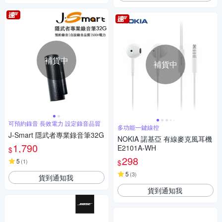
補貨中
補貨中
可預約錄音 長效電力 設定錄音品質
多功能一鍵線控
J-Smart 隱武者專業錄音筆32G
NOKIA 諾基亞 有線麥克風耳機
1,790
E2101A-WH
$
298
5
(
1
)
$
5
(
3
)
貨到通知我
貨到通知我