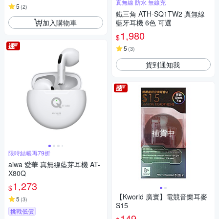
真無線 防水 無線充
5
(
2
)
鐵三角 ATH-SQ1TW2 真無線
加入購物車
藍牙耳機 6色 可選
1,980
$
5
(
3
)
貨到通知我
補貨中
限時結帳再79折
aiwa 愛華 真無線藍芽耳機 AT-
X80Q
1,273
$
【Kworld 廣寰】電競音樂耳麥
5
(
3
)
S15
挑戰低價
149