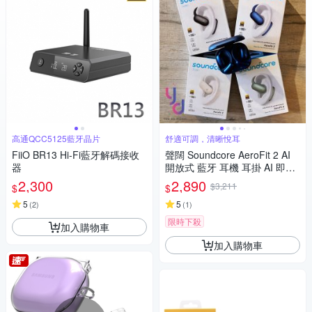
高通QCC5125藍牙晶片
舒適可調，清晰悅耳
FiiO BR13 Hi-Fi藍牙解碼接收
聲闊 Soundcore AeroFit 2 AI
器
開放式 藍牙 耳機 耳掛 AI 即時
翻譯 IP55 公司貨 兩年保固
2,300
2,890
$3,211
$
$
5
5
(
2
)
(
1
)
限時下殺
加入購物車
加入購物車