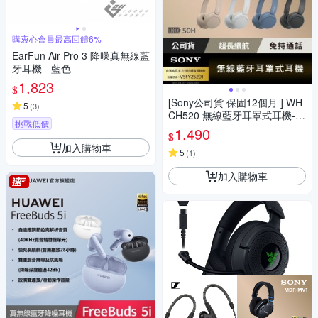
購衷心會員最高回饋6%
EarFun Air Pro 3 降噪真無線藍
牙耳機 - 藍色
1,823
$
[Sony公司貨 保固12個月 ] WH-
5
(
3
)
CH520 無線藍牙耳罩式耳機-
挑戰低價
粉、黃色
1,490
$
加入購物車
5
(
1
)
加入購物車