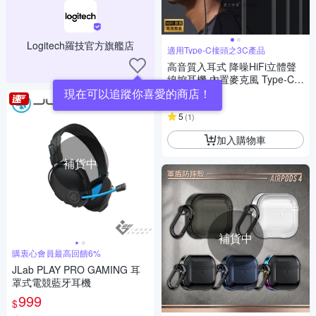
Logitech羅技官方旗艦店
適用Type-C接頭之3C產品
高音質入耳式 降噪HiFi立體聲
線控耳機 內置麥克風 Type-C接
頭(黑)
現在可以追蹤你喜愛的商店！
279
$
5
(
1
)
加入購物車
補貨中
補貨中
購衷心會員最高回饋6%
JLab PLAY PRO GAMING 耳
罩式電競藍牙耳機
999
$