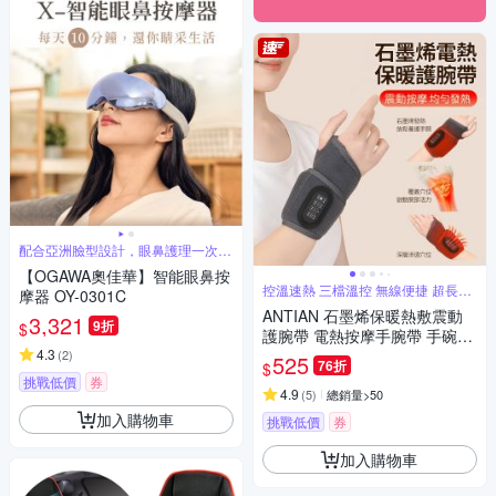
配合亞洲臉型設計，眼鼻護理一次到
位
【OGAWA奧佳華】智能眼鼻按
控溫速熱 三檔溫控 無線便捷 超長續
摩器 OY-0301C
航
ANTIAN 石墨烯保暖熱敷震動
3,321
9折
$
護腕帶 電熱按摩手腕帶 手碗按
4.3
摩儀 手腕保暖神器
(
2
)
525
76折
$
挑戰低價
券
4.9
(
5
)
總銷量>50
加入購物車
挑戰低價
券
加入購物車