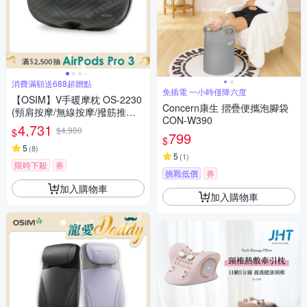
消費滿額送688超贈點
免插電 一小時僅降六度
【OSIM】V手暖摩枕 OS-2230
Concern康生 摺疊便攜泡腳袋
(頸肩按摩/無線按摩/撥筋推揉/
CON-W390
溫熱紓緩)
4,731
$4,980
$
799
$
5
(
8
)
5
(
1
)
限時下殺
券
挑戰低價
券
加入購物車
加入購物車