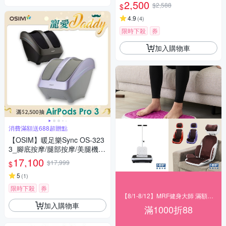
2,500
$2,588
$
4.9
(
4
)
限時下殺
券
加入購物車
消費滿額送688超贈點
【OSIM】暖足樂Sync OS-323
3_腳底按摩/腿部按摩/美腿機/
小腿按摩
17,100
$17,999
$
5
(
1
)
限時下殺
券
【8/1-8/12】MRF健身大師 滿額現折
加入購物車
滿1000折88