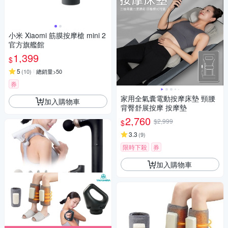
小米 Xiaomi 筋膜按摩槍 mini 2
官方旗艦館
1,399
$
5
(
10
)
總銷量>50
券
家用全氣囊電動按摩床墊 頸腰
加入購物車
背臀舒展按摩 按摩墊
2,760
$2,999
$
3.3
(
9
)
限時下殺
券
加入購物車