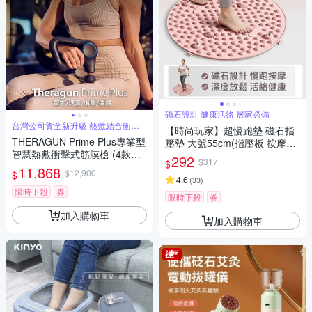
磁石設計 健康活絡 居家必備
台灣公司貨全新升級 熱敷結合衝擊
【時尚玩家】超慢跑墊 磁石指
式按摩
THERAGUN Prime Plus專業型
壓墊 大號55cm(指壓板 按摩腳
智慧熱敷衝擊式筋膜槍 (4款按
踏墊 足底按摩)
292
$317
$
摩頭/16mm振幅/18kg推力)
11,868
$12,900
$
4.6
(
33
)
限時下殺
券
限時下殺
券
加入購物車
加入購物車