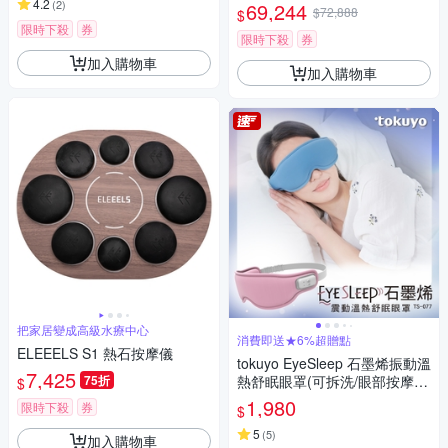
4.2
(
2
)
69,244
$72,888
$
限時下殺
券
限時下殺
券
加入購物車
加入購物車
把家居變成高級水療中心
消費即送★6%超贈點
ELEEELS S1 熱石按摩儀
tokuyo EyeSleep 石墨烯振動溫
7,425
75折
熱舒眠眼罩(可拆洗/眼部按摩)
$
TS-077
1,980
限時下殺
券
$
5
(
5
)
加入購物車