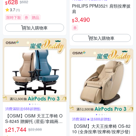
628
$682
$
PHILIPS PPM3521 肩頸按摩披
3.7
(
1
)
肩
限時下殺
券
贈品
3,490
$
加入購物車
券
加入購物車
消費滿額送688超贈點
【OSIM】OSIM 天王工學椅 O
消費滿額★送688超贈點
S-8245 贈腳托 (星藍/拿鐵兩色)
【OSIM】大天王按摩椅 OS-82
按摩椅/人體工學按摩椅/工學椅/
21,744
$22,888
$
10 (全身按摩/按摩椅/按摩沙發)
電腦椅/辦公椅/電競椅