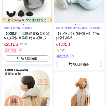
消費滿額送688超贈點
頭部按摩/臉部按摩/超靜音/迷你輕巧
【OSIM】小鋼炮筋膜槍 OS-22
【SIMPLITE 簡輕家居】 迷你
53_4段按摩強度 時尚潮流 按摩
口袋筋膜槍
槍 筋膜槍 迷你筋膜槍 隨身筋膜
2,166
1,350
$2,280
$
$
槍 電動筋膜槍
5
限時下殺
券
(
2
)
挑戰低價
券
加入購物車
加入購物車