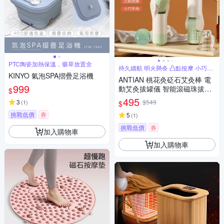
PTC陶瓷加熱保溫，藥草放置盒
持久續航 明火懸灸 凸點按摩 小巧手
持
KINYO 氣泡SPA摺疊足浴機
ANTIAN 桃花灸砭石艾灸棒 電
999
動艾灸拔罐儀 智能滾磁珠拔罐
$
按摩儀 吸罐艾灸器
495
3
$549
(
1
)
$
挑戰低價
券
5
(
1
)
挑戰低價
券
加入購物車
加入購物車