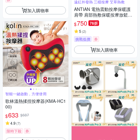
遠紅外發熱 三檔按摩 艾草熱敷
ANTIAN 電熱震動按摩保暖護
加入購物車
肩帶 肩部熱敷保暖按摩放鬆器
手臂按摩機 肩膀運動護具
750
76折
$
5
(
2
)
挑戰低價
券
加入購物車
智能一鍵啟動，方便使用
歌林溫熱揉捏按摩器(KMA-HC1
00)
633
$687
$
4.9
(
7
)
限時下殺
券