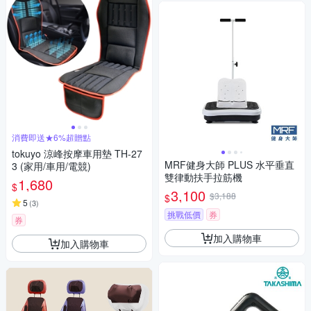
消費即送★6%超贈點
tokuyo 涼峰按摩車用墊 TH-27
MRF健身大師 PLUS ⽔平垂直
3 (家用/車用/電競)
雙律動扶⼿拉筋機
1,680
$
3,100
$3,188
$
5
(
3
)
挑戰低價
券
券
加入購物車
加入購物車