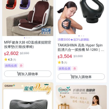
消費3000★送3%超贈點
MRF健身大師 6D溫感揉搥開背
TAKASHIMA 高島 Hyper Spin
按摩墊(行動按摩椅)
筋湧六合一揉推機 M-1280 | 按
2,602
$2,690
$
摩槍 筋膜槍
3,504
$3,688
$
4.3
(
1
)
5
(
1
)
挑戰低價
券
挑戰低價
券
加入購物車
加入購物車