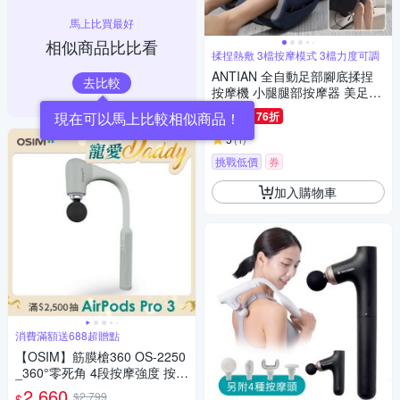
馬上比買最好
相似商品比比看
揉捏熱敷 3檔按摩模式 3檔力度可調
ANTIAN 全自動足部腳底揉捏
去比較
按摩機 小腿腿部按摩器 美足美
腿足療機 腳底放鬆神器
750
76折
$
5
(
1
)
挑戰低價
券
加入購物車
消費滿額送688超贈點
【OSIM】筋膜槍360 OS-2250
_360°零死角 4段按摩強度 按摩
槍 電動按摩器
2,660
$2,799
$