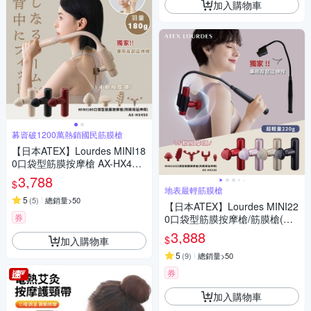
加入購物車
募資破1200萬熱銷國民筋膜槍
【日本ATEX】Lourdes MINI18
0口袋型筋膜按摩槍 AX-HX450
(附肩背伸縮桿)-3色任選
3,788
$
地表最輕筋膜槍
5
(
5
)
總銷量>50
【日本ATEX】Lourdes MINI22
券
0口袋型筋膜按摩槍/筋膜槍(附
肩背伸縮桿) -4色任選
3,888
$
加入購物車
5
(
9
)
總銷量>50
券
加入購物車