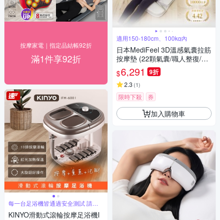
適用150-180cm、100kg內
按摩家電｜指定品結帳92折
日本MediFeel 3D溫感氣囊拉筋
滿1件享92折
按摩墊 (22顆氣囊/職人整復/肩
頸腰臀放鬆/躺著按/長輩送禮推
6,291
9折
$
薦) RM01
2.3
(
1
)
限時下殺
券
加入購物車
每一台足浴機皆通過安全測試 請安
心使用
KINYO滑動式滾輪按摩足浴機I