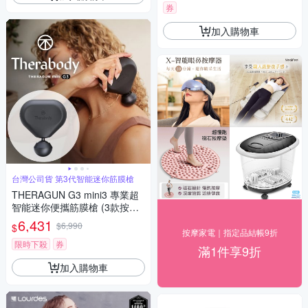
券
加入購物車
台灣公司貨 第3代智能迷你筋膜槍
THERAGUN G3 mini3 專業超
智能迷你便攜筋膜槍 (3款按摩
頭/10mm振幅/9kg推力) 霧光黑
6,431
$6,990
$
按摩家電｜指定品結帳9折
限時下殺
券
滿1件享9折
加入購物車