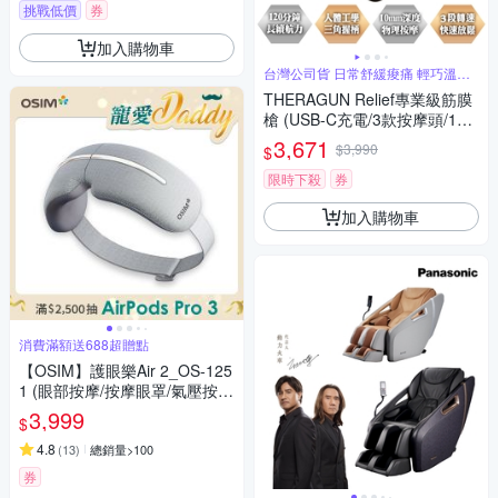
挑戰低價
券
加入購物車
台灣公司貨 日常舒緩痠痛 輕巧溫柔
小幫手
THERAGUN Relief專業級筋膜
槍 (USB-C充電/3款按摩頭/10m
m振幅)
3,671
$3,990
$
限時下殺
券
加入購物車
消費滿額送688超贈點
【OSIM】護眼樂Air 2_OS-125
1 (眼部按摩/按摩眼罩/氣壓按
摩/溫熱/音樂/USB充電/可折疊)
3,999
$
4.8
(
13
)
總銷量>100
券