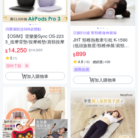
消費滿額送688超贈點
日躺5分鐘 幫頸椎做伸展操
【OSIM】背樂樂Sync OS-223
JHT 頸椎熱敷牽引枕 K-1590
3_按摩背墊/按摩椅墊/肩頸按摩
(低頭族救星/頸椎伸展/肩頸按
14,250
$14,999
$
摩/5段溫控)
899
$
5
(
1
)
4.8
(
18
)
總銷量>100
限時下殺
券
挑戰低價
加入購物車
加入購物車