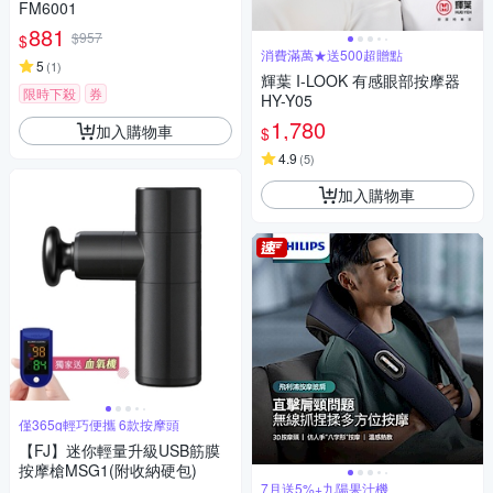
FM6001
881
$957
$
消費滿萬★送500超贈點
5
(
1
)
輝葉 I-LOOK 有感眼部按摩器
限時下殺
券
HY-Y05
1,780
加入購物車
$
4.9
(
5
)
加入購物車
僅365g輕巧便攜 6款按摩頭
【FJ】迷你輕量升級USB筋膜
按摩槍MSG1(附收納硬包)
7月送5%+九陽果汁機