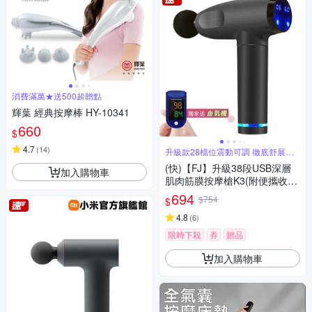
消費滿萬★送500超贈點
輝葉 經典按摩棒 HY-10341
660
$
4.7
(
14
)
升級款28檔位震動可調 徹底舒展肌
肉
(快)【FJ】升級38段USB深層
加入購物車
肌肉筋膜按摩槍K3(附便攜收納
硬包)
694
$754
$
4.8
(
6
)
限時下殺
券
贈品
加入購物車