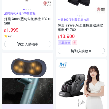
消費滿萬★送500超贈點
輝葉 Xmini藍勾勾按摩槍 HY-10
全腿360度包覆深層按摩
566
輝葉 airWeGo全腿氣囊溫感按
1,999
摩器HY-782
$
13,900
4
(
1
)
$
挑戰低價
券
加入購物車
加入購物車