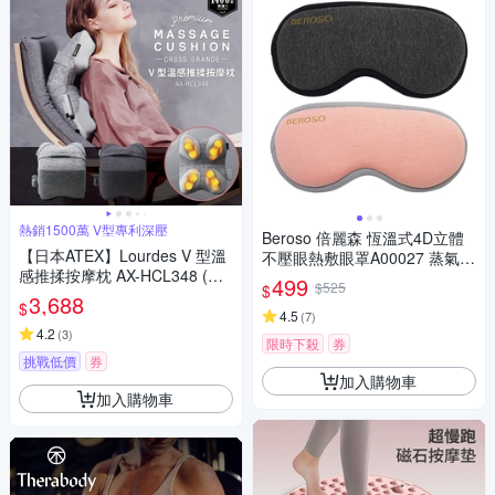
熱銷1500萬 V型專利深壓
Beroso 倍麗森 恆溫式4D立體
【日本ATEX】Lourdes V 型溫
不壓眼熱敷眼罩A00027 蒸氣眼
感推揉按摩枕 AX-HCL348 (亞
罩 溫感眼罩 眼部紓壓
499
$525
$
麻灰/太空黑)
3,688
$
4.5
(
7
)
4.2
(
3
)
限時下殺
券
挑戰低價
券
加入購物車
加入購物車