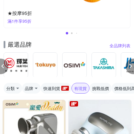
★按摩95折
滿1件享95折
嚴選品牌
全品牌列表
分類
品牌
快速到貨
有現貨
挑戰低價
價格低到