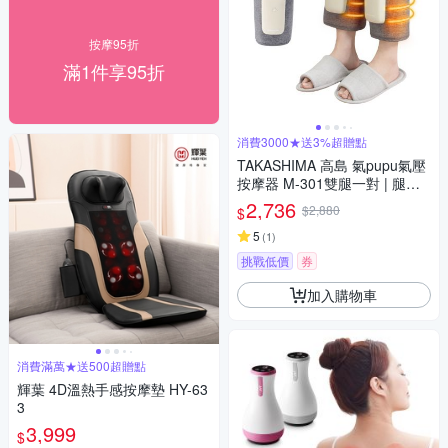
按摩95折
滿1件享95折
消費3000★送3%超贈點
TAKASHIMA 高島 氣pupu氣壓
按摩器 M-301雙腿一對 | 腿足
按摩器 美腿按摩器(腿部/氣壓/
2,736
$2,880
$
手部按摩)
5
(
1
)
挑戰低價
券
加入購物車
消費滿萬★送500超贈點
輝葉 4D溫熱手感按摩墊 HY-63
3
3,999
$