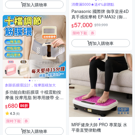
加入購物車
消費滿5000★送4%超贈點
Panasonic 國際牌 御享皇座4D
真手感按摩椅 EP-MA32 (御制4
D妙手機芯+新五感技術)
57,000
$59,999
$
限時下殺
券
加入購物車
創新筋膜環設計，按摩面積加大
多功能自動筋膜環 十檔震動按
摩儀 按摩甩脂 附專用腰帶 全身
通用 深度舒緩 直擊筋膜
680
86折
$
4.3
(
6
)
限時下殺
券
MRF健身大師 PRO 專業版 ⽔
平垂直雙律動機
加入購物車