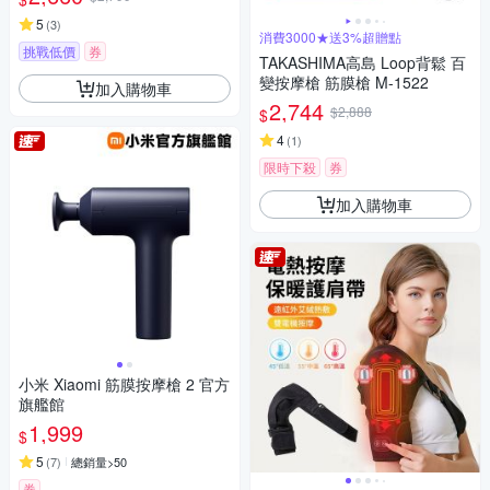
5
(
3
)
消費3000★送3%超贈點
挑戰低價
券
TAKASHIMA高島 Loop背鬆 百
變按摩槍 筋膜槍 M-1522
加入購物車
2,744
$2,888
$
4
(
1
)
限時下殺
券
加入購物車
小米 Xiaomi 筋膜按摩槍 2 官方
旗艦館
1,999
$
5
(
7
)
總銷量>50
券