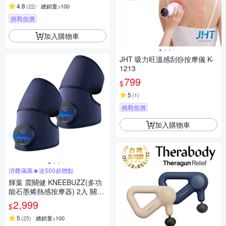
4.8
(
22
)
總銷量>100
挑戰低價
加入購物車
JHT 吸力旺溫感刮痧按摩儀 K-
1213
799
$
5
(
1
)
挑戰低價
加入購物車
消費滿萬★送500超贈點
輝葉 震關健 KNEEBUZZ(多功
能石墨烯熱感按摩器) 2入 關節
按摩 膝蓋按摩 HY-762
2,999
$
5
(
25
)
總銷量>100