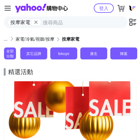
Yahoo購物中心
登入
按摩家電
家電/冷氣/視聽/按摩
按摩家電
全部
其它品牌
tokuyo
康生
輝葉
分類
精選活動