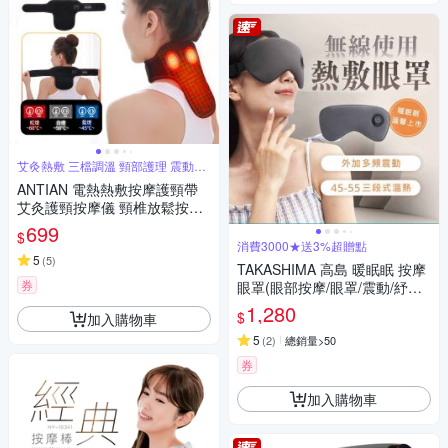
艾灸熱敷 三檔調溫 頸部護理 震動按
摩
ANTIAN 電熱熱敷按摩護頸帶
艾灸護頸按摩儀 頸椎放鬆按摩
器 護脖保暖神器
699
$
消費3000★送3%超贈點
5
(
5
)
TAKASHIMA 高島 暖眠眠 按摩
券
眼罩(眼部按摩/眼罩/震動/紓壓/
熱敷/禮物/M-203)
1,280
$
加入購物車
5
(
2
)
總銷量>50
券
加入購物車