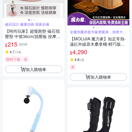
磁石設計 健康活絡 居家必備
【時尚玩家】超慢跑墊 磁石指
全腿包覆布套升級更暖身，加拿大鐵
杉木
壓墊 中號36cm(指壓板 按摩腳
【MOLIJIA 魔力家】知足常熱-
踏墊 足底按摩)
215
遠紅外線原木桑拿桶-輕巧版小
$238
$
型-單口款(泡腳機/泡腳桶/足浴
4,290
4.7
(
14
)
$
機/蒸腳機/烘腳機/暖腳機)
限時下殺
券
4.8
(
3
)
券
加入購物車
加入購物車