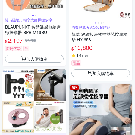
隨時隨地，輕享大師揉捏按摩
BLAUPUNKT 智慧溫感無線肩
消費滿萬★送500超贈點
頸按摩器 BPB-M19BU
輝葉 狠狠按深揉捏雙芯按摩椅
2,107
墊 HY-658
$2,290
$
10,800
$
限時下殺
券
4.6
(
10
)
加入購物車
贈品
加入購物車