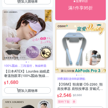
加入購物車
★按摩95折
滿1件享95折
100%蠶絲，三段溫控，無線輕盈
【日本ATEX】Lourdes 絲眠柔
奢溫熱眼罩(100%蠶絲/無線設
消費滿額送688超贈點
計/熱敷眼罩) AX-HX130 (柔光
1,680
$
粉/夜幕黑/香檳金)
【OSIM】頸肩樂 OS-2260_頸
肩按摩器 肩頸按摩器 穿戴式按
加入購物車
摩器 肩頸熱敷按摩 頸部按摩 肩
2,546
$2,680
$
頸舒壓 肩頸紓壓
限時下殺
券