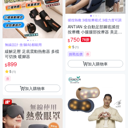
揉捏熱敷 3檔按摩模式 3檔力度可調
ANTIAN 全自動足部腳底揉捏
按摩機 小腿腿部按摩器 美足美
腿足療機 腳底放鬆神器
750
76折
$
無線設計 坐/躺/站都能用
5
(
1
)
緩解足壓 足底震動熱敷器 多檔
挑戰低價
券
可切換 暖腳器
899
加入購物車
$
5
(
1
)
券
加入購物車