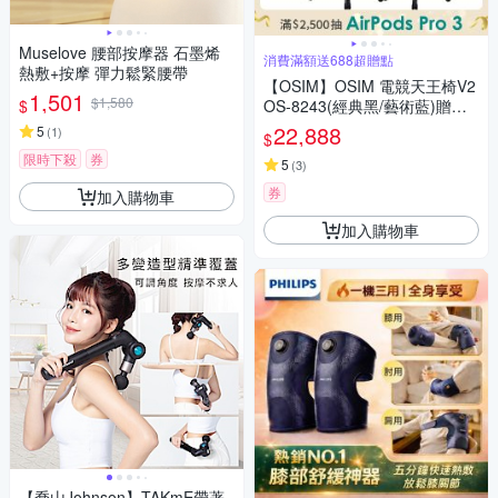
Muselove 腰部按摩器 石墨烯
消費滿額送688超贈點
熱敷+按摩 彈力鬆緊腰帶
【OSIM】OSIM 電競天王椅V2
1,501
$1,580
$
OS-8243(經典黑/藝術藍)贈腳
托_按摩椅 電競按摩椅 工學椅
22,888
5
(
1
)
$
電腦椅 辦公椅 電競椅
限時下殺
券
5
(
3
)
券
加入購物車
加入購物車
【喬山Johnson】TAKmE帶著