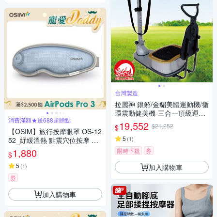
台灣製造
拉麗神 銀貂/金貂美體運動機/循
環震動健美機-三合一頂級運動
消費滿額★送688超贈點
機 YK-978 全身搖擺機 動動機
19,552
$21,252
$
抖抖機 適銀髮族 懶人運動健身
【OSIM】旅行按摩眼罩 OS-12
機 台灣製造
5
(
1
)
52_紓緩溫熱 點震穴位按摩 旅
行眼罩 眼部按摩 按摩眼罩 眼部
1,880
限時下殺
券
$
按摩器
5
(
1
)
加入購物車
券
加入購物車