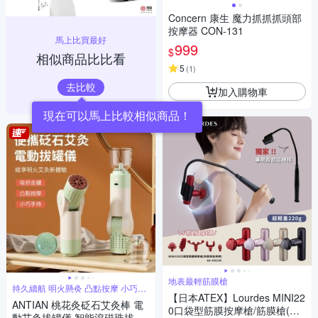
Concern 康生 魔力抓抓抓頭部
按摩器 CON-131
馬上比買最好
999
$
相似商品比比看
5
(
1
)
去比較
加入購物車
地表最輕筋膜槍
持久續航 明火懸灸 凸點按摩 小巧手
持
【日本ATEX】Lourdes MINI22
ANTIAN 桃花灸砭石艾灸棒 電
0口袋型筋膜按摩槍/筋膜槍(附
動艾灸拔罐儀 智能滾磁珠拔罐