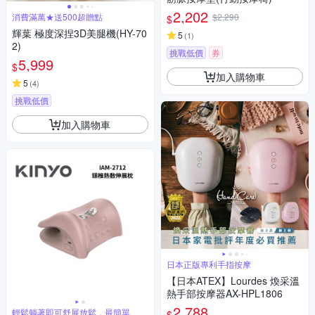
2,202
消費滿萬★送500超贈點
$2,290
$
輝葉 極度深捏3D美腿機(HY-70
5
(
1
)
2)
挑戰低價
券
5,999
$
加入購物車
5
(
4
)
挑戰低價
加入購物車
日本正版專利手指按摩
【日本ATEX】Lourdes 煥采溫
熱手部按摩器AX-HPL1806
2,788
輕鬆躺著即可舒展放鬆，最簡單
$