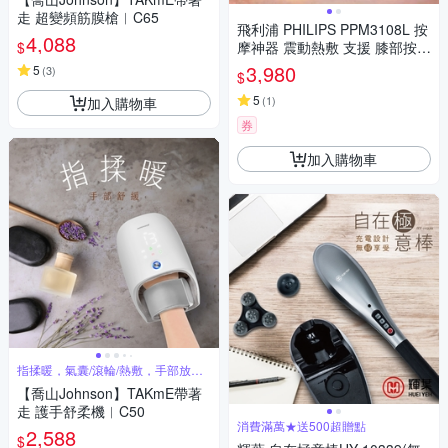
走 超變頻筋膜槍︱C65
飛利浦 PHILIPS PPM3108L 按
4,088
$
摩神器 震動熱敷 支援 膝部按摩
肘部 肩膀按摩 深藍色 尺寸 L
3,980
5
(
3
)
$
男女適用 母親節 父親節 情人節
生日 禮物
5
(
1
)
加入購物車
券
加入購物車
指揉暖，氣囊/滾輪/熱敷，手部放鬆
SPA
【喬山Johnson】TAKmE帶著
走 護手舒柔機︱C50
消費滿萬★送500超贈點
2,588
$