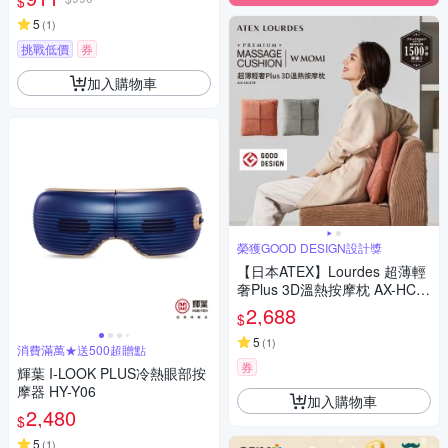
$
5
(
1
)
挑戰低價
券
加入購物車
榮獲GOOD DESIGN設計獎
【日本ATEX】Lourdes 超薄輕
奢Plus 3D溫熱按摩枕 AX-HC3
19 (橙棕色/霧灰色)
2,688
$
5
(
1
)
消費滿萬★送500超贈點
券
輝葉 I-LOOK PLUS冷熱眼部按
摩器 HY-Y06
加入購物車
2,480
$
5
(
1
)