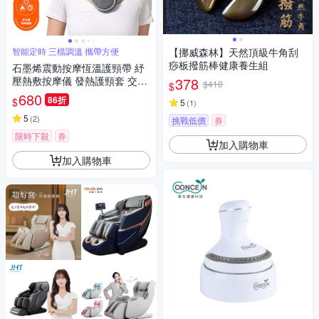
智能定時 三檔調溫 攜帶方便
【挪威森林】天然頂級牛角刮
痧板撥筋棒健康養生組
石墨烯震動按摩恆溫護頸帶 紓
壓熱敷按摩儀 發熱護頸套 交換
378
$410
$
節禮物
680
86折
$
5
(
1
)
5
(
2
)
挑戰低價
券
限時下殺
券
加入購物車
加入購物車