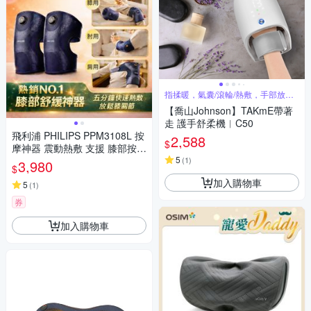
指揉暖，氣囊/滾輪/熱敷，手部放鬆
SPA
【喬山Johnson】TAKmE帶著
走 護手舒柔機︱C50
飛利浦 PHILIPS PPM3108L 按
2,588
$
摩神器 震動熱敷 支援 膝部按摩
肘部 肩膀按摩 深藍色 尺寸 L
5
(
1
)
3,980
$
男女適用 母親節 父親節 情人節
加入購物車
生日 禮物
5
(
1
)
券
加入購物車