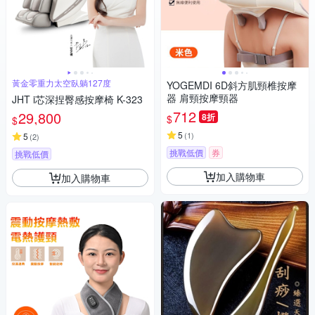
黃金零重力太空臥躺127度
YOGEMDI 6D斜方肌頸椎按摩
器 肩頸按摩頸器
JHT i芯深捏臀感按摩椅 K-323
712
29,800
8折
$
$
5
(
1
)
5
(
2
)
挑戰低價
券
挑戰低價
加入購物車
加入購物車