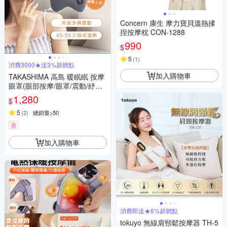
Concern 康生 摩力寶貝溫熱揉
捏按摩枕 CON-1288
990
$
5
(
1
)
消費3000★送3%超贈點
加入購物車
TAKASHIMA 高島 暖眠眠 按摩
眼罩(眼部按摩/眼罩/震動/紓壓/
熱敷/禮物/M-203)
1,280
$
5
(
2
)
總銷量>50
券
加入購物車
消費即送★6%超贈點
tokuyo 無線肩頸鬆按摩器 TH-5