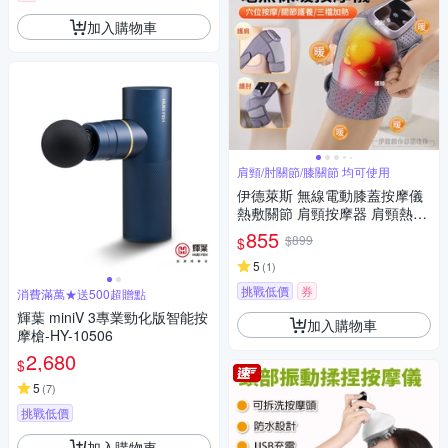
加入購物車
肩頸/肘關節/膝關節 均可使用
伊德萊斯 無線電動膝蓋按摩儀
熱敷關節 肩頸按摩器 肩頸熱敷
墊 保暖護膝 交換節禮物
855
$899
$
5
(
1
)
挑戰低價
券
消費滿萬★送500超贈點
輝葉 miniV 3專業勁化版智能按
加入購物車
摩槍-HY-10506
2,680
$
5
(
7
)
挑戰低價
加入購物車