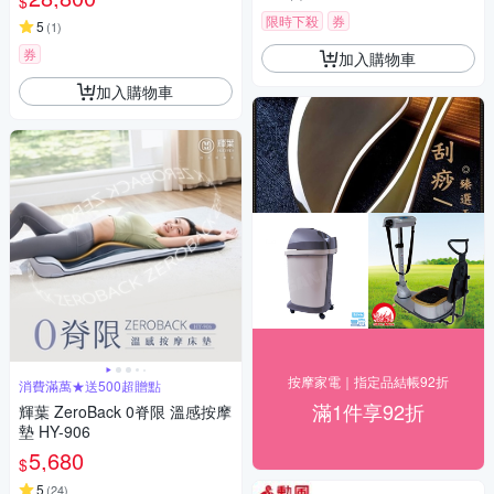
$
限時下殺
券
5
(
1
)
券
加入購物車
加入購物車
按摩家電｜指定品結帳92折
消費滿萬★送500超贈點
滿1件享92折
輝葉 ZeroBack 0脊限 溫感按摩
墊 HY-906
5,680
$
5
(
24
)