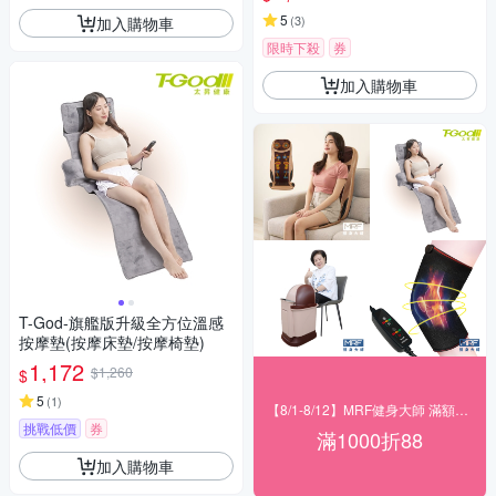
5
(
3
)
加入購物車
限時下殺
券
加入購物車
T-God-旗艦版升級全方位溫感
按摩墊(按摩床墊/按摩椅墊)
1,172
$1,260
$
5
(
1
)
【8/1-8/12】MRF健身大師 滿額現折
挑戰低價
券
滿1000折88
加入購物車