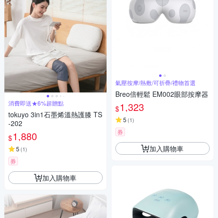
氣壓按摩/熱敷/可折疊/禮物首選
Breo倍輕鬆 EM002眼部按摩器
消費即送★6%超贈點
1,323
$
tokuyo 3in1石墨烯溫熱護膝 TS
5
(
1
)
-202
券
1,880
$
加入購物車
5
(
1
)
券
加入購物車