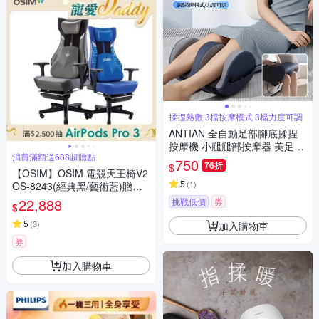
揉捏熱敷 3檔按摩模式 3檔力度可調
ANTIAN 全自動足部腳底揉捏
按摩機 小腿腿部按摩器 美足美
消費滿額送688超贈點
腿足療機 腳底放鬆神器
750
76折
$
【OSIM】OSIM 電競天王椅V2
5
(
1
)
OS-8243(經典黑/藝術藍)贈腳
托_按摩椅 電競按摩椅 工學椅
22,888
挑戰低價
券
$
電腦椅 辦公椅 電競椅
5
(
3
)
加入購物車
券
加入購物車