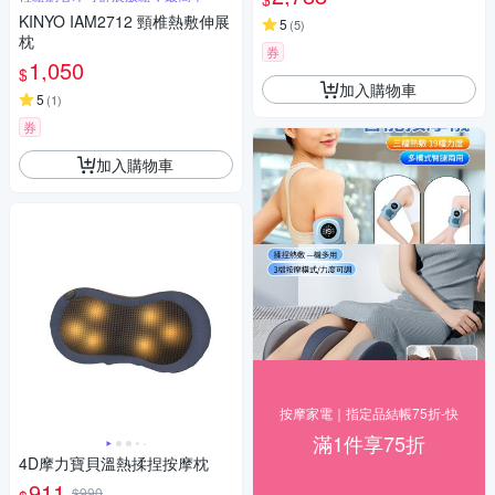
KINYO IAM2712 頸椎熱敷伸展
5
(
5
)
枕
券
1,050
$
加入購物車
5
(
1
)
券
加入購物車
按摩家電｜指定品結帳75折-快
滿1件享75折
4D摩力寶貝溫熱揉捏按摩枕
911
$990