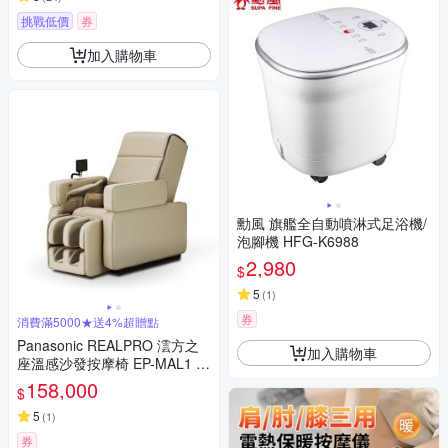
挑戰低價
券
加入購物車
勳風 旗艦全自動噴淋式足浴機/
泡腳機 HFG-K6988
2,980
$
5
(
1
)
券
消費滿5000★送4%超贈點
Panasonic REALPRO 澐方之
加入購物車
座溫感沙發按摩椅 EP-MAL1 (1
82種大師級按摩手法/5D AI按
158,000
$
摩技術)
5
(
1
)
券