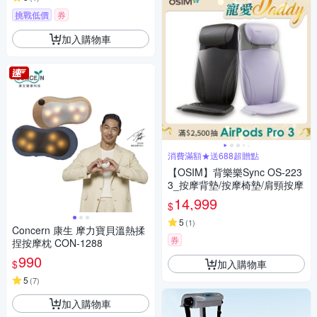
挑戰低價
券
加入購物車
消費滿額★送688超贈點
【OSIM】背樂樂Sync OS-223
3_按摩背墊/按摩椅墊/肩頸按摩
14,999
$
5
(
1
)
Concern 康生 摩力寶貝溫熱揉
券
捏按摩枕 CON-1288
990
加入購物車
$
5
(
7
)
加入購物車