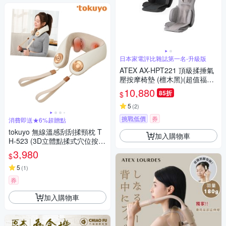
日本家電評比雜誌第一名-升級版
ATEX AX-HPT221 頂級揉捶氣
壓按摩椅墊 (檀木黑)(超值福利
品)
10,880
85折
$
5
(
2
)
挑戰低價
券
消費即送★6%超贈點
tokuyo 無線溫感刮刮揉頸枕 T
加入購物車
H-523 (3D立體點揉式穴位按摩
/ 頸部按摩深層有感)
3,980
$
5
(
1
)
券
加入購物車