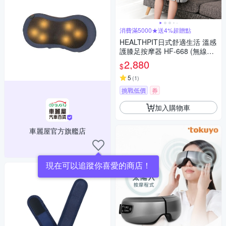
消費滿5000★送4%超贈點
HEALTHPIT日式舒適生活 溫感
護膝足按摩器 HF-668 (無線使
用/多部位按摩/三種按摩手法選
2,880
$
擇)
5
(
1
)
挑戰低價
券
加入購物車
車麗屋官方旗艦店
現在可以追蹤你喜愛的商店！