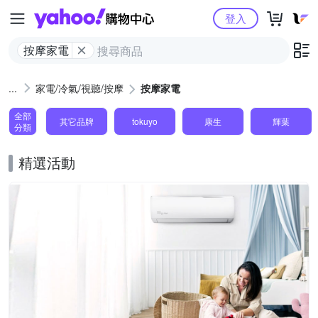
Yahoo購物中心
登入
按摩家電
家電/冷氣/視聽/按摩
按摩家電
全部
其它品牌
tokuyo
康生
輝葉
分類
精選活動