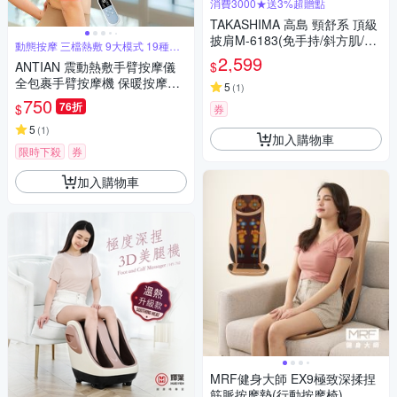
消費3000★送3%超贈點
TAKASHIMA 高島 頸舒系 頂級
披肩M-6183(免手持/斜方肌/揉
動態按摩 三檔熱敷 9大模式 19種力
捏/溫熱/肩頸按摩器)-快
度
2,599
$
ANTIAN 震動熱敷手臂按摩儀
全包裹手臂按摩機 保暖按摩放
5
(
1
)
鬆器 三檔熱敷暖手器（交換禮
750
76折
$
券
物）
5
(
1
)
加入購物車
限時下殺
券
加入購物車
MRF健身大師 EX9極致深揉捏
筋脈按摩墊(行動按摩椅)