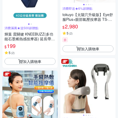
消費即送★6%超贈點
tokuyo【太陽穴升級版】Eye舒
服Plus+眼部氣壓按摩器 TS-18
5G
2,980
$
消費滿萬★送500超贈點
5
(
2
)
輝葉 震關健 KNEEBUZZ(多功
能石墨烯熱感按摩器) 延長帶-H
券
Y-762-BU-001
199
$
加入購物車
5
(
2
)
加入購物車