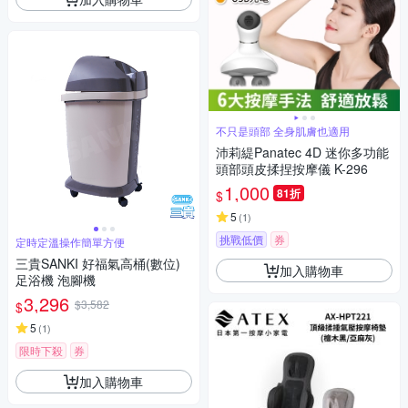
不只是頭部 全身肌膚也適用
沛莉緹Panatec 4D 迷你多功能
頭部頭皮揉捏按摩儀 K-296
1,000
81折
$
5
(
1
)
挑戰低價
券
定時定溫操作簡單方便
三貴SANKI 好福氣高桶(數位)
加入購物車
足浴機 泡腳機
3,296
$3,582
$
5
(
1
)
限時下殺
券
加入購物車