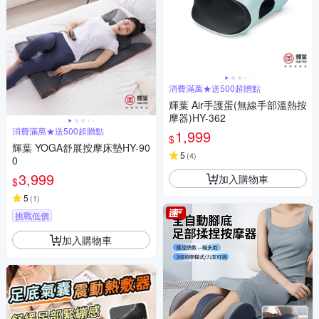
消費滿萬★送500超贈點
輝葉 Air手護蛋(無線手部溫熱按
摩器)HY-362
消費滿萬★送500超贈點
1,999
$
輝葉 YOGA舒展按摩床墊HY-90
5
(
4
)
0
3,999
加入購物車
$
5
(
1
)
挑戰低價
加入購物車