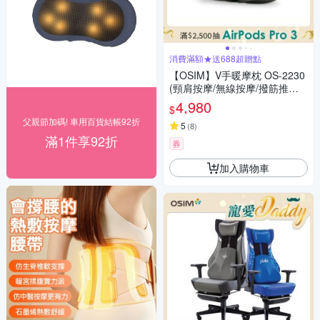
消費滿額★送688超贈點
【OSIM】V手暖摩枕 OS-2230
(頸肩按摩/無線按摩/撥筋推揉/
溫熱紓緩)
4,980
$
父親節加碼! 車用百貨結帳92折
5
(
8
)
滿1件享92折
券
加入購物車