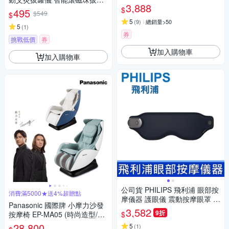
肩背伸縮桿) -4色任選
3,888
按摩儀 吸罐艾灸器
$
495
$549
$
5
(
9
)
總銷量>50
5
(
1
)
券
挑戰低價
券
加入購物車
加入購物車
公司貨 PHILIPS 飛利浦 眼部按
消費滿5000★送4%超贈點
摩儀器 護眼儀 震動按摩眼罩 睡
Panasonic 國際牌 小摩力沙發
眠眼罩 緩解疲勞 冷熱雙敷 舒緩
3,582
9折
$
按摩椅 EP-MA05 (時尚造型/一
眼部疲勞 方便攜帶
椅兩用)
28,800
5
(
1
)