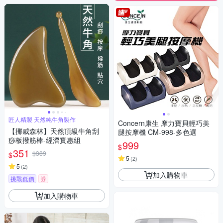
匠人精製 天然純牛角製作
Concern康生 摩力寶貝輕巧美
【挪威森林】天然頂級牛角刮
腿按摩機 CM-998-多色選
痧板撥筋棒-經濟實惠組
999
$
351
$389
$
5
(
2
)
5
(
2
)
加入購物車
挑戰低價
券
加入購物車