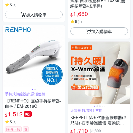
輝葉 自在極意棒HY-10339(無
5
(
1
)
線按摩器/按摩棒)
1,680
加入購物車
$
5
(
1
)
加入購物車
手持式無線設計,靈活便攜
【RENPHO】無線手持按摩器-
白色 / EM-2016C
大電量 膝/肩/肘 三用
1,512
9折
$
KEEPFIT 第五代膝蓋按摩器(2
5
(
1
)
只裝) 石墨烯護膝儀 震動按摩
+熱敷(3檔模式/5檔溫控)
1,710
限時下殺
券
$1,800
$