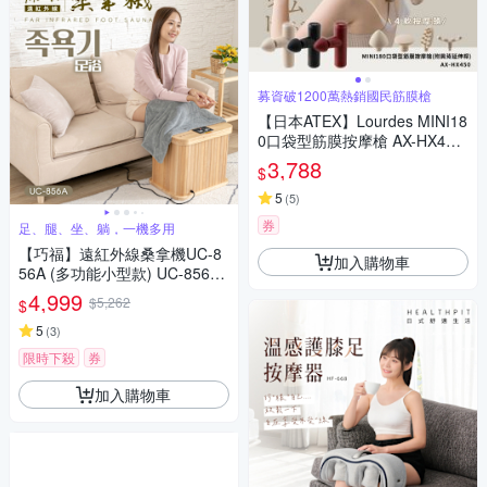
募資破1200萬熱銷國民筋膜槍
【日本ATEX】Lourdes MINI18
0口袋型筋膜按摩槍 AX-HX450
(附肩背伸縮桿)-3色任選
3,788
$
5
(
5
)
券
足、腿、坐、躺，一機多用
【巧福】遠紅外線桑拿機UC-8
加入購物車
56A (多功能小型款) UC-856A
(桑拿桶/桑拿/泡腳/暖足/乾式泡
4,999
$5,262
$
腳/韓國汗蒸)
5
(
3
)
限時下殺
券
加入購物車