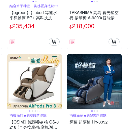
結合水平律動，彷彿置身搖籃中
【bgreen】】ubed 等速水
TAKASHIMA 高島 暮光星空
平律動床 BG1 高科技皮革
椅 按摩椅 A-9203(智能按摩
(舒眠床／居家運動／運動家
椅/按摩沙發/4D雙機芯/足底
235,434
218,000
$
$
具／律動機)
滾輪/溫熱/父親節禮物)
券
券
消費滿額★送688超贈點
消費滿萬★送500超贈點
【OSIM】減壓養身椅 OS-8
輝葉 超夢椅 HY-8092
218 (全身按摩/按摩椅/AI按