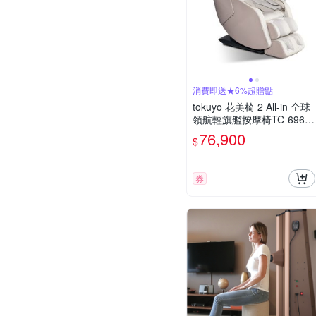
消費即送★6%超贈點
tokuyo 花美椅 2 All-in 全球
領航輕旗艦按摩椅TC-696
(灰/棕) MIT
76,900
$
券