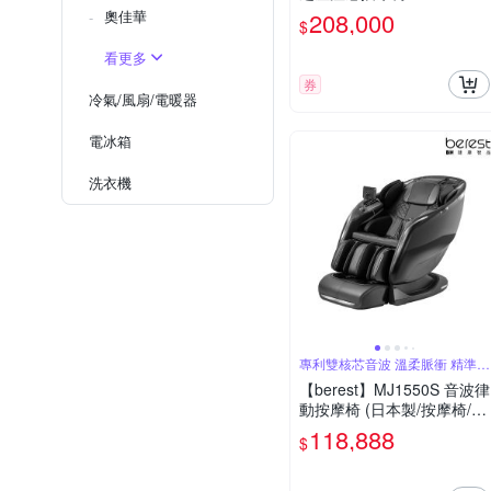
(nanoe X 空氣淨化/5D AI按
奧佳華
208,000
$
摩技術)
看更多
券
冷氣/風扇/電暖器
電冰箱
洗衣機
專利雙核芯音波 溫柔脈衝 精準深
層
【berest】MJ1550S 音波律
動按摩椅 (日本製/按摩椅/按
摩沙發)
118,888
$