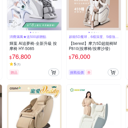
消費滿萬★送500超贈點
超能5D魔球，6檔深度、5檔強
度/速度
輝葉 AI追夢椅-全新升級 按
【berest】摩力5D超能椅M
摩椅 HY-5085
P810(按摩椅/按摩沙發)
76,800
76,000
$
$
5
(
1
)
贈品
挑戰低價
券