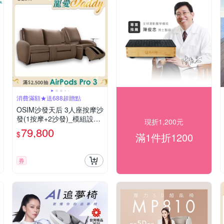
消費滿額★送688超贈點
OSIM沙發天后 3人座按摩沙
發(1按摩+2沙發)_模組設計
現折1,200元
按摩椅沙發 電動沙發 按摩
79,800
$
滿1件折1200
椅 AI按摩椅 按摩沙發
券