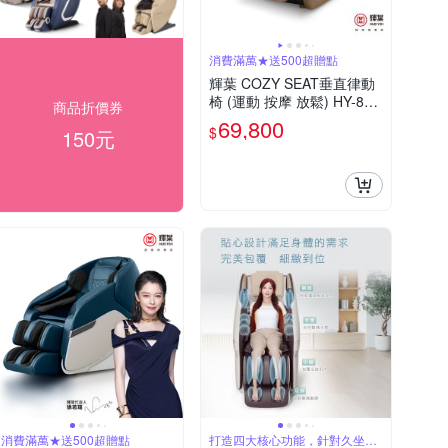
消費滿萬★送500超贈點
輝葉 COZY SEAT垂直律動
椅 (運動 按摩 放鬆) HY-888
商品折價券
A
69,800
$
150元
消費滿萬★送500超贈點
打造四大核心功能，針對久坐腰