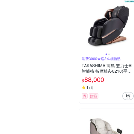
消費3000★送3%超贈點
TAKASHIMA 高島 雙力士AI
智能椅 按摩椅A-8210(平躺/
3D雙機芯/足底滾輪/溫熱/零
88,000
$
重力)
1
(
1
)
券
贈品