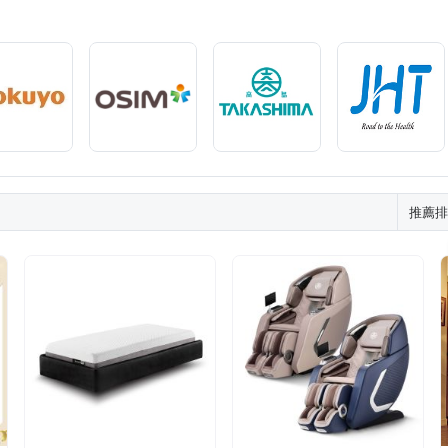
KASHIMA 高島
TECO 東元
TAKURA 田倉
Timo
tokuy
巧福
日虎
月陽
東銘
東龍
海夫健康生活館
推薦排