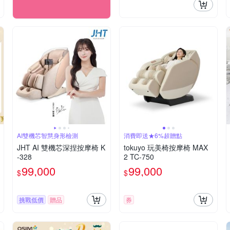
AI雙機芯智慧身形檢測
消費即送★6%超贈點
JHT AI 雙機芯深捏按摩椅 K
tokuyo 玩美椅按摩椅 MAX
-328
2 TC-750
99,000
99,000
$
$
挑戰低價
贈品
券