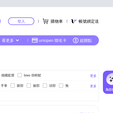
購物車
帳號綁定送
登入
看更多
uniopen 聯名卡
超贈點
T 德國藍寶
breo 倍輕鬆
更多
e Lab. 未來實驗室
G-PLUS 拓勤
手掌
眼部
臉部
頭部
無
更多
Kolin 歌林
KINYO
Lourdes
LTP
車充(不附車充線)
外線
抖抖機/搖擺機
可泡到小腿肚
臉部按摩機
機械式控制面板
手部按摩
更多
更多
PANATEC 沛莉緹
RASTO
Renpho
GEN 松井
SevenStar 七星級