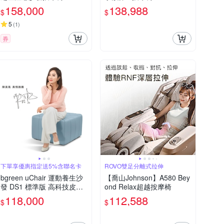
L1 (182種大師級按摩手法/5
158,000
138,988
$
$
D AI按摩技術)
5
(
1
)
券
下單享優惠指定送5%含聯名卡
ROVO雙足分離式拉伸
bgreen uChair 運動養生沙
【喬山Johnson】A580 Bey
發 DS1 標準版 高科技皮革
ond Relax超越按摩椅
(運動家具/被動式運動/居家
118,000
112,588
$
$
運動/懶人運動/台灣研發製
造/醫學專家推薦)