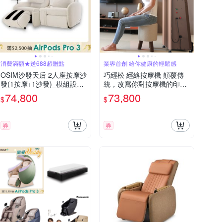
消費滿額★送688超贈點
業界首創 給你健康的輕鬆感
OSIM沙發天后 2人座按摩沙
巧經松 經絡按摩機 顛覆傳
發(1按摩+1沙發)_模組設計
統，改寫你對按摩機的印象
按摩椅沙發 電動沙發 按摩
| 尊爵咖 黑鑽銀 顏色可選
74,800
73,800
$
$
椅 AI按摩椅 按摩沙發
券
券