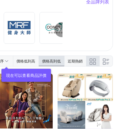
全品牌列表
Xiaomi 小米
健身大師
其他品牌
o
輝葉
木澄製造所
序
價格低到高
價格高到低
近期熱銷