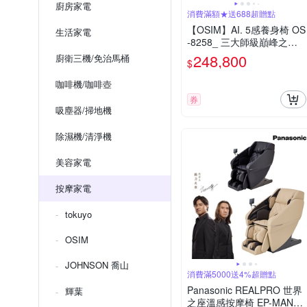
廚房家電
消費滿額★送688超贈點
【OSIM】AI. 5感養身椅 OS
生活家電
-8258_ 三大師級巔峰之作
按摩椅 電動按摩椅 AI按摩
248,800
廚衛三機/免治馬桶
$
椅
咖啡機/咖啡壺
券
吸塵器/掃地機
除濕機/清淨機
美容家電
按摩家電
tokuyo
OSIM
JOHNSON 喬山
消費滿5000送4%超贈點
Panasonic REALPRO 世界
輝葉
之座溫感按摩椅 EP-MAN1