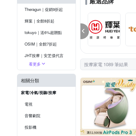
嚴選品牌
SIMPLITE 簡輕家居
TA
Theragun｜促銷9折起
嘉麗寶
大京電販
輝葉｜全館8折起
tokuyo｜送6%超贈點
OSIM｜全館7折起
JHT按摩｜安芝儇代言
看更多
按摩家電 1089 筆結果
喬山｜超值優惠
健身大師｜下殺8折起
相關分類
飛利浦｜送5%超贈點
家電/冷氣/視聽/按摩
電視
音響劇院
投影機