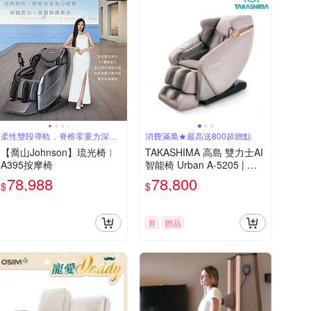
柔性雙段導軌，脊椎零重力深度
消費滿萬★最高送800超贈點
釋壓
【喬山Johnson】琉光椅︱
TAKASHIMA 高島 雙力士AI
A395按摩椅
智能椅 Urban A-5205 | 按
摩椅 按摩沙發
78,988
78,800
$
$
券
贈品