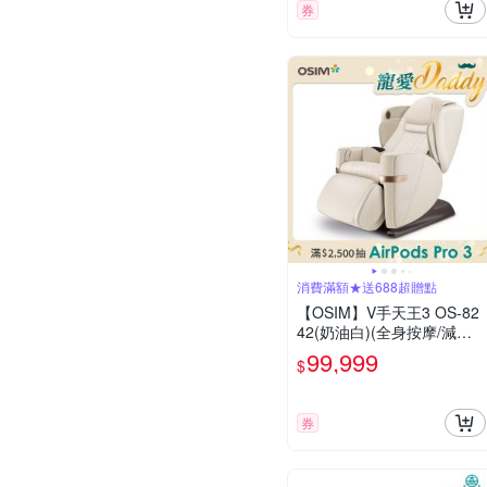
券
消費滿額★送688超贈點
【OSIM】V手天王3 OS-82
42(奶油白)(全身按摩/減壓/
改善睡眠/按摩椅/養生按摩
99,999
$
椅/AI按摩椅/智能按摩椅)
券