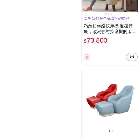
業界首創 給你健康的輕鬆感
巧經松經絡按摩機 顛覆傳
統，改寫你對按摩機的印象
| 尊爵咖 黑鑽銀 顏色可選
73,800
$
券