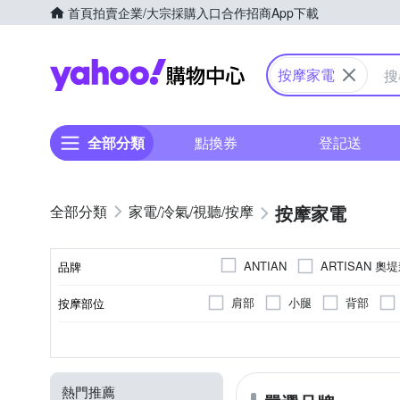
首頁
拍賣
企業/大宗採購入口
合作招商
App下載
Yahoo購物中心
按摩家電
全部分類
點換券
登記送
按摩家電
家電/冷氣/視聽/按摩
ARTISAN 奧
ANTIAN
品牌
Bianco di puro 彼安特
C
肩部
小腿
背部
按摩部位
品牌名稱
GOLDEN FOX
HANLIN
眼周圍
肩頸按摩機
震動式
溫熱功能
充電式
無
有線遙控器
揉捏式
插電式
音樂播放
眼部按摩機
無
無
無線
顏色
類型
按摩方式
特殊功能
電源類型
遙控器
MOLIJIA 魔力家
Muva
曲線雕塑機
其他
頭部按摩機
RUNVE 貝思得
SAMPO
熱門推薦