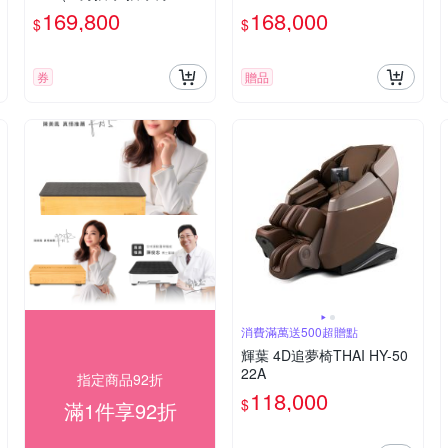
摩椅/減壓/改善睡眠)
169,800
168,000
$
$
券
贈品
消費滿萬送500超贈點
輝葉 4D追夢椅THAI HY-50
22A
指定商品92折
118,000
$
滿1件享92折