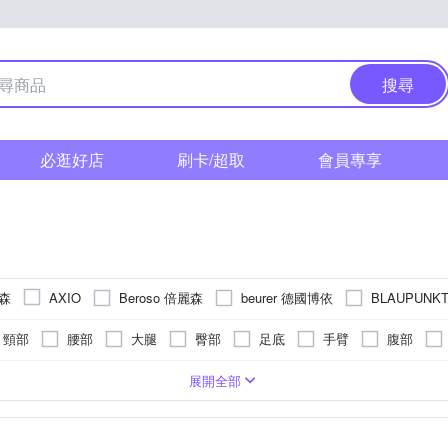
搜尋
必逛好店
刷卡/超取
會員專享
堤森
Beroso 倍麗森
beurer 德國博依
BLAUPUNK
AXIO
HIMEI 奇美
Concern 康生
Fujitek 富士電通
Futur
FJ
頸部
腰部
大腿
臀部
足底
手臂
腹部
HEALTHPIT 日式舒適生活
JOHNSON 喬山
iNO
JHT
遙控器
恆溫保溫功能
氣壓式
乾電池式
手持按摩棒
滾輪式
充插兩用
加熱功能
按摩椅
指壓式
座充式
腳底按摩機
微電腦式控制面板
轉動式
可車充( 有附車充線)
按摩椅墊
拍打式
定時功能
美腿機
可
紅
展開全部
Panasonic 國際牌
PHILIPS 飛利浦
OGAWA
OSIM
按摩床(墊)
桑拿屋
 聲寶
SPT 尚朋堂
SUPA FINE 勳風
SANKI 三貴
SON