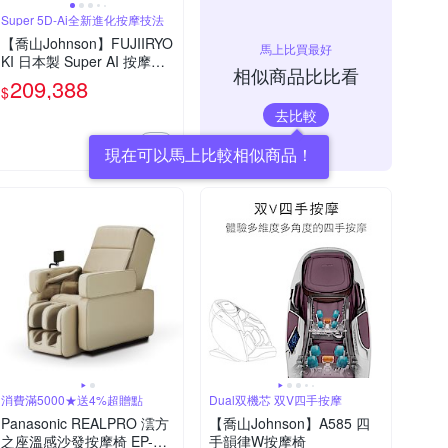
Super 5D-Ai全新進化按摩技法
【喬山Johnson】FUJIIRYO
馬上比買最好
KI 日本製 Super AI 按摩椅
相似商品比比看
｜富士醫療器 JP-4000 5D-
209,388
$
Ai MECHA Plus
去比較
消費滿5000★送4%超贈點
Dual双機芯 双V四手按摩
Panasonic REALPRO 澐方
【喬山Johnson】A585 四
之座溫感沙發按摩椅 EP-MA
手韻律W按摩椅