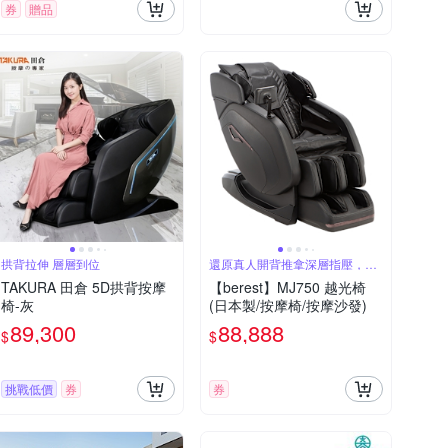
券
贈品
拱背拉伸 層層到位
還原真人開背推拿深層指壓，舒
展釋放身心
TAKURA 田倉 5D拱背按摩
【berest】MJ750 越光椅
椅-灰
(日本製/按摩椅/按摩沙發)
89,300
88,888
$
$
挑戰低價
券
券