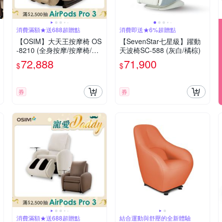
消費滿額★送688超贈點
消費即送★6%超贈點
【OSIM】大天王按摩椅 OS
【SevenStar七星級】躍動
-8210 (全身按摩/按摩椅/按
天波椅SC-588 (灰白/橘棕)
摩沙發)
72,888
71,900
$
$
券
券
消費滿額★送688超贈點
結合運動與舒壓的全新體驗