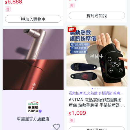
6,888
(非醫療使用)
$
券
券
貨到通知我
加入購物車
補貨中
震動按摩 紅光熱敷 多檔調節 親膚布
料
ANTIAN 電熱震動保暖護腕按
摩儀 熱敷手腕帶 手部按摩器 腱
鞘加熱護腕帶 冬季防寒發熱帶
1,099
$
車麗屋官方旗艦店
券