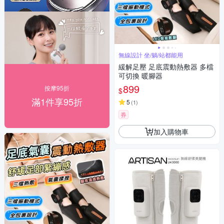
無線設計 坐/躺/站都能用
緩解足壓 足底震動熱敷器 多檔
可切換 暖腳器
899
按摩95折
$
滿1件享95折
5
(
1
)
券
加入購物車