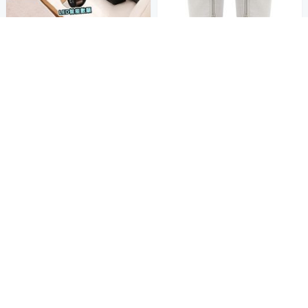
無線設計 坐/躺/站都能用
2入組 緩解足壓 足底震動熱敷
腿部按摩器
器 多檔可切換 暖腳器
ARTISAN奧堤森 woosun 無線
1,680
$
舒揉美腿機 LM3000
3,490
券
$
券
加入購物車
加入購物車
消費滿5000★送4%超贈點