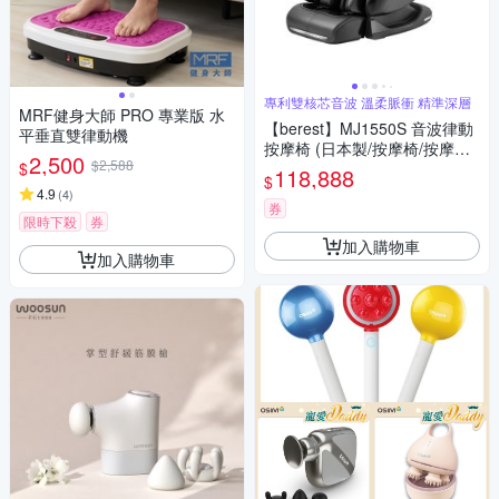
專利雙核芯音波 溫柔脈衝 精準深層
MRF健身大師 PRO 專業版 ⽔
【berest】MJ1550S 音波律動
平垂直雙律動機
按摩椅 (日本製/按摩椅/按摩沙
2,500
$2,588
$
發)
118,888
$
4.9
(
4
)
券
限時下殺
券
加入購物車
加入購物車