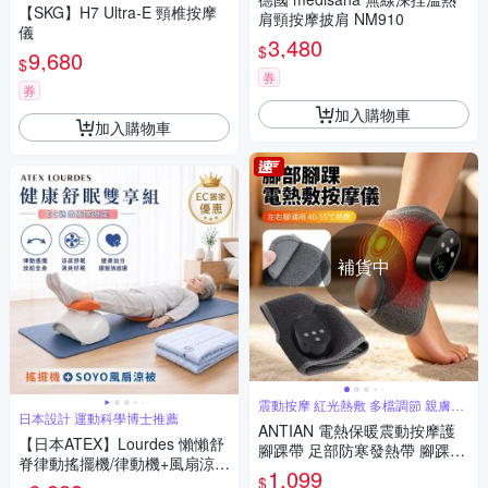
【SKG】H7 Ultra-E 頸椎按摩
肩頸按摩披肩 NM910
儀
3,480
$
9,680
$
券
券
加入購物車
加入購物車
補貨中
震動按摩 紅光熱敷 多檔調節 親膚布
日本設計 運動科學博士推薦
料
ANTIAN 電熱保暖震動按摩護
【日本ATEX】Lourdes 懶懶舒
腳踝帶 足部防寒發熱帶 腳踝按
脊律動搖擺機/律動機+風扇涼被
摩儀 加熱護腳套 腳踝保暖神器
1,099
$
組合