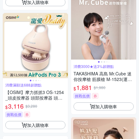
加入購物車
消費3000★送3%超贈點
TAKASHIMA 高島 Mr.Cube 迷
你按摩槍 筋膜槍 M-1523(運動
舒緩/肌肉放鬆/肩頸按摩)
消費滿額送688超贈點
1,881
$1,980
$
【OSIM】摩力抓抓3 OS-1254
挑戰低價
券
_頭皮按摩器 頭部按摩器 頭皮S
PA 洗頭按摩器 頭皮紓壓 頭皮
3,116
加入購物車
$3,280
$
清潔按摩 頭皮養護
挑戰低價
券
加入購物車