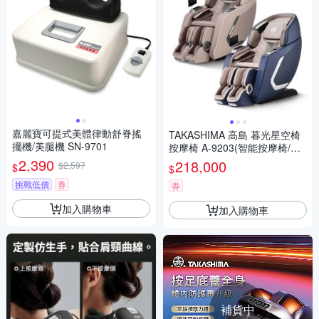
嘉麗寶可提式美體律動舒脊搖
TAKASHIMA 高島 暮光星空椅
擺機/美腿機 SN-9701
按摩椅 A-9203(智能按摩椅/按
摩沙發/4D雙機芯/足底滾輪/溫
2,390
218,000
$2,597
$
$
熱/父親節禮物)
挑戰低價
券
券
加入購物車
加入購物車
補貨中