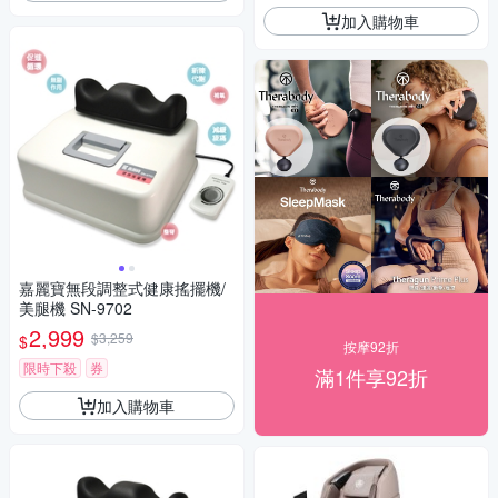
加入購物車
嘉麗寶無段調整式健康搖擺機/
美腿機 SN-9702
2,999
$3,259
$
按摩92折
限時下殺
券
滿1件享92折
加入購物車