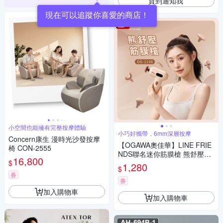
貨到通知我
現在可以追蹤你喜愛的商店！
小空間也能擁有完整按摩體驗
小巧好攜帶，6mm深層按摩
Concern康生 漫時光沙發按摩
【OGAWA奧佳華】LINE FRIE
椅 CON-2555
NDS聯名迷你筋膜槍 熊舒壓O
16,800
$
G-1106(快速到貨)
1,280
$
券
券
加入購物車
加入購物車