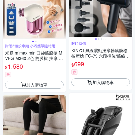
限時特價
附贈5種按摩頭 小巧攜帶隨時用
KINYO 無線震動按摩器筋膜槍
米覓 mimax mini口袋筋膜槍 M
按摩槍 FG-79 六段擋位/筋絡舒
VFG-M360 2色 筋膜槍 按摩 健
緩
699
身舒緩 按摩器材 按摩槍
$
1,580
$
券
券
加入購物車
加入購物車