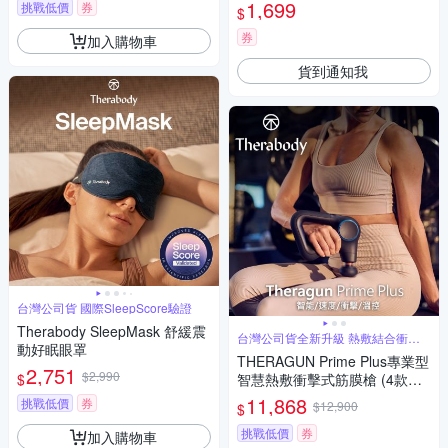
敷護腳踝帶 足部防寒發熱帶(非
1,699
挑戰低價
券
$
醫療使用)
券
加入購物車
貨到通知我
台灣公司貨 國際SleepScore驗證
Therabody SleepMask 舒緩震
台灣公司貨全新升級 熱敷結合衝擊
動好眠眼罩
式按摩
THERAGUN Prime Plus專業型
2,751
$2,990
$
智慧熱敷衝擊式筋膜槍 (4款按
摩頭/16mm振幅/18kg推力)
11,868
挑戰低價
券
$12,900
$
挑戰低價
券
加入購物車