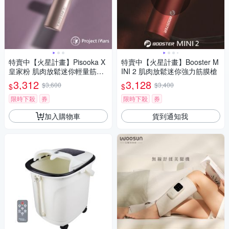
特賣中【火星計畫】Pisooka X
特賣中【火星計畫】Booster M
皇家粉 肌肉放鬆迷你輕量筋膜
INI 2 肌肉放鬆迷你強力筋膜槍
槍
3,312
3,128
$3,600
$3,400
$
$
限時下殺
券
限時下殺
券
加入購物車
貨到通知我