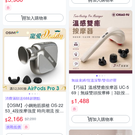
$
券
加入購物車
無線束縛/恆溫深擊/雙倍紓壓
【巧福】溫感雙癒按摩器 UC-5
69｜無線雙頭按摩棒｜3款按摩
頭 肩頸按摩/按摩器/腳底按摩/
消費滿額送688超贈點
1,488
$
溫熱按摩
【OSIM】小鋼炮筋膜槍 OS-22
券
53_4段按摩強度 時尚潮流 按摩
槍 筋膜槍 迷你筋膜槍 隨身筋膜
2,166
加入購物車
$2,280
$
槍 電動筋膜槍
挑戰低價
券