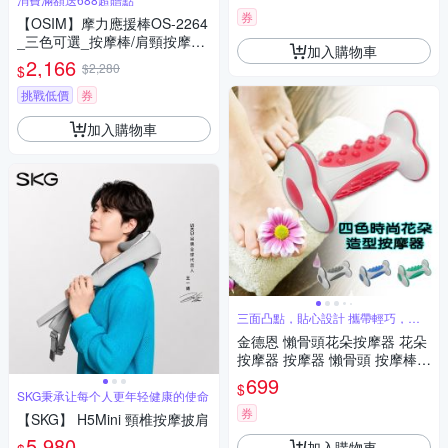
券
【OSIM】摩力應援棒OS-2264
_三色可選_按摩棒/肩頸按摩器/
加入購物車
隨身按摩器/肩頸舒壓/送禮推薦/
2,166
$2,280
$
療癒小物/世足/世界盃
挑戰低價
券
加入購物車
三面凸點，貼心設計 攜帶輕巧，安
全方便
金德恩 懶骨頭花朵按摩器 花朵
按摩器 按摩器 懶骨頭 按摩棒
按摩槍 按摩器材 腳部按摩 手部
699
$
按摩
SKG秉承让每个人更年轻健康的使命
券
【SKG】 H5Mini 頸椎按摩披肩
5,980
加入購物車