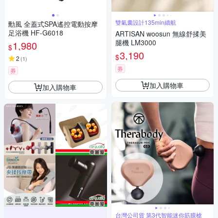
雙氣囊設計135min續航
勳風 全蓋式SPA遙控電動按摩
足浴機 HF-G6018
ARTISAN woosun 無線舒揉美
腿機 LM3000
1,980
$
3,190
$
2
(
1
)
券
券
加入購物車
加入購物車
台灣公司貨 第3代智能迷你筋膜槍