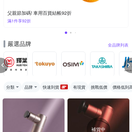
父親節加碼! 車用百貨結帳92折
滿1件享92折
嚴選品牌
全品牌列表
分類
品牌
快速到貨
有現貨
挑戰低價
價格低到
補貨中