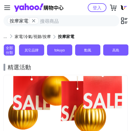
Yahoo購物中心
登入
按摩家電
家電/冷氣/視聽/按摩
按摩家電
全部
其它品牌
tokuyo
勳風
高島
分類
精選活動