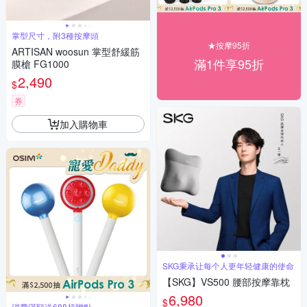
掌型尺寸，附3種按摩頭
★按摩95折
ARTISAN woosun 掌型舒緩筋
滿1件享95折
膜槍 FG1000
2,490
$
券
加入購物車
SKG秉承让每个人更年轻健康的使命
【SKG】VS500 腰部按摩靠枕
6,980
$
消費滿額送688超贈點