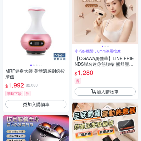
小巧好攜帶，6mm深層按摩
【OGAWA奧佳華】LINE FRIE
NDS聯名迷你筋膜槍 熊舒壓O
G-1106
MRF健身大師 美體溫感刮痧按
1,280
$
摩儀
券
1,992
$2,080
$
加入購物車
限時下殺
券
加入購物車