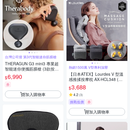
台灣公司貨 第3代智能迷你筋膜槍
THERAGUN G3 mini3 專業超
熱銷1500萬 V型專利深壓
智能迷你便攜筋膜槍 (3款按摩
頭/10mm振幅/9kg推力) 霧光黑
【日本ATEX】Lourdes V 型溫
6,990
$
感推揉按摩枕 AX-HCL348 (亞
麻灰/太空黑)
券
3,688
$
加入購物車
4.2
(
3
)
挑戰低價
券
加入購物車