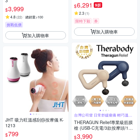
3
頸腰臀放鬆/躺著按/長輩送禮推
6,291
9折
$
3,999
薦) RM01
$
2.3
(
1
)
4.8
(
22
)
總銷量>100
限時下殺
券
挑戰低價
加入購物車
加入購物車
台灣公司貨 日常舒緩痠痛 輕巧溫柔
小幫手
JHT 吸力旺溫感刮痧按摩儀 K-
THERAGUN Relief專業級筋膜
1213
槍 (USB-C充電/3款按摩頭/10m
799
m振幅)
$
3,990
$