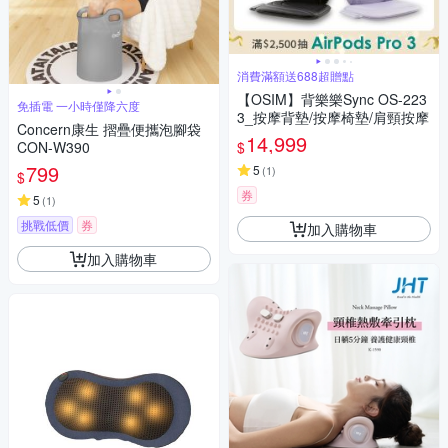
消費滿額送688超贈點
【OSIM】背樂樂Sync OS-223
免插電 一小時僅降六度
3_按摩背墊/按摩椅墊/肩頸按摩
Concern康生 摺疊便攜泡腳袋
14,999
$
CON-W390
799
5
(
1
)
$
券
5
(
1
)
挑戰低價
券
加入購物車
加入購物車