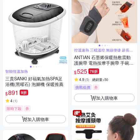
控溫速熱 三檔溫控 無線便捷 超長續
航
ANTIAN 石墨烯保暖熱敷震動
護腕帶 電熱按摩手腕帶 手碗按
摩儀 手腕保暖神器
525
智能恆溫加熱
76折
$
三貴SANKI 好福氣加熱SPA足
4.9
(
5
)
總銷量>50
浴機(黑曜石) 泡腳機 保暖推薦
挑戰低價
券
891
9折
$
加入購物車
4
(
1
)
限時下殺
券
加入購物車