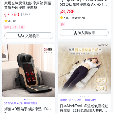
家用全氣囊電動按摩床墊 頸腰
0口袋型筋膜按摩槍 AX-HX450
背臀舒展按摩 按摩墊
(附肩背伸縮桿)-3色任選
3,788
$
2,760
$2,999
$
5
(
5
)
總銷量>50
3.3
(
9
)
券
限時下殺
券
加入購物車
加入購物車
適用150-180cm、100kg內
消費滿萬★送500超贈點
日本MediFeel 3D溫感氣囊拉筋
輝葉 4D溫熱手感按摩墊 HY-63
按摩墊 (22顆氣囊/職人整復/肩