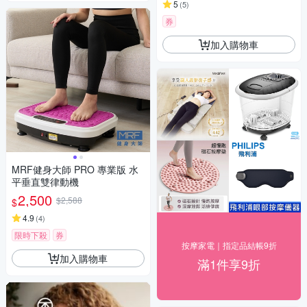
5
(
5
)
券
加入購物車
MRF健身大師 PRO 專業版 ⽔
平垂直雙律動機
2,500
$2,588
$
4.9
(
4
)
限時下殺
券
按摩家電｜指定品結帳9折
加入購物車
滿1件享9折