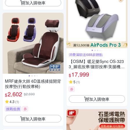
加入購物車
消費滿額送688超贈點
【OSIM】暖足樂Sync OS-323
3_腳底按摩/腿部按摩/美腿機/
小腿按摩
17,999
$
MRF健身大師 6D溫感揉搥開背
5
(
1
)
按摩墊(行動按摩椅)
券
2,602
$2,690
$
加入購物車
4.3
(
1
)
挑戰低價
券
加入購物車