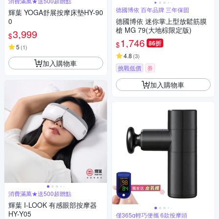
消費滿萬★送500超贈點
德國博依 百年品牌 三年保固
輝葉 YOGA舒展按摩床墊HY-90
0
德國博依 迷你掌上型放鬆筋膜
槍 MG 79(大地棕限定版)
3,999
$
1,746
86折
$
5
(
1
)
4.8
(
3
)
加入購物車
挑戰低價
券
加入購物車
消費滿萬★送500超贈點
輝葉 I-LOOK 有感眼部按摩器
HY-Y05
僅365g輕巧便攜 6款按摩頭