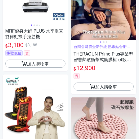
MRF健身大師 PLUS ⽔平垂直
雙律動扶⼿拉筋機
3,100
$3,188
$
台灣公司貨全新升級 熱敷結合衝擊
式按摩
挑戰低價
券
THERAGUN Prime Plus專業型
智慧熱敷衝擊式筋膜槍 (4款按
加入購物車
摩頭/16mm振幅/18kg推力)
12,900
$
券
加入購物車