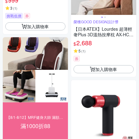
$
3
(
1
)
挑戰低價
券
榮獲GOOD DESIGN設計獎
加入購物車
【日本ATEX】Lourdes 超薄輕
奢Plus 3D溫熱按摩枕 AX-HC3
19 (橙棕色/霧灰色)
2,688
$
5
(
1
)
券
加入購物車
【8/1-8/12】MRF健身大師 滿額現折
滿1000折88