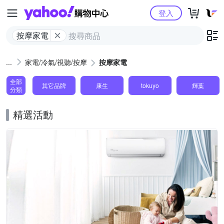
Yahoo購物中心
登入
按摩家電
家電/冷氣/視聽/按摩
按摩家電
全部
其它品牌
康生
tokuyo
輝葉
分類
精選活動