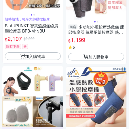
隨時隨地，輕享大師揉捏按摩
BLAUPUNKT 智慧溫感無線肩
多功能小腿按摩熱敷儀 腿
商店
頸按摩器 BPB-M19BU
部按摩器 氣壓腿部按摩器 熱敷
2,107
美腿按摩器 小腿按摩器 雙入
1,199
$2,290
$
$
限時下殺
券
5
加入購物車
加入購物車