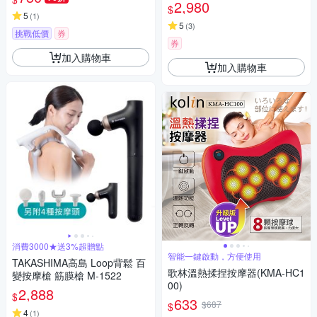
槍 電動按摩器
2,980
$
5
(
1
)
5
(
3
)
挑戰低價
券
券
加入購物車
加入購物車
消費3000★送3%超贈點
智能一鍵啟動，方便使用
TAKASHIMA高島 Loop背鬆 百
歌林溫熱揉捏按摩器(KMA-HC1
變按摩槍 筋膜槍 M-1522
00)
2,888
$
633
$687
$
4
(
1
)