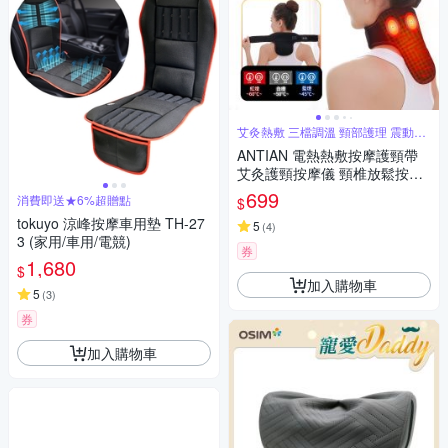
艾灸熱敷 三檔調溫 頸部護理 震動按
摩
ANTIAN 電熱熱敷按摩護頸帶
艾灸護頸按摩儀 頸椎放鬆按摩
器 護脖保暖神器
699
消費即送★6%超贈點
$
tokuyo 涼峰按摩車用墊 TH-27
5
(
4
)
3 (家用/車用/電競)
券
1,680
$
加入購物車
5
(
3
)
券
加入購物車