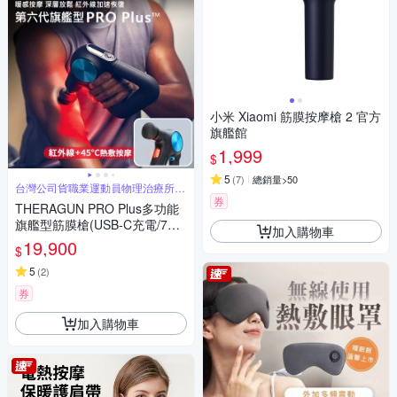
小米 Xiaomi 筋膜按摩槍 2 官方
旗艦館
1,999
$
5
(
7
)
總銷量>50
台灣公司貨職業運動員物理治療所
指定使用
券
THERAGUN PRO Plus多功能
旗艦型筋膜槍(USB-C充電/7款
加入購物車
按摩頭/16mm振幅/27kg推力)
19,900
$
5
(
2
)
券
加入購物車