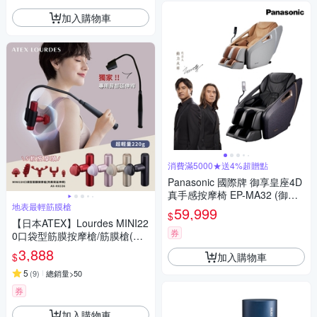
加入購物車
消費滿5000★送4%超贈點
Panasonic 國際牌 御享皇座4D
真手感按摩椅 EP-MA32 (御制4
地表最輕筋膜槍
D妙手機芯+新五感技術)
59,999
$
【日本ATEX】Lourdes MINI22
券
0口袋型筋膜按摩槍/筋膜槍(附
肩背伸縮桿) -4色任選
3,888
加入購物車
$
5
(
9
)
總銷量>50
券
加入購物車