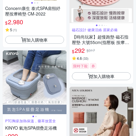
Concern康生 泰式SPA肩頸紓
壓按摩椅墊 CM-2022
2,980
$
5
磁石設計 健康活絡 居家必備
(
1
)
【時尚玩家】超慢跑墊 磁石指
加入購物車
壓墊 大號55cm(指壓板 按摩腳
踏墊 足底按摩)
292
$317
$
4.6
(
33
)
限時下殺
券
加入購物車
PTC陶瓷加熱保溫，藥草放置盒
KINYO 氣泡SPA摺疊足浴機
999