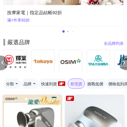
按摩家電｜指定品結帳92折
滿1件享92折
嚴選品牌
全品牌列表
分類
品牌
快速到貨
有現貨
挑戰低價
價格低到