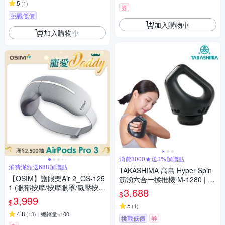
5
(
1
)
券
挑戰低價
加入購物車
加入購物車
消費3000★送3%超贈點
消費滿額送688超贈點
TAKASHIMA 高島 Hyper Spin
【OSIM】護眼樂Air 2_OS-125
筋湧六合一揉推機 M-1280 | 按
1 (眼部按摩/按摩眼罩/氣壓按
摩槍 筋膜槍
3,688
$
摩/溫熱/音樂/USB充電/可折疊)
3,999
$
5
(
1
)
4.8
(
13
)
總銷量>100
挑戰低價
券