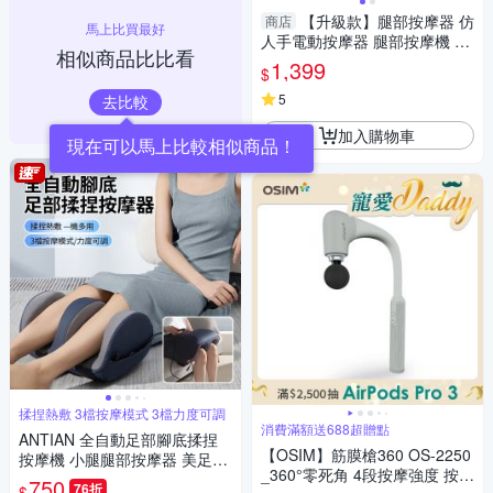
【升級款】腿部按摩器 仿
商店
馬上比買最好
人手電動按摩器 腿部按摩機 腿
相似商品比比看
部氣囊熱敷按摩儀器 小腿按摩
1,399
$
機 按摩
5
去比較
加入購物車
揉捏熱敷 3檔按摩模式 3檔力度可調
消費滿額送688超贈點
ANTIAN 全自動足部腳底揉捏
【OSIM】筋膜槍360 OS-2250
按摩機 小腿腿部按摩器 美足美
_360°零死角 4段按摩強度 按摩
腿足療機 腳底放鬆神器
750
76折
$