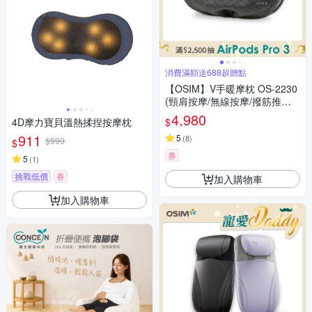
消費滿額送688超贈點
【OSIM】V手暖摩枕 OS-2230
(頸肩按摩/無線按摩/撥筋推揉/
溫熱紓緩)
4,980
$
4D摩力寶貝溫熱揉捏按摩枕
911
5
(
8
)
$990
$
券
5
(
1
)
挑戰低價
券
加入購物車
加入購物車