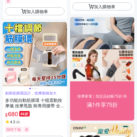
券
加入購物車
加入購物車
創新筋膜環設計，按摩面積加大
按摩家電｜指定品結帳75折-快
多功能自動筋膜環 十檔震動按
滿1件享75折
摩儀 按摩甩脂 附專用腰帶 全身
通用 深度舒緩 直擊筋膜
680
86折
$
4.3
(
6
)
限時下殺
券