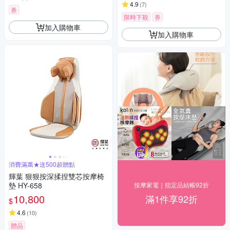
4.9
(
7
)
券
限時下殺
券
加入購物車
加入購物車
消費滿萬★送500超贈點
輝葉 狠狠按深揉捏雙芯按摩椅
墊 HY-658
按摩家電｜指定品結帳92折
10,800
滿1件享92折
$
4.6
(
10
)
贈品