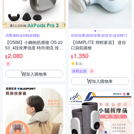
消費滿額送688超贈點
頭部按摩/臉部按摩/超靜音/迷你輕巧
【OSIM】小鋼炮筋膜槍 OS-22
【SIMPLITE 簡輕家居】 迷你
53_4段按摩強度 時尚潮流 按摩
口袋筋膜槍
槍 筋膜槍 迷你筋膜槍 隨身筋膜
2,080
1,350
$
$
槍 電動筋膜槍
5
券
(
2
)
挑戰低價
券
加入購物車
加入購物車