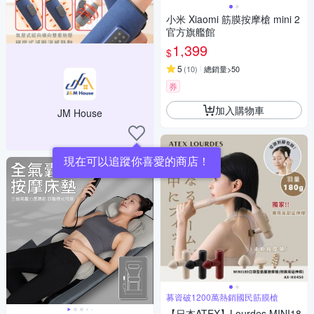
小米 Xiaomi 筋膜按摩槍 mini 2
官方旗艦館
1,399
$
5
(
10
)
總銷量>50
券
加入購物車
JM House
現在可以追蹤你喜愛的商店！
募資破1200萬熱銷國民筋膜槍
【日本ATEX】Lourdes MINI18