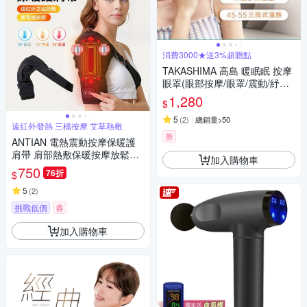
消費3000★送3%超贈點
TAKASHIMA 高島 暖眠眠 按摩
眼罩(眼部按摩/眼罩/震動/紓壓/
熱敷/禮物/M-203)
1,280
$
5
(
2
)
總銷量>50
遠紅外發熱 三檔按摩 艾草熱敷
券
ANTIAN 電熱震動按摩保暖護
肩帶 肩部熱敷保暖按摩放鬆器
加入購物車
手臂按摩機 肩膀運動護具
750
76折
$
5
(
2
)
挑戰低價
券
加入購物車