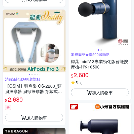
消費滿萬★送500超贈點
輝葉 miniV 3專業勁化版智能按
摩槍-HY-10506
2,680
$
消費滿額送688超贈點
5
(
7
)
【OSIM】頸肩樂 OS-2260_頸
肩按摩器 肩頸按摩器 穿戴式按
加入購物車
摩器 肩頸熱敷按摩 頸部按摩 肩
2,680
$
頸舒壓 肩頸紓壓
券
加入購物車