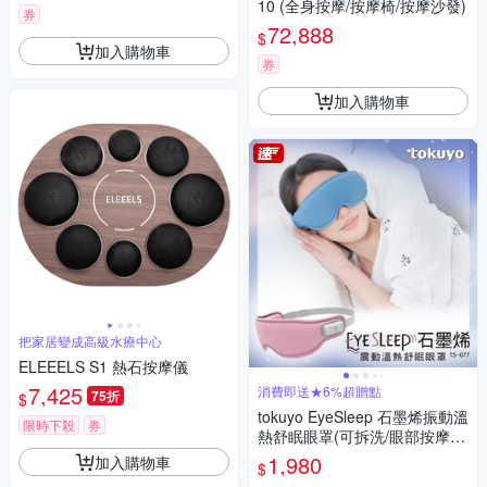
10 (全身按摩/按摩椅/按摩沙發)
券
72,888
$
加入購物車
券
加入購物車
把家居變成高級水療中心
ELEEELS S1 熱石按摩儀
7,425
消費即送★6%超贈點
75折
$
tokuyo EyeSleep 石墨烯振動溫
限時下殺
券
熱舒眠眼罩(可拆洗/眼部按摩)
TS-077
1,980
加入購物車
$