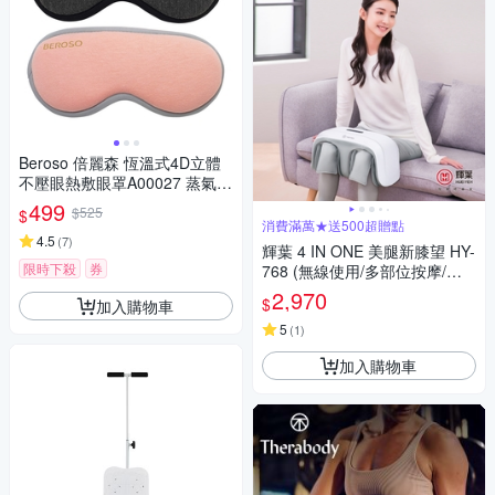
Beroso 倍麗森 恆溫式4D立體
不壓眼熱敷眼罩A00027 蒸氣眼
罩 溫感眼罩 眼部紓壓
499
$525
$
消費滿萬★送500超贈點
4.5
(
7
)
輝葉 4 IN ONE 美腿新膝望 HY-
限時下殺
券
768 (無線使用/多部位按摩/三
段力度三種按摩手法調節)
2,970
$
加入購物車
5
(
1
)
加入購物車