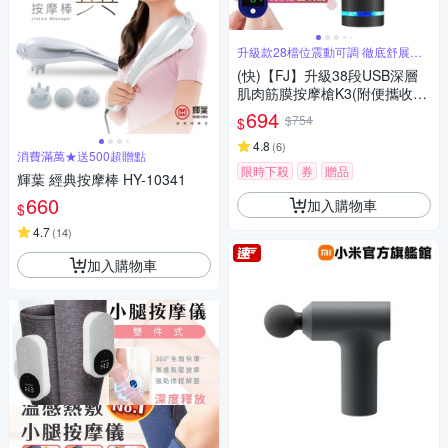
升級款28檔位震動可調 徹底舒展肌
肉
(快)【FJ】升級38段USB深層
肌肉筋膜按摩槍K3(附便攜收納
硬包)
694
$754
$
4.8
(
6
)
消費滿萬★送500超贈點
限時下殺
券
贈品
輝葉 經典按摩棒 HY-10341
660
加入購物車
$
4.7
(
14
)
加入購物車