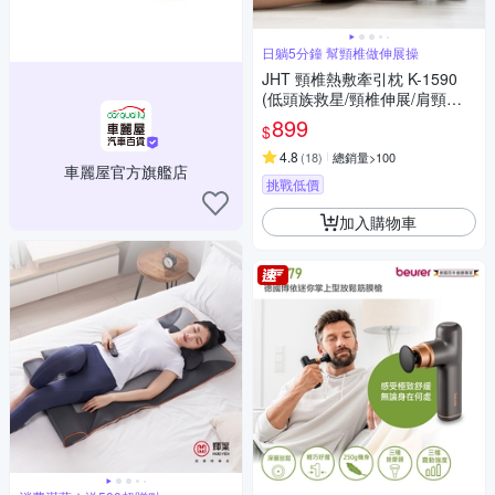
日躺5分鐘 幫頸椎做伸展操
JHT 頸椎熱敷牽引枕 K-1590
(低頭族救星/頸椎伸展/肩頸按
摩/5段溫控)
899
$
4.8
(
18
)
總銷量>100
車麗屋官方旗艦店
挑戰低價
加入購物車