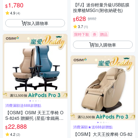
1,780
【FJ】迷你輕量升級USB筋膜
$
按摩槍MSG1(附收納硬包)
4.9
(
4
)
628
$682
$
加入購物車
3.7
(
1
)
限時下殺
券
贈品
加入購物車
消費滿額送688超贈點
【OSIM】OSIM 天王工學椅 O
S-8245 贈腳托 (星藍/拿鐵兩色)
按摩椅/人體工學按摩椅/工學椅/
22,888
$
消費滿額★送688超贈點
電腦椅/辦公椅/電競椅
【OSIM】大天王按摩椅 OS-82
4.2
(
2
)