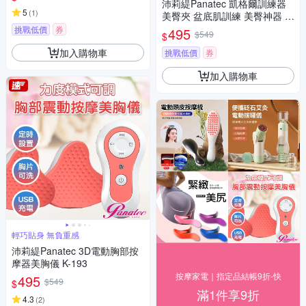
沛莉緹Panatec 凱格爾訓練器
5
(
1
)
美臀夾 盆底肌訓練 美臀神器 緊
實翹臀 健身蜜桃臀 K-163
挑戰低價
券
495
$549
$
加入購物車
挑戰低價
券
加入購物車
輕巧貼身 無負重感
沛莉緹Panatec 3D電動胸部按
摩器美胸儀 K-193
按摩家電｜指定品結帳9折-快
495
$549
$
滿1件享9折
4.3
(
2
)