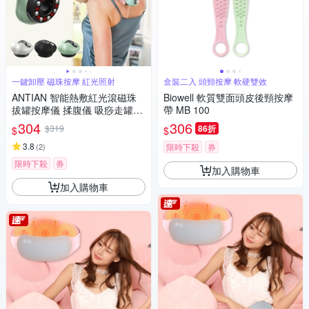
一鍵卸壓 磁珠按摩 紅光照射
盒裝二入 頭頸按摩 軟硬雙效
ANTIAN 智能熱敷紅光滾磁珠
Biowell 軟質雙面頭皮後頸按摩
拔罐按摩儀 揉腹儀 吸痧走罐通
帶 MB 100
經活絡按摩器
304
306
$319
86折
$
$
3.8
(
2
)
限時下殺
券
限時下殺
券
加入購物車
加入購物車