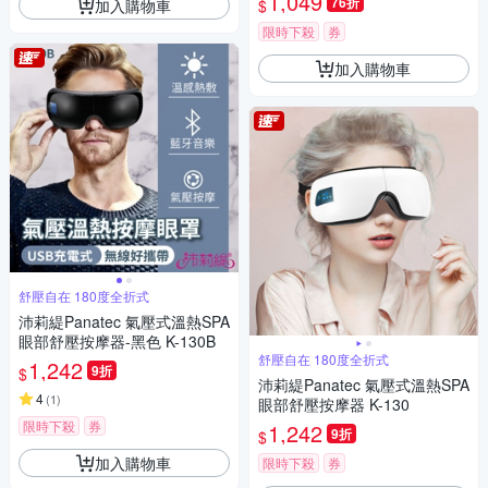
1,049
76折
加入購物車
$
限時下殺
券
加入購物車
舒壓自在 180度全折式
沛莉緹Panatec 氣壓式溫熱SPA
眼部舒壓按摩器-黑色 K-130B
舒壓自在 180度全折式
1,242
9折
$
沛莉緹Panatec 氣壓式溫熱SPA
4
(
1
)
眼部舒壓按摩器 K-130
限時下殺
券
1,242
9折
$
加入購物車
限時下殺
券