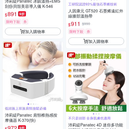
沛莉緹Panatec 冰鎮溫熱+EMS
工研院認證93%最強石墨烯技術
刮痧貝殼美容導入儀 K-546
人因康元 GT520 石墨烯遠紅外
891
9折
$
線膝部溫熱帶
限時下殺
券
911
$990
$
加入購物車
限時下殺
券
加入購物車
低頭族上班族肩頸放鬆必備
沛莉緹Panatec 肩頸椎熱感按
不只是頭部 全身肌膚也適用
摩儀器 K-370(快)
沛莉緹Panatec 4D 迷你多功能
972
9折
$