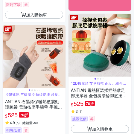
限時下殺
券
加入購物車
12D按摩頭 艾草熱敷 正反、組合按
摩
ANTIAN 電熱恆溫揉捏熱敷足
控溫速熱 三檔溫控 無線便捷 超長續
部按摩器 全包裹滾輪腳底按摩
航
機 腳踝保暖按摩放鬆器 暖腳器
ANTIAN 石墨烯保暖熱敷震動
525
76折
$
暖足器
護腕帶 電熱按摩手腕帶 手碗按
2
(
1
)
摩儀 手腕保暖神器
525
76折
$
挑戰低價
券
4.9
(
5
)
總銷量>50
加入購物車
挑戰低價
券