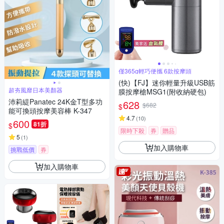
僅365g輕巧便攜 6款按摩頭
(快)【FJ】迷你輕量升級USB筋
超夯風靡日本美顏器
膜按摩槍MSG1(附收納硬包)
沛莉緹Panatec 24K金T型多功
628
$682
$
能可換頭按摩美容棒 K-347
4.7
(
10
)
600
81折
$
限時下殺
券
贈品
5
(
1
)
加入購物車
挑戰低價
券
加入購物車