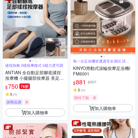
每一台足浴機皆通過安全測試 請安
心使用
揉捏熱敷 3檔按摩模式 3檔力度可調
KINYO滑動式滾輪按摩足浴機I
ANTIAN 全自動足部腳底揉捏
FM6001
按摩機 小腿腿部按摩器 美足美
881
$957
$
腿足療機 腳底放鬆神器
750
76折
$
5
(
1
)
5
(
1
)
限時下殺
券
挑戰低價
券
加入購物車
加入購物車