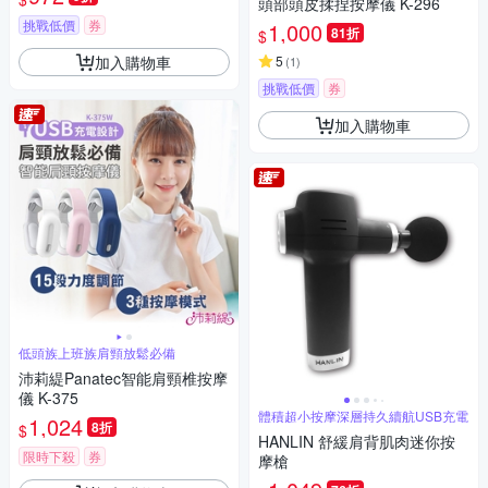
頭部頭皮揉捏按摩儀 K-296
挑戰低價
券
1,000
81折
$
加入購物車
5
(
1
)
挑戰低價
券
加入購物車
低頭族上班族肩頸放鬆必備
沛莉緹Panatec智能肩頸椎按摩
儀 K-375
體積超小按摩深層持久續航USB充電
1,024
8折
$
HANLIN 舒緩肩背肌肉迷你按
限時下殺
券
摩槍