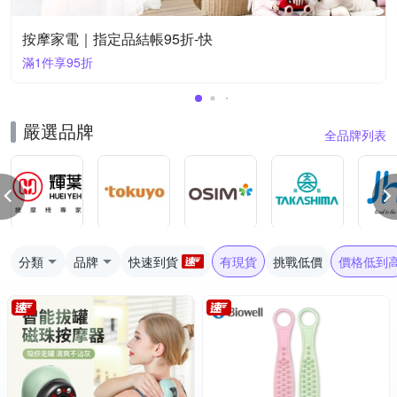
按摩家電｜指定品結帳95折-快
滿1件享95折
嚴選品牌
全品牌列表
分類
品牌
快速到貨
有現貨
挑戰低價
價格低到