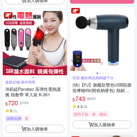
加入購物車
狂賀 爆款商品熱銷破千台
放鬆必備 操作簡單
(快)【FJ】旗艦款雙色USB筋膜
沛莉緹Panatec 高彈性電熱護
按摩槍K6(附收納硬包) 熱銷推
腕 熱敷帶 單入裝 K-361
薦
743
$825
$
720
$799
$
4.3
(
3
)
5
(
1
)
限時下殺
券
贈品
挑戰低價
券
加入購物車
加入購物車