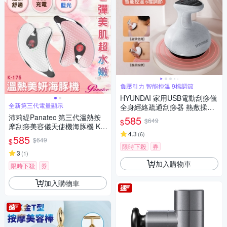
負壓引力 智能控溫 9檔調節
HYUNDAI 家用USB電動刮痧儀
全新第三代電量顯示
全身經絡疏通刮痧器 熱敷揉腹
儀 頸椎肌肉淋巴排毒按摩放鬆
沛莉緹Panatec 第三代溫熱按
585
$649
$
儀（非醫療器材）
摩刮痧美容儀天使機海豚機 K-1
4.3
(
6
)
75
585
$649
$
限時下殺
券
3
(
1
)
加入購物車
限時下殺
券
加入購物車