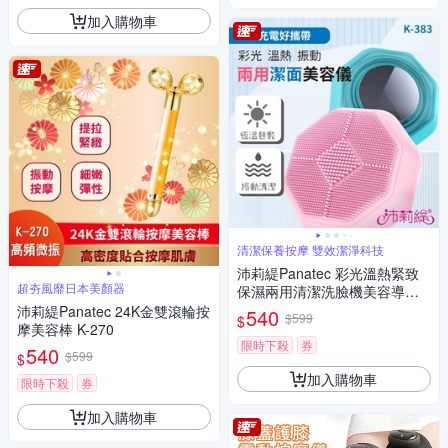
加入購物車
清潔保養按摩 雙效潔淨科技
沛莉緹Panatec 彩光溫熱緊致
超夯風靡日本美顏器
保濕兩用清潔洗臉機美容導入
儀 K-383
沛莉緹Panatec 24K金雙滾輪按
540
$599
$
摩美容棒 K-270
限時下殺
券
540
$599
$
加入購物車
限時下殺
券
加入購物車