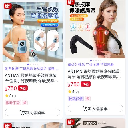
遠紅外發熱 三檔按摩 艾草熱敷
動態按摩 三檔熱敷 9大模式 19種力
ANTIAN 電熱震動按摩保暖護
度
ANTIAN 震動熱敷手臂按摩儀
肩帶 肩部熱敷保暖按摩放鬆器
全包裹手臂按摩機 保暖按摩放
手臂按摩機 肩膀運動護具
750
76折
$
鬆器 三檔熱敷暖手器（交換禮
750
76折
$
物）
5
(
2
)
5
(
1
)
挑戰低價
券
限時下殺
券
加入購物車
加入購物車