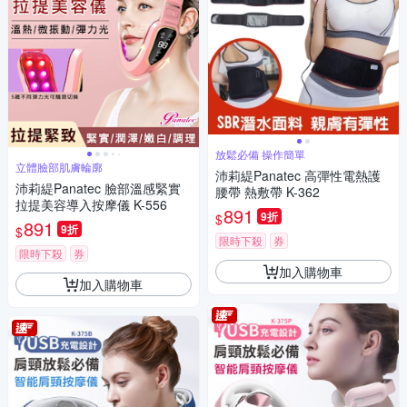
放鬆必備 操作簡單
立體臉部肌膚輪廓
沛莉緹Panatec 高彈性電熱護
沛莉緹Panatec 臉部溫感緊實
腰帶 熱敷帶 K-362
拉提美容導入按摩儀 K-556
891
9折
$
891
9折
$
限時下殺
券
限時下殺
券
加入購物車
加入購物車