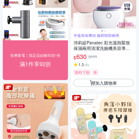
半弧形按摩頭 臉部頸部兩用
沛莉緹Panatec 彩光溫熱緊致
保濕兩用清潔洗臉機美容導入
儀 K-385
630
按摩家電｜指定品結帳92折-快
$699
$
滿1件享92折
1.3
(
1
)
限時下殺
券
加入購物車