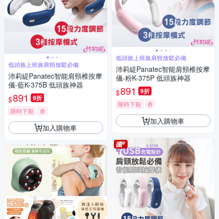
低頭族上班族肩頸放鬆必備
低頭族上班族肩頸放鬆必備
沛莉緹Panatec智能肩頸椎按摩
沛莉緹Panatec智能肩頸椎按摩
儀-粉K-375P 低頭族神器
儀-藍K-375B 低頭族神器
891
9折
$
891
9折
$
限時下殺
券
限時下殺
券
加入購物車
加入購物車