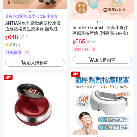
艾灸無煙需蒸 直擊穴位按摩 多部位
舒緩
ANTIAN 智能電動腹部按摩儀
Sumikko Gurashi 角落小夥伴
通經活絡養生按摩器 熱敷紅光
療癒系按摩槍 (附專屬收納盒)
滾磁珠揉腹儀 暖腹暖宮寶-白色
648
$719
$
665
$699
$
2.3
(
1
)
限時下殺
券
挑戰低價
券
加入購物車
加入購物車