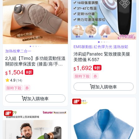
EMS脈動點 紅色彈力光 溫熱放鬆
加熱按摩二合一
沛莉緹Panatec 緊致腰腹美腿
2入組【Timo】多功能震動恆溫
美體儀 K-557
關節按摩保護套 (膝蓋/肩/手肘
1,692
9折
$
通用)
1,504
8折
$
限時下殺
券
4.9
(
14
)
加入購物車
限時下殺
券
加入購物車