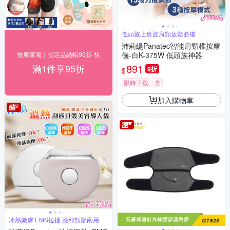
低頭族上班族肩頸放鬆必備
沛莉緹Panatec智能肩頸椎按摩
按摩家電｜指定品結帳95折-快
儀-白K-375W 低頭族神器
891
滿1件享95折
9折
$
限時下殺
券
加入購物車
冰熱嫩膚 EMS拉提 臉部頸部兩用