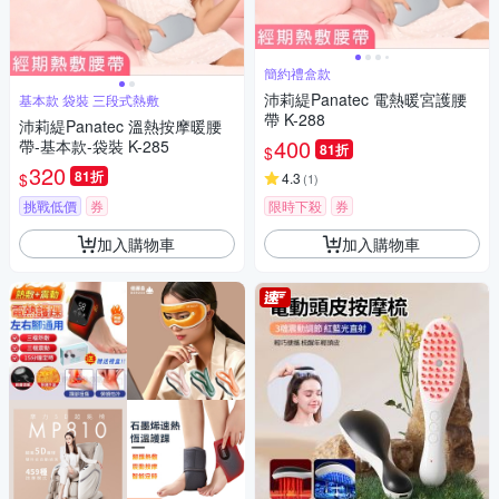
簡約禮盒款
沛莉緹Panatec 電熱暖宮護腰
基本款 袋裝 三段式熱敷
帶 K-288
沛莉緹Panatec 溫熱按摩暖腰
400
帶-基本款-袋裝 K-285
81折
$
320
81折
$
4.3
(
1
)
挑戰低價
券
限時下殺
券
加入購物車
加入購物車