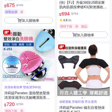
(快)【FJ】升級38段USB深層
675
$749
$
肌肉筋膜按摩槍K3(附便攜收納
硬包)
挑戰低價
券
694
$754
$
加入購物車
4.8
(
6
)
限時下殺
券
贈品
加入購物車
清潔保養按摩 雙效潔淨科技
沛莉緹Panatec 溫熱雙效緊致
清潔保濕淨白洗臉機潔面美容
導入按摩儀 K-293
保暖透氣 穿戴舒適 男女適用
720
$799
$
沛莉緹Panatec 磁石自發熱保
限時下殺
券
暖護肩 K-367