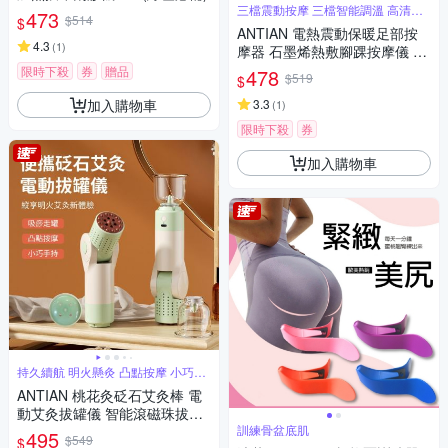
三檔震動按摩 三檔智能調溫 高清智
473
$514
$
能顯屏
ANTIAN 電熱震動保暖足部按
4.3
(
1
)
摩器 石墨烯熱敷腳踝按摩儀 腳
踝關節發熱按摩放鬆器
限時下殺
券
贈品
478
$519
$
加入購物車
3.3
(
1
)
限時下殺
券
加入購物車
持久續航 明火懸灸 凸點按摩 小巧手
持
ANTIAN 桃花灸砭石艾灸棒 電
動艾灸拔罐儀 智能滾磁珠拔罐
按摩儀 吸罐艾灸器
訓練骨盆底肌
495
$549
$