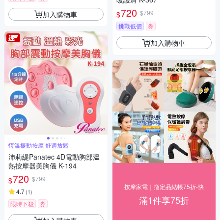
720
$799
加入購物車
$
挑戰低價
券
加入購物車
恆溫振動按摩 舒適放鬆
沛莉緹Panatec 4D電動胸部溫
熱按摩器美胸儀 K-194
720
$799
$
按摩家電｜指定品結帳75折-快
4.7
(
1
)
滿1件享75折
限時下殺
券