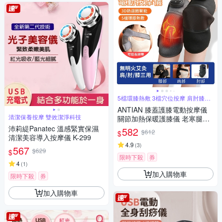
5檔環膝熱敷 3檔穴位按摩 肩肘膝多
用途
ANTIAN 膝蓋護膝電動按摩儀
清潔保養按摩 雙效潔淨科技
關節加熱保暖護膝儀 老寒腿保
暖發熱器 肩肘膝蓋三用 長輩送
沛莉緹Panatec 溫感緊實保濕
582
$612
$
禮 單只
清潔美容導入按摩儀 K-299
4.9
(
3
)
567
$629
$
限時下殺
券
4
(
1
)
加入購物車
限時下殺
券
加入購物車