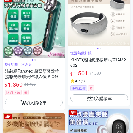
恆溫熱敷舒眼
KINYO亮眼氣壓按摩眼罩IAM2
6種功能一次滿足
602
沛莉緹Panatec 超緊顏緊致拉
1,501
$1,580
$
提彩光按摩美容導入儀 K-346
4.7
(
1
)
1,350
$1,499
$
挑戰低價
券
限時下殺
券
加入購物車
加入購物車