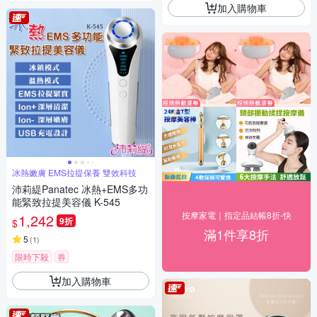
加入購物車
冰熱嫩膚 EMS拉提保養 雙效科技
沛莉緹Panatec 冰熱+EMS多功
能緊致拉提美容儀 K-545
按摩家電｜指定品結帳8折-快
1,242
9折
$
滿1件享8折
5
(
1
)
限時下殺
券
加入購物車