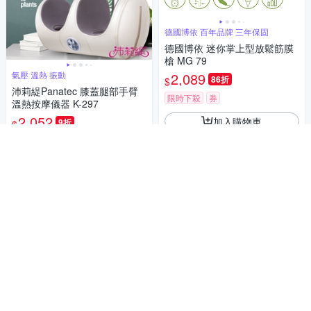
德國博依 百年品牌 三年保固
德國博依 迷你掌上型放鬆筋膜
槍 MG 79
氣壓 溫熱 振動
2,089
86折
$
沛莉緹Panatec 膝蓋腿部手臂
限時下殺
券
溫熱按摩儀器 K-297
2,052
加入購物車
9折
$
4.3
(
1
)
限時下殺
券
加入購物車
我很小但是我不毫洨按過一次就上癮