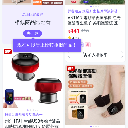
鮮養頭皮 煥發新生 按摩導液養發三
馬上比買最好
合一
ANTIAN 電動頭皮按摩梳 紅光
相似商品比比看
護髮養生梳子 柔順護髮梳 蓬鬆
按摩頭皮護理梳
441
$489
$
去比較
4
(
1
)
挑戰低價
券
加入購物車
拔罐刮痧熱敷多功能合一
(快)【FJ】智能USB多檔位液晶
加熱拔罐刮痧儀CP8(紓壓必備)