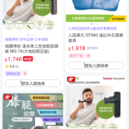
工研院認證93%最強石墨烯技術
人因康元 GT580 遠紅外石墨烯
德國博依 百年品牌 三年保固
披肩
德國博依 迷你掌上型放鬆筋膜
1,918
$2,084
$
槍 MG 79(大地棕限定版)
限時下殺
券
1,746
86折
$
加入購物車
4.8
(
3
)
挑戰低價
券
加入購物車