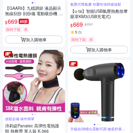
氣壓式雙氣囊 包覆性強舒緩放鬆
【GAARii】九檔調節 液晶顯示
【u-ta】智能USB氣壓熱敷按摩
無線刮痧 刮痧儀 電動吸痧機 拔
眼罩KM3(USB充電式)
罐疏通儀 按摩機 刮痧機 拔罐機
669
89折
$
669
$727
$
限時下殺
券
5
(
5
)
加入購物車
限時下殺
券
加入購物車
放鬆必備 操作簡單
沛莉緹Panatec 高彈性電熱護
升級款28檔位震動可調 徹底舒展肌
頸 熱敷帶 單入裝 K-366
肉