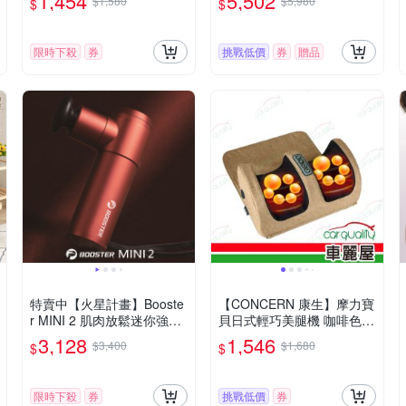
1,454
5,502
$1,580
$5,980
$
$
限時下殺
券
挑戰低價
券
贈品
特賣中【火星計畫】Booste
【CONCERN 康生】摩力寶
r MINI 2 肌肉放鬆迷你強力
貝日式輕巧美腿機 咖啡色
筋膜槍
(車麗屋)
3,128
1,546
$3,400
$1,680
$
$
限時下殺
券
挑戰低價
券