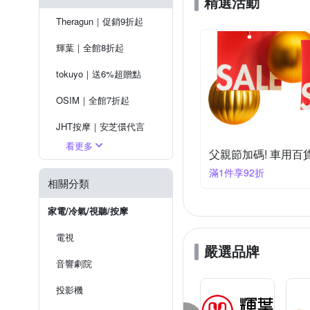
精選活動
Theragun｜促銷9折起
輝葉｜全館8折起
tokuyo｜送6%超贈點
OSIM｜全館7折起
JHT按摩｜安芝儇代言
看更多
喬山｜超值優惠
父親節加碼! 車用百
滿1件享92折
健身大師｜下殺8折起
相關分類
飛利浦｜送5%超贈點
家電/冷氣/視聽/按摩
電視
嚴選品牌
音響劇院
投影機