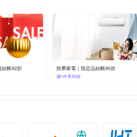
貨結帳92折
按摩家電｜指定品結帳95折
滿1件享95折