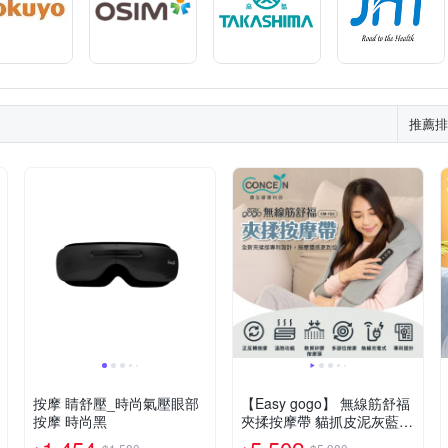
推薦排
按摩 睛舒壓_時尚氣壓眼部
【Easy gogo】 無線筋舒福
按摩 時尚黑
夾揉按摩帶 貓抓皮泥灰藍/
鐵灰可選擇(車麗屋)