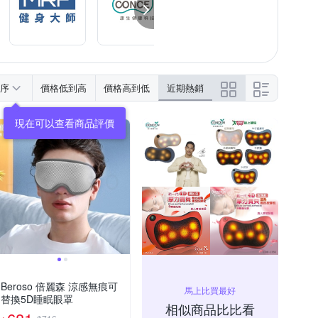
序
價格低到高
價格高到低
近期熱銷
現在可以查看商品評價
Beroso 倍麗森 涼感無痕可
馬上比買最好
替換5D睡眠眼罩
相似商品比比看