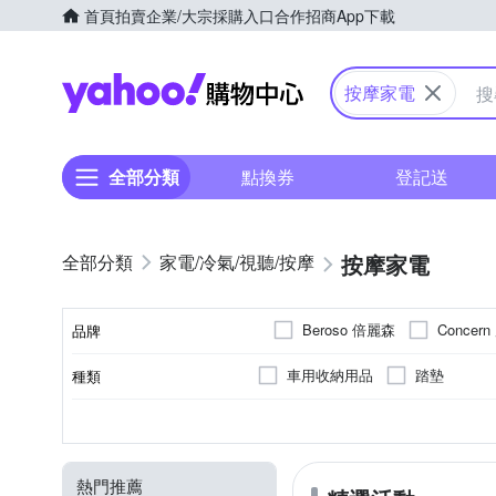
首頁
拍賣
企業/大宗採購入口
合作招商
App下載
Yahoo購物中心
按摩家電
全部分類
點換券
登記送
按摩家電
家電/冷氣/視聽/按摩
Beroso 倍麗森
Concer
品牌
車用收納用品
踏墊
種類
品牌名稱
肩部
無
無
磁石紅外線保健
溫熱功能
震動式
頸部
大腿
按摩部位
遙控器
按摩方式
顏色
按摩功能
特殊功能
熱門推薦