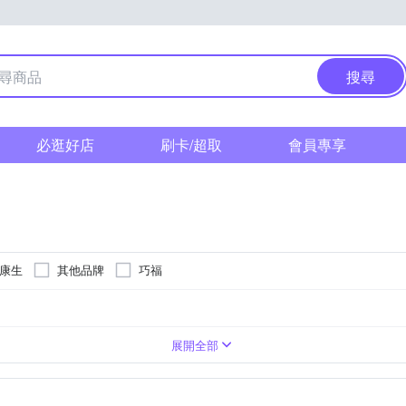
搜尋
必逛好店
刷卡/超取
會員專享
n 康生
其他品牌
巧福
小腿
手臂
眼部
背部
展開全部