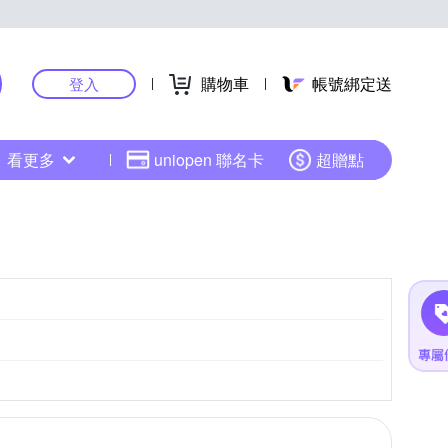
購物車
帳號綁定送
登入
看更多
uniopen 聯名卡
超贈點