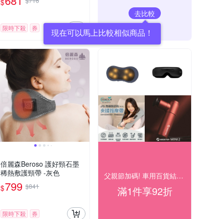
681
$716
$
去比較
限時下殺
券
現在可以馬上比較相似商品！
倍麗森Beroso 護好頸石墨
稀熱敷護頸帶 -灰色
父親節加碼! 車用百貨結帳92折
799
$841
$
滿1件享92折
限時下殺
券