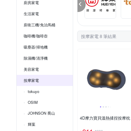
廚房家電
生活家電
廚衛三機/免治馬桶
咖啡機/咖啡壺
按摩家電 8 筆結果
吸塵器/掃地機
除濕機/清淨機
美容家電
按摩家電
tokuyo
OSIM
JOHNSON 喬山
4D摩力寶貝溫熱揉捏按摩枕
輝葉