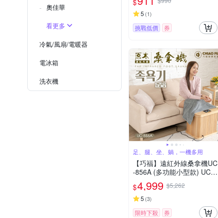
911
$990
$
奧佳華
5
(
1
)
看更多
挑戰低價
券
冷氣/風扇/電暖器
電冰箱
洗衣機
足、腿、坐、躺，一機多用
【巧福】遠紅外線桑拿機UC
-856A (多功能小型款) UC-8
56A (桑拿桶/桑拿/泡腳/暖
4,999
$5,262
$
足/乾式泡腳/韓國汗蒸)
5
(
3
)
限時下殺
券