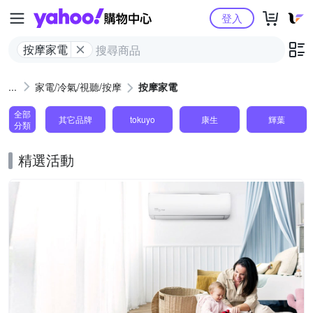
Yahoo購物中心
登入
按摩家電
家電/冷氣/視聽/按摩
按摩家電
全部
其它品牌
tokuyo
康生
輝葉
分類
精選活動