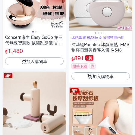
Concern康生 Easy GoGo 第三
冰熱嫩膚 EMS拉提 臉部頸部兩用
代無線智慧款 拔罐刮痧儀 香檳
沛莉緹Panatec 冰鎮溫熱+EMS
金
1,480
刮痧貝殼美容導入儀 K-546
$
891
9折
$
加入購物車
限時下殺
券
加入購物車