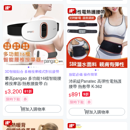
3D智能貼合 多種按摩模式對抗疲勞
放鬆必備 操作簡單
攀高pangao 多功能16檔智能腰
沛莉緹Panatec 高彈性電熱護
椎按摩器/熱敷腰腹帶 白
腰帶 熱敷帶 K-362
3,200
81折
$
891
9折
$
限時下殺
券
限時下殺
券
加入購物車
加入購物車