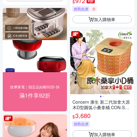
972
9折
$
挑戰低價
券
加入購物車
按摩家電｜指定品結帳92折-快
滿1件享92折
Concern 康生 新二代加拿大原
木D型圓弧小桑拿桶 CON-SN3
02 保暖推薦
3,680
$
挑戰低價
加入購物車