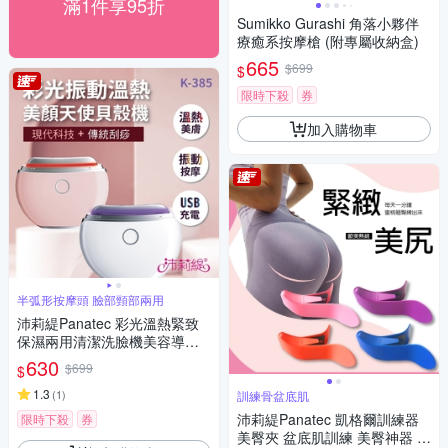
滿1件享95折
Sumikko Gurashi 角落小夥伴
療癒系按摩槍 (附專屬收納盒)
665
$699
$
限時下殺
券
加入購物車
半弧形按摩頭 臉部頸部兩用
沛莉緹Panatec 彩光溫熱緊致
保濕兩用清潔洗臉機美容導入
儀 K-385
630
$699
$
1.3
(
1
)
訓練骨盆底肌
沛莉緹Panatec 凱格爾訓練器
限時下殺
券
美臀夾 盆底肌訓練 美臀神器 緊