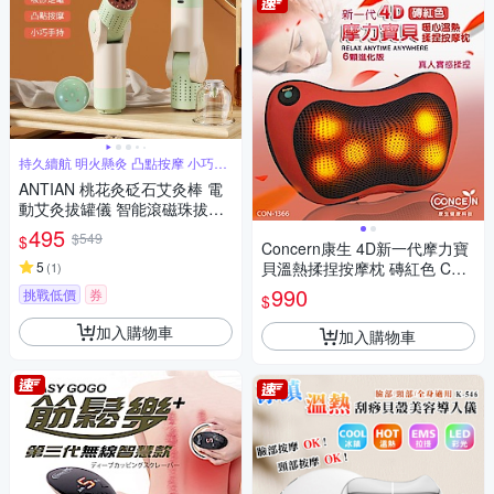
持久續航 明火懸灸 凸點按摩 小巧手
持
ANTIAN 桃花灸砭石艾灸棒 電
動艾灸拔罐儀 智能滾磁珠拔罐
按摩儀 吸罐艾灸器
495
$549
$
Concern康生 4D新一代摩力寶
5
貝溫熱揉捏按摩枕 磚紅色 CON
(
1
)
-1366
990
挑戰低價
券
$
加入購物車
加入購物車