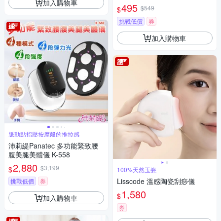
加入購物車
實翹臀 健身蜜桃臀 K-163
495
$549
$
挑戰低價
券
加入購物車
脈動點指壓按摩般的推拉感
沛莉緹Panatec 多功能緊致腰
腹美腿美體儀 K-558
2,880
$3,199
$
100%天然玉瓷
Lisscode 溫感陶瓷刮痧儀
挑戰低價
券
1,580
$
加入購物車
券