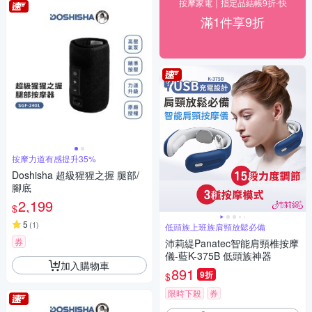
按摩家電｜指定品結帳9折-快
滿1件享9折
按摩力道有感提升35%
Doshisha 超級猩猩之握 腿部/
腳底
2,199
$
5
(
1
)
低頭族上班族肩頸放鬆必備
券
沛莉緹Panatec智能肩頸椎按摩
儀-藍K-375B 低頭族神器
加入購物車
891
9折
$
限時下殺
券