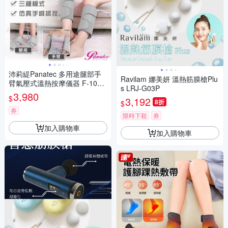
沛莉緹Panatec 多用途腿部手
Ravilam 娜美妍 溫熱筋膜槍Plu
臂氣壓式溫熱按摩儀器 F-103
s LRJ-G03P
通過台灣BSMI認證
3,980
$
3,192
8折
$
券
限時下殺
券
加入購物車
加入購物車