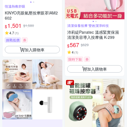
恆溫熱敷舒眼
KINYO亮眼氣壓按摩眼罩IAM2
602
1,501
$1,580
清潔保養按摩 雙效潔淨科技
$
沛莉緹Panatec 溫感緊實保濕
4.7
(
1
)
清潔美容導入按摩儀 K-299
挑戰低價
券
567
$629
$
加入購物車
4
(
1
)
限時下殺
券
加入購物車