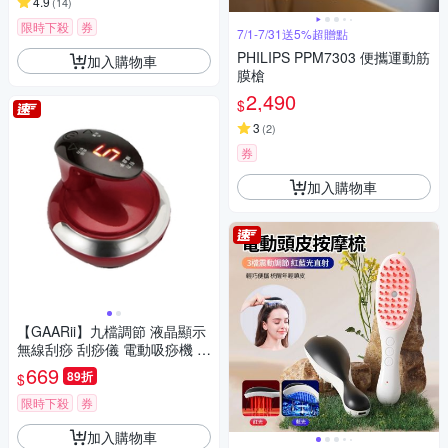
4.9
(
14
)
限時下殺
券
7/1-7/31送5%超贈點
PHILIPS PPM7303 便攜運動筋
加入購物車
膜槍
2,490
$
3
(
2
)
券
加入購物車
【GAARii】九檔調節 液晶顯示
無線刮痧 刮痧儀 電動吸痧機 拔
罐疏通儀 按摩機 刮痧機 拔罐機
669
89折
$
限時下殺
券
加入購物車