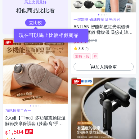
馬上比買最好
相似商品比比看
一鍵卸壓 磁珠按摩 紅光照射
去比較
ANTIAN 智能熱敷紅光滾磁珠
拔罐按摩儀 揉腹儀 吸痧走罐通
經活絡按摩器
304
$319
$
3.8
(
2
)
限時下殺
券
加入購物車
加熱按摩二合一
2入組【Timo】多功能震動恆溫
關節按摩保護套 (膝蓋/肩/手肘
通用)
1,504
8折
$