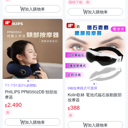
限時下殺
券
加入購物車
加入購物車
7/1-7/31送5%超贈點
9種按摩模式可選擇
PHILIPS PPM3502DB 頸部按
Kolin歌林 電池式磁石振動眼部
摩器
按摩器
2,490
$
388
$
券
券
加入購物車
加入購物車