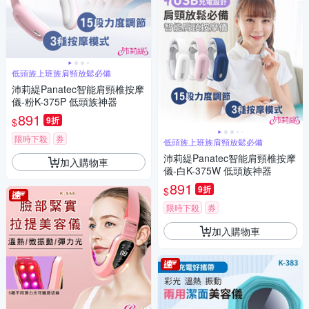
低頭族上班族肩頸放鬆必備
沛莉緹Panatec智能肩頸椎按摩
儀-粉K-375P 低頭族神器
891
9折
$
限時下殺
券
低頭族上班族肩頸放鬆必備
沛莉緹Panatec智能肩頸椎按摩
加入購物車
儀-白K-375W 低頭族神器
891
9折
$
限時下殺
券
加入購物車