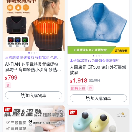
三檔調溫 快速發熱 移動電池 包裹式
工研院認證93%最強石墨烯技術
熱敷
ANTIAN 冬季電熱暖背保暖披
人因康元 GT580 遠紅外石墨烯
肩馬甲 肩周發熱小坎肩 發熱馬
披肩
甲 背部保暖神器
799
$
1,918
$2,084
$
券
限時下殺
券
加入購物車
加入購物車