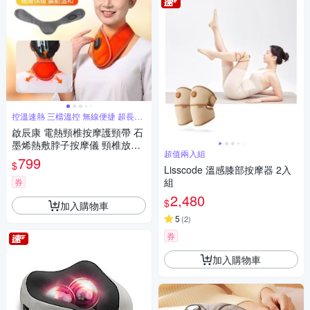
控溫速熱 三檔溫控 無線便捷 超長續
航
啟辰康 電熱頸椎按摩護頸帶 石
墨烯熱敷脖子按摩儀 頸椎放鬆
超值兩入組
按摩器 頸椎保暖神器
799
$
Lisscode 溫感膝部按摩器 2入
組
券
2,480
$
加入購物車
5
(
2
)
券
加入購物車