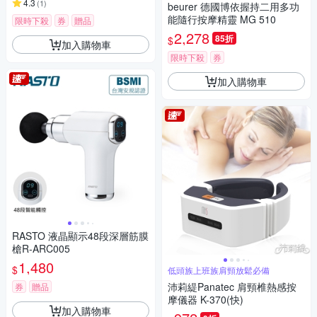
4.3
(
1
)
beurer 德國博依握持二用多功
能隨行按摩精靈 MG 510
限時下殺
券
贈品
2,278
85折
$
加入購物車
限時下殺
券
加入購物車
RASTO 液晶顯示48段深層筋膜
槍R-ARC005
1,480
$
低頭族上班族肩頸放鬆必備
沛莉緹Panatec 肩頸椎熱感按
券
贈品
摩儀器 K-370(快)
加入購物車