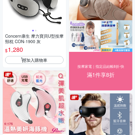
Concern康生 摩力寶貝U型按摩
頸枕 CON-1900 灰
1,280
$
加入購物車
按摩家電｜指定品結帳8折-快
滿1件享8折