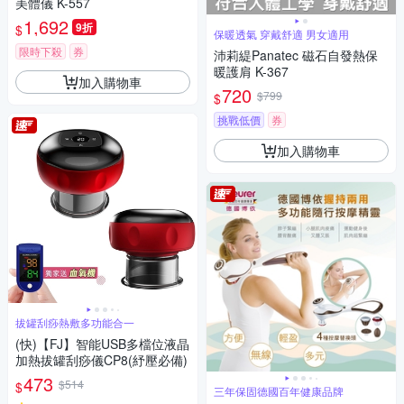
美體儀 K-557
1,692
9折
$
保暖透氣 穿戴舒適 男女適用
限時下殺
券
沛莉緹Panatec 磁石自發熱保
暖護肩 K-367
加入購物車
720
$799
$
挑戰低價
券
加入購物車
拔罐刮痧熱敷多功能合一
(快)【FJ】智能USB多檔位液晶
加熱拔罐刮痧儀CP8(紓壓必備)
473
$514
$
三年保固德國百年健康品牌