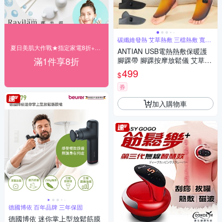
碳纖維發熱 艾草熱敷 三檔熱敷 寬鬆
緊帶
夏日美肌大作戰★指定家電8折+快速到貨
ANTIAN USB電熱熱敷保暖護
滿1件享8折
腳踝帶 腳踝按摩放鬆儀 艾草暖
足器 腳踝保暖神器（非醫療器
499
$
材）
券
加入購物車
德國博依 百年品牌 三年保固
德國博依 迷你掌上型放鬆筋膜