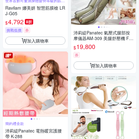
世界首創可量測身體疲勞等級的筋膜
槍
Ravilam 娜美妍 智慧筋膜槍 LR
J-G05
4,792
8折
$
挑戰低價
券
沛莉緹Panatec 氣壓式腿部按
摩儀器AM-309 美腿舒壓機 F-1
加入購物車
11(通過台灣BSMI認證)
19,800
$
券
加入購物車
簡約禮盒款
沛莉緹Panatec 電熱暖宮護腰
帶 K-288