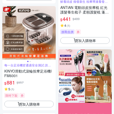
鮮養頭皮 煥發新生 按摩導液養發三
合一
ANTIAN 電動頭皮按摩梳 紅光
護髮養生梳子 柔順護髮梳 蓬鬆
按摩頭皮護理梳
441
$489
$
4
(
1
)
挑戰低價
券
加入購物車
每一台足浴機皆通過安全測試 請安
心使用
KINYO滑動式滾輪按摩足浴機I
FM6001
881
$957
$
5
(
1
)
限時下殺
券
加入購物車