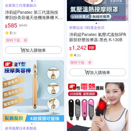
全新第三代電量顯示
沛莉緹Panatec 第三代溫熱按
摩刮痧美容儀天使機海豚機 K-1
75
585
$649
$
舒壓自在 180度全折式
3
(
1
)
沛莉緹Panatec 氣壓式溫熱SPA
眼部舒壓按摩器-黑色 K-130B
限時下殺
券
1,242
9折
$
加入購物車
4
(
1
)
限時下殺
券
加入購物車
超夯風靡日本美顏器