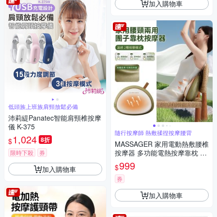
加入購物車
低頭族上班族肩頸放鬆必備
沛莉緹Panatec智能肩頸椎按摩
儀 K-375
隨行按摩師 熱敷揉捏按摩腰背
1,024
8折
$
MASSAGER 家用電動熱敷腰椎
按摩器 多功能電熱按摩靠枕 親
限時下殺
券
膚推拿揉捏枕 交換禮物
999
$
加入購物車
券
加入購物車