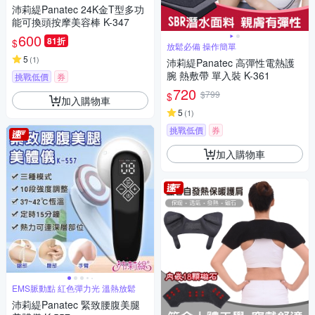
沛莉緹Panatec 24K金T型多功
能可換頭按摩美容棒 K-347
600
81折
$
放鬆必備 操作簡單
5
(
1
)
沛莉緹Panatec 高彈性電熱護
腕 熱敷帶 單入裝 K-361
挑戰低價
券
720
$799
$
加入購物車
5
(
1
)
挑戰低價
券
加入購物車
EMS脈動點 紅色彈力光 溫熱放鬆
沛莉緹Panatec 緊致腰腹美腿