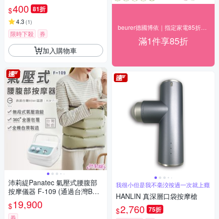
400
81折
$
4.3
(
1
)
beurer德國博依｜指定家電85折+快速到貨
限時下殺
券
滿1件享85折
加入購物車
沛莉緹Panatec 氣壓式腰腹部
我很小但是我不毫洨按過一次就上癮
按摩儀器 F-109 (通過台灣BSM
HANLIN 真深層口袋按摩槍
I認證)
19,900
$
2,760
75折
$
券