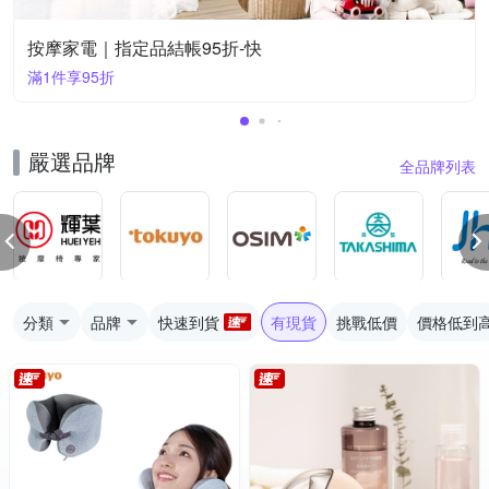
按摩家電｜指定品結帳95折-快
滿1件享95折
嚴選品牌
全品牌列表
分類
品牌
快速到貨
有現貨
挑戰低價
價格低到