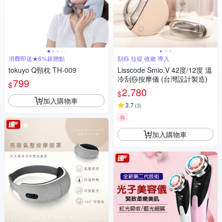
消費即送★6%超贈點
刮痧 拉提 收斂 導入
tokuyo Q頸枕 TH-009
Lisscode Smio.V 42度/12度 溫
冷刮痧按摩儀 (台灣設計製造)
799
$
2,780
$
加入購物車
3.7
(
3
)
券
加入購物車