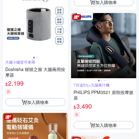
加入購物車
大腿小腿皆可使用
Doshisha 猩猩之握 大腿兩用按
摩器
2,199
$
7月送5%+九陽果汁機
券
PHILIPS PPM3521 肩頸按摩披
肩
加入購物車
3,490
$
券
加入購物車