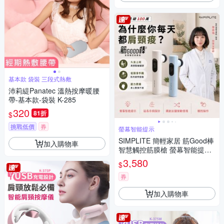
基本款 袋裝 三段式熱敷
沛莉緹Panatec 溫熱按摩暖腰
帶-基本款-袋裝 K-285
320
81折
$
挑戰低價
券
螢幕智能提示
SIMPLITE 簡輕家居 筋Good棒
加入購物車
智慧觸控筋膜槍 螢幕智能提
示、五種律動情境、延長手柄
3,580
$
券
加入購物車