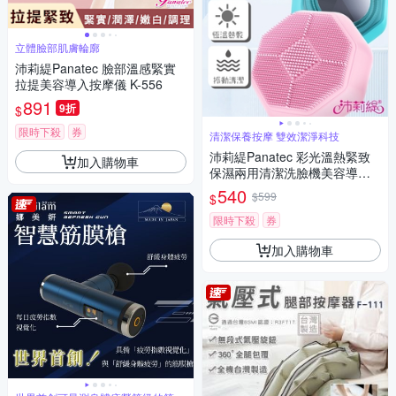
立體臉部肌膚輪廓
沛莉緹Panatec 臉部溫感緊實
拉提美容導入按摩儀 K-556
891
9折
$
限時下殺
券
清潔保養按摩 雙效潔淨科技
沛莉緹Panatec 彩光溫熱緊致
加入購物車
保濕兩用清潔洗臉機美容導入
儀 K-383
540
$599
$
限時下殺
券
加入購物車