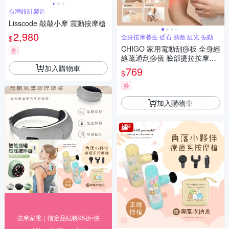
台灣設計製造
Lisscode 敲敲小摩 震動按摩槍
2,980
全身按摩養生 砭石 熱敷 紅光 振動
$
CHIGO 家用電動刮痧板 全身經
券
絡疏通刮痧儀 臉部提拉按摩儀
熱敷揉腹儀 頸椎肌肉淋巴排毒
加入購物車
769
$
按摩放鬆儀（非醫療器材）
券
加入購物車
按摩家電｜指定品結帳95折-快