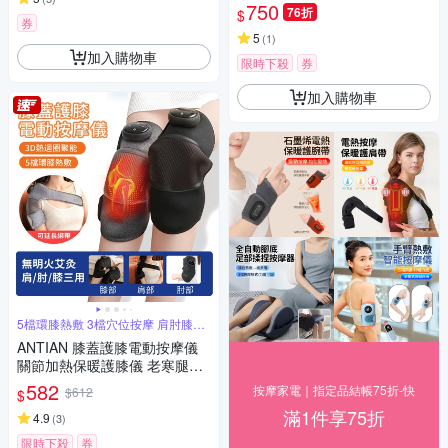
鬆器 三檔熱敷暖手器（交換禮
750
76折
$
物）
券
5
(
1
)
加入購物車
限時下殺
券
加入購物車
5檔環膝熱敷 3檔穴位按摩 肩肘膝多
用途
ANTIAN 膝蓋護膝電動按摩儀
關節加熱保暖護膝儀 老寒腿保
暖發熱器 肩肘膝蓋三用 長輩送
582
按摩家電｜指定品結帳75折-快
$612
$
禮 單只
滿1件享75折
4.9
(
3
)
限時下殺
券