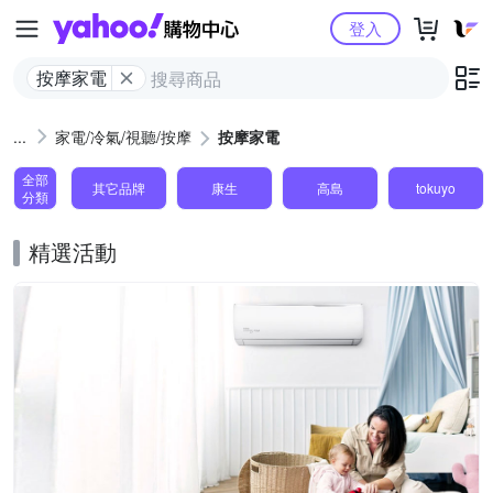
Yahoo購物中心
登入
按摩家電
家電/冷氣/視聽/按摩
按摩家電
全部
其它品牌
康生
高島
tokuyo
分類
精選活動