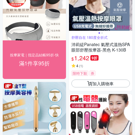
舒壓自在 180度全折式
沛莉緹Panatec 氣壓式溫熱SPA
眼部舒壓按摩器-黑色 K-130B
按摩家電｜指定品結帳95折-快
1,242
9折
$
滿1件享95折
4
(
1
)
限時下殺
券
加入購物車