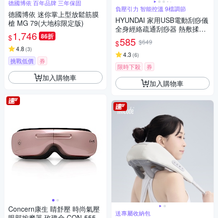
德國博依 百年品牌 三年保固
負壓引力 智能控溫 9檔調節
德國博依 迷你掌上型放鬆筋膜
HYUNDAI 家用USB電動刮痧儀
槍 MG 79(大地棕限定版)
全身經絡疏通刮痧器 熱敷揉腹
1,746
86折
$
儀 頸椎肌肉淋巴排毒按摩放鬆
585
$649
$
儀（非醫療器材）
4.8
(
3
)
4.3
(
6
)
挑戰低價
券
限時下殺
券
加入購物車
加入購物車
Concern康生 睛舒壓 時尚氣壓
送專屬收納包
眼部按摩器 玫瑰金 CON-555