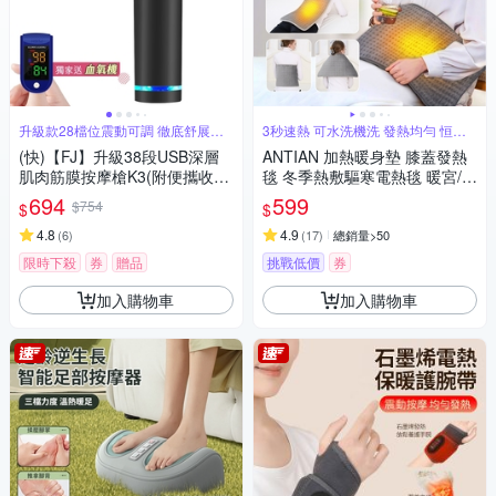
升級款28檔位震動可調 徹底舒展肌
3秒速熱 可水洗機洗 發熱均勻 恒溫
肉
線
(快)【FJ】升級38段USB深層
ANTIAN 加熱暖身墊 膝蓋發熱
肌肉筋膜按摩槍K3(附便攜收納
毯 冬季熱敷驅寒電熱毯 暖宮/暖
硬包)
腿/暖背/暖手 60*30cm
694
599
$754
$
$
4.8
4.9
(
6
)
(
17
)
總銷量>50
限時下殺
券
贈品
挑戰低價
券
加入購物車
加入購物車