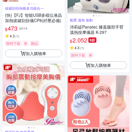
拔罐刮痧熱敷多功能合一
(快)【FJ】智能USB多檔位液晶
加熱拔罐刮痧儀CP8(紓壓必備)
氣壓 溫熱 振動
473
沛莉緹Panatec 膝蓋腿部手臂
$514
$
溫熱按摩儀器 K-297
4.3
(
1
)
2,052
9折
$
限時下殺
券
贈品
4.3
(
1
)
加入購物車
限時下殺
券
加入購物車
輕巧貼身 無負重感