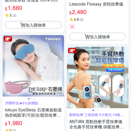
Lisscode Fioeasy 肩頸按摩儀
1,680
$
2,480
$
5
(
2
)
4.8
(
2
)
加入購物車
券
加入購物車
消費即送★6%超贈點
tokuyo EyeSleep 石墨烯振動溫
熱舒眠眼罩(可拆洗/眼部按摩)
動態按摩 三檔熱敷 9大模式 19種力
度
TS-077
1,980
ANTIAN 震動熱敷手臂按摩儀
$
全包裹手臂按摩機 保暖按摩放
5
(
5
)