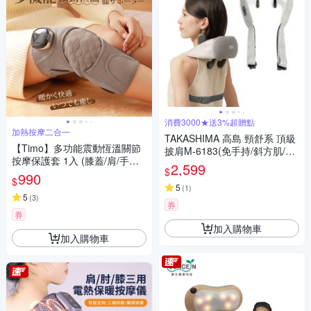
消費3000★送3%超贈點
加熱按摩二合一
TAKASHIMA 高島 頸舒系 頂級
【Timo】多功能震動恆溫關節
披肩M-6183(免手持/斜方肌/揉
按摩保護套 1入 (膝蓋/肩/手肘
捏/溫熱/肩頸按摩器)-快
2,599
$
通用)
990
$
5
(
1
)
5
(
3
)
券
券
加入購物車
加入購物車