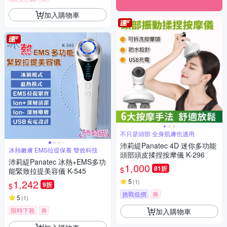
加入購物車
不只是頭部 全身肌膚也適用
沛莉緹Panatec 4D 迷你多功能
冰熱嫩膚 EMS拉提保養 雙效科技
頭部頭皮揉捏按摩儀 K-296
沛莉緹Panatec 冰熱+EMS多功
1,000
81折
$
能緊致拉提美容儀 K-545
1,242
5
(
1
)
9折
$
挑戰低價
券
5
(
1
)
限時下殺
券
加入購物車