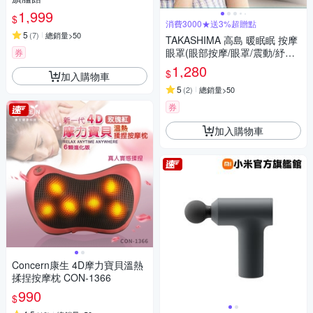
1,999
$
消費3000★送3%超贈點
5
(
7
)
總銷量>50
TAKASHIMA 高島 暖眠眠 按摩
眼罩(眼部按摩/眼罩/震動/紓壓/
券
熱敷/禮物/M-203)
1,280
$
加入購物車
5
(
2
)
總銷量>50
券
加入購物車
Concern康生 4D摩力寶貝溫熱
揉捏按摩枕 CON-1366
990
$