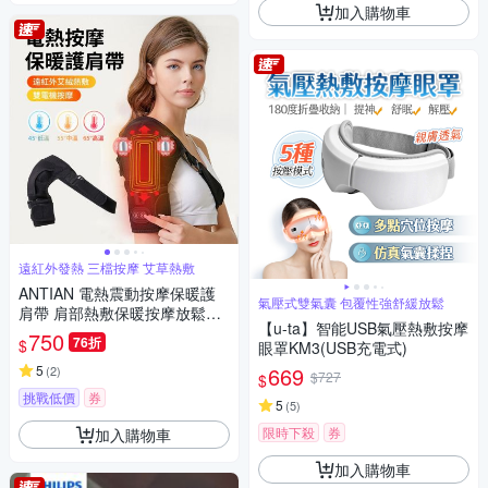
加入購物車
遠紅外發熱 三檔按摩 艾草熱敷
ANTIAN 電熱震動按摩保暖護
氣壓式雙氣囊 包覆性強舒緩放鬆
肩帶 肩部熱敷保暖按摩放鬆器
【u-ta】智能USB氣壓熱敷按摩
手臂按摩機 肩膀運動護具
750
76折
$
眼罩KM3(USB充電式)
5
669
(
2
)
$727
$
挑戰低價
券
5
(
5
)
限時下殺
券
加入購物車
加入購物車