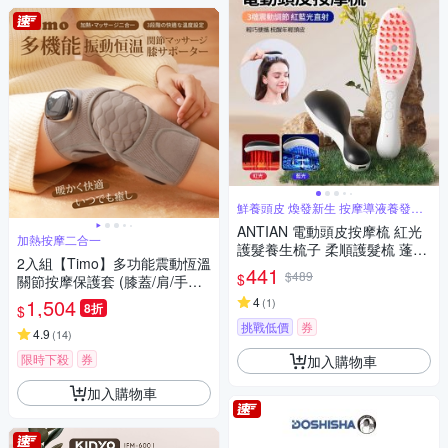
鮮養頭皮 煥發新生 按摩導液養發三
合一
ANTIAN 電動頭皮按摩梳 紅光
加熱按摩二合一
護髮養生梳子 柔順護髮梳 蓬鬆
2入組【Timo】多功能震動恆溫
按摩頭皮護理梳
441
$489
$
關節按摩保護套 (膝蓋/肩/手肘
通用)
1,504
4
(
1
)
8折
$
挑戰低價
券
4.9
(
14
)
限時下殺
券
加入購物車
加入購物車