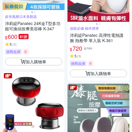
超夯風靡日本美顏器
沛莉緹Panatec 24K金T型多功
能可換頭按摩美容棒 K-347
放鬆必備 操作簡單
600
沛莉緹Panatec 高彈性電熱護
81折
$
腕 熱敷帶 單入裝 K-361
5
(
1
)
720
$799
$
挑戰低價
券
5
(
1
)
加入購物車
挑戰低價
券
加入購物車