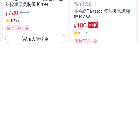
熱按摩器美胸儀 K-194
簡約禮盒款
720
沛莉緹Panatec 電熱暖宮護腰
$799
$
帶 K-288
4.7
(
1
)
400
81折
$
限時下殺
券
4.3
(
1
)
加入購物車
限時下殺
券
加入購物車
補貨中
7/1-7/31送5%超贈點
PHILIPS PPM3523DB/90 頸部
按摩器