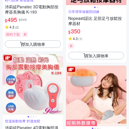
沛莉緹Panatec 3D電動胸部按
摩器美胸儀 K-193
日常簡單做腿部訓練
495
Nopeasti諾比 足部足弓放鬆按
$549
$
摩器材
4.3
(
2
)
350
$
限時下殺
券
4.3
(
1
)
加入購物車
券
加入購物車
恆溫振動按摩 舒適放鬆
沛莉緹Panatec 4D電動胸部溫