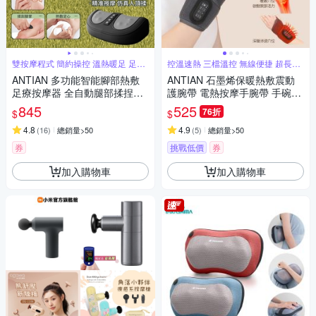
雙按摩程式 簡約操控 溫熱暖足 足底
控溫速熱 三檔溫控 無線便捷 超長續
滾刮
航
ANTIAN 多功能智能腳部熱敷
ANTIAN 石墨烯保暖熱敷震動
足療按摩器 全自動腿部揉捏按
護腕帶 電熱按摩手腕帶 手碗按
摩機 腳底經絡疏通儀（交換禮
摩儀 手腕保暖神器
845
525
76折
$
$
物）
4.8
4.9
(
16
)
總銷量>50
(
5
)
總銷量>50
券
挑戰低價
券
加入購物車
加入購物車