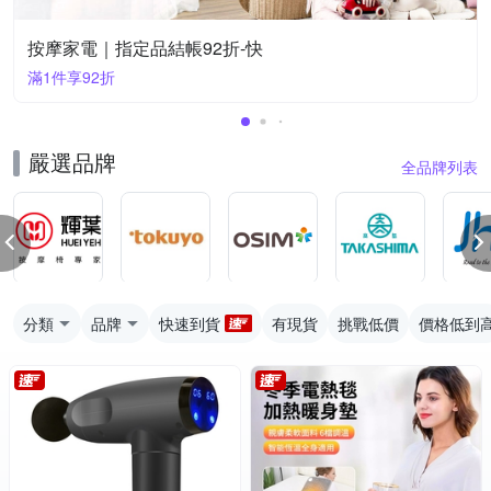
按摩家電｜指定品結帳92折-快
滿1件享92折
嚴選品牌
全品牌列表
分類
品牌
快速到貨
有現貨
挑戰低價
價格低到