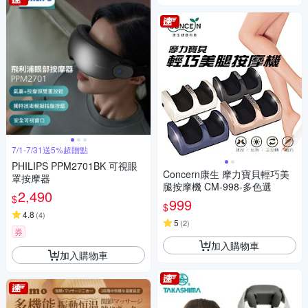
7/1-7/31送5%超贈點
PHILIPS PPM2701BK 可視眼
Concern康生 摩力寶貝輕巧美
罩按摩器
腿按摩機 CM-998-多色選
2,490
$
999
$
4.8
(
4
)
5
(
2
)
券
加入購物車
加入購物車