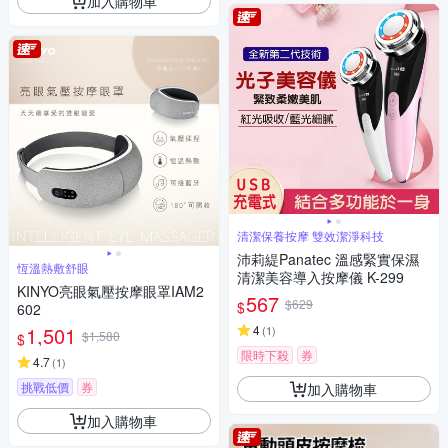
加入購物車
清潔保養按摩 雙效潔淨科技
沛莉緹Panatec 溫感緊實保濕
恆溫熱敷舒眼
清潔美容導入按摩儀 K-299
KINYO亮眼氣壓按摩眼罩IAM2
567
$629
$
602
1,501
4
(
1
)
$1,580
$
限時下殺
券
4.7
(
1
)
挑戰低價
券
加入購物車
加入購物車