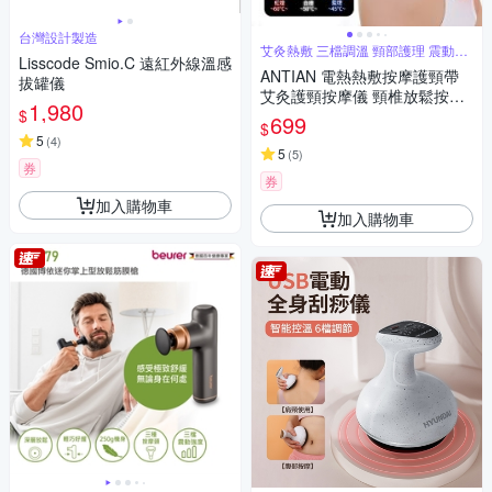
台灣設計製造
艾灸熱敷 三檔調溫 頸部護理 震動按
Lisscode Smio.C 遠紅外線溫感
摩
ANTIAN 電熱熱敷按摩護頸帶
拔罐儀
艾灸護頸按摩儀 頸椎放鬆按摩
1,980
$
器 護脖保暖神器
699
$
5
(
4
)
5
(
5
)
券
券
加入購物車
加入購物車