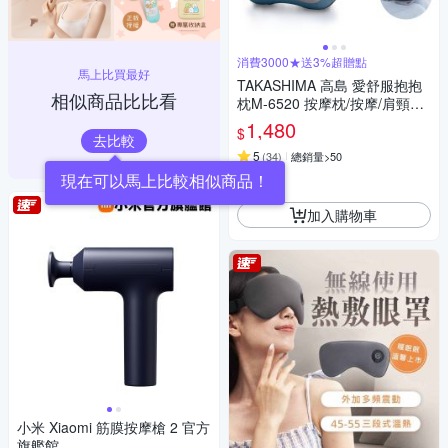
消費3000★送3%超贈點
馬上比買最好
TAKASHIMA 高島 愛舒服抱抱
相似商品比比看
枕M-6520 按摩枕/按摩/肩頸按
摩/溫熱揉捏
1,480
$
去比較
5
(
34
)
總銷量>50
券
加入購物車
小米 Xiaomi 筋膜按摩槍 2 官方
旗艦館