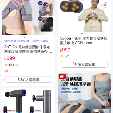
Concern 康生 摩力寶貝溫熱揉
溫控熱敷 震動按摩 三擋模式 鬆緊可
捏按摩枕 CON-1288
調
ANTIAN 電熱膝蓋關節保暖老
990
$
寒腿護膝按摩儀 關節熱敷帶 膝
蓋護帶 肩膀發熱按摩器 護肘帶
5
(
7
)
699
$
（交換禮物）
加入購物車
4.5
(
12
)
券
加入購物車