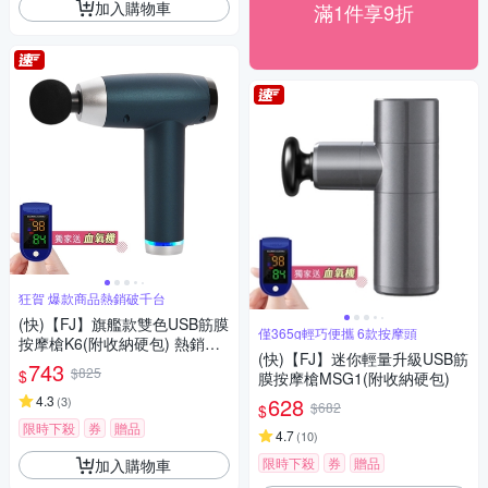
加入購物車
滿1件享9折
狂賀 爆款商品熱銷破千台
(快)【FJ】旗艦款雙色USB筋膜
僅365g輕巧便攜 6款按摩頭
按摩槍K6(附收納硬包) 熱銷推
(快)【FJ】迷你輕量升級USB筋
薦
743
$825
$
膜按摩槍MSG1(附收納硬包)
4.3
628
(
3
)
$682
$
限時下殺
券
贈品
4.7
(
10
)
限時下殺
券
贈品
加入購物車