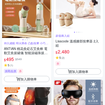
超值兩入組
Lisscode 溫感膝部按摩器 2入
持久續航 明火懸灸 凸點按摩 小巧手
組
持
ANTIAN 桃花灸砭石艾灸棒 電
2,480
$
動艾灸拔罐儀 智能滾磁珠拔罐
按摩儀 吸罐艾灸器
495
5
(
2
)
$549
$
券
5
(
1
)
挑戰低價
券
加入購物車
加入購物車