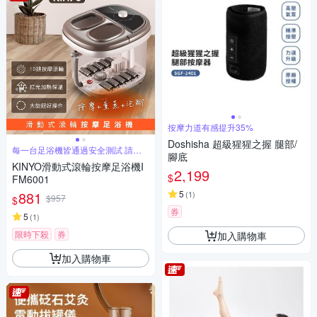
按摩力道有感提升35%
Doshisha 超級猩猩之握 腿部/
每一台足浴機皆通過安全測試 請安
腳底
心使用
KINYO滑動式滾輪按摩足浴機I
2,199
$
FM6001
881
5
(
1
)
$957
$
券
5
(
1
)
限時下殺
券
加入購物車
加入購物車