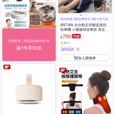
揉捏熱敷 3檔按摩模式 3檔力度可調
ANTIAN 全自動足部腳底揉捏
按摩機 小腿腿部按摩器 美足美
腿足療機 腳底放鬆神器
750
76折
$
按摩家電｜指定品結帳92折-快
5
(
1
)
滿1件享92折
挑戰低價
券
加入購物車