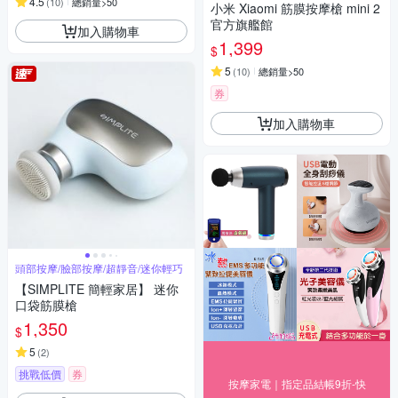
4.5
(
10
)
總銷量>50
小米 Xiaomi 筋膜按摩槍 mini 2
官方旗艦館
加入購物車
1,399
$
5
(
10
)
總銷量>50
券
加入購物車
頭部按摩/臉部按摩/超靜音/迷你輕巧
【SIMPLITE 簡輕家居】 迷你
口袋筋膜槍
1,350
$
5
(
2
)
挑戰低價
券
按摩家電｜指定品結帳9折-快