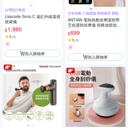
台灣設計製造
艾灸熱敷 三檔調溫 頸部護理 震動按
Lisscode Smio.C 遠紅外線溫感
摩
ANTIAN 電熱熱敷按摩護頸帶
拔罐儀
艾灸護頸按摩儀 頸椎放鬆按摩
1,980
$
器 護脖保暖神器
699
$
5
(
4
)
5
(
5
)
券
券
加入購物車
加入購物車