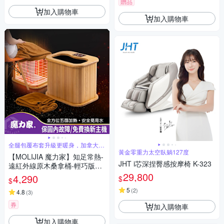
贈品
加入購物車
加入購物車
全腿包覆布套升級更暖身，加拿大鐵
杉木
黃金零重力太空臥躺127度
【MOLIJIA 魔力家】知足常熱-
JHT i芯深捏臀感按摩椅 K-323
遠紅外線原木桑拿桶-輕巧版小
型-單口款(泡腳機/泡腳桶/足浴
29,800
4,290
$
$
機/蒸腳機/烘腳機/暖腳機)
5
(
2
)
4.8
(
3
)
券
加入購物車
加入購物車