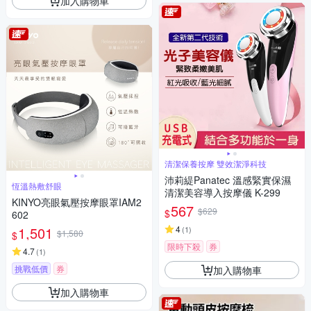
加入購物車
清潔保養按摩 雙效潔淨科技
沛莉緹Panatec 溫感緊實保濕
恆溫熱敷舒眼
清潔美容導入按摩儀 K-299
KINYO亮眼氣壓按摩眼罩IAM2
567
$629
$
602
1,501
4
(
1
)
$1,580
$
限時下殺
券
4.7
(
1
)
挑戰低價
券
加入購物車
加入購物車