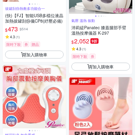
拔罐刮痧熱敷多功能合一
(快)【FJ】智能USB多檔位液晶
加熱拔罐刮痧儀CP8(紓壓必備)
氣壓 溫熱 振動
473
沛莉緹Panatec 膝蓋腿部手臂
$514
$
溫熱按摩儀器 K-297
4.3
(
1
)
2,052
9折
$
限時下殺
券
贈品
4.3
(
1
)
加入購物車
限時下殺
券
加入購物車
輕巧貼身 無負重感