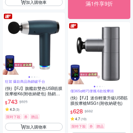
加入購物車
滿1件享9折
狂賀 爆款商品熱銷破千台
(快)【FJ】旗艦款雙色USB筋膜
僅365g輕巧便攜 6款按摩頭
按摩槍K6(附收納硬包) 熱銷推
(快)【FJ】迷你輕量升級USB筋
薦
743
$825
$
膜按摩槍MSG1(附收納硬包)
4.3
628
(
3
)
$682
$
限時下殺
券
贈品
4.7
(
10
)
限時下殺
券
贈品
加入購物車