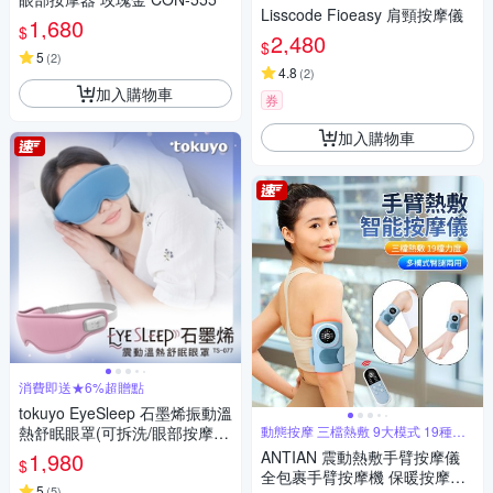
Lisscode Fioeasy 肩頸按摩儀
1,680
$
2,480
$
5
(
2
)
4.8
(
2
)
加入購物車
券
加入購物車
消費即送★6%超贈點
tokuyo EyeSleep 石墨烯振動溫
熱舒眠眼罩(可拆洗/眼部按摩)
動態按摩 三檔熱敷 9大模式 19種力
度
TS-077
1,980
ANTIAN 震動熱敷手臂按摩儀
$
全包裹手臂按摩機 保暖按摩放
5
(
5
)