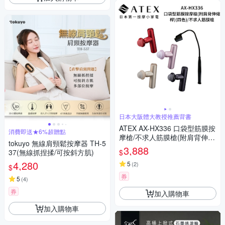
日本大阪體大教授推薦背書
ATEX AX-HX336 口袋型筋膜按
消費即送★6%超贈點
摩槍/不求人筋膜槍(附肩背伸縮
tokuyo 無線肩頸鬆按摩器 TH-5
桿) -四色
3,888
$
37(無線抓捏揉/可按斜方肌)
4,280
5
(
2
)
$
券
5
(
4
)
券
加入購物車
加入購物車