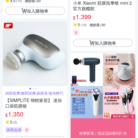
4.5
(
10
)
總銷量>50
小米 Xiaomi 筋膜按摩槍 mini 2
官方旗艦館
加入購物車
1,399
$
5
(
10
)
總銷量>50
券
加入購物車
頭部按摩/臉部按摩/超靜音/迷你輕巧
【SIMPLITE 簡輕家居】 迷你
口袋筋膜槍
1,350
$
5
(
2
)
挑戰低價
券
按摩家電｜指定品結帳9折-快