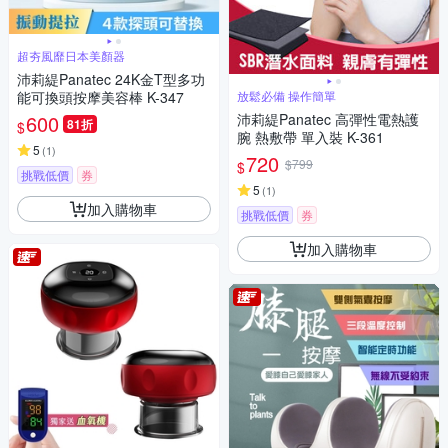
超夯風靡日本美顏器
沛莉緹Panatec 24K金T型多功
能可換頭按摩美容棒 K-347
放鬆必備 操作簡單
600
沛莉緹Panatec 高彈性電熱護
81折
$
腕 熱敷帶 單入裝 K-361
5
(
1
)
720
$799
$
挑戰低價
券
5
(
1
)
加入購物車
挑戰低價
券
加入購物車