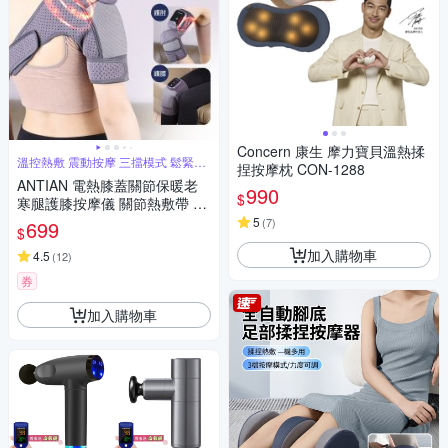
Concern 康生 摩力寶貝溫熱揉
溫控熱敷 震動按摩 三擋模式 鬆緊可
捏按摩枕 CON-1288
調
ANTIAN 電熱膝蓋關節保暖老
990
$
寒腿護膝按摩儀 關節熱敷帶 膝
蓋護帶 肩膀發熱按摩器 護肘帶
5
(
7
)
699
$
（交換禮物）
加入購物車
4.5
(
12
)
券
加入購物車