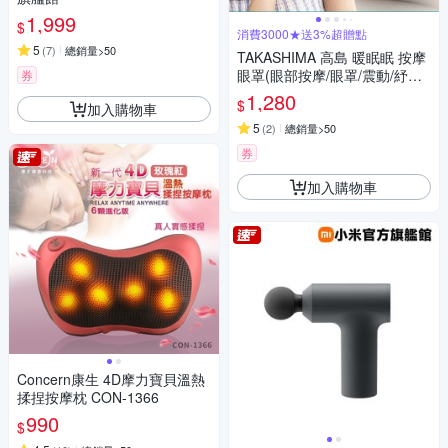
1,999
$
消費3000★送3%超贈點
5
(
7
)
總銷量>50
TAKASHIMA 高島 暖眠眠 按摩
眼罩(眼部按摩/眼罩/震動/紓壓/
券
熱敷/禮物/M-203)
1,280
$
加入購物車
5
(
2
)
總銷量>50
券
加入購物車
Concern康生 4D摩力寶貝溫熱
揉捏按摩枕 CON-1366
990
$