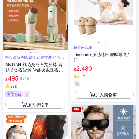
超值兩入組
Lisscode 溫感膝部按摩器 2入
持久續航 明火懸灸 凸點按摩 小巧手
組
持
ANTIAN 桃花灸砭石艾灸棒 電
2,480
$
動艾灸拔罐儀 智能滾磁珠拔罐
按摩儀 吸罐艾灸器
495
5
(
2
)
$549
$
券
5
(
1
)
挑戰低價
券
加入購物車
加入購物車