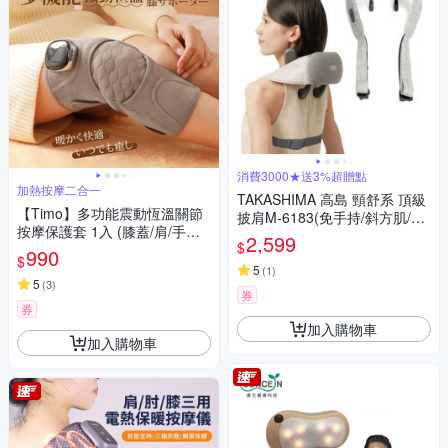
消費3000★送3%超贈點
加熱按摩二合一
TAKASHIMA 高島 頸舒系 頂級
【Timo】多功能震動恆溫關節
披肩M-6183(免手持/斜方肌/揉
按摩保護套 1入 (膝蓋/肩/手肘
捏/溫熱/肩頸按摩器)-快
2,599
$
通用)
990
$
5
(
1
)
5
(
3
)
券
券
加入購物車
加入購物車