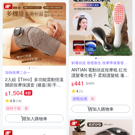
鮮養頭皮 煥發新生 按摩導液養發三
合一
ANTIAN 電動頭皮按摩梳 紅光
加熱按摩二合一
護髮養生梳子 柔順護髮梳 蓬鬆
2入組【Timo】多功能震動恆溫
按摩頭皮護理梳
441
$489
$
關節按摩保護套 (膝蓋/肩/手肘
通用)
1,504
4
(
1
)
8折
$
挑戰低價
券
4.9
(
14
)
限時下殺
券
加入購物車
加入購物車