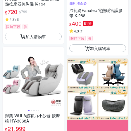
熱按摩器美胸儀 K-194
簡約禮盒款
720
沛莉緹Panatec 電熱暖宮護腰
$799
$
帶 K-288
4.7
(
1
)
400
81折
$
限時下殺
券
4.3
(
1
)
加入購物車
限時下殺
券
加入購物車
輝葉 WULA超有力小沙發 按摩
椅 HY-3068A
21,999
$