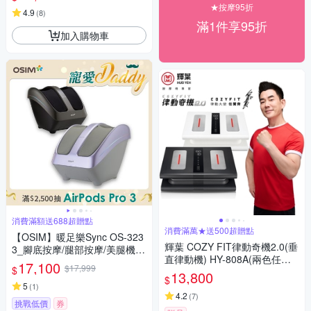
★按摩95折
4.9
(
8
)
滿1件享95折
加入購物車
消費滿額送688超贈點
消費滿萬★送500超贈點
【OSIM】暖足樂Sync OS-323
輝葉 COZY FIT律動奇機2.0(垂
3_腳底按摩/腿部按摩/美腿機/
直律動機) HY-808A(兩色任選)
小腿按摩
17,100
$17,999
$
重力黑/引力白
13,800
$
5
(
1
)
4.2
(
7
)
挑戰低價
券