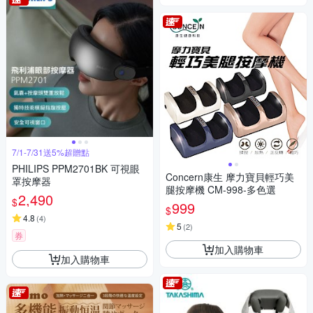
7/1-7/31送5%超贈點
PHILIPS PPM2701BK 可視眼
Concern康生 摩力寶貝輕巧美
罩按摩器
腿按摩機 CM-998-多色選
2,490
$
999
$
4.8
(
4
)
5
(
2
)
券
加入購物車
加入購物車