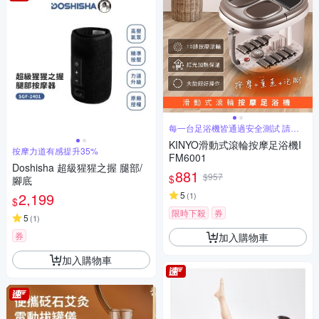
每一台足浴機皆通過安全測試 請安
心使用
KINYO滑動式滾輪按摩足浴機I
按摩力道有感提升35%
FM6001
Doshisha 超級猩猩之握 腿部/
881
$957
$
腳底
2,199
5
(
1
)
$
限時下殺
券
5
(
1
)
券
加入購物車
加入購物車