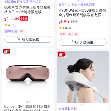
德國博依 百年品牌 三年保固
負壓引力 智能控溫 9檔調節
德國博依 迷你掌上型放鬆筋膜
HYUNDAI 家用USB電動刮痧儀
槍 MG 79(大地棕限定版)
全身經絡疏通刮痧器 熱敷揉腹
1,746
86折
$
儀 頸椎肌肉淋巴排毒按摩放鬆
585
$649
$
儀（非醫療器材）
4.8
(
3
)
4.3
(
6
)
挑戰低價
券
限時下殺
券
加入購物車
加入購物車
Concern康生 睛舒壓 時尚氣壓
送專屬收納包
眼部按摩器 玫瑰金 CON-555