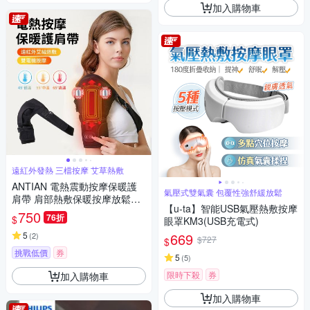
加入購物車
遠紅外發熱 三檔按摩 艾草熱敷
ANTIAN 電熱震動按摩保暖護
氣壓式雙氣囊 包覆性強舒緩放鬆
肩帶 肩部熱敷保暖按摩放鬆器
【u-ta】智能USB氣壓熱敷按摩
手臂按摩機 肩膀運動護具
750
76折
$
眼罩KM3(USB充電式)
5
669
(
2
)
$727
$
挑戰低價
券
5
(
5
)
限時下殺
券
加入購物車
加入購物車