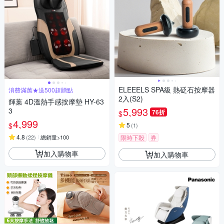
ELEEELS SPA級 熱砭石按摩器
消費滿萬★送500超贈點
2入(S2)
輝葉 4D溫熱手感按摩墊 HY-63
5,993
3
76折
$
4,999
$
5
(
1
)
4.8
(
22
)
總銷量>100
限時下殺
券
加入購物車
加入購物車