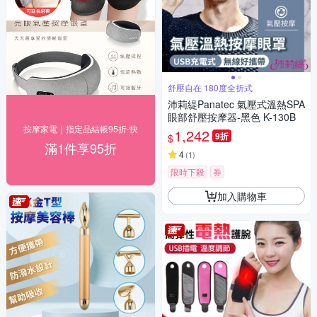
舒壓自在 180度全折式
沛莉緹Panatec 氣壓式溫熱SPA
眼部舒壓按摩器-黑色 K-130B
按摩家電｜指定品結帳95折-快
1,242
9折
$
滿1件享95折
4
(
1
)
限時下殺
券
加入購物車