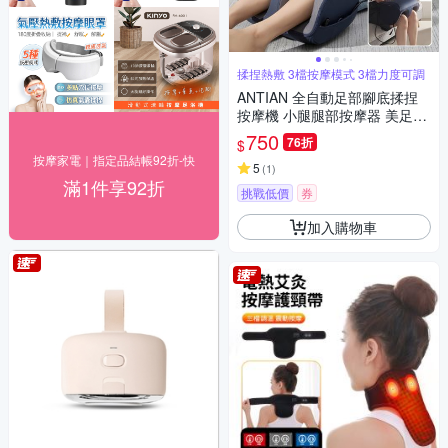
揉捏熱敷 3檔按摩模式 3檔力度可調
ANTIAN 全自動足部腳底揉捏
按摩機 小腿腿部按摩器 美足美
腿足療機 腳底放鬆神器
750
76折
$
按摩家電｜指定品結帳92折-快
5
(
1
)
滿1件享92折
挑戰低價
券
加入購物車