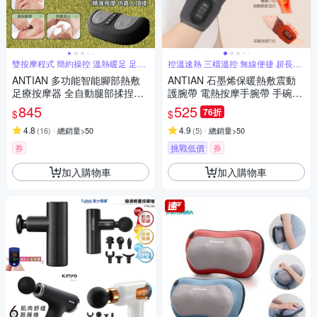
雙按摩程式 簡約操控 溫熱暖足 足底
控溫速熱 三檔溫控 無線便捷 超長續
滾刮
航
ANTIAN 多功能智能腳部熱敷
ANTIAN 石墨烯保暖熱敷震動
足療按摩器 全自動腿部揉捏按
護腕帶 電熱按摩手腕帶 手碗按
摩機 腳底經絡疏通儀（交換禮
摩儀 手腕保暖神器
845
525
76折
$
$
物）
4.8
4.9
(
16
)
總銷量>50
(
5
)
總銷量>50
券
挑戰低價
券
加入購物車
加入購物車