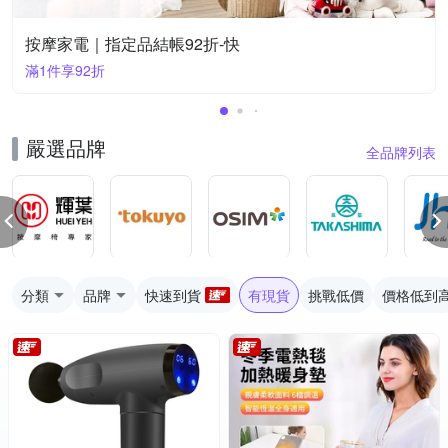
按摩家電｜指定品結帳92折-快
滿1件享92折
嚴選品牌
全品牌列表
分類
品牌
快速到貨
有現貨
挑戰低價
價格低到