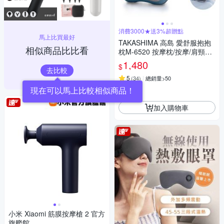
消費3000★送3%超贈點
馬上比買最好
TAKASHIMA 高島 愛舒服抱抱
相似商品比比看
枕M-6520 按摩枕/按摩/肩頸按
摩/溫熱揉捏
1,480
$
去比較
5
(
34
)
總銷量>50
券
加入購物車
小米 Xiaomi 筋膜按摩槍 2 官方
旗艦館