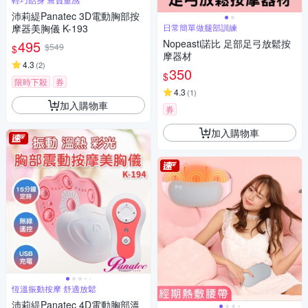
沛莉緹Panatec 3D電動胸部按
摩器美胸儀 K-193
日常簡單做腿部訓練
495
Nopeasti諾比 足部足弓放鬆按
$549
$
摩器材
4.3
(
2
)
350
$
限時下殺
券
4.3
(
1
)
加入購物車
券
加入購物車
恆溫振動按摩 舒適放鬆
沛莉緹Panatec 4D電動胸部溫