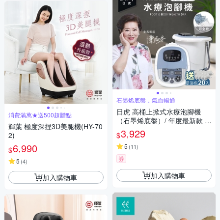
石墨烯底盤，氣血暢通
日虎 高桶上掀式水療泡腳機
消費滿萬★送500超贈點
（石墨烯底盤）/ 年度最新款 送
輝葉 極度深捏3D美腿機(HY-70
足浴包20入
3,929
$
2)
6,990
5
(
11
)
$
券
5
(
4
)
加入購物車
加入購物車