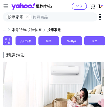
Yahoo購物中心
登入
按摩家電
家電/冷氣/視聽/按摩
按摩家電
全部
其它品牌
輝葉
tokuyo
康生
分類
精選活動