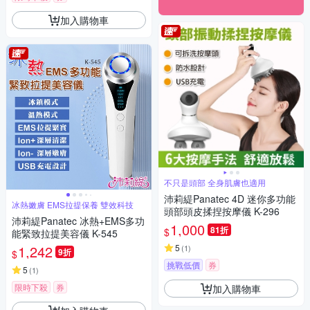
加入購物車
不只是頭部 全身肌膚也適用
沛莉緹Panatec 4D 迷你多功能
冰熱嫩膚 EMS拉提保養 雙效科技
頭部頭皮揉捏按摩儀 K-296
沛莉緹Panatec 冰熱+EMS多功
1,000
81折
$
能緊致拉提美容儀 K-545
1,242
5
(
1
)
9折
$
挑戰低價
券
5
(
1
)
限時下殺
券
加入購物車