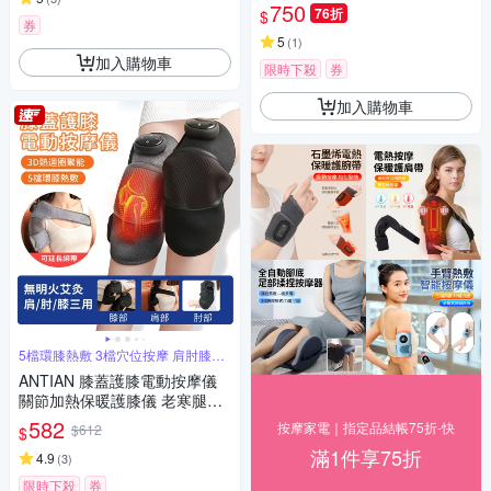
鬆器 三檔熱敷暖手器（交換禮
750
76折
$
物）
券
5
(
1
)
加入購物車
限時下殺
券
加入購物車
5檔環膝熱敷 3檔穴位按摩 肩肘膝多
用途
ANTIAN 膝蓋護膝電動按摩儀
關節加熱保暖護膝儀 老寒腿保
暖發熱器 肩肘膝蓋三用 長輩送
582
按摩家電｜指定品結帳75折-快
$612
$
禮 單只
滿1件享75折
4.9
(
3
)
限時下殺
券