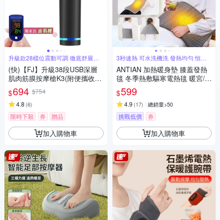
升級款28檔位震動可調 徹底舒展肌
3秒速熱 可水洗機洗 發熱均勻 恒溫
肉
線
(快)【FJ】升級38段USB深層
ANTIAN 加熱暖身墊 膝蓋發熱
肌肉筋膜按摩槍K3(附便攜收納
毯 冬季熱敷驅寒電熱毯 暖宮/暖
硬包)
腿/暖背/暖手 60*30cm
694
599
$754
$
$
4.8
4.9
(
6
)
(
17
)
總銷量>50
限時下殺
券
贈品
挑戰低價
券
加入購物車
加入購物車