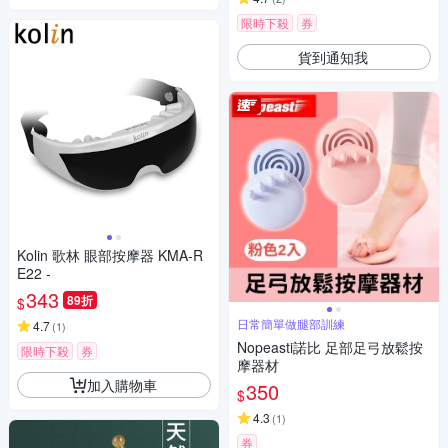
限時下殺
券
貨到通知我
Kolin 歌林 眼部按摩器 KMA-R
E22 -
343
89折
$
日常簡單做腿部訓練
4.7
(
1
)
Nopeasti諾比 足部足弓放鬆按
限時下殺
券
摩器材
加入購物車
350
$
4.3
(
1
)
券