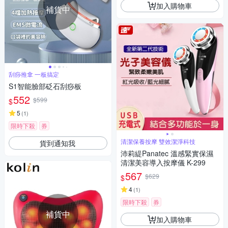
加入購物車
補貨中
刮痧推拿 一板搞定
S1智能臉部砭石刮痧板
552
$599
$
5
(
1
)
限時下殺
券
清潔保養按摩 雙效潔淨科技
貨到通知我
沛莉緹Panatec 溫感緊實保濕
清潔美容導入按摩儀 K-299
567
$629
$
4
(
1
)
限時下殺
券
補貨中
加入購物車