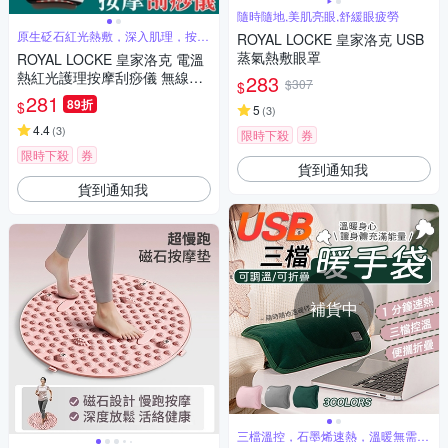
隨時隨地,美肌亮眼,舒緩眼疲勞
原生砭石紅光熱敷，深入肌理，按摩
ROYAL LOCKE 皇家洛克 USB
舒緩
蒸氣熱敷眼罩
ROYAL LOCKE 皇家洛克 電溫
熱紅光護理按摩刮痧儀 無線手
283
$307
$
持刮痧器 刮痧按摩器 砭石按摩
281
89折
$
5
(
3
)
儀 紅光熱敷按摩 USB充電
4.4
(
3
)
限時下殺
券
限時下殺
券
貨到通知我
貨到通知我
補貨中
三檔溫控，石墨烯速熱，溫暖無需等
待