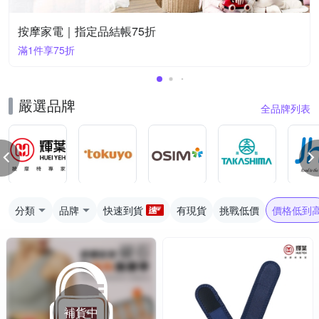
按摩家電｜指定品結帳75折
滿1件享75折
嚴選品牌
全品牌列表
分類
品牌
快速到貨
有現貨
挑戰低價
價格低到
補貨中