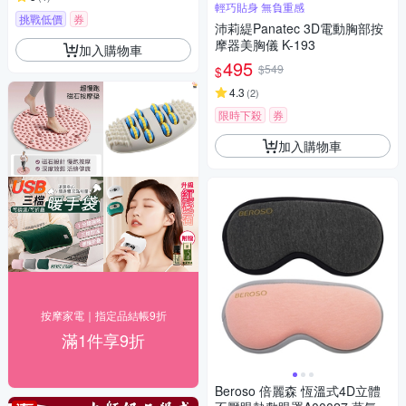
輕巧貼身 無負重感
挑戰低價
券
沛莉緹Panatec 3D電動胸部按
摩器美胸儀 K-193
加入購物車
495
$549
$
4.3
(
2
)
限時下殺
券
加入購物車
按摩家電｜指定品結帳9折
滿1件享9折
Beroso 倍麗森 恆溫式4D立體