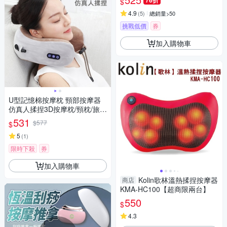
76折
$
4.9
(
5
)
總銷量>50
挑戰低價
券
加入購物車
U型記憶棉按摩枕 頸部按摩器
仿真人揉捏3D按摩枕/頸枕/旅行
枕 USB充電
531
$577
$
5
(
1
)
限時下殺
券
加入購物車
Kolin歌林溫熱揉捏按摩器
商店
KMA-HC100【超商限兩台】
550
$
4.3