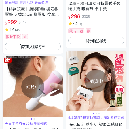
磁石設計 健康活絡 居家必備
USB三檔可調溫可折疊暖手袋
暖手寶 暖宮袋 暖手寶
【時尚玩家】超慢跑墊 磁石指
壓墊 大號55cm(指壓板 按摩腳
296
$328
$
踏墊 足底按摩)
292
$317
$
4.9
(
4
)
4.6
(
33
)
限時下殺
券
限時下殺
券
貨到通知我
加入購物車
補貨中
補貨中
9檔溫度9檔震動可調，滿足多種需求
★日本超夯★50種按摩模式
Reddot紅點生活 智能溫感紅砭