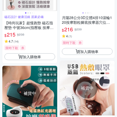
磁石設計 健康活絡 居家必備
月陽28公分3D立體4排10滾輪1
20按摩顆粒腳底按摩器穴位滾
【時尚玩家】超慢跑墊 磁石指
輪按摩器(FM2813)
壓墊 中號36cm(指壓板 按摩腳
216
$239
$
踏墊 足底按摩)
215
$238
$
4
(
1
)
4.7
(
14
)
限時下殺
券
限時下殺
券
加入購物車
加入購物車
補貨中
補貨中