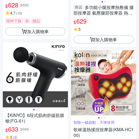
628
$682
$
多功能小腿按摩熱敷儀 腿
商店
部按摩器 氣壓腿部按摩器 熱敷
4.7
(
10
)
美腿按摩器 小腿按摩器 單入
629
限時下殺
券
贈品
$
5
加入購物車
加入購物車
【KINYO】6段式肌肉舒緩筋膜
槍(FG-61)
智能一鍵啟動，方便使用
633
$688
歌林溫熱揉捏按摩器(KMA-HC1
$
00)
5
(
3
)