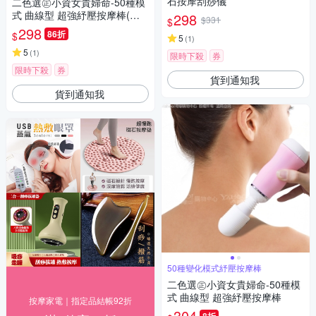
石按摩刮痧儀
二色選㊣小資女貴婦命-50種模
式 曲線型 超強紓壓按摩棒(快
298
$331
$
速到貨)
298
86折
$
5
(
1
)
5
(
1
)
限時下殺
券
限時下殺
券
貨到通知我
貨到通知我
50種變化模式紓壓按摩棒
二色選㊣小資女貴婦命-50種模
式 曲線型 超強紓壓按摩棒
按摩家電｜指定品結帳92折
304