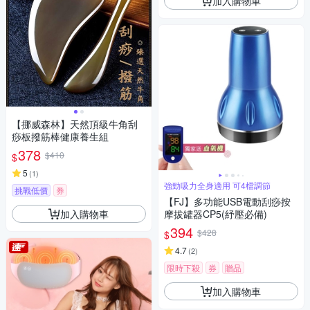
加入購物車
【挪威森林】天然頂級牛角刮
痧板撥筋棒健康養生組
378
$410
$
5
(
1
)
強勁吸力全身適用 可4檔調節
挑戰低價
券
【FJ】多功能USB電動刮痧按
加入購物車
摩拔罐器CP5(紓壓必備)
394
$428
$
4.7
(
2
)
限時下殺
券
贈品
加入購物車