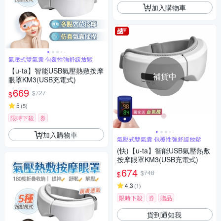
加入購物車
氣壓式雙氣囊 包覆性強舒緩放鬆
【u-ta】智能USB氣壓熱敷按摩
補貨中
眼罩KM3(USB充電式)
669
$727
$
5
(
5
)
限時下殺
券
加入購物車
氣壓式雙氣囊 包覆性強舒緩放鬆
(快)【u-ta】智能USB氣壓熱敷
按摩眼罩KM3(USB充電式)
674
$748
$
4.3
(
1
)
限時下殺
券
贈品
貨到通知我