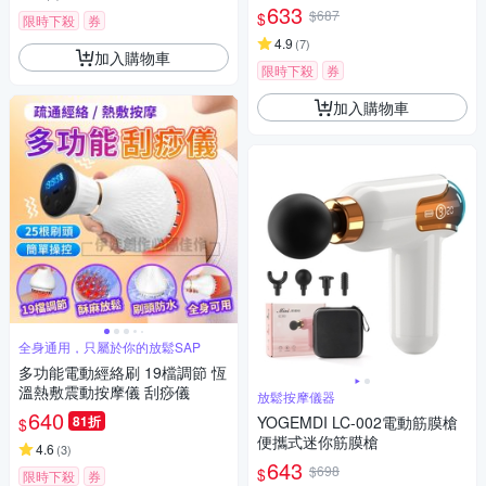
633
$687
$
限時下殺
券
4.9
(
7
)
加入購物車
限時下殺
券
加入購物車
全身通用，只屬於你的放鬆SAP
多功能電動經絡刷 19檔調節 恆
溫熱敷震動按摩儀 刮痧儀
放鬆按摩儀器
640
81折
YOGEMDI LC-002電動筋膜槍
$
便攜式迷你筋膜槍
4.6
(
3
)
643
$698
$
限時下殺
券