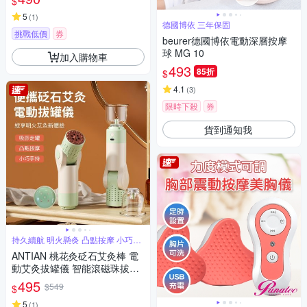
$
5
(
1
)
德國博依 三年保固
挑戰低價
券
beurer德國博依電動深層按摩
球 MG 10
加入購物車
493
85折
$
4.1
(
3
)
限時下殺
券
貨到通知我
持久續航 明火懸灸 凸點按摩 小巧手
持
ANTIAN 桃花灸砭石艾灸棒 電
動艾灸拔罐儀 智能滾磁珠拔罐
按摩儀 吸罐艾灸器
495
$549
$
5
(
1
)