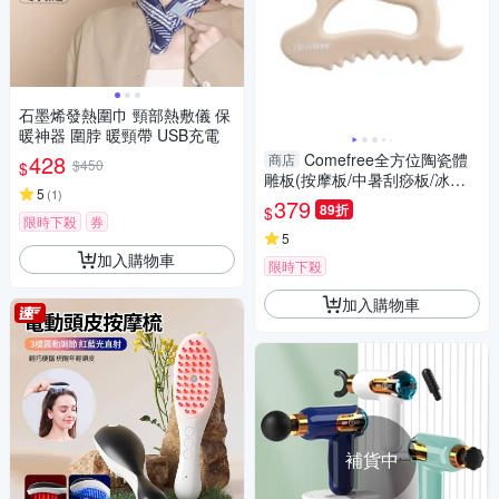
石墨烯發熱圍巾 頸部熱敷儀 保
暖神器 圍脖 暖頸帶 USB充電
428
Comefree全方位陶瓷體
商店
$450
$
雕板(按摩板/中暑刮痧板/冰鎮
5
(
1
)
熱敷/全身按摩/疏通經絡/放鬆肌
379
89折
$
肉/GetSport)
限時下殺
券
5
加入購物車
限時下殺
加入購物車
補貨中