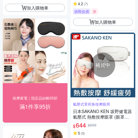
4.2
(
7
)
加入購物車
挑戰低價
券
加入購物車
補貨中
按摩家電｜指定品結帳95折
氣壓式零死角按摩眼周
滿1件享95折
日本SAKANO KEN 坂野健電器
氣壓式 熱敷按摩眼罩 (眼罩熱
敷/眼部按摩/睡眠眼罩/蒸氣眼
644
$699
$
罩)
5
(
5
)