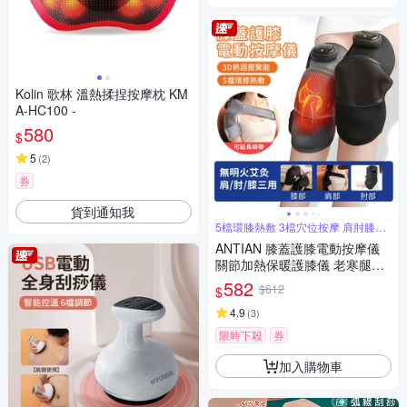
Kolin 歌林 溫熱揉捏按摩枕 KM
A-HC100 -
580
$
5
(
2
)
券
貨到通知我
5檔環膝熱敷 3檔穴位按摩 肩肘膝多
用途
ANTIAN 膝蓋護膝電動按摩儀
關節加熱保暖護膝儀 老寒腿保
暖發熱器 肩肘膝蓋三用 長輩送
582
$612
$
禮 單只
4.9
(
3
)
限時下殺
券
加入購物車