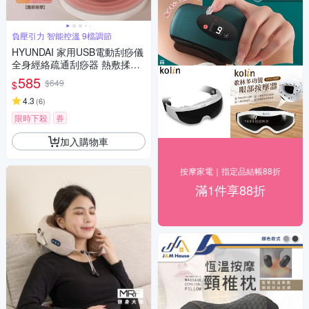
負壓引力 智能控溫 9檔調節
HYUNDAI 家用USB電動刮痧儀
全身經絡疏通刮痧器 熱敷揉腹
儀 頸椎肌肉淋巴排毒按摩放鬆
585
$649
$
儀（非醫療器材）
4.3
(
6
)
限時下殺
券
加入購物車
按摩家電｜指定品結帳88折
滿1件享88折