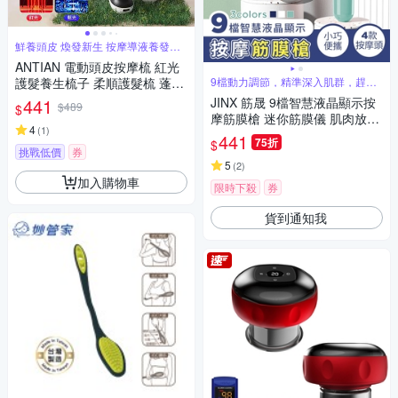
鮮養頭皮 煥發新生 按摩導液養發三
合一
ANTIAN 電動頭皮按摩梳 紅光
護髮養生梳子 柔順護髮梳 蓬鬆
9檔動力調節，精準深入肌群，趕走
身體疲勞
按摩頭皮護理梳
441
JINX 筋晟 9檔智慧液晶顯示按
$489
$
摩筋膜槍 迷你筋膜儀 肌肉放鬆
4
(
1
)
按摩器 舒緩按摩儀 運動放鬆
441
75折
$
挑戰低價
券
5
(
2
)
加入購物車
限時下殺
券
貨到通知我