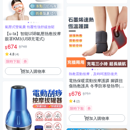
氣壓式雙氣囊 包覆性強舒緩放鬆
【u-ta】智能USB氣壓熱敷按摩
眼罩KM3(USB充電式)
674
$748
$
4.8
(
4
)
限時下殺
券
加入購物車
熱敷震動按摩，及時呵護防後患
電熱保暖震動按摩護踝 腳踝扭
傷熱敷護具 冬季防寒發熱帶(加
熱護踝 交換節禮物)
676
$751
$
4
(
2
)
限時下殺
券
加入購物車