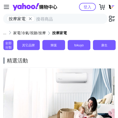
Yahoo購物中心
登入
按摩家電
家電/冷氣/視聽/按摩
按摩家電
全部
其它品牌
輝葉
tokuyo
康生
分類
精選活動