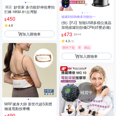
妙管家 多功能舒伸按摩拍
商店
打棒 HKM-81台灣製
拔罐刮痧熱敷多功能合一
450
$
(快)【FJ】智能USB多檔位液晶
4.8
加熱拔罐刮痧儀CP8(紓壓必備)
473
加入購物車
$514
$
4.3
(
1
)
限時下殺
券
贈品
加入購物車
補貨中
MRF健身大師 新世代超S美體
極速甩動按摩機
490