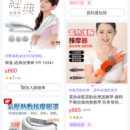
限時下殺
券
貨到通知我
消費滿萬★送500超贈點
輝葉 經典按摩棒 HY-10341
660
$
4.7
(
14
)
加入購物車
熱敷震動按摩，及時保護防後患
電熱保暖震動按摩護腕帶 腱鞘
手腕扭傷熱敷腕帶 防寒發熱帶
加熱護腕手套 交換節禮物
665
$699
$
4.9
(
5
)
挑戰低價
券