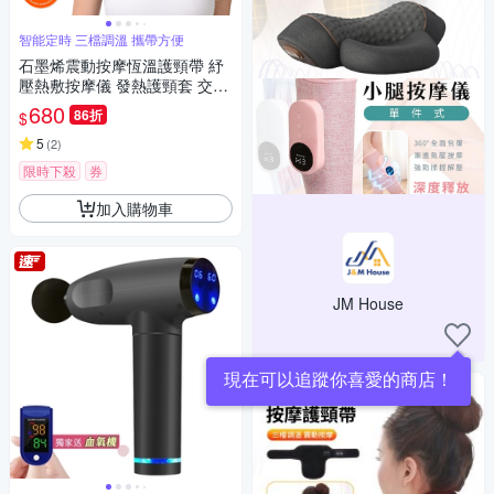
智能定時 三檔調溫 攜帶方便
石墨烯震動按摩恆溫護頸帶 紓
壓熱敷按摩儀 發熱護頸套 交換
節禮物
680
86折
$
5
(
2
)
限時下殺
券
加入購物車
JM House
現在可以追蹤你喜愛的商店！