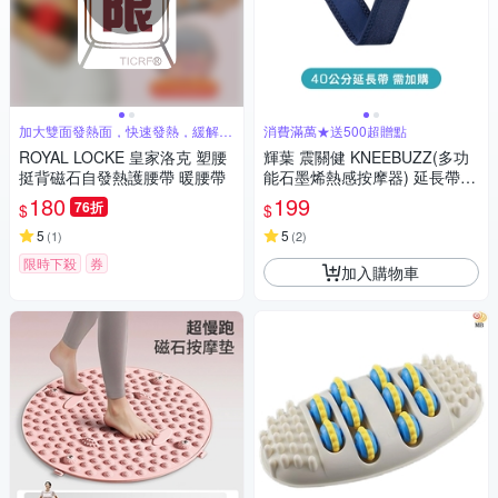
加大雙面發熱面，快速發熱，緩解腰
消費滿萬★送500超贈點
部疲勞
ROYAL LOCKE 皇家洛克 塑腰
輝葉 震關健 KNEEBUZZ(多功
挺背磁石自發熱護腰帶 暖腰帶
能石墨烯熱感按摩器) 延長帶-H
Y-762-BU-001
180
199
76折
$
$
5
5
(
1
)
(
2
)
限時下殺
券
加入購物車