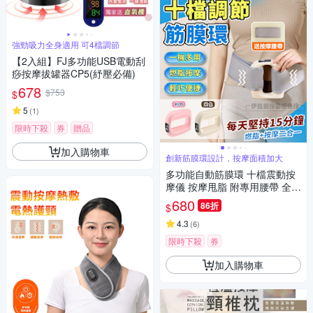
強勁吸力全身適用 可4檔調節
【2入組】FJ多功能USB電動刮
痧按摩拔罐器CP5(紓壓必備)
678
$753
$
5
(
1
)
限時下殺
券
贈品
加入購物車
創新筋膜環設計，按摩面積加大
多功能自動筋膜環 十檔震動按
摩儀 按摩甩脂 附專用腰帶 全身
通用 深度舒緩 直擊筋膜
680
86折
$
4.3
(
6
)
限時下殺
券
加入購物車