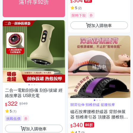
8折
滿1件享92折
$
5
(
2
)
限時下殺
券
加入購物車
補貨中
二合一電動刮痧儀 刮痧/拔罐 經
絡按摩器 USB充電
322
$349
$
開背拉伸 頸椎舒緩 挺腰按摩
5
磁石按摩腰椎舒緩器 背部伸展
(
1
)
器 頸椎牽引器 頂腰器 腰椎頸椎
挑戰低價
券
伸展器
340
86折
$
加入購物車
4.7
(
2
)