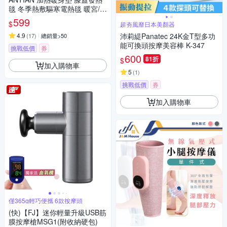
毯 冬季熱敷驅寒電熱毯 暖宮/暖
腿/暖背/暖手 60*30cm
599
$
超夯風靡日本美顏器
4.9
沛莉緹Panatec 24K金T型多功
(
17
)
總銷量>50
能可換頭按摩美容棒 K-347
挑戰低價
券
600
81折
$
加入購物車
5
(
1
)
挑戰低價
券
加入購物車
僅365g輕巧便攜 6款按摩頭
(快)【FJ】迷你輕量升級USB筋
膜按摩槍MSG1(附收納硬包)