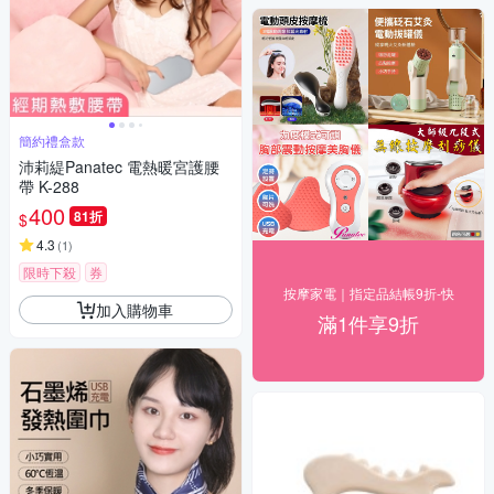
簡約禮盒款
沛莉緹Panatec 電熱暖宮護腰
帶 K-288
400
81折
$
4.3
(
1
)
限時下殺
券
按摩家電｜指定品結帳9折-快
加入購物車
滿1件享9折