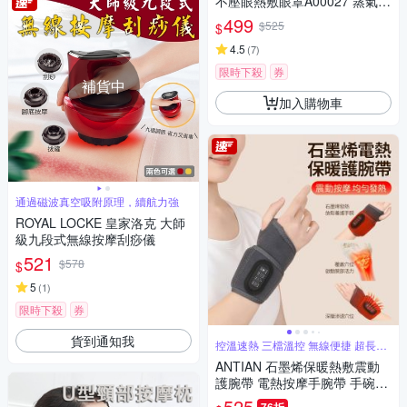
不壓眼熱敷眼罩A00027 蒸氣眼
罩 溫感眼罩 眼部紓壓
499
$525
$
4.5
(
7
)
限時下殺
券
補貨中
加入購物車
通過磁波真空吸附原理，續航力強
ROYAL LOCKE 皇家洛克 大師
級九段式無線按摩刮痧儀
521
$578
$
5
(
1
)
限時下殺
券
貨到通知我
控溫速熱 三檔溫控 無線便捷 超長續
航
ANTIAN 石墨烯保暖熱敷震動
護腕帶 電熱按摩手腕帶 手碗按
摩儀 手腕保暖神器
525