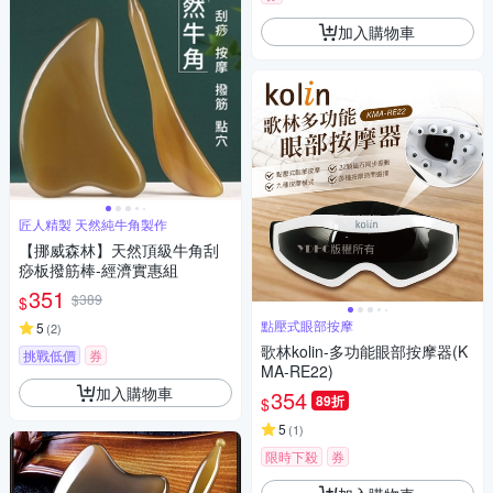
加入購物車
匠人精製 天然純牛角製作
【挪威森林】天然頂級牛角刮
痧板撥筋棒-經濟實惠組
351
$389
$
點壓式眼部按摩
5
(
2
)
歌林kolin-多功能眼部按摩器(K
挑戰低價
券
MA-RE22)
加入購物車
354
89折
$
5
(
1
)
限時下殺
券