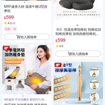
MRF健身大師 溫揉午睡U型按
摩枕
599
$
4.3
(
4
)
活動
券
恆溫按摩頸椎枕 頸椎枕頭
商店
頸椎按摩枕 加熱熱敷頸椎枕頭
加入購物車
頸椎牽引器 震動按摩頸椎枕頭
599
$
4.3
加入購物車
3秒速熱 可水洗機洗 發熱均勻 恒溫
線
ANTIAN 加熱暖身墊 膝蓋發熱