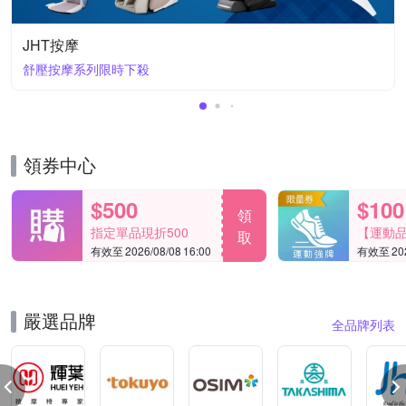
JHT按摩
舒壓按摩系列限時下殺
領券中心
$500
$100
領
指定單品現折500
【運動
取
有效至 2026/08/08 16:00
有效至 2026
滿1000
嚴選品牌
全品牌列表