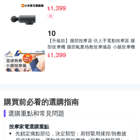
1,399
$
券
【升級款】腿部按摩器 仿人手電動按摩器 腿
部按摩機 腿部氣囊熱敷按摩儀器 小腿按摩機
按摩
1,399
$
購買前必看的選購指南
選購重點和常見問題
按摩家電
選購重點
先鎖定痛點部位，決定類型：
肩頸緊用揉捏/熱敷披