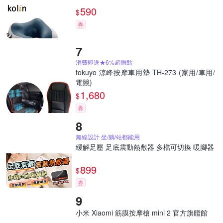
590
$
券
消費即送★6%超贈點
tokuyo 涼峰按摩車用墊 TH-273 (家用/車用/
電競)
1,680
$
券
無線設計 坐/躺/站都能用
緩解足壓 足底震動熱敷器 多檔可切換 暖腳器
899
$
券
小米 Xiaomi 筋膜按摩槍 mini 2 官方旗艦館