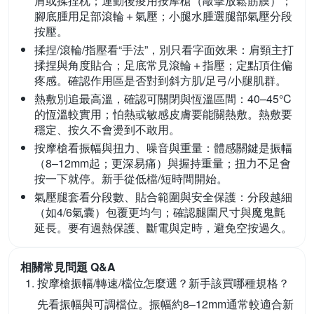
肩或揉捏枕；運動後痠用按摩槍（敲擊放鬆筋膜）；
腳底腫用足部滾輪＋氣壓；小腿水腫選腿部氣壓分段
按壓。
揉捏/滾輪/指壓看“手法”，別只看字面效果：
肩頸主打
揉捏與角度貼合；足底常見滾輪＋指壓；定點頂住偏
疼感。確認作用區是否對到斜方肌/足弓/小腿肌群。
熱敷別追最高溫，確認可關閉與恆溫區間：
40–45°C
的恆溫較實用；怕熱或敏感皮膚要能關熱敷。熱敷要
穩定、按久不會燙到不敢用。
按摩槍看振幅與扭力、噪音與重量：
體感關鍵是振幅
（8–12mm起；更深易痛）與握持重量；扭力不足會
按一下就停。新手從低檔/短時間開始。
氣壓腿套看分段數、貼合範圍與安全保護：
分段越細
（如4/6氣囊）包覆更均勻；確認腿圍尺寸與魔鬼氈
延長。要有過熱保護、斷電與定時，避免空按過久。
相關常見問題 Q&A
按摩槍振幅/轉速/檔位怎麼選？新手該買哪種規格？
先看振幅與可調檔位。振幅約8–12mm通常較適合新