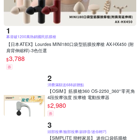
募資破1200萬熱銷國民筋膜槍
【日本ATEX】Lourdes MINI180口袋型筋膜按摩槍 AX-HX450 (附
肩背伸縮桿)-3色任選
3,788
$
券
消費滿額送688超贈點
【OSIM】筋膜槍360 OS-2250_360°零死角
4段按摩強度 按摩槍 電動按摩器
2,980
$
券
頭部按摩/臉部按摩/超靜音/迷你輕巧
【SIMPLITE 簡輕家居】 迷你口袋筋膜槍