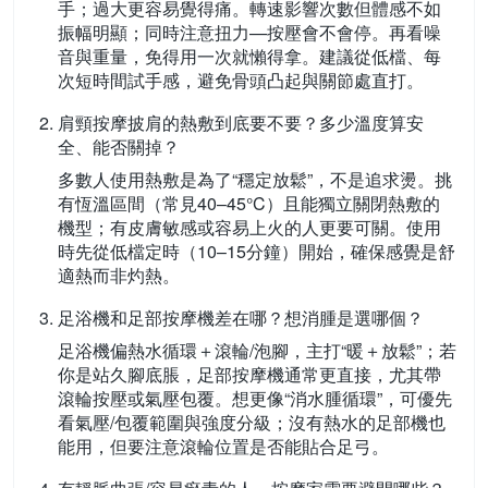
手；過大更容易覺得痛。轉速影響次數但體感不如
振幅明顯；同時注意扭力—按壓會不會停。再看噪
音與重量，免得用一次就懶得拿。建議從低檔、每
次短時間試手感，避免骨頭凸起與關節處直打。
肩頸按摩披肩的熱敷到底要不要？多少溫度算安
全、能否關掉？
多數人使用熱敷是為了“穩定放鬆”，不是追求燙。挑
有恆溫區間（常見40–45°C）且能獨立關閉熱敷的
機型；有皮膚敏感或容易上火的人更要可關。使用
時先從低檔定時（10–15分鐘）開始，確保感覺是舒
適熱而非灼熱。
足浴機和足部按摩機差在哪？想消腫是選哪個？
足浴機偏熱水循環＋滾輪/泡腳，主打“暖＋放鬆”；若
你是站久腳底脹，足部按摩機通常更直接，尤其帶
滾輪按壓或氣壓包覆。想更像“消水腫循環”，可優先
看氣壓/包覆範圍與強度分級；沒有熱水的足部機也
能用，但要注意滾輪位置是否能貼合足弓。