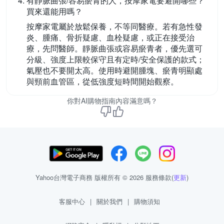
有靜脈曲張/容易瘀青的人，按摩家電要避開哪些？
買來還能用嗎？
按摩家電屬於放鬆保養，不等同醫療。若有急性發
炎、腫痛、骨折疑慮、血栓疑慮，或正在接受治
療，先問醫師。靜脈曲張或容易瘀青者，優先選可
分級、強度上限較保守且有定時/安全保護的款式；
氣壓也不要開太高。使用時避開腫塊、瘀青明顯處
與頸前血管區，從低強度短時間開始觀察。
你對AI購物指南內容滿意嗎？
Yahoo台灣電子商務 版權所有 © 2026 服務條款(
更新
)
客服中心
|
關於我們
|
購物須知