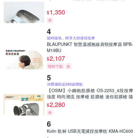
1,350
$
券
隨時隨地，輕享大師揉捏按摩
BLAUPUNKT 智慧溫感無線肩頸按摩器 BPB-
M19BU
2,107
$
限時下殺
券
消費滿額送688超贈點
【OSIM】小鋼炮筋膜槍 OS-2253_4段按摩
強度 時尚潮流 按摩槍 筋膜槍 迷你筋膜槍 隨
身筋膜槍 電動筋膜槍
2,280
$
券
Kolin 歌林 USB充電揉捏按摩枕 KMA-HC600
-