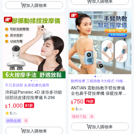
加入購物車
加入購物車
動態按摩 三檔熱敷 9大模式 19種力
度
不只是頭部 全身肌膚也適用
ANTIAN 震動熱敷手臂按摩儀
沛莉緹Panatec 4D 迷你多功能
全包裹手臂按摩機 保暖按摩放
頭部頭皮揉捏按摩儀 K-296
鬆器 三檔熱敷暖手器（交換禮
750
76折
$
1,000
物）
81折
$
5
(
1
)
5
(
1
)
限時下殺
券
挑戰低價
券
加入購物車
加入購物車