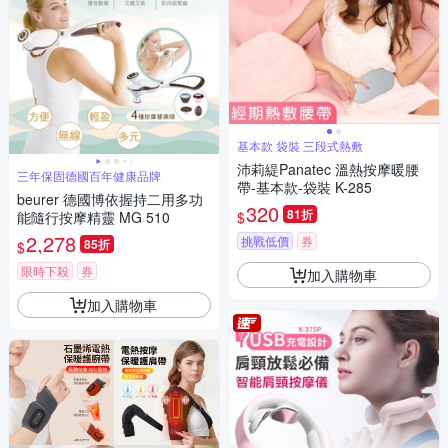
基本款 袋裝 三段式熱敷
沛莉緹Panatec 溫熱按摩暖腰
三年保固德國百年健康品牌
帶-基本款-袋裝 K-285
beurer 德國博依握持二用多功
320
81折
$
能隨行按摩精靈 MG 510
2,278
挑戰低價
券
85折
$
限時下殺
券
加入購物車
加入購物車