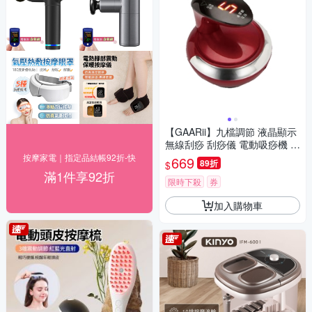
【GAARii】九檔調節 液晶顯示
無線刮痧 刮痧儀 電動吸痧機 拔
罐疏通儀 按摩機 刮痧機 拔罐機
按摩家電｜指定品結帳92折-快
669
89折
$
滿1件享92折
限時下殺
券
加入購物車