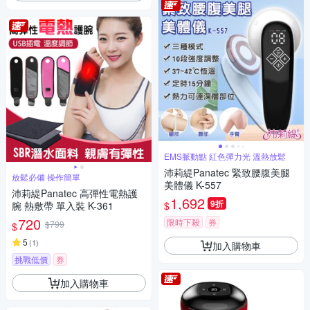
EMS脈動點 紅色彈力光 溫熱放鬆
沛莉緹Panatec 緊致腰腹美腿
放鬆必備 操作簡單
美體儀 K-557
沛莉緹Panatec 高彈性電熱護
1,692
9折
$
腕 熱敷帶 單入裝 K-361
720
限時下殺
券
$799
$
5
(
1
)
加入購物車
挑戰低價
券
加入購物車