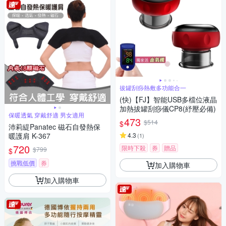
拔罐刮痧熱敷多功能合一
(快)【FJ】智能USB多檔位液晶
加熱拔罐刮痧儀CP8(紓壓必備)
保暖透氣 穿戴舒適 男女適用
473
$514
$
沛莉緹Panatec 磁石自發熱保
暖護肩 K-367
4.3
(
1
)
720
限時下殺
券
贈品
$799
$
挑戰低價
券
加入購物車
加入購物車