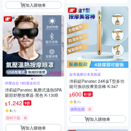
加入購物車
超夯風靡日本美顏器
沛莉緹Panatec 24K金T型多功
舒壓自在 180度全折式
能可換頭按摩美容棒 K-347
沛莉緹Panatec 氣壓式溫熱SPA
600
81折
$
眼部舒壓按摩器-黑色 K-130B
1,242
5
(
1
)
9折
$
挑戰低價
券
4
(
1
)
限時下殺
券
加入購物車
加入購物車