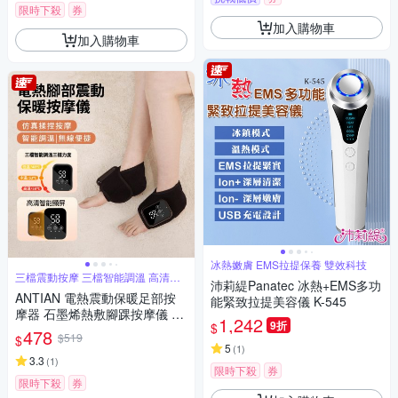
限時下殺
券
加入購物車
加入購物車
冰熱嫩膚 EMS拉提保養 雙效科技
三檔震動按摩 三檔智能調溫 高清智
沛莉緹Panatec 冰熱+EMS多功
能顯屏
ANTIAN 電熱震動保暖足部按
能緊致拉提美容儀 K-545
摩器 石墨烯熱敷腳踝按摩儀 腳
1,242
9折
$
踝關節發熱按摩放鬆器
478
$519
$
5
(
1
)
3.3
(
1
)
限時下殺
券
限時下殺
券