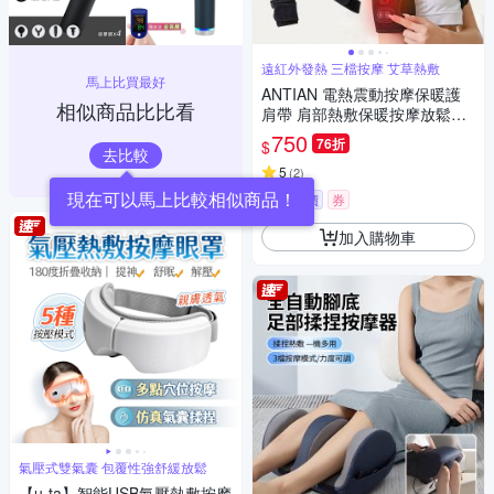
遠紅外發熱 三檔按摩 艾草熱敷
馬上比買最好
ANTIAN 電熱震動按摩保暖護
相似商品比比看
肩帶 肩部熱敷保暖按摩放鬆器
手臂按摩機 肩膀運動護具
750
76折
$
去比較
5
(
2
)
挑戰低價
券
加入購物車
氣壓式雙氣囊 包覆性強舒緩放鬆
【u-ta】智能USB氣壓熱敷按摩