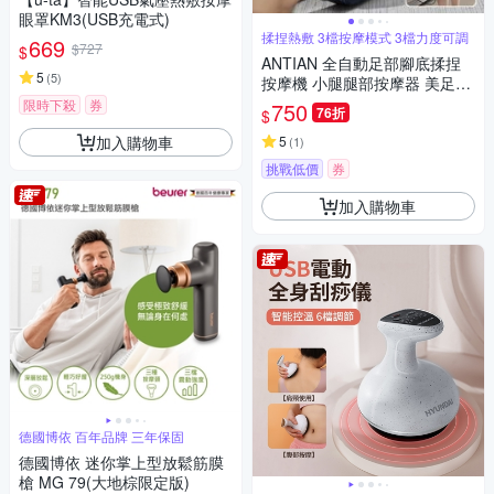
眼罩KM3(USB充電式)
揉捏熱敷 3檔按摩模式 3檔力度可調
669
$727
$
ANTIAN 全自動足部腳底揉捏
5
(
5
)
按摩機 小腿腿部按摩器 美足美
腿足療機 腳底放鬆神器
限時下殺
券
750
76折
$
加入購物車
5
(
1
)
挑戰低價
券
加入購物車
德國博依 百年品牌 三年保固
德國博依 迷你掌上型放鬆筋膜
槍 MG 79(大地棕限定版)