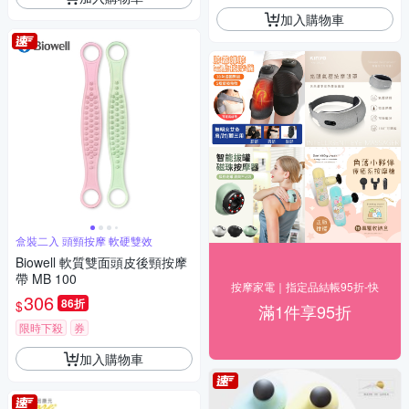
加入購物車
盒裝二入 頭頸按摩 軟硬雙效
Biowell 軟質雙面頭皮後頸按摩
帶 MB 100
按摩家電｜指定品結帳95折-快
306
86折
$
滿1件享95折
限時下殺
券
加入購物車