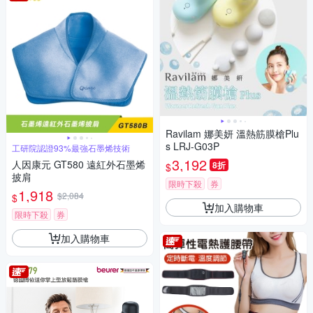
Ravilam 娜美妍 溫熱筋膜槍Plu
s LRJ-G03P
工研院認證93%最強石墨烯技術
3,192
人因康元 GT580 遠紅外石墨烯
8折
$
披肩
限時下殺
券
1,918
$2,084
$
加入購物車
限時下殺
券
加入購物車