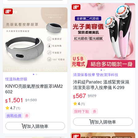
清潔保養按摩 雙效潔淨科技
恆溫熱敷舒眼
沛莉緹Panatec 溫感緊實保濕
KINYO亮眼氣壓按摩眼罩IAM2
清潔美容導入按摩儀 K-299
602
567
$629
$
1,501
$1,580
$
4
(
1
)
4.7
(
1
)
限時下殺
券
挑戰低價
券
加入購物車
加入購物車