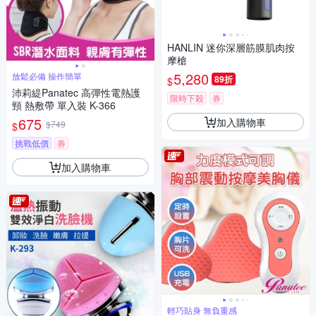
HANLIN 迷你深層筋膜肌肉按
摩槍
5,280
放鬆必備 操作簡單
89折
$
沛莉緹Panatec 高彈性電熱護
限時下殺
券
頸 熱敷帶 單入裝 K-366
675
加入購物車
$749
$
挑戰低價
券
加入購物車
輕巧貼身 無負重感