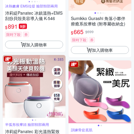
冰熱嫩膚 EMS拉提 臉部頸部兩用
沛莉緹Panatec 冰鎮溫熱+EMS
刮痧貝殼美容導入儀 K-546
Sumikko Gurashi 角落小夥伴
療癒系按摩槍 (附專屬收納盒)
891
9折
$
665
$699
$
限時下殺
券
限時下殺
券
加入購物車
加入購物車
半弧形按摩頭 臉部頸部兩用
訓練骨盆底肌
沛莉緹Panatec 彩光溫熱緊致