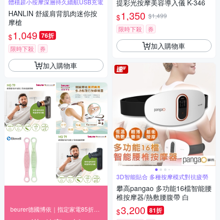
體積超小按摩深層持久續航USB充電
提彩光按摩美容導入儀 K-346
HANLIN 舒緩肩背肌肉迷你按
1,350
$1,499
$
摩槍
限時下殺
券
1,049
76折
$
加入購物車
限時下殺
券
加入購物車
3D智能貼合 多種按摩模式對抗疲勞
攀高pangao 多功能16檔智能腰
椎按摩器/熱敷腰腹帶 白
3,200
beurer德國博依｜指定家電85折+快速到貨
81折
$