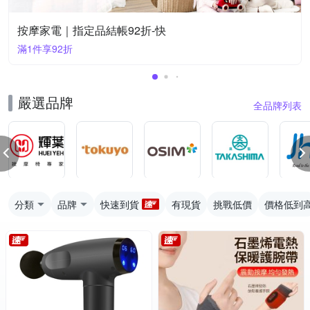
按摩家電｜指定品結帳92折-快
滿1件享92折
嚴選品牌
全品牌列表
分類
品牌
快速到貨
有現貨
挑戰低價
價格低到