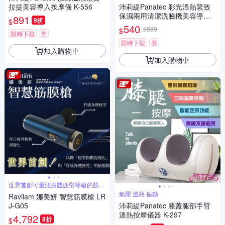
拉提美容導入按摩儀 K-556
沛莉緹Panatec 彩光溫熱緊致
保濕兩用清潔洗臉機美容導入
891
9折
$
儀 K-383
540
$599
$
限時下殺
券
限時下殺
券
加入購物車
加入購物車
世界首創可量測身體疲勞等級的筋膜
槍
氣壓 溫熱 振動
Ravilam 娜美妍 智慧筋膜槍 LR
J-G05
沛莉緹Panatec 膝蓋腿部手臂
溫熱按摩儀器 K-297
4,792
8折
$