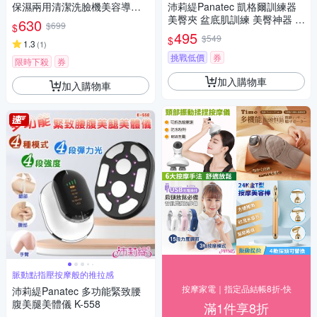
保濕兩用清潔洗臉機美容導入
沛莉緹Panatec 凱格爾訓練器
儀 K-385
美臀夾 盆底肌訓練 美臀神器 緊
630
$699
$
實翹臀 健身蜜桃臀 K-163
495
$549
$
1.3
(
1
)
挑戰低價
券
限時下殺
券
加入購物車
加入購物車
脈動點指壓按摩般的推拉感
按摩家電｜指定品結帳8折-快
沛莉緹Panatec 多功能緊致腰
腹美腿美體儀 K-558
滿1件享8折