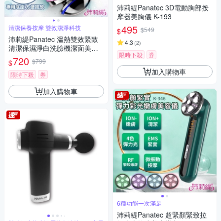
沛莉緹Panatec 3D電動胸部按
摩器美胸儀 K-193
495
清潔保養按摩 雙效潔淨科技
$549
$
沛莉緹Panatec 溫熱雙效緊致
4.3
(
2
)
清潔保濕淨白洗臉機潔面美容
限時下殺
券
導入按摩儀 K-293
720
$799
$
加入購物車
限時下殺
券
加入購物車
6種功能一次滿足
沛莉緹Panatec 超緊顏緊致拉