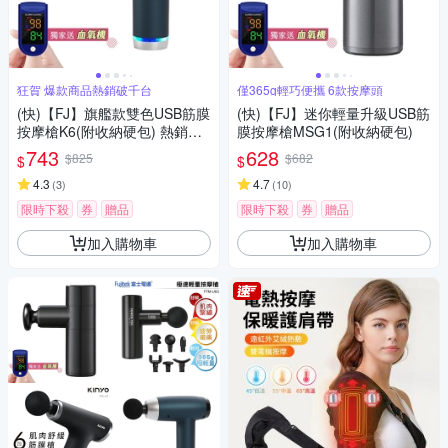
狂賀 爆款商品熱銷破千台
僅365g輕巧便攜 6款按摩頭
(快)【FJ】旗艦款雙色USB筋膜
(快)【FJ】迷你輕量升級USB筋
按摩槍K6(附收納硬包) 熱銷推
膜按摩槍MSG1(附收納硬包)
薦
743
628
$825
$682
$
$
4.3
4.7
(
3
)
(
10
)
限時下殺
券
贈品
限時下殺
券
贈品
加入購物車
加入購物車