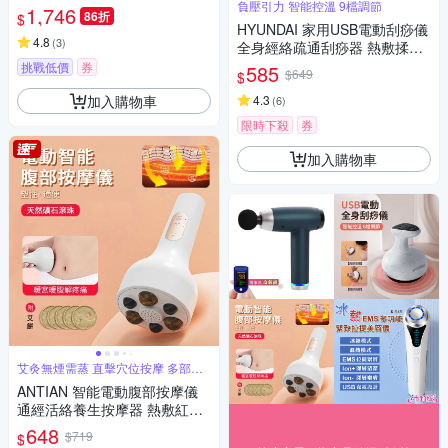
負壓引力 智能控溫 9檔調節
1,746
86折
$
HYUNDAI 家用USB電動刮痧儀
4.8
(
3
)
全身經絡疏通刮痧器 熱敷揉腹
儀 頸椎肌肉淋巴排毒按摩放鬆
挑戰低價
券
585
$649
$
儀（非醫療器材）
加入購物車
4.3
(
6
)
限時下殺
券
加入購物車
艾灸無煙需蒸 直擊穴位按摩 多部位
舒緩
ANTIAN 智能電動腹部按摩儀
通經活絡養生按摩器 熱敷紅光
滾磁珠揉腹儀 暖腹暖宮寶-白色
648
$719
$