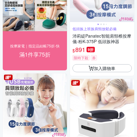
低頭族上班族肩頸放鬆必備
沛莉緹Panatec智能肩頸椎按摩
儀-粉K-375P 低頭族神器
按摩家電｜指定品結帳75折-快
891
9折
$
滿1件享75折
限時下殺
券
加入購物車