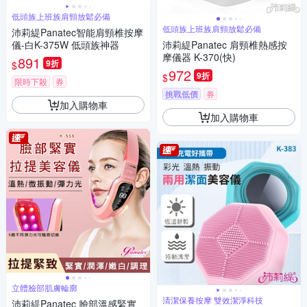
低頭族上班族肩頸放鬆必備
低頭族上班族肩頸放鬆必備
沛莉緹Panatec智能肩頸椎按摩
儀-白K-375W 低頭族神器
沛莉緹Panatec 肩頸椎熱感按
摩儀器 K-370(快)
891
9折
$
972
9折
$
限時下殺
券
挑戰低價
券
加入購物車
加入購物車
立體臉部肌膚輪廓
清潔保養按摩 雙效潔淨科技
沛莉緹Panatec 臉部溫感緊實