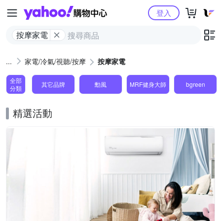
Yahoo購物中心
登入
按摩家電
家電/冷氣/視聽/按摩
按摩家電
全部
其它品牌
勳風
MRF健身大師
bgreen
分類
精選活動