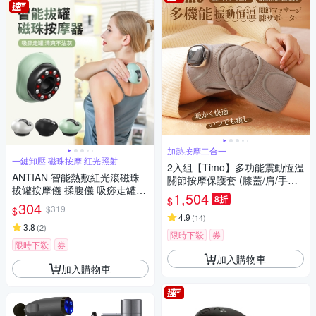
加熱按摩二合一
一鍵卸壓 磁珠按摩 紅光照射
2入組【Timo】多功能震動恆溫
ANTIAN 智能熱敷紅光滾磁珠
關節按摩保護套 (膝蓋/肩/手肘
拔罐按摩儀 揉腹儀 吸痧走罐通
通用)
1,504
8折
$
經活絡按摩器
304
$319
$
4.9
(
14
)
3.8
(
2
)
限時下殺
券
限時下殺
券
加入購物車
加入購物車