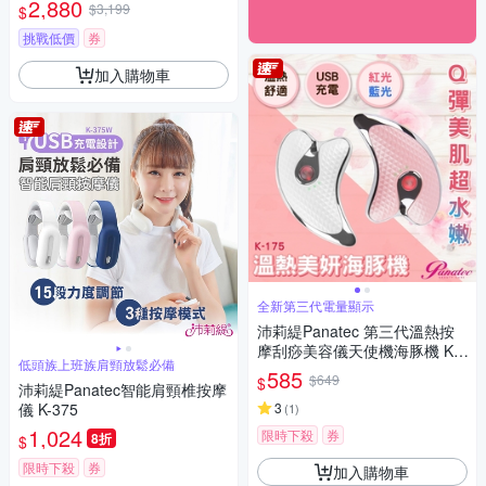
2,880
$3,199
$
挑戰低價
券
加入購物車
全新第三代電量顯示
沛莉緹Panatec 第三代溫熱按
摩刮痧美容儀天使機海豚機 K-1
低頭族上班族肩頸放鬆必備
75
585
$649
$
沛莉緹Panatec智能肩頸椎按摩
儀 K-375
3
(
1
)
1,024
限時下殺
券
8折
$
限時下殺
券
加入購物車