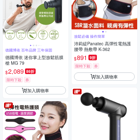
放鬆必備 操作簡單
沛莉緹Panatec 高彈性電熱護
腰帶 熱敷帶 K-362
德國博依 百年品牌 三年保固
891
德國博依 迷你掌上型放鬆筋膜
9折
$
槍 MG 79
限時下殺
券
2,089
86折
$
加入購物車
限時下殺
券
加入購物車