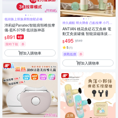
低頭族上班族肩頸放鬆必備
持久續航 明火懸灸 凸點按摩 小巧手
沛莉緹Panatec智能肩頸椎按摩
持
ANTIAN 桃花灸砭石艾灸棒 電
儀-藍K-375B 低頭族神器
動艾灸拔罐儀 智能滾磁珠拔罐
891
9折
$
按摩儀 吸罐艾灸器
495
$549
$
限時下殺
券
5
(
1
)
加入購物車
挑戰低價
券
加入購物車