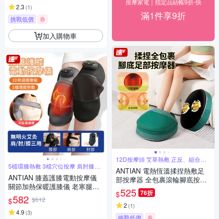
按摩家電｜指定品結帳9折-快
2.3
(
1
)
滿1件享9折
挑戰低價
券
加入購物車
12D按摩頭 艾草熱敷 正反、組合按
摩
5檔環膝熱敷 3檔穴位按摩 肩肘膝多
ANTIAN 電熱恆溫揉捏熱敷足
用途
ANTIAN 膝蓋護膝電動按摩儀
部按摩器 全包裹滾輪腳底按摩
關節加熱保暖護膝儀 老寒腿保
機 腳踝保暖按摩放鬆器 暖腳器
525
76折
$
暖發熱器 肩肘膝蓋三用 長輩送
582
暖足器
$612
$
禮 單只
2
(
1
)
4.9
(
3
)
挑戰低價
券