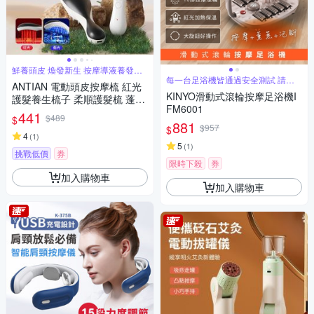
鮮養頭皮 煥發新生 按摩導液養發三
合一
每一台足浴機皆通過安全測試 請安
ANTIAN 電動頭皮按摩梳 紅光
心使用
KINYO滑動式滾輪按摩足浴機I
護髮養生梳子 柔順護髮梳 蓬鬆
FM6001
按摩頭皮護理梳
441
$489
$
881
$957
$
4
(
1
)
5
(
1
)
挑戰低價
券
限時下殺
券
加入購物車
加入購物車