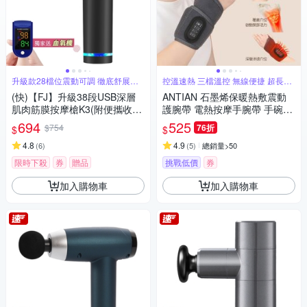
升級款28檔位震動可調 徹底舒展肌
控溫速熱 三檔溫控 無線便捷 超長續
肉
航
(快)【FJ】升級38段USB深層
ANTIAN 石墨烯保暖熱敷震動
肌肉筋膜按摩槍K3(附便攜收納
護腕帶 電熱按摩手腕帶 手碗按
硬包)
摩儀 手腕保暖神器
694
525
$754
76折
$
$
4.8
4.9
(
6
)
(
5
)
總銷量>50
限時下殺
券
贈品
挑戰低價
券
加入購物車
加入購物車