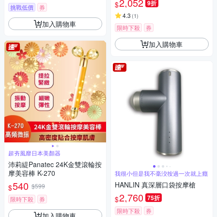
2,052
9折
$
挑戰低價
券
4.3
(
1
)
加入購物車
限時下殺
券
加入購物車
超夯風靡日本美顏器
沛莉緹Panatec 24K金雙滾輪按
摩美容棒 K-270
我很小但是我不毫洨按過一次就上癮
540
HANLIN 真深層口袋按摩槍
$599
$
2,760
75折
$
限時下殺
券
限時下殺
券
加入購物車