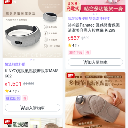
清潔保養按摩 雙效潔淨科技
沛莉緹Panatec 溫感緊實保濕
清潔美容導入按摩儀 K-299
567
$629
$
4
(
1
)
限時下殺
券
加入購物車
恆溫熱敷舒眼
KINYO亮眼氣壓按摩眼罩IAM2
602
1,501
$1,580
$
4.7
(
1
)
挑戰低價
券
加入購物車