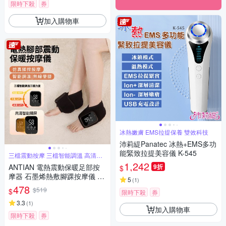
限時下殺
券
加入購物車
冰熱嫩膚 EMS拉提保養 雙效科技
沛莉緹Panatec 冰熱+EMS多功
能緊致拉提美容儀 K-545
三檔震動按摩 三檔智能調溫 高清智
能顯屏
1,242
ANTIAN 電熱震動保暖足部按
9折
$
摩器 石墨烯熱敷腳踝按摩儀 腳
5
(
1
)
踝關節發熱按摩放鬆器
478
$519
$
限時下殺
券
3.3
(
1
)
加入購物車
限時下殺
券