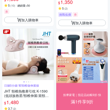
1,350
$
5
(
10
)
總銷量>50
5
(
2
)
券
挑戰低價
券
加入購物車
加入購物車
日躺5分鐘 幫頸椎做伸展操
JHT 頸椎熱敷牽引枕 K-1590
按摩家電｜指定品結帳9折-快
(低頭族救星/頸椎伸展/肩頸按
摩/5段溫控)
滿1件享9折
1,480
$
3.7
(
2
)