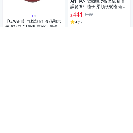
ANTIAN 電動頭皮按摩梳 紅光
護髮養生梳子 柔順護髮梳 蓬鬆
按摩頭皮護理梳
441
$489
$
【GAARii】九檔調節 液晶顯示
4
(
1
)
無線刮痧 刮痧儀 電動吸痧機 拔
挑戰低價
券
罐疏通儀 按摩機 刮痧機 拔罐機
669
89折
$
加入購物車
限時下殺
券
加入購物車
低頭族上班族肩頸放鬆必備
沛莉緹Panatec智能肩頸椎按摩
儀-藍K-375B 低頭族神器
按摩力道有感提升35%