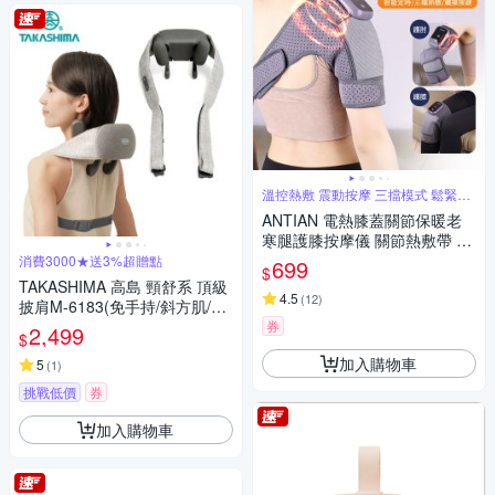
溫控熱敷 震動按摩 三擋模式 鬆緊可
調
ANTIAN 電熱膝蓋關節保暖老
寒腿護膝按摩儀 關節熱敷帶 膝
蓋護帶 肩膀發熱按摩器 護肘帶
消費3000★送3%超贈點
699
$
（交換禮物）
TAKASHIMA 高島 頸舒系 頂級
4.5
(
12
)
披肩M-6183(免手持/斜方肌/揉
捏/溫熱/肩頸按摩器)-快
券
2,499
$
加入購物車
5
(
1
)
挑戰低價
券
加入購物車