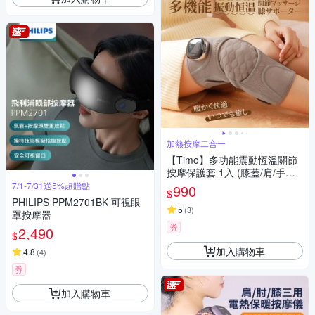
加熱按摩二合一
【Timo】多功能震動恆溫關節
按摩保護套 1入 (膝蓋/肩/手肘
通用)
7/1-7/31送5%超贈點
990
$
PHILIPS PPM2701BK 可視眼
5
(
3
)
罩按摩器
券
2,490
$
加入購物車
4.8
(
4
)
券
加入購物車