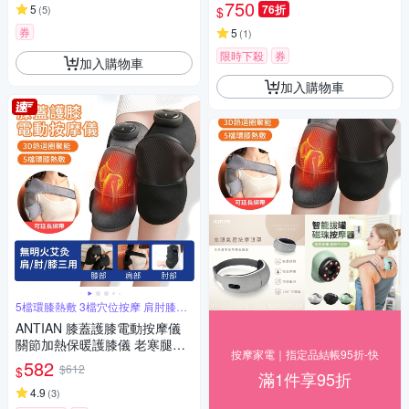
鬆器 三檔熱敷暖手器（交換禮
750
5
76折
(
5
)
$
物）
券
5
(
1
)
限時下殺
券
加入購物車
加入購物車
5檔環膝熱敷 3檔穴位按摩 肩肘膝多
用途
ANTIAN 膝蓋護膝電動按摩儀
關節加熱保暖護膝儀 老寒腿保
按摩家電｜指定品結帳95折-快
暖發熱器 肩肘膝蓋三用 長輩送
582
$612
$
滿1件享95折
禮 單只
4.9
(
3
)