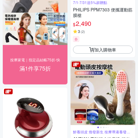
7/1-7/31送5%超贈點
PHILIPS PPM7303 便攜運動筋
膜槍
2,490
$
3
(
2
)
券
加入購物車
按摩家電｜指定品結帳75折-快
滿1件享75折
鮮養頭皮 煥發新生 按摩導液養發三
合一