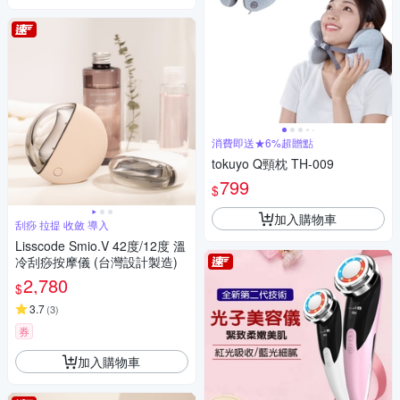
消費即送★6%超贈點
tokuyo Q頸枕 TH-009
799
$
加入購物車
刮痧 拉提 收斂 導入
Lisscode Smio.V 42度/12度 溫
冷刮痧按摩儀 (台灣設計製造)
2,780
$
3.7
(
3
)
券
加入購物車