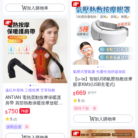
加入購物車
氣壓式雙氣囊 包覆性強舒緩放鬆
【u-ta】智能USB氣壓熱敷按摩
眼罩KM3(USB充電式)
遠紅外發熱 三檔按摩 艾草熱敷
669
$727
$
ANTIAN 電熱震動按摩保暖護
5
(
5
)
肩帶 肩部熱敷保暖按摩放鬆器
手臂按摩機 肩膀運動護具
限時下殺
券
750
76折
$
加入購物車
5
(
2
)
挑戰低價
券
加入購物車