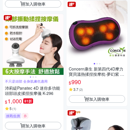
加入購物車
Concern康生 新第四代4D摩力
寶貝溫熱揉捏按摩枕-夢幻紫 C
ON-1288
990
不只是頭部 全身肌膚也適用
$
沛莉緹Panatec 4D 迷你多功能
3.7
(
2
)
頭部頭皮揉捏按摩儀 K-296
加入購物車
1,000
81折
$
5
(
1
)
挑戰低價
券
加入購物車