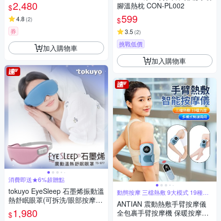
2,480
腳溫熱枕 CON-PL002
$
599
4.8
(
2
)
$
券
3.5
(
2
)
挑戰低價
加入購物車
加入購物車
消費即送★6%超贈點
tokuyo EyeSleep 石墨烯振動溫
動態按摩 三檔熱敷 9大模式 19種力
度
熱舒眠眼罩(可拆洗/眼部按摩)
ANTIAN 震動熱敷手臂按摩儀
TS-077
1,980
全包裹手臂按摩機 保暖按摩放
$