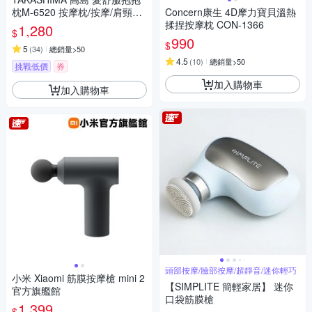
枕M-6520 按摩枕/按摩/肩頸按
Concern康生 4D摩力寶貝溫熱
摩/溫熱揉捏
揉捏按摩枕 CON-1366
1,280
$
990
$
5
(
34
)
總銷量>50
4.5
(
10
)
總銷量>50
挑戰低價
券
加入購物車
加入購物車
頭部按摩/臉部按摩/超靜音/迷你輕巧
小米 Xiaomi 筋膜按摩槍 mini 2
【SIMPLITE 簡輕家居】 迷你
官方旗艦館
口袋筋膜槍
1,399
$