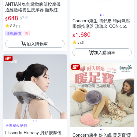
舒緩
ANTIAN 智能電動腹部按摩儀
通經活絡養生按摩器 熱敷紅光
滾磁珠揉腹儀 暖腹暖宮寶-白色
648
$719
$
Concern康生 睛舒壓 時尚氣壓
2.3
眼部按摩器 玫瑰金 CON-555
(
1
)
1,680
挑戰低價
券
$
5
(
2
)
加入購物車
加入購物車
送專屬收納包
Lisscode Fioeasy 肩頸按摩儀
Concern康生 好入眠 暖足寶/暖