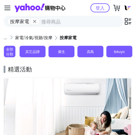
Yahoo購物中心
登入
按摩家電
家電/冷氣/視聽/按摩
按摩家電
全部
其它品牌
康生
高島
tokuyo
分類
精選活動