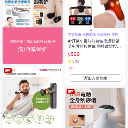
艾灸熱敷 三檔調溫 頸部護理 震動按
摩
ANTIAN 電熱熱敷按摩護頸帶
按摩家電｜指定品結帳92折-快
艾灸護頸按摩儀 頸椎放鬆按摩
滿1件享92折
器 護脖保暖神器
699
$
5
(
5
)
券
加入購物車