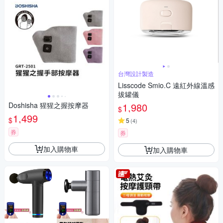
台灣設計製造
Lisscode Smio.C 遠紅外線溫感
拔罐儀
Doshisha 猩猩之握按摩器
1,980
$
1,499
$
5
(
4
)
券
券
加入購物車
加入購物車