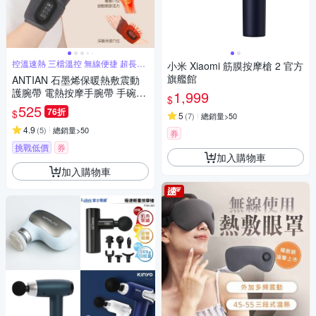
控溫速熱 三檔溫控 無線便捷 超長續
小米 Xiaomi 筋膜按摩槍 2 官方
航
旗艦館
ANTIAN 石墨烯保暖熱敷震動
護腕帶 電熱按摩手腕帶 手碗按
1,999
$
摩儀 手腕保暖神器
525
76折
$
5
(
7
)
總銷量>50
4.9
(
5
)
總銷量>50
券
挑戰低價
券
加入購物車
加入購物車