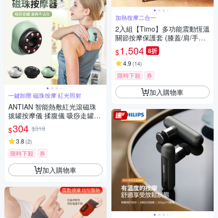
加熱按摩二合一
2入組【Timo】多功能震動恆溫
關節按摩保護套 (膝蓋/肩/手肘
通用)
1,504
8折
$
4.9
(
14
)
限時下殺
券
加入購物車
一鍵卸壓 磁珠按摩 紅光照射
ANTIAN 智能熱敷紅光滾磁珠
拔罐按摩儀 揉腹儀 吸痧走罐通
經活絡按摩器
304
$319
$
3.8
(
2
)
限時下殺
券
加入購物車