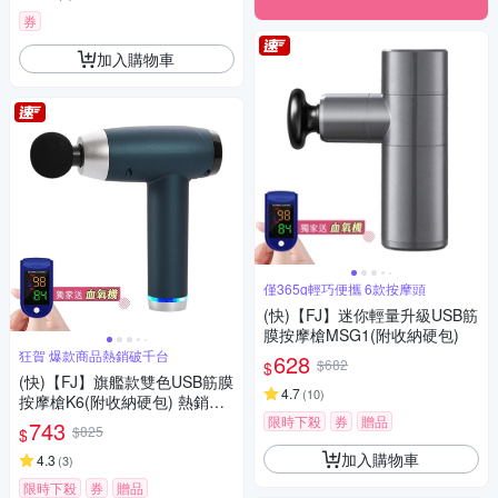
券
加入購物車
僅365g輕巧便攜 6款按摩頭
(快)【FJ】迷你輕量升級USB筋
膜按摩槍MSG1(附收納硬包)
狂賀 爆款商品熱銷破千台
628
$682
$
(快)【FJ】旗艦款雙色USB筋膜
4.7
(
10
)
按摩槍K6(附收納硬包) 熱銷推
薦
限時下殺
券
贈品
743
$825
$
加入購物車
4.3
(
3
)
限時下殺
券
贈品