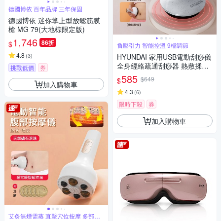
德國博依 百年品牌 三年保固
德國博依 迷你掌上型放鬆筋膜
槍 MG 79(大地棕限定版)
1,746
86折
$
負壓引力 智能控溫 9檔調節
4.8
(
3
)
HYUNDAI 家用USB電動刮痧儀
全身經絡疏通刮痧器 熱敷揉腹
挑戰低價
券
儀 頸椎肌肉淋巴排毒按摩放鬆
585
$649
$
儀（非醫療器材）
加入購物車
4.3
(
6
)
限時下殺
券
加入購物車
艾灸無煙需蒸 直擊穴位按摩 多部位