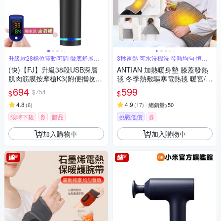
升級款28檔位震動可調 徹底舒展肌
3秒速熱 可水洗機洗 發熱均勻 恒溫
肉
線
(快)【FJ】升級38段USB深層
ANTIAN 加熱暖身墊 膝蓋發熱
肌肉筋膜按摩槍K3(附便攜收納
毯 冬季熱敷驅寒電熱毯 暖宮/暖
硬包)
腿/暖背/暖手 60*30cm
694
599
$754
$
$
4.8
4.9
(
6
)
(
17
)
總銷量>50
限時下殺
券
贈品
挑戰低價
券
加入購物車
加入購物車