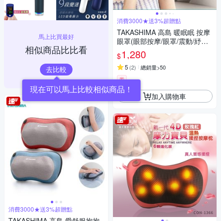
消費3000★送3%超贈點
TAKASHIMA 高島 暖眠眠 按摩
馬上比買最好
眼罩(眼部按摩/眼罩/震動/紓壓/
相似商品比比看
熱敷/禮物/M-203)
1,280
$
5
(
2
)
總銷量>50
去比較
券
現在可以馬上比較相似商品！
加入購物車
消費3000★送3%超贈點
TAKASHIMA 高島 愛舒服抱抱