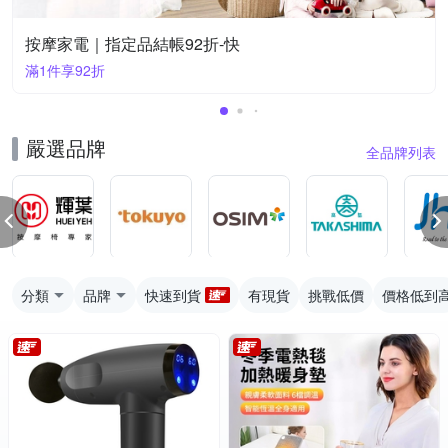
按摩家電｜指定品結帳92折-快
滿1件享92折
嚴選品牌
全品牌列表
分類
品牌
快速到貨
有現貨
挑戰低價
價格低到