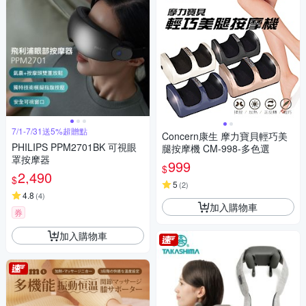
7/1-7/31送5%超贈點
Concern康生 摩力寶貝輕巧美
PHILIPS PPM2701BK 可視眼
腿按摩機 CM-998-多色選
罩按摩器
999
$
2,490
$
5
(
2
)
4.8
(
4
)
加入購物車
券
加入購物車