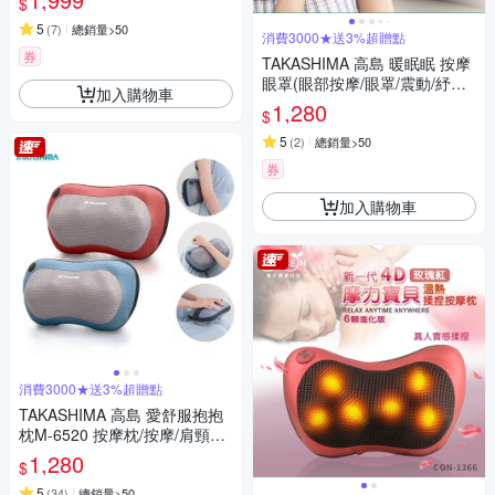
$
5
(
7
)
總銷量>50
消費3000★送3%超贈點
券
TAKASHIMA 高島 暖眠眠 按摩
眼罩(眼部按摩/眼罩/震動/紓壓/
加入購物車
熱敷/禮物/M-203)
1,280
$
5
(
2
)
總銷量>50
券
加入購物車
消費3000★送3%超贈點
TAKASHIMA 高島 愛舒服抱抱
枕M-6520 按摩枕/按摩/肩頸按
摩/溫熱揉捏
1,280
$
5
(
34
)
總銷量>50