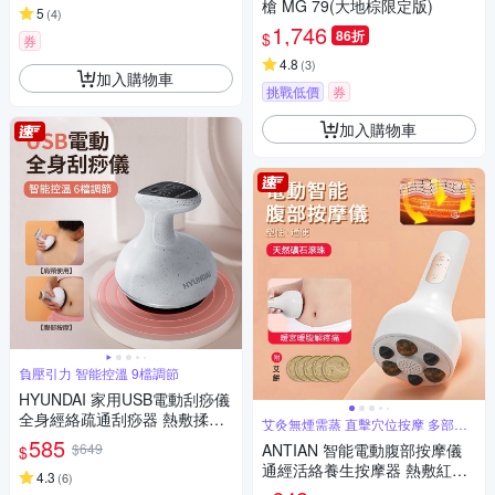
槍 MG 79(大地棕限定版)
5
(
4
)
1,746
86折
$
券
4.8
(
3
)
加入購物車
挑戰低價
券
加入購物車
負壓引力 智能控溫 9檔調節
HYUNDAI 家用USB電動刮痧儀
全身經絡疏通刮痧器 熱敷揉腹
艾灸無煙需蒸 直擊穴位按摩 多部位
儀 頸椎肌肉淋巴排毒按摩放鬆
舒緩
585
$649
ANTIAN 智能電動腹部按摩儀
$
儀（非醫療器材）
通經活絡養生按摩器 熱敷紅光
4.3
(
6
)
滾磁珠揉腹儀 暖腹暖宮寶-白色