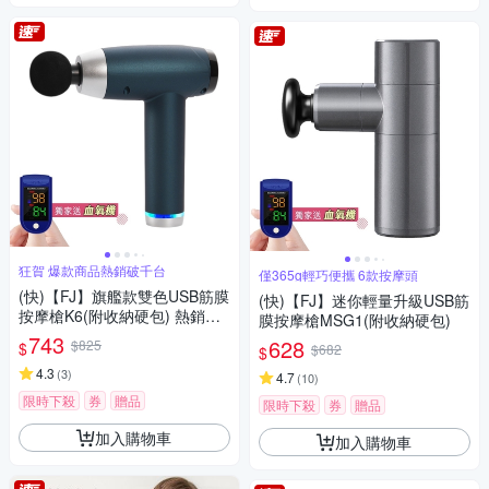
狂賀 爆款商品熱銷破千台
僅365g輕巧便攜 6款按摩頭
(快)【FJ】旗艦款雙色USB筋膜
(快)【FJ】迷你輕量升級USB筋
按摩槍K6(附收納硬包) 熱銷推
膜按摩槍MSG1(附收納硬包)
薦
743
628
$825
$
$682
$
4.3
(
3
)
4.7
(
10
)
限時下殺
券
贈品
限時下殺
券
贈品
加入購物車
加入購物車