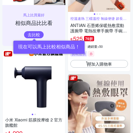
馬上比買最好
控溫速熱 三檔溫控 無線便捷 超長續
相似商品比比看
航
ANTIAN 石墨烯保暖熱敷震動
護腕帶 電熱按摩手腕帶 手碗按
去比較
摩儀 手腕保暖神器
525
76折
$
4.9
(
5
)
總銷量>50
挑戰低價
券
加入購物車
小米 Xiaomi 筋膜按摩槍 2 官方
旗艦館
1,999