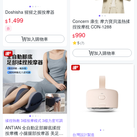
Doshisha 猩猩之握按摩器
1,499
$
Concern 康生 摩力寶貝溫熱揉
捏按摩枕 CON-1288
券
990
$
加入購物車
5
(
7
)
加入購物車
揉捏熱敷 3檔按摩模式 3檔力度可調
ANTIAN 全自動足部腳底揉捏
按摩機 小腿腿部按摩器 美足美
台灣設計製造