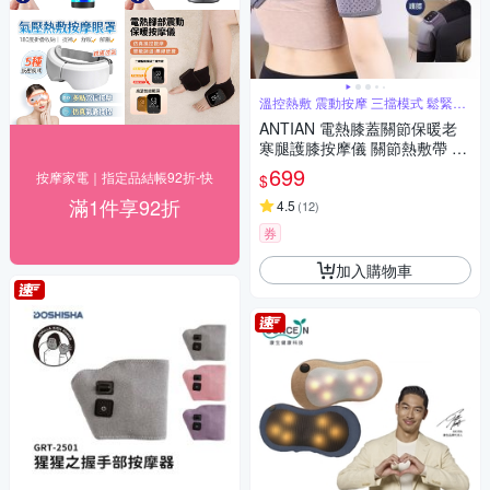
溫控熱敷 震動按摩 三擋模式 鬆緊可
調
ANTIAN 電熱膝蓋關節保暖老
寒腿護膝按摩儀 關節熱敷帶 膝
蓋護帶 肩膀發熱按摩器 護肘帶
699
按摩家電｜指定品結帳92折-快
$
（交換禮物）
滿1件享92折
4.5
(
12
)
券
加入購物車