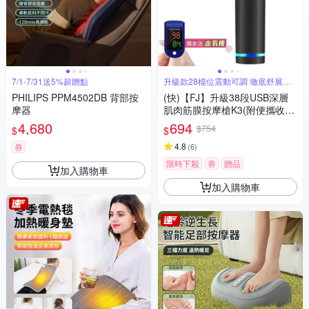
7/1-7/31送5%超贈點
升級款28檔位震動可調 徹底舒展肌
肉
PHILIPS PPM4502DB 背部按
(快)【FJ】升級38段USB深層
摩器
肌肉筋膜按摩槍K3(附便攜收納
硬包)
4,680
694
$754
$
$
4.8
券
(
6
)
限時下殺
券
贈品
加入購物車
加入購物車