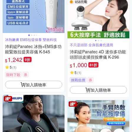
冰熱嫩膚 EMS拉提保養 雙效科技
不只是頭部 全身肌膚也適用
沛莉緹Panatec 冰熱+EMS多功
能緊致拉提美容儀 K-545
沛莉緹Panatec 4D 迷你多功能
頭部頭皮揉捏按摩儀 K-296
1,242
9折
$
1,000
81折
$
5
(
1
)
5
(
1
)
限時下殺
券
挑戰低價
券
加入購物車
加入購物車