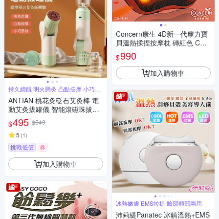
Concern康生 4D新一代摩力寶
貝溫熱揉捏按摩枕 磚紅色 CON
-1366
990
$
加入購物車
持久續航 明火懸灸 凸點按摩 小巧手
持
ANTIAN 桃花灸砭石艾灸棒 電
動艾灸拔罐儀 智能滾磁珠拔罐
按摩儀 吸罐艾灸器
495
$549
$
5
(
1
)
挑戰低價
券
加入購物車
冰熱嫩膚 EMS拉提 臉部頸部兩用
沛莉緹Panatec 冰鎮溫熱+EMS