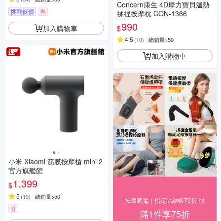
Concern康生 4D摩力寶貝溫熱
挑戰低價
券
揉捏按摩枕 CON-1366
990
加入購物車
$
4.5
(
10
)
總銷量>50
加入購物車
小米 Xiaomi 筋膜按摩槍 mini 2
官方旗艦館
1,399
$
5
(
10
)
總銷量>50
按摩家電｜指定品結帳75折-快
券
滿1件享75折