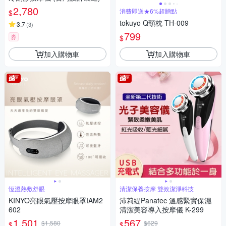
2,780
消費即送★6%超贈點
$
tokuyo Q頸枕 TH-009
3.7
(
3
)
799
券
$
加入購物車
加入購物車
恆溫熱敷舒眼
清潔保養按摩 雙效潔淨科技
KINYO亮眼氣壓按摩眼罩IAM2
沛莉緹Panatec 溫感緊實保濕
602
清潔美容導入按摩儀 K-299
1,501
567
$1,580
$629
$
$