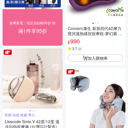
按摩家電｜指定品結帳95折-快
Concern康生 新第四代4D摩力
滿1件享95折
寶貝溫熱揉捏按摩枕-夢幻紫 C
ON-1288
990
$
3.7
(
2
)
加入購物車
刮痧 拉提 收斂 導入
Lisscode Smio.V 42度/12度 溫
冷刮痧按摩儀 (台灣設計製造)