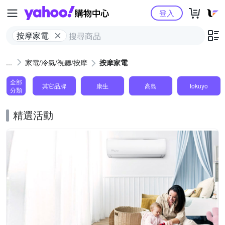
Yahoo購物中心
登入
按摩家電
家電/冷氣/視聽/按摩
按摩家電
全部
其它品牌
康生
高島
tokuyo
分類
精選活動