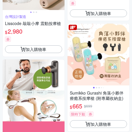
券
加入購物車
台灣設計製造
Lisscode 敲敲小摩 震動按摩槍
2,980
$
券
加入購物車
Sumikko Gurashi 角落小夥伴
療癒系按摩槍 (附專屬收納盒)
665
$699
$
限時下殺
券
加入購物車