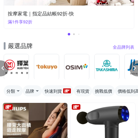
按摩家電｜指定品結帳92折-快
滿1件享92折
嚴選品牌
全品牌列表
分類
品牌
快速到貨
有現貨
挑戰低價
價格低到