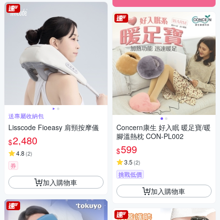
送專屬收納包
Lisscode Fioeasy 肩頸按摩儀
Concern康生 好入眠 暖足寶/暖
腳溫熱枕 CON-PL002
2,480
$
599
$
4.8
(
2
)
3.5
(
2
)
券
挑戰低價
加入購物車
加入購物車