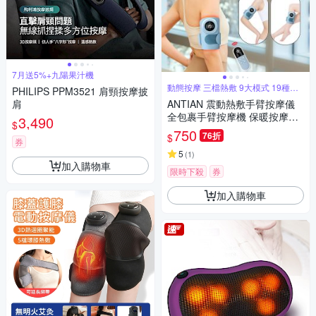
7月送5%+九陽果汁機
動態按摩 三檔熱敷 9大模式 19種力
PHILIPS PPM3521 肩頸按摩披
度
肩
ANTIAN 震動熱敷手臂按摩儀
全包裹手臂按摩機 保暖按摩放
3,490
$
鬆器 三檔熱敷暖手器（交換禮
750
76折
$
物）
券
5
(
1
)
加入購物車
限時下殺
券
加入購物車