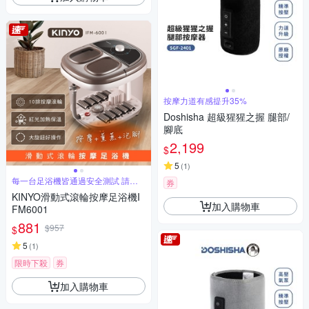
按摩力道有感提升35%
Doshisha 超級猩猩之握 腿部/
腳底
2,199
$
5
(
1
)
每一台足浴機皆通過安全測試 請安
券
心使用
KINYO滑動式滾輪按摩足浴機I
加入購物車
FM6001
881
$957
$
5
(
1
)
限時下殺
券
加入購物車