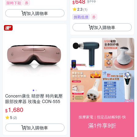
648
$719
$
限時下殺
券
2.3
(
1
)
加入購物車
挑戰低價
券
加入購物車
Concern康生 睛舒壓 時尚氣壓
眼部按摩器 玫瑰金 CON-555
1,680
$
按摩家電｜指定品結帳9折-快
5
(
2
)
滿1件享9折
加入購物車