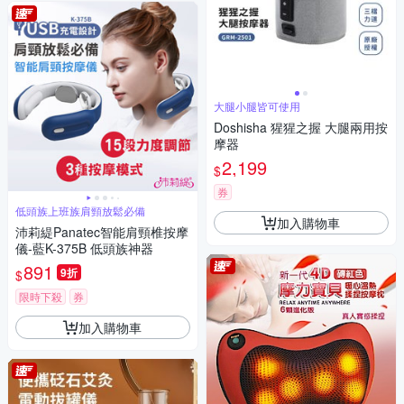
大腿小腿皆可使用
Doshisha 猩猩之握 大腿兩用按
摩器
2,199
$
券
低頭族上班族肩頸放鬆必備
加入購物車
沛莉緹Panatec智能肩頸椎按摩
儀-藍K-375B 低頭族神器
891
9折
$
限時下殺
券
加入購物車