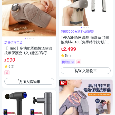
消費3000★送3%超贈點
TAKASHIMA 高島 頸舒系 頂級
披肩M-6183(免手持/斜方肌/揉
加熱按摩二合一
捏/溫熱/肩頸按摩器)-快
2,499
【Timo】多功能震動恆溫關節
$
按摩保護套 1入 (膝蓋/肩/手肘
5
(
1
)
通用)
990
$
挑戰低價
券
5
(
3
)
加入購物車
券
加入購物車