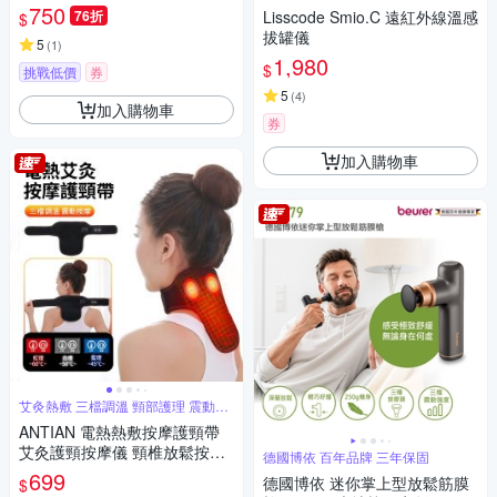
腿足療機 腳底放鬆神器
750
76折
Lisscode Smio.C 遠紅外線溫感
$
拔罐儀
5
(
1
)
1,980
$
挑戰低價
券
5
(
4
)
加入購物車
券
加入購物車
艾灸熱敷 三檔調溫 頸部護理 震動按
摩
ANTIAN 電熱熱敷按摩護頸帶
艾灸護頸按摩儀 頸椎放鬆按摩
德國博依 百年品牌 三年保固
器 護脖保暖神器
699
德國博依 迷你掌上型放鬆筋膜
$