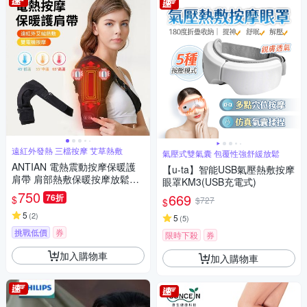
遠紅外發熱 三檔按摩 艾草熱敷
氣壓式雙氣囊 包覆性強舒緩放鬆
ANTIAN 電熱震動按摩保暖護
【u-ta】智能USB氣壓熱敷按摩
肩帶 肩部熱敷保暖按摩放鬆器
眼罩KM3(USB充電式)
手臂按摩機 肩膀運動護具
750
669
76折
$
$727
$
5
(
2
)
5
(
5
)
挑戰低價
券
限時下殺
券
加入購物車
加入購物車