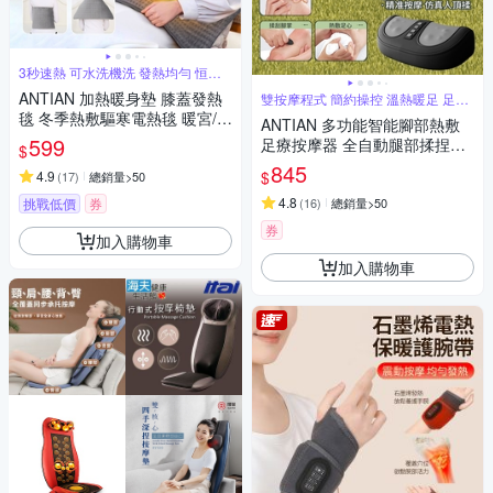
3秒速熱 可水洗機洗 發熱均勻 恒溫
線
ANTIAN 加熱暖身墊 膝蓋發熱
雙按摩程式 簡約操控 溫熱暖足 足底
滾刮
毯 冬季熱敷驅寒電熱毯 暖宮/暖
ANTIAN 多功能智能腳部熱敷
腿/暖背/暖手 60*30cm
599
足療按摩器 全自動腿部揉捏按
$
摩機 腳底經絡疏通儀（交換禮
845
$
4.9
(
17
)
總銷量>50
物）
4.8
挑戰低價
券
(
16
)
總銷量>50
券
加入購物車
加入購物車