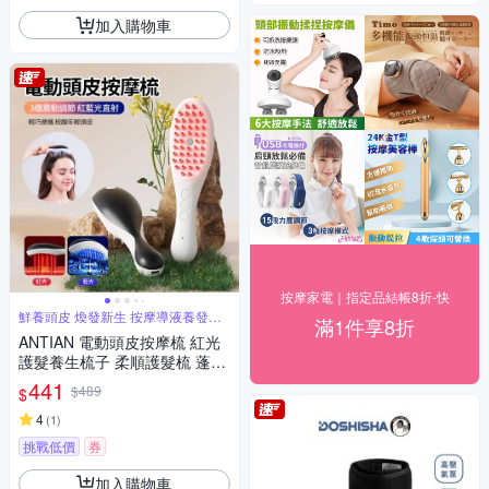
加入購物車
按摩家電｜指定品結帳8折-快
鮮養頭皮 煥發新生 按摩導液養發三
滿1件享8折
合一
ANTIAN 電動頭皮按摩梳 紅光
護髮養生梳子 柔順護髮梳 蓬鬆
按摩頭皮護理梳
441
$489
$
4
(
1
)
挑戰低價
券
加入購物車