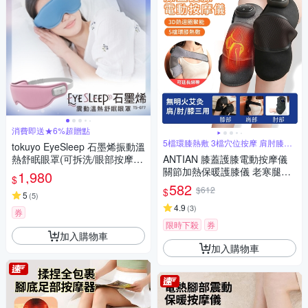
消費即送★6%超贈點
5檔環膝熱敷 3檔穴位按摩 肩肘膝多
tokuyo EyeSleep 石墨烯振動溫
用途
熱舒眠眼罩(可拆洗/眼部按摩)
ANTIAN 膝蓋護膝電動按摩儀
TS-077
關節加熱保暖護膝儀 老寒腿保
1,980
$
暖發熱器 肩肘膝蓋三用 長輩送
582
$612
$
5
禮 單只
(
5
)
4.9
(
3
)
券
限時下殺
券
加入購物車
加入購物車