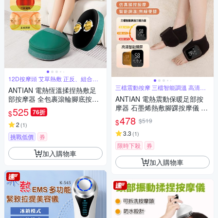
12D按摩頭 艾草熱敷 正反、組合按
摩
三檔震動按摩 三檔智能調溫 高清智
ANTIAN 電熱恆溫揉捏熱敷足
能顯屏
部按摩器 全包裹滾輪腳底按摩
ANTIAN 電熱震動保暖足部按
機 腳踝保暖按摩放鬆器 暖腳器
摩器 石墨烯熱敷腳踝按摩儀 腳
525
76折
$
暖足器
踝關節發熱按摩放鬆器
478
$519
$
2
(
1
)
3.3
(
1
)
挑戰低價
券
限時下殺
券
加入購物車
加入購物車