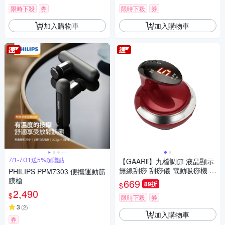
限時下殺
券
限時下殺
券
加入購物車
加入購物車
7/1-7/31送5%超贈點
【GAARii】九檔調節 液晶顯示
無線刮痧 刮痧儀 電動吸痧機 拔
PHILIPS PPM7303 便攜運動筋
罐疏通儀 按摩機 刮痧機 拔罐機
膜槍
669
89折
$
2,490
$
限時下殺
券
3
(
2
)
加入購物車
券