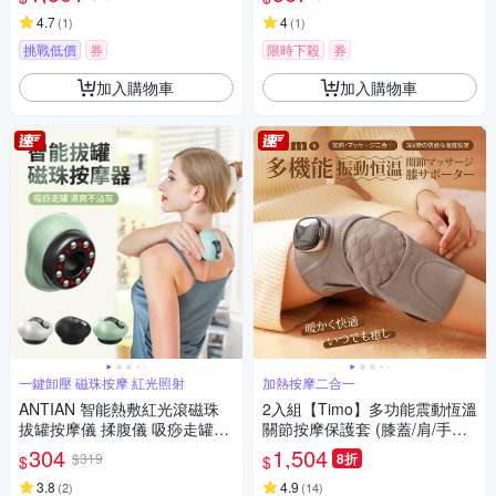
4.7
4
(
1
)
(
1
)
挑戰低價
券
限時下殺
券
加入購物車
加入購物車
一鍵卸壓 磁珠按摩 紅光照射
加熱按摩二合一
ANTIAN 智能熱敷紅光滾磁珠
2入組【Timo】多功能震動恆溫
拔罐按摩儀 揉腹儀 吸痧走罐通
關節按摩保護套 (膝蓋/肩/手肘
經活絡按摩器
通用)
304
1,504
$319
8折
$
$
3.8
4.9
(
2
)
(
14
)