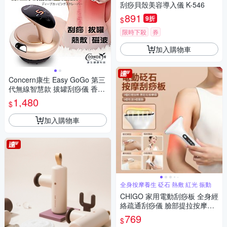
刮痧貝殼美容導入儀 K-546
891
9折
$
限時下殺
券
加入購物車
Concern康生 Easy GoGo 第三
代無線智慧款 拔罐刮痧儀 香檳
金
1,480
$
加入購物車
全身按摩養生 砭石 熱敷 紅光 振動
CHIGO 家用電動刮痧板 全身經
絡疏通刮痧儀 臉部提拉按摩儀
熱敷揉腹儀 頸椎肌肉淋巴排毒
769
$
按摩放鬆儀（非醫療器材）