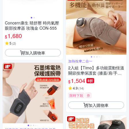
Concern康生 睛舒壓 時尚氣壓
眼部按摩器 玫瑰金 CON-555
1,680
$
5
(
2
)
加入購物車
加熱按摩二合一
2入組【Timo】多功能震動恆溫
關節按摩保護套 (膝蓋/肩/手肘
通用)
1,504
8折
$
4.9
(
14
)
限時下殺
券
加入購物車