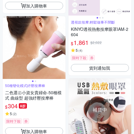
加入購物車
透視款按摩,輕鬆做事不間斷
KINYO透視熱敷按摩眼罩IAM-2
604
1,861
$2,022
$
5
(
4
)
限時下殺
券
貨到通知我
50種變化模式紓壓按摩棒
二色選㊣小資女貴婦命-50種模
式 曲線型 超強紓壓按摩棒
304
8折
$
補貨中
5
(
2
)
限時下殺
券
加入購物車