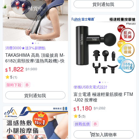
貨到通知我
補貨中
消費3000★送3%超贈點
TAKASHIMA 高島 頂級披肩 M-
6182(肩頸按摩/溫熱馬殺機)-快
1,822
$1,980
$
5
(
1
)
限時下殺
券
便攜USB充電式設計
富士電通 極速輕量筋膜槍 FTM
貨到通知我
-U02 按摩槍
1,180
$1,282
$
5
(
5
)
挑戰低價
券
加入購物車