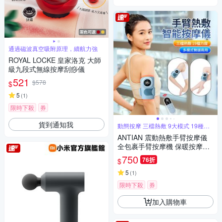
通過磁波真空吸附原理，續航力強
ROYAL LOCKE 皇家洛克 大師
級九段式無線按摩刮痧儀
521
$578
$
5
(
1
)
限時下殺
券
貨到通知我
動態按摩 三檔熱敷 9大模式 19種力
度
ANTIAN 震動熱敷手臂按摩儀
全包裹手臂按摩機 保暖按摩放
鬆器 三檔熱敷暖手器（交換禮
750
76折
$
物）
5
(
1
)
限時下殺
券
加入購物車