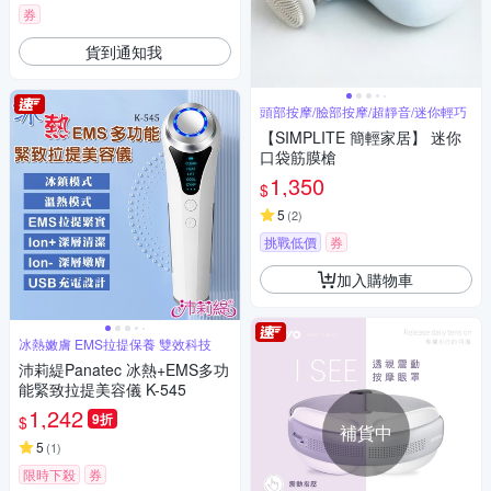
券
貨到通知我
頭部按摩/臉部按摩/超靜音/迷你輕巧
【SIMPLITE 簡輕家居】 迷你
口袋筋膜槍
1,350
$
5
(
2
)
挑戰低價
券
加入購物車
冰熱嫩膚 EMS拉提保養 雙效科技
沛莉緹Panatec 冰熱+EMS多功
能緊致拉提美容儀 K-545
1,242
9折
$
補貨中
5
(
1
)
限時下殺
券