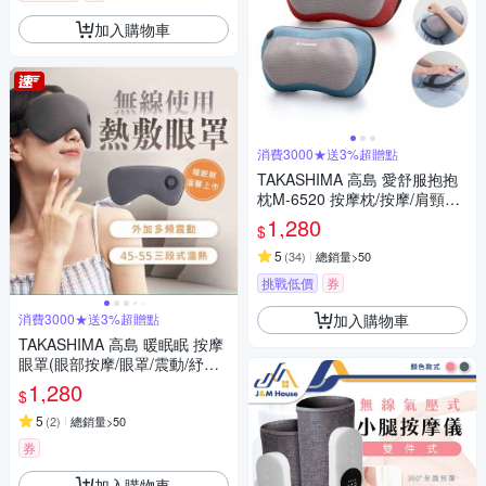
加入購物車
消費3000★送3%超贈點
TAKASHIMA 高島 愛舒服抱抱
枕M-6520 按摩枕/按摩/肩頸按
摩/溫熱揉捏
1,280
$
5
(
34
)
總銷量>50
挑戰低價
券
加入購物車
消費3000★送3%超贈點
TAKASHIMA 高島 暖眠眠 按摩
眼罩(眼部按摩/眼罩/震動/紓壓/
熱敷/禮物/M-203)
1,280
$
5
(
2
)
總銷量>50
券
加入購物車