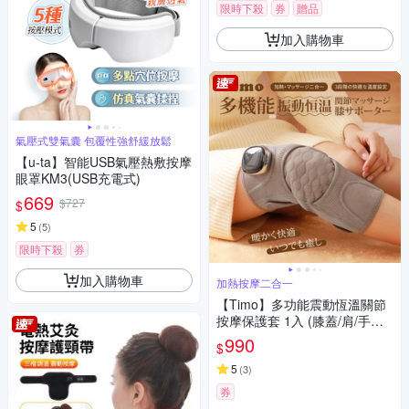
限時下殺
券
贈品
加入購物車
氣壓式雙氣囊 包覆性強舒緩放鬆
【u-ta】智能USB氣壓熱敷按摩
眼罩KM3(USB充電式)
669
$727
$
5
(
5
)
限時下殺
券
加入購物車
加熱按摩二合一
【Timo】多功能震動恆溫關節
按摩保護套 1入 (膝蓋/肩/手肘
通用)
990
$
5
(
3
)
券