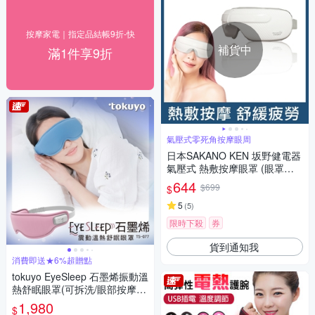
按摩家電｜指定品結帳9折-快
補貨中
滿1件享9折
氣壓式零死角按摩眼周
日本SAKANO KEN 坂野健電器
氣壓式 熱敷按摩眼罩 (眼罩熱
敷/眼部按摩/睡眠眼罩/蒸氣眼
644
$699
$
罩)
5
(
5
)
限時下殺
券
貨到通知我
消費即送★6%超贈點
tokuyo EyeSleep 石墨烯振動溫
熱舒眠眼罩(可拆洗/眼部按摩)
TS-077
1,980
$