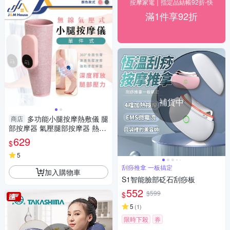
按摩家電｜指定品結帳92折-快
滿1件享92折
補貨中
多功能小腿按摩熱敷儀 腿
商店
部按摩器 氣壓腿部按摩器 熱敷
美腿按摩器 小腿按摩器 單入
629
$
5
刮痧推拿 一板搞定
加入購物車
S1智能臉部砭石刮痧板
552
$599
$
5
(
1
)
限時下殺
券