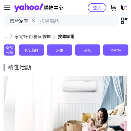
Yahoo購物中心
登入
按摩家電
家電/冷氣/視聽/按摩
按摩家電
全部
其它品牌
康生
高島
tokuyo
分類
精選活動