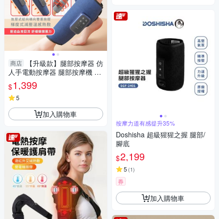
【升級款】腿部按摩器 仿
商店
人手電動按摩器 腿部按摩機 腿
部氣囊熱敷按摩儀器 小腿按摩
1,399
$
機 按摩
5
加入購物車
按摩力道有感提升35%
Doshisha 超級猩猩之握 腿部/
腳底
2,199
$
5
(
1
)
券
加入購物車