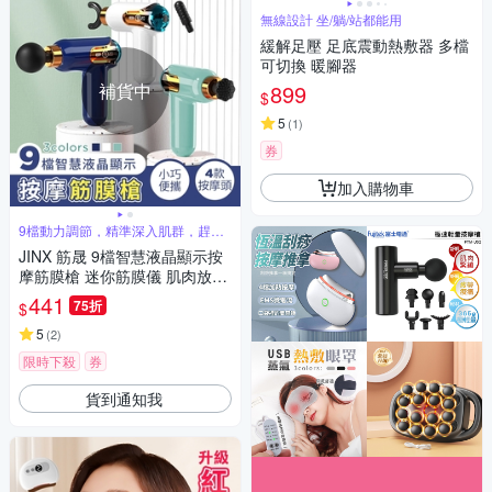
無線設計 坐/躺/站都能用
緩解足壓 足底震動熱敷器 多檔
可切換 暖腳器
補貨中
899
$
5
(
1
)
券
加入購物車
9檔動力調節，精準深入肌群，趕走
身體疲勞
JINX 筋晟 9檔智慧液晶顯示按
摩筋膜槍 迷你筋膜儀 肌肉放鬆
按摩器 舒緩按摩儀 運動放鬆
441
75折
$
5
(
2
)
限時下殺
券
貨到通知我