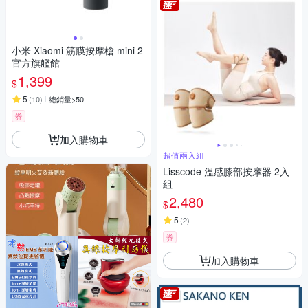
小米 Xiaomi 筋膜按摩槍 mini 2
官方旗艦館
1,399
$
5
(
10
)
總銷量>50
券
加入購物車
超值兩入組
Lisscode 溫感膝部按摩器 2入
組
2,480
$
5
(
2
)
券
加入購物車