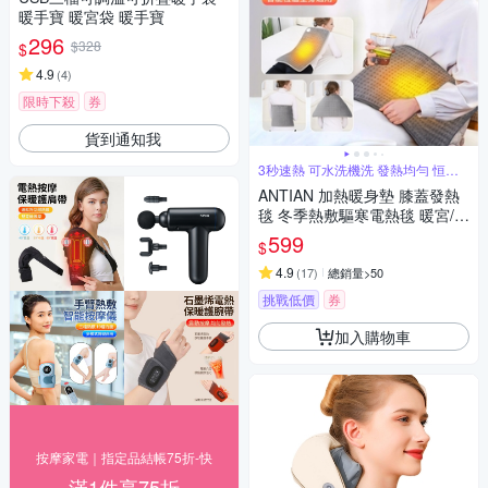
暖手寶 暖宮袋 暖手寶
296
$328
$
4.9
(
4
)
限時下殺
券
貨到通知我
3秒速熱 可水洗機洗 發熱均勻 恒溫
線
ANTIAN 加熱暖身墊 膝蓋發熱
毯 冬季熱敷驅寒電熱毯 暖宮/暖
腿/暖背/暖手 60*30cm
599
$
4.9
(
17
)
總銷量>50
挑戰低價
券
加入購物車
按摩家電｜指定品結帳75折-快
滿1件享75折