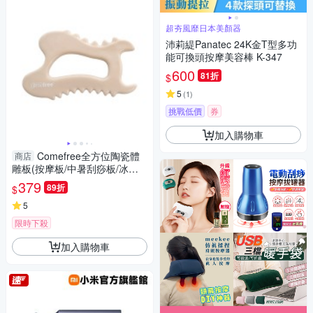
超夯風靡日本美顏器
沛莉緹Panatec 24K金T型多功
能可換頭按摩美容棒 K-347
600
81折
$
5
(
1
)
挑戰低價
券
加入購物車
Comefree全方位陶瓷體
商店
雕板(按摩板/中暑刮痧板/冰鎮
熱敷/全身按摩/疏通經絡/放鬆肌
379
89折
$
肉/GetSport)
5
限時下殺
加入購物車