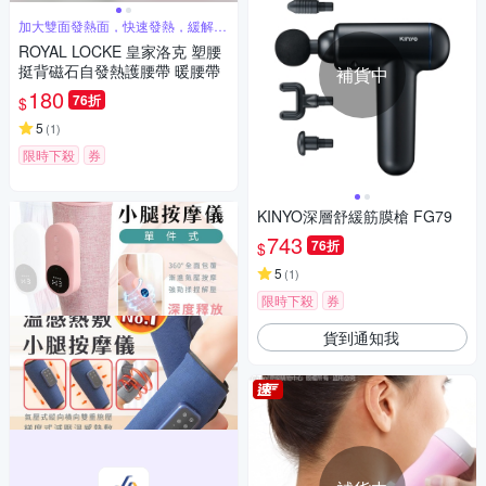
加大雙面發熱面，快速發熱，緩解腰
部疲勞
ROYAL LOCKE 皇家洛克 塑腰
挺背磁石自發熱護腰帶 暖腰帶
補貨中
180
76折
$
5
(
1
)
限時下殺
券
KINYO深層舒緩筋膜槍 FG79
743
76折
$
5
(
1
)
限時下殺
券
貨到通知我