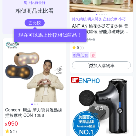
馬上比買最好
相似商品比比看
持久續航 明火懸灸 凸點按摩 小巧手
去比較
持
ANTIAN 桃花灸砭石艾灸棒 電
動艾灸拔罐儀 智能滾磁珠拔罐
按摩儀 吸罐艾灸器
495
$549
$
5
(
1
)
挑戰低價
券
加入購物車
補貨中
Concern 康生 摩力寶貝溫熱揉
捏按摩枕 CON-1288
990
$
5
(
1
)