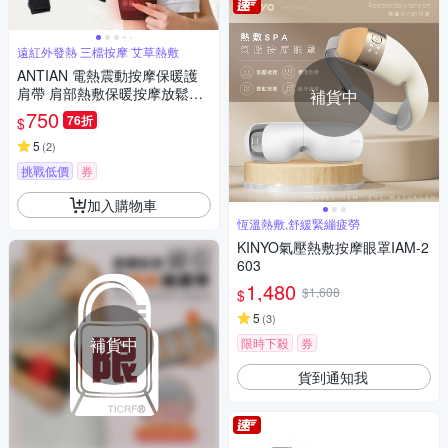
遠紅外發熱 三檔按摩 艾草熱敷
ANTIAN 電熱震動按摩保暖護
肩帶 肩部熱敷保暖按摩放鬆器
補貨中
手臂按摩機 肩膀運動護具
750
76折
$
5
(
2
)
挑戰低價
券
加入購物車
恆溫熱敷,舒緩緊繃疲勞
KINYO氣壓熱敷按摩眼罩IAM-2
603
1,480
$1,608
$
5
(
3
)
補貨中
限時下殺
券
貨到通知我