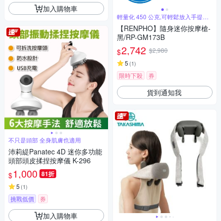
加入購物車
輕量化 450 公克,可輕鬆放入手提包
中
【RENPHO】隨身迷你按摩槍-
黑/RP-GM173B
2,742
$2,980
$
5
(
1
)
限時下殺
券
貨到通知我
不只是頭部 全身肌膚也適用
沛莉緹Panatec 4D 迷你多功能
頭部頭皮揉捏按摩儀 K-296
1,000
81折
$
5
(
1
)
挑戰低價
券
加入購物車