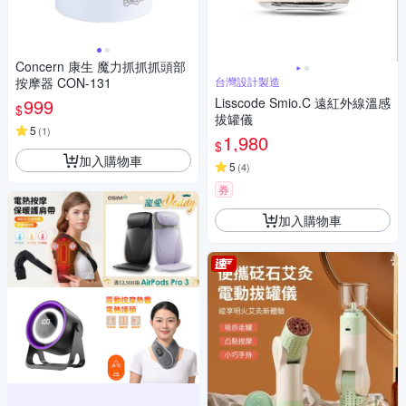
Concern 康生 魔力抓抓抓頭部
按摩器 CON-131
台灣設計製造
999
Lisscode Smio.C 遠紅外線溫感
$
拔罐儀
5
(
1
)
1,980
$
加入購物車
5
(
4
)
券
加入購物車