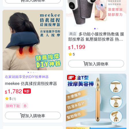
多功能小腿按摩熱敷儀 腿
商店
部按摩器 氣壓腿部按摩器 熱敷
美腿按摩器 小腿按摩器 雙入
1,199
$
5
加入購物車
在家就能享受的DIY按摩神器
meekee 仿真揉捏肩頸按摩器
1,782
9折
$
5
(
1
)
限時下殺
券
加入購物車