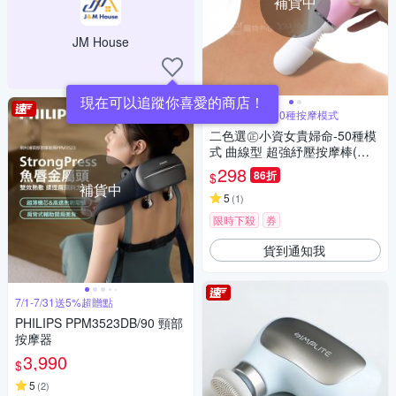
補貨中
JM House
現在可以追蹤你喜愛的商店！
★日本超夯★50種按摩模式
二色選㊣小資女貴婦命-50種模
式 曲線型 超強紓壓按摩棒(快
速到貨)
298
86折
$
補貨中
5
(
1
)
限時下殺
券
貨到通知我
7/1-7/31送5%超贈點
PHILIPS PPM3523DB/90 頸部
按摩器
3,990
$
5
(
2
)