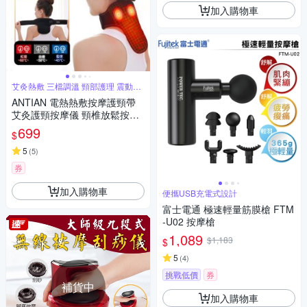
加入購物車
艾灸熱敷 三檔調溫 頸部護理 震動按
摩
ANTIAN 電熱熱敷按摩護頸帶
艾灸護頸按摩儀 頸椎放鬆按摩
器 護脖保暖神器
699
$
5
(
5
)
券
加入購物車
便攜USB充電式設計
富士電通 極速輕量筋膜槍 FTM
-U02 按摩槍
1,089
$1,183
$
5
(
4
)
挑戰低價
券
補貨中
加入購物車