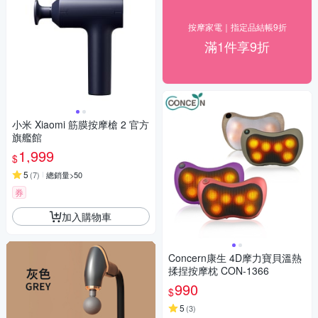
按摩家電｜指定品結帳9折
滿1件享9折
小米 Xiaomi 筋膜按摩槍 2 官方
旗艦館
1,999
$
5
(
7
)
總銷量>50
券
加入購物車
Concern康生 4D摩力寶貝溫熱
揉捏按摩枕 CON-1366
990
$
5
(
3
)