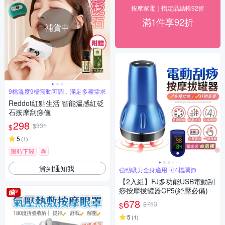
按摩家電｜指定品結帳92折
滿1件享92折
補貨中
9檔溫度9檔震動可調，滿足多種需求
Reddot紅點生活 智能溫感紅砭
石按摩刮痧儀
298
$331
$
5
(
1
)
限時下殺
券
貨到通知我
強勁吸力全身適用 可4檔調節
【2入組】FJ多功能USB電動刮
痧按摩拔罐器CP5(紓壓必備)
678
$753
$
5
(
1
)