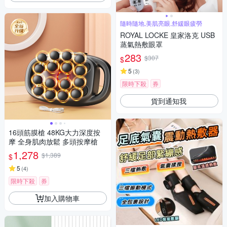
隨時隨地,美肌亮眼,舒緩眼疲勞
ROYAL LOCKE 皇家洛克 USB
蒸氣熱敷眼罩
283
$307
$
5
(
3
)
限時下殺
券
貨到通知我
16頭筋膜槍 48KG大力深度按
摩 全身肌肉放鬆 多頭按摩槍
1,278
$1,389
$
5
(
4
)
限時下殺
券
加入購物車