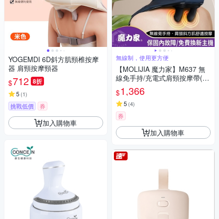
無線制，使用更方便
YOGEMDI 6D斜方肌頸椎按摩
器 肩頸按摩頸器
【MOLIJIA 魔力家】M637 無
線免手持/充電式肩頸按摩帶(頸
712
8折
$
肩/揉捏/按摩枕/加熱熱敷/腰部
1,366
$
5
(
1
)
按摩/背部按摩/腳部按摩/腹部按
摩)
5
(
4
)
挑戰低價
券
券
加入購物車
加入購物車