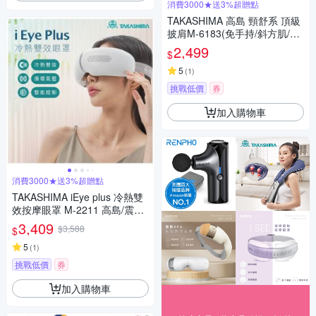
消費3000★送3%超贈點
TAKASHIMA 高島 頸舒系 頂級
披肩M-6183(免手持/斜方肌/揉
捏/溫熱/肩頸按摩器)-快
2,499
$
5
(
1
)
挑戰低價
券
加入購物車
消費3000★送3%超贈點
TAKASHIMA iEye plus 冷熱雙
效按摩眼罩 M-2211 高島/震動/
熱敷/冷敷
3,409
$3,588
$
5
(
1
)
挑戰低價
券
加入購物車