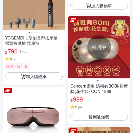
加入購物車
YOGEMDI U型加長型按摩槍
彎頭按摩槍 按摩搥
補貨中
796
$865
$
5
(
2
)
限時下殺
券
加入購物車
Concern康生 媽祖有BOBI-按摩
枕(花生款) CON-1888
999
$
5
(
4
)
貨到通知我