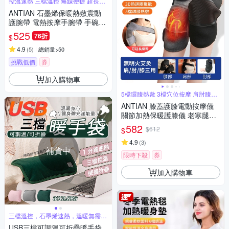
控溫速熱 三檔溫控 無線便捷 超長續
航
ANTIAN 石墨烯保暖熱敷震動
護腕帶 電熱按摩手腕帶 手碗按
摩儀 手腕保暖神器
525
76折
$
4.9
(
5
)
總銷量>50
挑戰低價
券
加入購物車
5檔環膝熱敷 3檔穴位按摩 肩肘膝多
用途
ANTIAN 膝蓋護膝電動按摩儀
關節加熱保暖護膝儀 老寒腿保
暖發熱器 肩肘膝蓋三用 長輩送
582
$612
$
禮 單只
4.9
(
3
)
補貨中
限時下殺
券
加入購物車
三檔溫控，石墨烯速熱，溫暖無需等
待
USB三檔可調溫可折疊暖手袋