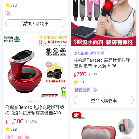
5
(
5
)
券
加入購物車
放鬆必備 操作簡單
沛莉緹Panatec 高彈性電熱護
腕 熱敷帶 單入裝 K-361
720
$799
$
5
(
1
)
挑戰低價
券
加入購物車
倍麗森Beroso 無線充電版可替
換頭溫熱按摩刮痧美體機A000
21拔罐機 推拿儀 經絡儀 舒眠
1,000
$1,052
$
小物
5
(
2
)
限時下殺
券