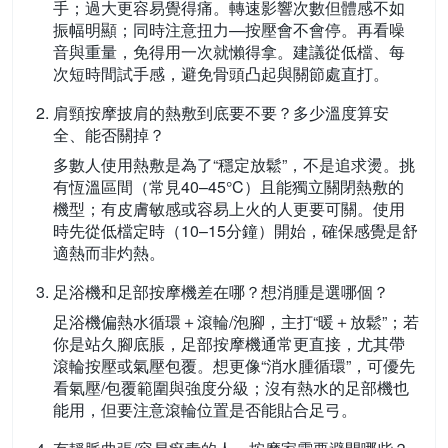
手；過大更容易覺得痛。轉速影響次數但體感不如
振幅明顯；同時注意扭力—按壓會不會停。再看噪
音與重量，免得用一次就懶得拿。建議從低檔、每
次短時間試手感，避免骨頭凸起與關節處直打。
肩頸按摩披肩的熱敷到底要不要？多少溫度算安
全、能否關掉？
多數人使用熱敷是為了“穩定放鬆”，不是追求燙。挑
有恆溫區間（常見40–45°C）且能獨立關閉熱敷的
機型；有皮膚敏感或容易上火的人更要可關。使用
時先從低檔定時（10–15分鐘）開始，確保感覺是舒
適熱而非灼熱。
足浴機和足部按摩機差在哪？想消腫是選哪個？
足浴機偏熱水循環＋滾輪/泡腳，主打“暖＋放鬆”；若
你是站久腳底脹，足部按摩機通常更直接，尤其帶
滾輪按壓或氣壓包覆。想更像“消水腫循環”，可優先
看氣壓/包覆範圍與強度分級；沒有熱水的足部機也
能用，但要注意滾輪位置是否能貼合足弓。