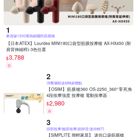
募資破1200萬熱銷國民筋膜槍
【日本ATEX】Lourdes MINI180口袋型筋膜按摩槍 AX-HX450 (附
肩背伸縮桿)-3色任選
3,788
$
券
消費滿額送688超贈點
【OSIM】筋膜槍360 OS-2250_360°零死角
4段按摩強度 按摩槍 電動按摩器
2,980
$
券
頭部按摩/臉部按摩/超靜音/迷你輕巧
【SIMPLITE 簡輕家居】 迷你口袋筋膜槍