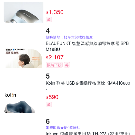
1,350
$
券
隨時隨地，輕享大師揉捏按摩
BLAUPUNKT 智慧溫感無線肩頸按摩器 BPB-
M19BU
2,107
$
限時下殺
券
Kolin 歌林 USB充電揉捏按摩枕 KMA-HC600
-
590
$
券
消費即送★6%超贈點
tokuyo 涼峰按摩車用墊 TH-273 (家用/車用/