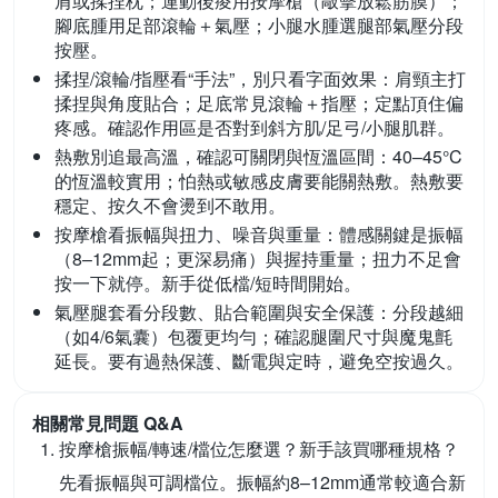
肩或揉捏枕；運動後痠用按摩槍（敲擊放鬆筋膜）；
腳底腫用足部滾輪＋氣壓；小腿水腫選腿部氣壓分段
按壓。
揉捏/滾輪/指壓看“手法”，別只看字面效果：
肩頸主打
揉捏與角度貼合；足底常見滾輪＋指壓；定點頂住偏
疼感。確認作用區是否對到斜方肌/足弓/小腿肌群。
熱敷別追最高溫，確認可關閉與恆溫區間：
40–45°C
的恆溫較實用；怕熱或敏感皮膚要能關熱敷。熱敷要
穩定、按久不會燙到不敢用。
按摩槍看振幅與扭力、噪音與重量：
體感關鍵是振幅
（8–12mm起；更深易痛）與握持重量；扭力不足會
按一下就停。新手從低檔/短時間開始。
氣壓腿套看分段數、貼合範圍與安全保護：
分段越細
（如4/6氣囊）包覆更均勻；確認腿圍尺寸與魔鬼氈
延長。要有過熱保護、斷電與定時，避免空按過久。
相關常見問題 Q&A
按摩槍振幅/轉速/檔位怎麼選？新手該買哪種規格？
先看振幅與可調檔位。振幅約8–12mm通常較適合新