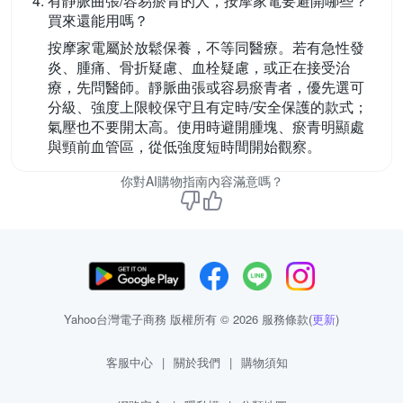
有靜脈曲張/容易瘀青的人，按摩家電要避開哪些？
買來還能用嗎？
按摩家電屬於放鬆保養，不等同醫療。若有急性發
炎、腫痛、骨折疑慮、血栓疑慮，或正在接受治
療，先問醫師。靜脈曲張或容易瘀青者，優先選可
分級、強度上限較保守且有定時/安全保護的款式；
氣壓也不要開太高。使用時避開腫塊、瘀青明顯處
與頸前血管區，從低強度短時間開始觀察。
你對AI購物指南內容滿意嗎？
Yahoo台灣電子商務 版權所有 © 2026 服務條款(
更新
)
客服中心
|
關於我們
|
購物須知