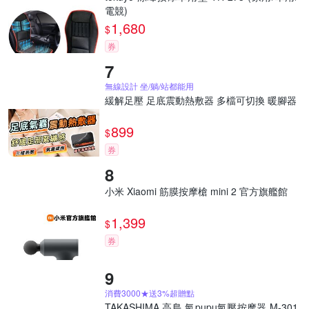
電競)
1,680
$
券
無線設計 坐/躺/站都能用
緩解足壓 足底震動熱敷器 多檔可切換 暖腳器
899
$
券
小米 Xiaomi 筋膜按摩槍 mini 2 官方旗艦館
1,399
$
券
消費3000★送3%超贈點
TAKASHIMA 高島 氣pupu氣壓按摩器 M-301