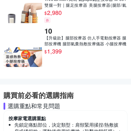
雙腿一對 | 腿足按摩器 美腿按摩器(腿部/氣
壓/手部按摩)
2,980
$
券
【升級款】腿部按摩器 仿人手電動按摩器 腿
部按摩機 腿部氣囊熱敷按摩儀器 小腿按摩機
按摩
1,399
$
購買前必看的選購指南
選購重點和常見問題
按摩家電
選購重點
先鎖定痛點部位，決定類型：
肩頸緊用揉捏/熱敷披