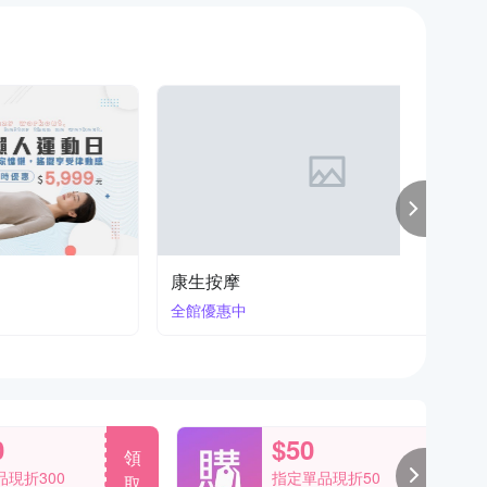
BEREST按摩家電
bodygr
限時活
匠心日製 極致呵護
0
$50
領
領
現折300
指定單品現折50
取
取