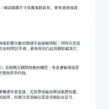
勻；確認腿圍尺寸與魔鬼氈延長。要有過熱保護、
。轉速影響次數但體感不如振幅明顯；同時注意扭
次短時間試手感，避免骨頭凸起與關節處直打。
°C）且能獨立關閉熱敷的機型；有皮膚敏感或容
舒適熱而非灼熱。
按摩機通常更直接，尤其帶滾輪按壓或氣壓包覆。
機也能用，但要注意滾輪位置是否能貼合足弓。