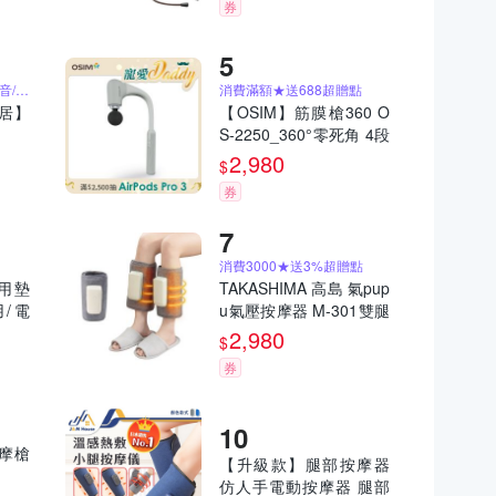
券
頭部按摩/臉部按摩/超靜音/迷你輕巧
消費滿額★送688超贈點
家居】
【OSIM】筋膜槍360 O
S-2250_360°零死角 4段
按摩強度 按摩槍 電動按
2,980
$
摩器
券
消費3000★送3%超贈點
車用墊
TAKASHIMA 高島 氣pup
用/電
u氣壓按摩器 M-301雙腿
一對 | 腿足按摩器 美腿
2,980
$
按摩器(腿部/氣壓/手部按
券
摩)
按摩槍
【升級款】腿部按摩器
仿人手電動按摩器 腿部