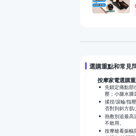
選購重點和常見
按摩家電
選購重
先鎖定痛點部
壓；小腿水腫
揉捏/滾輪/指
否對到斜方肌/
熱敷別追最高
不敢用。
按摩槍看振幅