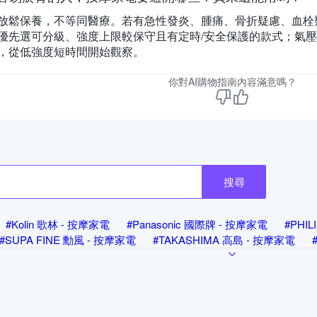
放鬆保養，不等同醫療。若有急性發炎、腫痛、骨折疑慮、血栓
優先選可分級、強度上限較保守且有定時/安全保護的款式；氣
，從低強度短時間開始觀察。
你對AI購物指南內容滿意嗎？
搜尋
#Kolin 歌林 - 按摩家電
#Panasonic 國際牌 - 按摩家電
#PHI
#SUPA FINE 勳風 - 按摩家電
#TAKASHIMA 高島 - 按摩家電
RTISAN 奧堤森 - 按摩家電
#AXIO - 按摩家電
#Beroso 倍麗森
 按摩家電
#breo 倍輕鬆 - 按摩家電
#Comefree - 按摩家電
#C
電
#Future Lab. 未來實驗室 - 按摩家電
#G-PLUS 拓勤 - 按摩家
 - 按摩家電
#JHT - 按摩家電
#JOHNSON 喬山 - 按摩家電