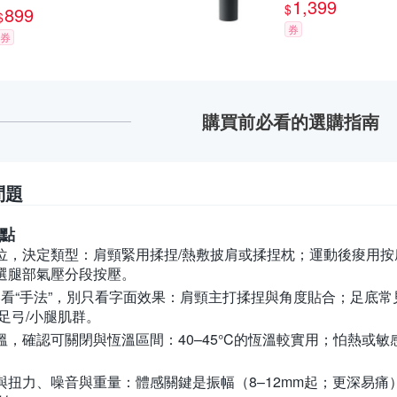
1,399
$
899
$
券
券
購買前必看的選購指南
問題
點
位，決定類型：
肩頸緊用揉捏/熱敷披肩或揉捏枕；運動後痠用
選腿部氣壓分段按壓。
壓看“手法”，別只看字面效果：
肩頸主打揉捏與角度貼合；足底常
足弓/小腿肌群。
溫，確認可關閉與恆溫區間：
40–45°C的恆溫較實用；怕熱
與扭力、噪音與重量：
體感關鍵是振幅（8–12mm起；更深易