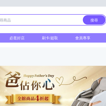
搜尋
必逛好店
刷卡/超取
會員專享