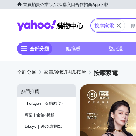
首頁
拍賣
企業/大宗採購入口
合作招商
App下載
Yahoo購物中心
按摩家電
全部分類
點換券
登記送
按摩家電
家電/冷氣/視聽/按摩
熱門推薦
Theragun｜促銷9折起
輝葉｜全館8折起
tokuyo｜送6%超贈點