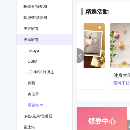
吸塵器/掃地機
精選活動
除濕機/清淨機
美容家電
按摩家電
tokuyo
OSIM
JOHNSON 喬山
身大師
ATEX舒脊律動搖擺
下殺
限時下殺
輝葉
奧佳華
看更多
冷氣/風扇/電暖器
領券中心
電冰箱