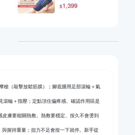
按摩機 腿部氣囊熱敷按
1,399
$
摩儀器 小腿按摩機 按摩
按摩槍（敲擊放鬆筋膜）；腳底腫用足部滾輪＋氣
見滾輪＋指壓；定點頂住偏疼感。確認作用區是
或敏感皮膚要能關熱敷。熱敷要穩定、按久不會燙到
痛）與握持重量；扭力不足會按一下就停。新手從