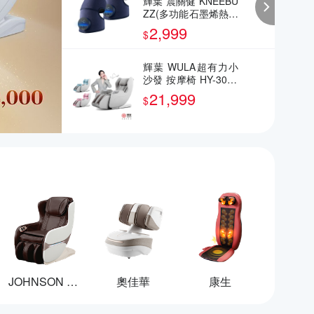
輝葉 震關健 KNEEBU
ZZ(多功能石墨烯熱感
按摩器) 2入 關節按摩
2,999
$
膝蓋按摩 HY-762
輝葉 WULA超有力小
沙發 按摩椅 HY-3068
A
21,999
$
JOHNSON 喬山
奧佳華
康生