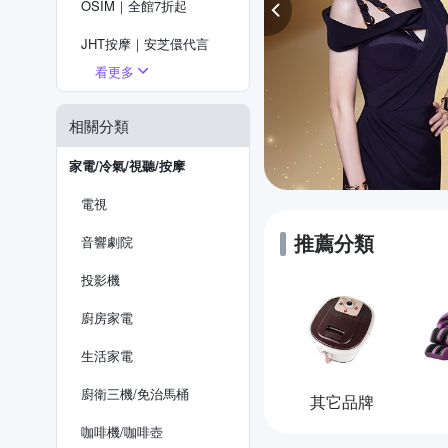
OSIM｜全館7折起
JHT按摩｜安芝儇代言
看更多
喬山｜超值優惠
健身大師｜下殺8折起
相關分類
飛利浦｜送5%超贈點
家電/冷氣/視聽/按摩
電視
推薦分類
音響劇院
投影機
廚房家電
生活家電
廚衛三機/免治馬桶
其它品牌
咖啡機/咖啡壺