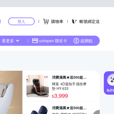
購物車
帳號綁定送
登入
看更多
uniopen 聯名卡
超贈點
消費滿萬★送500超贈點
輝葉 4D溫熱手感按摩
墊 HY-633
3,999
$
消費滿萬★送500超贈點