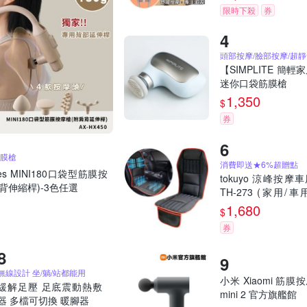
限時下殺
券
【SIMPLITE 簡輕
迷你口袋筋膜槍
1,350
$
券
筋膜槍
消費即送★6%超贈點
es MINI180口袋型筋膜按
tokuyo 涼峰按摩
附肩背伸縮桿)-3色任選
TH-273 (家用/車
競)
1,680
$
券
無線設計 坐/躺/站都能用
小米 Xiaomi 筋膜
緩解足壓 足底震動熱敷
mini 2 官方旗艦館
器 多檔可切換 暖腳器