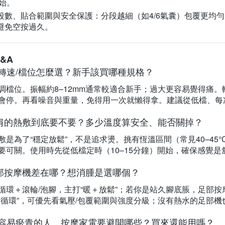
始。
段數、貼合範圍與安全保護：
分段越細（如4/6氣囊）包覆更均
避免空按過久。
&A
/轉速/檔位怎麼選？新手該買哪種規格？
調檔位。振幅約8–12mm通常較適合新手；過大更容易覺得痛
會停。再看噪音與重量，免得用一次就懶得拿。建議從低檔、每
肩的熱敷到底要不要？多少溫度算安全、能否關掉？
敷是為了“穩定放鬆”，不是追求燙。挑有恆溫區間（常見40–45
要可關。使用時先從低檔定時（10–15分鐘）開始，確保感覺是
部按摩機差在哪？想消腫是選哪個？
循環＋滾輪/泡腳，主打“暖＋放鬆”；若你是站久腳底脹，足部
腫循環”，可優先看氣壓/包覆範圍與強度分級；沒有熱水的足部
/容易瘀青的人，按摩家電要避開哪些？買來還能用嗎？