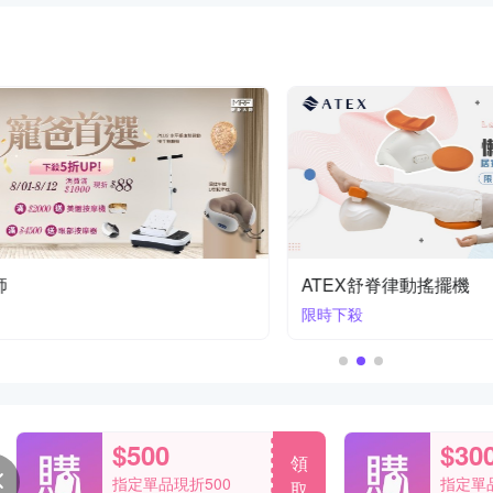
機
康生按摩
全館優惠中
$500
$30
領
指定單品現折500
指定單品
取