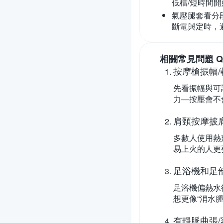
低檔/短時間開
氣壓腿套看分
斷電與定時，
相關常見問題 Q
按摩槍振幅
先看振幅與可
力—按壓會不
肩頸按摩披
多數人使用熱
易上火的人更
足浴機和足
足浴機偏熱水
想更像“消水
有靜脈曲張