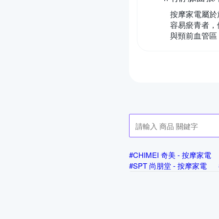
按摩家電屬於
容易瘀青者，
與頸前血管區
#CHIMEI 奇美 - 按摩家電
#SPT 尚朋堂 - 按摩家電
#ANTIAN - 按摩家電
#A
#BLAUPUNKT 德國藍寶 -
#Fujitek 富士電通 - 按摩家
#HEALTHPIT 日式舒適生活