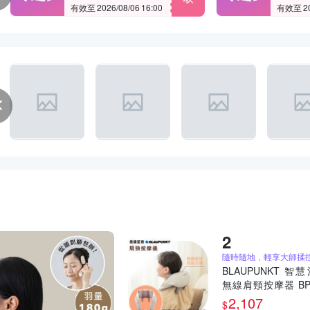
有效至 2026/08/06 16:00
有效至 202
BLAUPUNKT 智
無線肩頸按摩器 BP
19BU
2,107
$