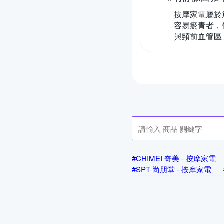
按摩家電屬於
容易瘀青者，
與頸前血管區
#CHIMEI 奇美 - 按摩家電
#SPT 尚朋堂 - 按摩家電
#ANTIAN - 按摩家電
#A
#BLAUPUNKT 德國藍寶 -
#Fujitek 富士電通 - 按摩家
#HEALTHPIT 日式舒適生活