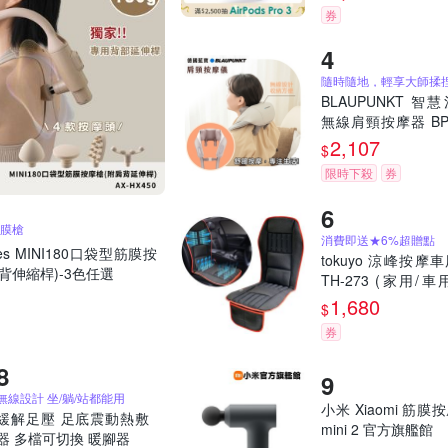
摩器
券
BLAUPUNKT 智
無線肩頸按摩器 BP
19BU
2,107
$
限時下殺
券
筋膜槍
消費即送★6%超贈點
es MINI180口袋型筋膜按
tokuyo 涼峰按摩
附肩背伸縮桿)-3色任選
TH-273 (家用/車
競)
1,680
$
券
無線設計 坐/躺/站都能用
小米 Xiaomi 筋膜
緩解足壓 足底震動熱敷
mini 2 官方旗艦館
器 多檔可切換 暖腳器