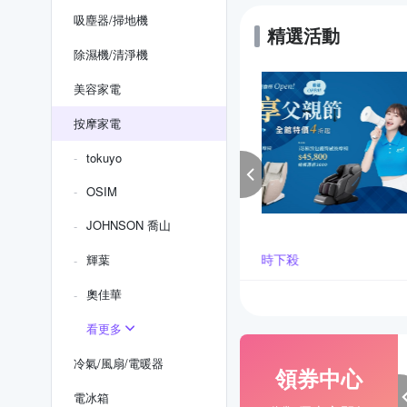
吸塵器/掃地機
精選活動
除濕機/清淨機
美容家電
按摩家電
tokuyo
OSIM
JOHNSON 喬山
身大師
ATEX舒脊律動搖擺
下殺
限時下殺
輝葉
奧佳華
看更多
冷氣/風扇/電暖器
領券中心
電冰箱