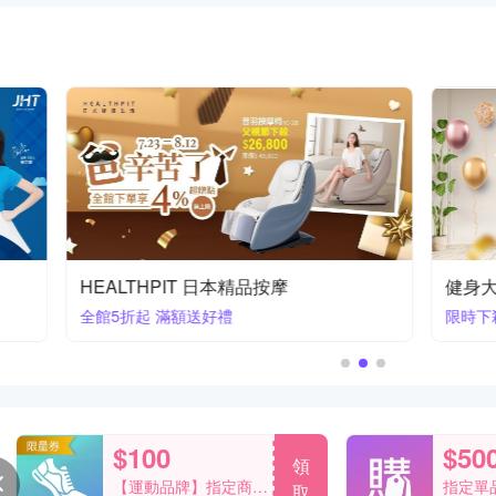
機
康生按摩
全館優惠中
$100
$50
領
【運動品牌】指定商品
指定單品
取