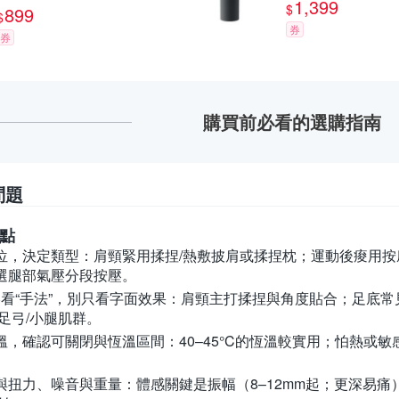
1,399
$
899
$
券
券
購買前必看的選購指南
問題
點
位，決定類型：
肩頸緊用揉捏/熱敷披肩或揉捏枕；運動後痠用
選腿部氣壓分段按壓。
壓看“手法”，別只看字面效果：
肩頸主打揉捏與角度貼合；足底常
足弓/小腿肌群。
溫，確認可關閉與恆溫區間：
40–45°C的恆溫較實用；怕熱
與扭力、噪音與重量：
體感關鍵是振幅（8–12mm起；更深易