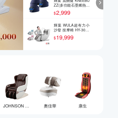
輝葉 震關健 KNEEBU
ZZ(多功能石墨烯熱感
按摩器) 2入 關節按摩
2,999
$
膝蓋按摩 HY-762
輝葉 WULA超有力小
沙發 按摩椅 HY-3068
A
19,999
$
JOHNSON 喬山
奧佳華
康生