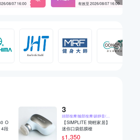
6/08/07 16:00
有效至 2026/08/07 16:00
頭部按摩/臉部按摩/超靜音/迷你輕巧
0 O
【SIMPLITE 簡輕家居】
 4段
迷你口袋筋膜槍
電動按
1,350
$