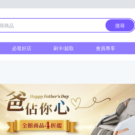
搜尋
必逛好店
刷卡/超取
會員專享