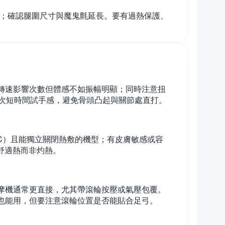
勻；確認腿圍尺寸與魔鬼氈延長。要有過熱保護、
。轉速影響次數但體感不如振幅明顯；同時注意扭
次短時間試手感，避免骨頭凸起與關節處直打。
°C）且能獨立關閉熱敷的機型；有皮膚敏感或容
舒適熱而非灼熱。
按摩機通常更直接，尤其帶滾輪按壓或氣壓包覆。
機也能用，但要注意滾輪位置是否能貼合足弓。