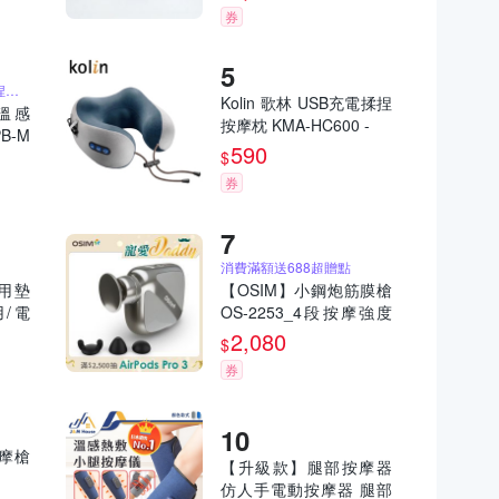
券
隨時隨地，輕享大師揉捏按摩
Kolin 歌林 USB充電揉捏
慧溫感
按摩枕 KMA-HC600 -
B-M
590
$
券
消費滿額送688超贈點
車用墊
【OSIM】小鋼炮筋膜槍
用/電
OS-2253_4段按摩強度
時尚潮流 按摩槍 筋膜槍
2,080
$
迷你筋膜槍 隨身筋膜槍
券
電動筋膜槍
按摩槍
【升級款】腿部按摩器
仿人手電動按摩器 腿部