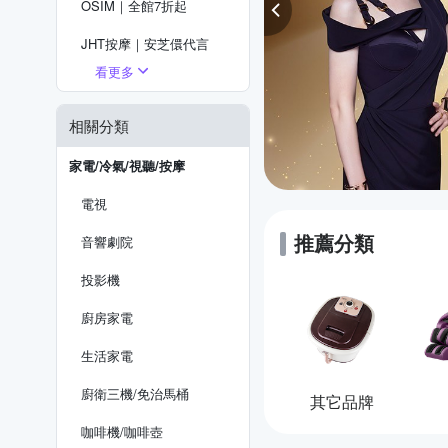
OSIM｜全館7折起
JHT按摩｜安芝儇代言
看更多
喬山｜超值優惠
健身大師｜下殺8折起
相關分類
飛利浦｜送5%超贈點
家電/冷氣/視聽/按摩
電視
推薦分類
音響劇院
投影機
廚房家電
生活家電
廚衛三機/免治馬桶
其它品牌
咖啡機/咖啡壺