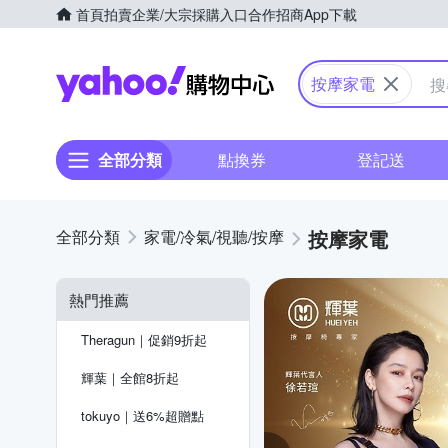
首頁
拍賣
企業/大宗採購入口
合作招商
App下載
Yahoo購物中心
按摩家電
全部分類
點換券
登記送
按摩家電
家電/冷氣/視聽/按摩
熱門推薦
Theragun｜促銷9折起
輝葉｜全館8折起
tokuyo｜送6%超贈點