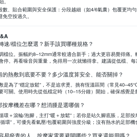
始。
段數、貼合範圍與安全保護：
分段越細（如4/6氣囊）包覆更均
避免空按過久。
&A
/轉速/檔位怎麼選？新手該買哪種規格？
調檔位。振幅約8–12mm通常較適合新手；過大更容易覺得痛
會停。再看噪音與重量，免得用一次就懶得拿。建議從低檔、每
肩的熱敷到底要不要？多少溫度算安全、能否關掉？
敷是為了“穩定放鬆”，不是追求燙。挑有恆溫區間（常見40–45
要可關。使用時先從低檔定時（10–15分鐘）開始，確保感覺是
部按摩機差在哪？想消腫是選哪個？
循環＋滾輪/泡腳，主打“暖＋放鬆”；若你是站久腳底脹，足部
腫循環”，可優先看氣壓/包覆範圍與強度分級；沒有熱水的足部
/容易瘀青的人，按摩家電要避開哪些？買來還能用嗎？