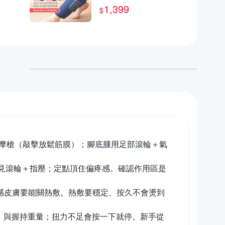
按摩機 腿部氣囊熱敷按
1,399
$
摩儀器 小腿按摩機 按摩
按摩槍（敲擊放鬆筋膜）；腳底腫用足部滾輪＋氣
見滾輪＋指壓；定點頂住偏疼感。確認作用區是
或敏感皮膚要能關熱敷。熱敷要穩定、按久不會燙到
痛）與握持重量；扭力不足會按一下就停。新手從