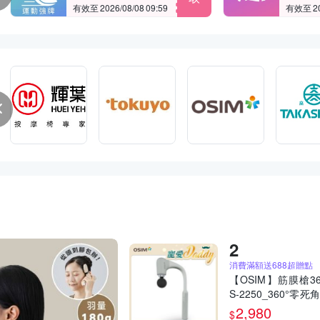
有效至 2026/08/08 09:59
有效至 202
滿1000折100
消費滿額送688超贈點
【OSIM】筋膜槍36
S-2250_360°零死角
按摩強度 按摩槍 
2,980
$