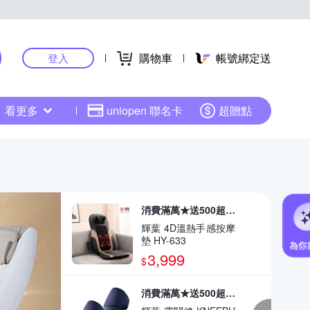
購物車
帳號綁定送
登入
看更多
uniopen 聯名卡
超贈點
消費滿萬★送500超贈點
輝葉 4D溫熱手感按摩
墊 HY-633
3,999
$
消費滿萬★送500超贈點