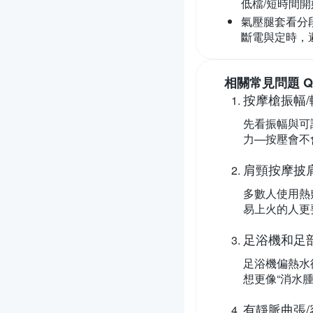
低檔/短時間開
氣壓腿套看分
斷電與定時，
相關常見問題 Q
按摩槍振幅
先看振幅與可
力—按壓會不
肩頸按摩披
多數人使用熱
易上火的人更
足浴機和足
足浴機偏熱水
想更像“消水
有靜脈曲張