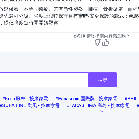
放鬆保養，不等同醫療。若有急性發炎、腫痛、骨折疑慮、血栓
優先選可分級、強度上限較保守且有定時/安全保護的款式；氣
，從低強度短時間開始觀察。
你對AI購物指南內容滿意嗎？
搜尋
#Kolin 歌林 - 按摩家電
#Panasonic 國際牌 - 按摩家電
#PHI
#SUPA FINE 勳風 - 按摩家電
#TAKASHIMA 高島 - 按摩家電
RTISAN 奧堤森 - 按摩家電
#AXIO - 按摩家電
#Beroso 倍麗森
 按摩家電
#breo 倍輕鬆 - 按摩家電
#Comefree - 按摩家電
#C
電
#Future Lab. 未來實驗室 - 按摩家電
#G-PLUS 拓勤 - 按摩家
 - 按摩家電
#JHT - 按摩家電
#JOHNSON 喬山 - 按摩家電