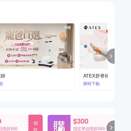
BEREST按摩家電
bodygr
限時活
匠心日製 極致呵護
0
$300
領
領
現折500
指定單品現折300
取
取