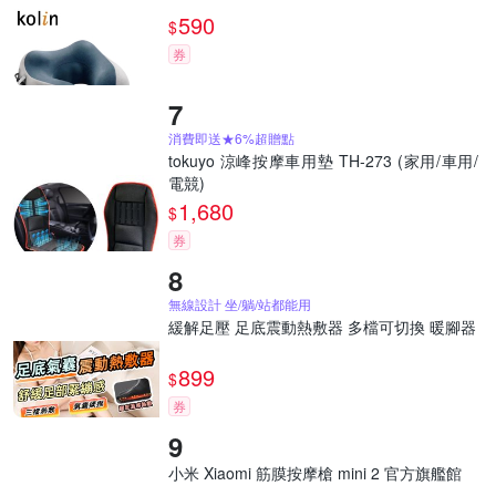
590
$
券
消費即送★6%超贈點
tokuyo 涼峰按摩車用墊 TH-273 (家用/車用/
電競)
1,680
$
券
無線設計 坐/躺/站都能用
緩解足壓 足底震動熱敷器 多檔可切換 暖腳器
899
$
券
小米 Xiaomi 筋膜按摩槍 mini 2 官方旗艦館