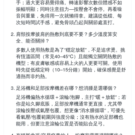
手；過大更容易覺得痛。轉速影響次數但體感不如
振幅明顯；同時注意扭力—按壓會不會停。再看噪
音與重量，免得用一次就懶得拿。建議從低檔、每
次短時間試手感，避免骨頭凸起與關節處直打。
肩頸按摩披肩的熱敷到底要不要？多少溫度算安
全、能否關掉？
多數人使用熱敷是為了“穩定放鬆”，不是追求燙。挑
有恆溫區間（常見40–45°C）且能獨立關閉熱敷的
機型；有皮膚敏感或容易上火的人更要可關。使用
時先從低檔定時（10–15分鐘）開始，確保感覺是舒
適熱而非灼熱。
足浴機和足部按摩機差在哪？想消腫是選哪個？
足浴機偏熱水循環＋滾輪/泡腳，主打“暖＋放鬆”；若
你是站久腳底脹，足部按摩機通常更直接，尤其帶
滾輪按壓或氣壓包覆。想更像“消水腫循環”，可優先
看氣壓/包覆範圍與強度分級；沒有熱水的足部機也
能用，但要注意滾輪位置是否能貼合足弓。