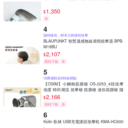
1,350
$
券
隨時隨地，輕享大師揉捏按摩
BLAUPUNKT 智慧溫感無線肩頸按摩器 BPB-
M19BU
2,107
$
限時下殺
券
消費滿額送688超贈點
【OSIM】小鋼炮筋膜槍 OS-2253_4段按摩
強度 時尚潮流 按摩槍 筋膜槍 迷你筋膜槍 隨
身筋膜槍 電動筋膜槍
2,166
$
限時下殺
券
Kolin 歌林 USB充電揉捏按摩枕 KMA-HC600
-