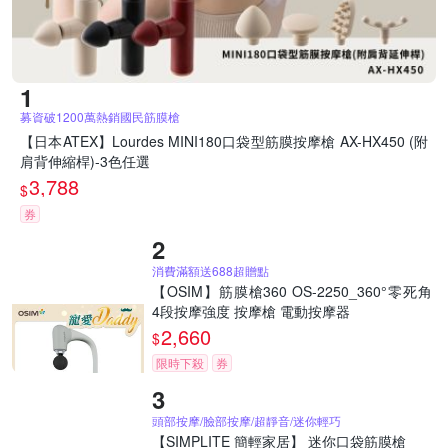
募資破1200萬熱銷國民筋膜槍
【日本ATEX】Lourdes MINI180口袋型筋膜按摩槍 AX-HX450 (附
肩背伸縮桿)-3色任選
3,788
$
券
消費滿額送688超贈點
【OSIM】筋膜槍360 OS-2250_360°零死角
4段按摩強度 按摩槍 電動按摩器
2,660
$
限時下殺
券
頭部按摩/臉部按摩/超靜音/迷你輕巧
【SIMPLITE 簡輕家居】 迷你口袋筋膜槍