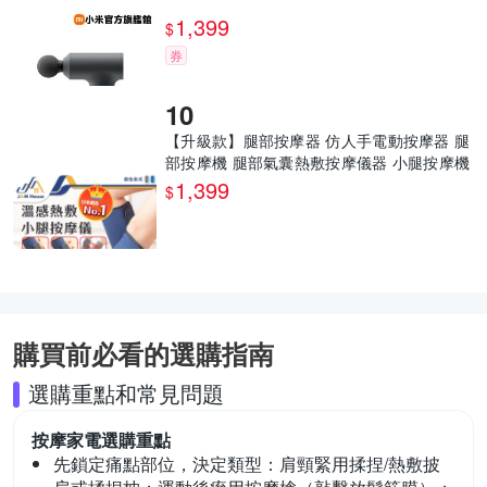
1,399
$
券
【升級款】腿部按摩器 仿人手電動按摩器 腿
部按摩機 腿部氣囊熱敷按摩儀器 小腿按摩機
按摩
1,399
$
購買前必看的選購指南
選購重點和常見問題
按摩家電
選購重點
先鎖定痛點部位，決定類型：
肩頸緊用揉捏/熱敷披