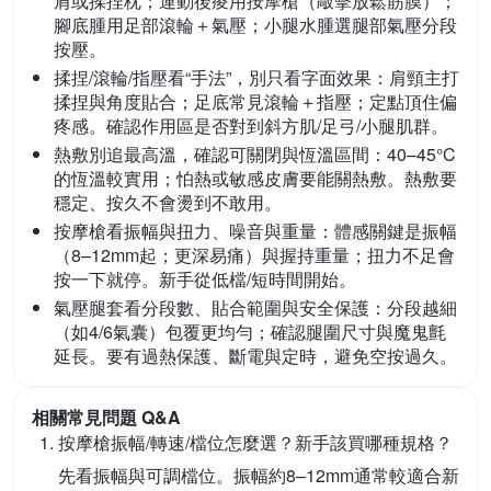
肩或揉捏枕；運動後痠用按摩槍（敲擊放鬆筋膜）；
腳底腫用足部滾輪＋氣壓；小腿水腫選腿部氣壓分段
按壓。
揉捏/滾輪/指壓看“手法”，別只看字面效果：
肩頸主打
揉捏與角度貼合；足底常見滾輪＋指壓；定點頂住偏
疼感。確認作用區是否對到斜方肌/足弓/小腿肌群。
熱敷別追最高溫，確認可關閉與恆溫區間：
40–45°C
的恆溫較實用；怕熱或敏感皮膚要能關熱敷。熱敷要
穩定、按久不會燙到不敢用。
按摩槍看振幅與扭力、噪音與重量：
體感關鍵是振幅
（8–12mm起；更深易痛）與握持重量；扭力不足會
按一下就停。新手從低檔/短時間開始。
氣壓腿套看分段數、貼合範圍與安全保護：
分段越細
（如4/6氣囊）包覆更均勻；確認腿圍尺寸與魔鬼氈
延長。要有過熱保護、斷電與定時，避免空按過久。
相關常見問題 Q&A
按摩槍振幅/轉速/檔位怎麼選？新手該買哪種規格？
先看振幅與可調檔位。振幅約8–12mm通常較適合新