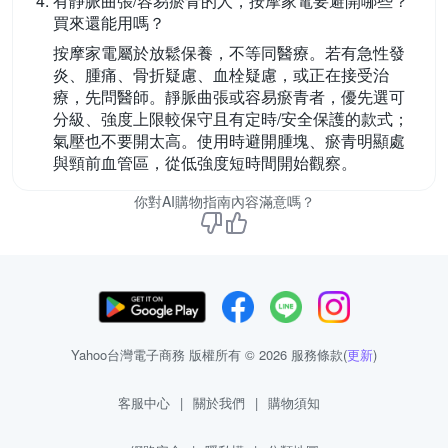
有靜脈曲張/容易瘀青的人，按摩家電要避開哪些？
買來還能用嗎？
按摩家電屬於放鬆保養，不等同醫療。若有急性發
炎、腫痛、骨折疑慮、血栓疑慮，或正在接受治
療，先問醫師。靜脈曲張或容易瘀青者，優先選可
分級、強度上限較保守且有定時/安全保護的款式；
氣壓也不要開太高。使用時避開腫塊、瘀青明顯處
與頸前血管區，從低強度短時間開始觀察。
你對AI購物指南內容滿意嗎？
Yahoo台灣電子商務 版權所有 © 2026 服務條款(
更新
)
客服中心
|
關於我們
|
購物須知