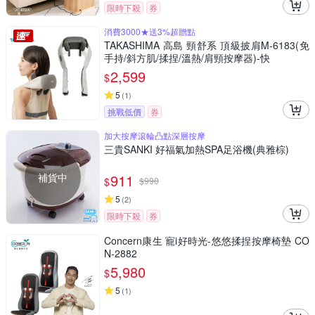
限時下殺
券
消費3000★送3%超贈點
TAKASHIMA 高島 頸舒系 頂級披肩M-6183(免
手持/斜方肌/揉捏/溫熱/肩頸按摩器)-快
2,599
$
5
(
1
)
挑戰低價
券
加大按摩滾輪凸點深層按摩
三貴SANKI 好福氣加熱SPA足浴機(典雅棕)
補貨中
911
$
$
990
5
(
2
)
限時下殺
券
Concern康生 寵i好時光-悠悠揉捏按摩椅墊 CO
N-2882
5,980
$
5
(
1
)