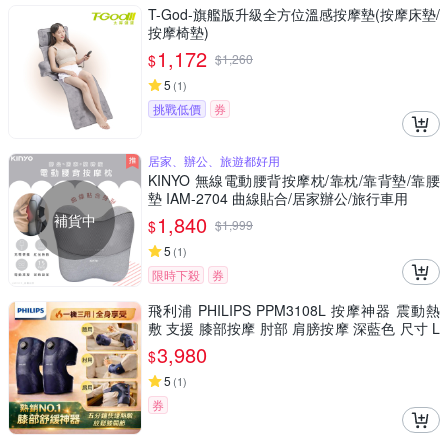
T-God-旗艦版升級全方位溫感按摩墊(按摩床墊/
按摩椅墊)
1,172
$
$
1,260
5
(
1
)
挑戰低價
券
居家、辦公、旅遊都好用
KINYO 無線電動腰背按摩枕/靠枕/靠背墊/靠腰
墊 IAM-2704 曲線貼合/居家辦公/旅行車用
補貨中
1,840
$
$
1,999
5
(
1
)
限時下殺
券
飛利浦 PHILIPS PPM3108L 按摩神器 震動熱
敷 支援 膝部按摩 肘部 肩膀按摩 深藍色 尺寸 L
男女適用 母親節 父親節 情人節 生日 禮物
3,980
$
5
(
1
)
券