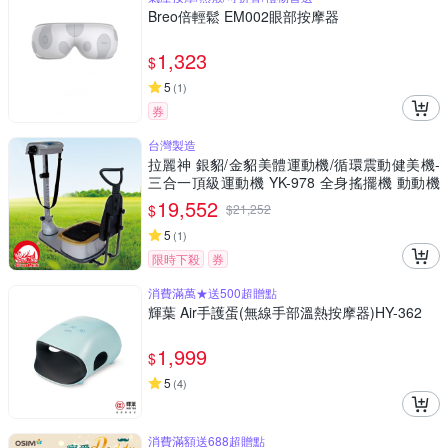
Breo倍輕鬆 EM002眼部按摩器
1,323
$
5
(
1
)
券
台灣製造
拉麗神 銀貂/金貂美體運動機/循環震動健美機-
三合一頂級運動機 YK-978 全身搖擺機 動動機
抖抖機 適銀髮族 懶人運動健身機 台灣製造
19,552
$
$
21,252
5
(
1
)
限時下殺
券
消費滿萬★送500超贈點
輝葉 Air手護蛋(無線手部溫熱按摩器)HY-362
1,999
$
5
(
4
)
消費滿額送688超贈點