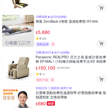
消費滿萬★送500超贈點
輝葉 ZeroBack 0脊限 溫感按摩墊 HY-906
5,680
$
5
(
24
)
挑戰低價
券
消費滿5000★送4%超贈點
Panasonic REALPRO 澐方之座溫感沙發按摩
椅 EP-MAL1 (182種大師級按摩手法/5D AI按摩
技術)
150,100
$
$
158,000
5
(
1
)
限時下殺
券
智能定時 三檔調溫 攜帶方便
石墨烯震動按摩恆溫護頸帶 紓壓熱敷按摩儀 發
熱護頸套 交換節禮物
680
$
86折