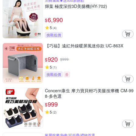
消費滿萬★送500超贈點
輝葉 極度深捏3D美腿機(HY-702)
6,990
$
5
(
4
)
挑戰低價
【巧福】遠紅外線暖屏風迷你款 UC-863X
920
$
$
999
5
(
1
)
挑戰低價
券
Concern康生 摩力寶貝輕巧美腿按摩機 CM-99
8-多色選
999
$
5
(
2
)
氣壓按摩/熱敷/可折疊/禮物首選