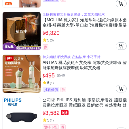
全腿包覆布套升級更暖身，加拿大鐵杉木
【MOLIJIA 魔力家】知足常熱-遠紅外線原木桑
拿桶-尊榮版大型-單口款(泡腳機/泡腳桶/足浴
機/蒸腳機/烘腳機/暖腳機)
補貨中
6,320
$
5
(
3
)
券
持久續航 明火懸灸 凸點按摩 小巧手持
ANTIAN 桃花灸砭石艾灸棒 電動艾灸拔罐儀 智
能滾磁珠拔罐按摩儀 吸罐艾灸器
495
$
$
549
5
(
1
)
挑戰低價
券
公司貨 PHILIPS 飛利浦 眼部按摩儀器 護眼儀
震動按摩眼罩 睡眠眼罩 緩解疲勞 冷熱雙敷 舒
緩眼部疲勞 方便攜帶
3,582
$
9折
5
(
1
)
限時下殺
券