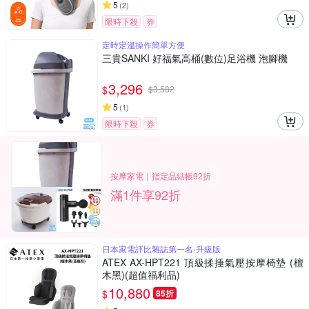
5
(
2
)
限時下殺
券
定時定溫操作簡單方便
三貴SANKI 好福氣高桶(數位)足浴機 泡腳機
3,296
$
$
3,582
5
(
1
)
限時下殺
券
按摩家電｜指定品結帳92折
滿1件享92折
日本家電評比雜誌第一名-升級版
ATEX AX-HPT221 頂級揉捶氣壓按摩椅墊 (檀
木黑)(超值福利品)
10,880
$
85折