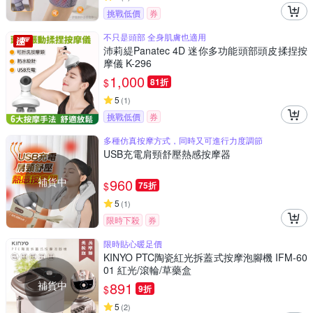
挑戰低價
券
不只是頭部 全身肌膚也適用
沛莉緹Panatec 4D 迷你多功能頭部頭皮揉捏按
摩儀 K-296
1,000
$
81折
5
(
1
)
挑戰低價
券
多種仿真按摩方式，同時又可進行力度調節
USB充電肩頸舒壓熱感按摩器
補貨中
960
$
75折
5
(
1
)
限時下殺
券
限時貼心暖足價
KINYO PTC陶瓷紅光拆蓋式按摩泡腳機 IFM-60
01 紅光/滾輪/草藥盒
補貨中
891
$
9折
5
(
2
)