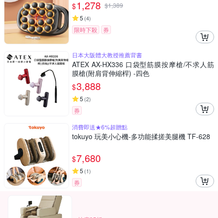
1,278
$
$
1,389
5
(
4
)
限時下殺
券
日本大阪體大教授推薦背書
ATEX AX-HX336 口袋型筋膜按摩槍/不求人筋
膜槍(附肩背伸縮桿) -四色
3,888
$
5
(
2
)
券
消費即送★6%超贈點
tokuyo 玩美小心機-多功能揉搓美腿機 TF-628
7,680
$
5
(
1
)
券