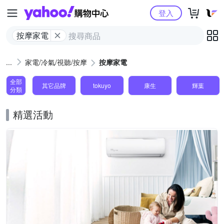
Yahoo購物中心
登入
按摩家電
家電/冷氣/視聽/按摩
按摩家電
全部
其它品牌
tokuyo
康生
輝葉
分類
精選活動