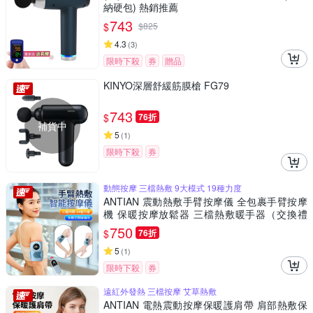
納硬包) 熱銷推薦
743
$
$
825
4.3
(
3
)
限時下殺
券
贈品
KINYO深層舒緩筋膜槍 FG79
743
$
76折
補貨中
5
(
1
)
限時下殺
券
動態按摩 三檔熱敷 9大模式 19種力度
ANTIAN 震動熱敷手臂按摩儀 全包裹手臂按摩
機 保暖按摩放鬆器 三檔熱敷暖手器（交換禮
物）
750
$
76折
5
(
1
)
限時下殺
券
遠紅外發熱 三檔按摩 艾草熱敷
ANTIAN 電熱震動按摩保暖護肩帶 肩部熱敷保