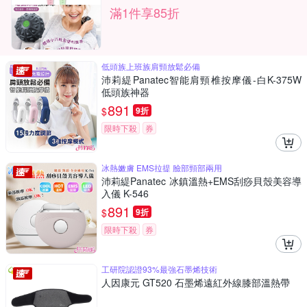
滿1件享85折
低頭族上班族肩頸放鬆必備
沛莉緹Panatec智能肩頸椎按摩儀-白K-375W
低頭族神器
891
$
9折
限時下殺
券
冰熱嫩膚 EMS拉提 臉部頸部兩用
沛莉緹Panatec 冰鎮溫熱+EMS刮痧貝殼美容導
入儀 K-546
891
$
9折
限時下殺
券
工研院認證93%最強石墨烯技術
人因康元 GT520 石墨烯遠紅外線膝部溫熱帶