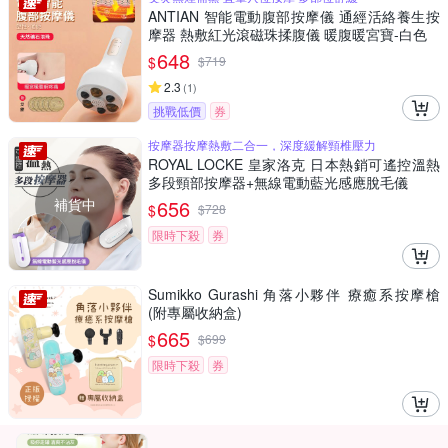
ANTIAN 智能電動腹部按摩儀 通經活絡養生按
摩器 熱敷紅光滾磁珠揉腹儀 暖腹暖宮寶-白色
648
$
$
719
2.3
(
1
)
挑戰低價
券
按摩器按摩熱敷二合一，深度緩解頸椎壓力
ROYAL LOCKE 皇家洛克 日本熱銷可遙控溫熱
多段頸部按摩器+無線電動藍光感應脫毛儀
補貨中
656
$
$
728
限時下殺
券
Sumikko Gurashi 角落小夥伴 療癒系按摩槍
(附專屬收納盒)
665
$
$
699
限時下殺
券