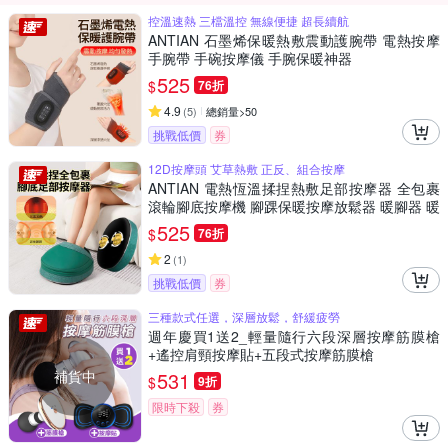
控溫速熱 三檔溫控 無線便捷 超長續航
ANTIAN 石墨烯保暖熱敷震動護腕帶 電熱按摩
手腕帶 手碗按摩儀 手腕保暖神器
525
$
76折
4.9
(
5
)
總銷量>50
挑戰低價
券
12D按摩頭 艾草熱敷 正反、組合按摩
ANTIAN 電熱恆溫揉捏熱敷足部按摩器 全包裹
滾輪腳底按摩機 腳踝保暖按摩放鬆器 暖腳器 暖
足器
525
$
76折
2
(
1
)
挑戰低價
券
三種款式任選，深層放鬆，舒緩疲勞
週年慶買1送2_輕量隨行六段深層按摩筋膜槍
+遙控肩頸按摩貼+五段式按摩筋膜槍
補貨中
531
$
9折
限時下殺
券