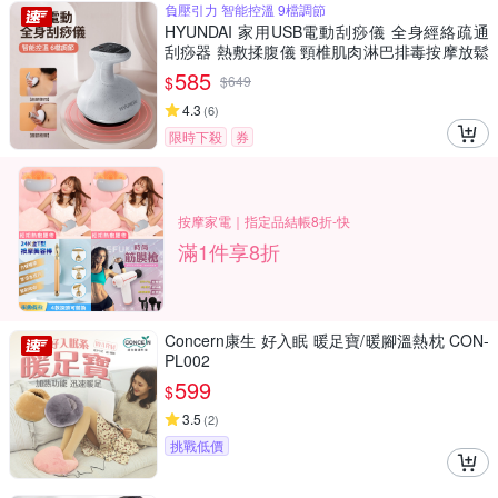
負壓引力 智能控溫 9檔調節
HYUNDAI 家用USB電動刮痧儀 全身經絡疏通
刮痧器 熱敷揉腹儀 頸椎肌肉淋巴排毒按摩放鬆
儀（非醫療器材）
585
$
$
649
4.3
(
6
)
限時下殺
券
按摩家電｜指定品結帳8折-快
滿1件享8折
Concern康生 好入眠 暖足寶/暖腳溫熱枕 CON-
PL002
599
$
3.5
(
2
)
挑戰低價