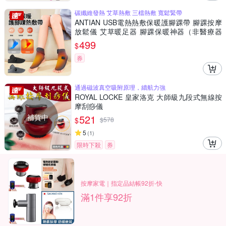
碳纖維發熱 艾草熱敷 三檔熱敷 寬鬆緊帶
ANTIAN USB電熱熱敷保暖護腳踝帶 腳踝按摩
放鬆儀 艾草暖足器 腳踝保暖神器（非醫療器
材）
499
$
券
通過磁波真空吸附原理，續航力強
ROYAL LOCKE 皇家洛克 大師級九段式無線按
摩刮痧儀
補貨中
521
$
$
578
5
(
1
)
限時下殺
券
按摩家電｜指定品結帳92折-快
滿1件享92折