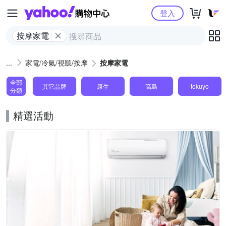
Yahoo購物中心
登入
按摩家電
家電/冷氣/視聽/按摩
按摩家電
全部
其它品牌
康生
高島
tokuyo
分類
精選活動