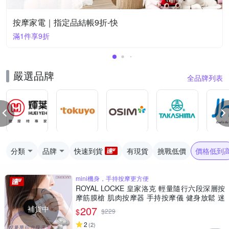
按摩家電｜指定品結帳9折-快
滿1件享9折
嚴選品牌
全品牌列表
分類
品牌
快速到貨
有現貨
挑戰低價
價格低到
mini機身，手持按摩更方便
ROYAL LOCKE 皇家洛克 輕量隨行六段深層按
摩筋膜槍 肌肉按摩器 手持按摩儀 健身放鬆 迷
你筋膜槍 身體按摩舒緩 USB充電
補貨中
207
$
$
229
2
(
2
)