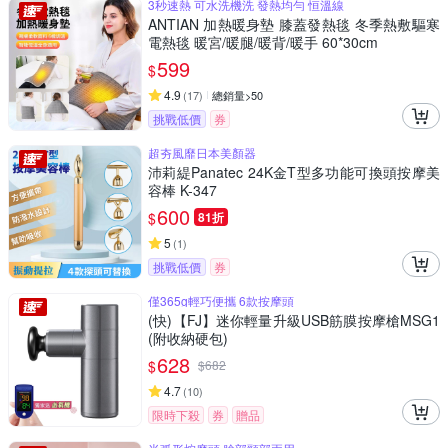
3秒速熱 可水洗機洗 發熱均勻 恒溫線
ANTIAN 加熱暖身墊 膝蓋發熱毯 冬季熱敷驅寒
電熱毯 暖宮/暖腿/暖背/暖手 60*30cm
599
$
4.9
(
17
)
總銷量>50
挑戰低價
券
超夯風靡日本美顏器
沛莉緹Panatec 24K金T型多功能可換頭按摩美
容棒 K-347
600
$
81折
5
(
1
)
挑戰低價
券
僅365g輕巧便攜 6款按摩頭
(快)【FJ】迷你輕量升級USB筋膜按摩槍MSG1
(附收納硬包)
628
$
$
682
4.7
(
10
)
限時下殺
券
贈品