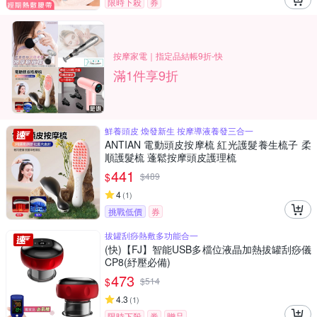
限時下殺
券
按摩家電｜指定品結帳9折-快
滿1件享9折
鮮養頭皮 煥發新生 按摩導液養發三合一
ANTIAN 電動頭皮按摩梳 紅光護髮養生梳子 柔
順護髮梳 蓬鬆按摩頭皮護理梳
441
$
$
489
4
(
1
)
挑戰低價
券
拔罐刮痧熱敷多功能合一
(快)【FJ】智能USB多檔位液晶加熱拔罐刮痧儀
CP8(紓壓必備)
473
$
$
514
4.3
(
1
)
限時下殺
券
贈品