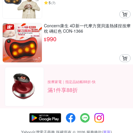
5
(
7
)
Concern康生 4D新一代摩力寶貝溫熱揉捏按摩
枕 磚紅色 CON-1366
990
$
按摩家電｜指定品結帳88折-快
滿1件享88折
Yahoo台灣電子商務 版權所有 © 2026 服務條款(
更新
)