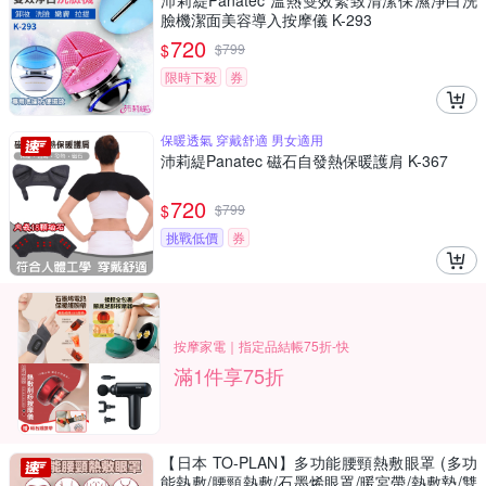
沛莉緹Panatec 溫熱雙效緊致清潔保濕淨白洗
臉機潔面美容導入按摩儀 K-293
720
$
$
799
限時下殺
券
保暖透氣 穿戴舒適 男女適用
沛莉緹Panatec 磁石自發熱保暖護肩 K-367
720
$
$
799
挑戰低價
券
按摩家電｜指定品結帳75折-快
滿1件享75折
【日本 TO-PLAN】多功能腰頸熱敷眼罩 (多功
能熱敷/腰頸熱敷/石墨烯眼罩/暖宮帶/熱敷墊/雙