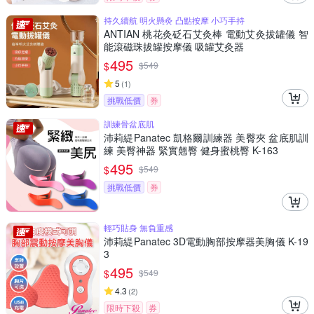
持久續航 明火懸灸 凸點按摩 小巧手持
ANTIAN 桃花灸砭石艾灸棒 電動艾灸拔罐儀 智
能滾磁珠拔罐按摩儀 吸罐艾灸器
495
$
$
549
5
(
1
)
挑戰低價
券
訓練骨盆底肌
沛莉緹Panatec 凱格爾訓練器 美臀夾 盆底肌訓
練 美臀神器 緊實翹臀 健身蜜桃臀 K-163
495
$
$
549
挑戰低價
券
輕巧貼身 無負重感
沛莉緹Panatec 3D電動胸部按摩器美胸儀 K-19
3
495
$
$
549
4.3
(
2
)
限時下殺
券