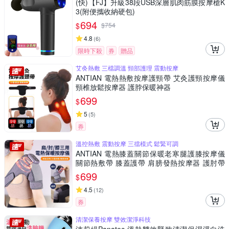
(快)【FJ】升級38段USB深層肌肉筋膜按摩槍K
3(附便攜收納硬包)
694
$
$
754
4.8
(
6
)
限時下殺
券
贈品
艾灸熱敷 三檔調溫 頸部護理 震動按摩
ANTIAN 電熱熱敷按摩護頸帶 艾灸護頸按摩儀
頸椎放鬆按摩器 護脖保暖神器
699
$
5
(
5
)
券
溫控熱敷 震動按摩 三擋模式 鬆緊可調
ANTIAN 電熱膝蓋關節保暖老寒腿護膝按摩儀
關節熱敷帶 膝蓋護帶 肩膀發熱按摩器 護肘帶
（交換禮物）
699
$
4.5
(
12
)
券
清潔保養按摩 雙效潔淨科技