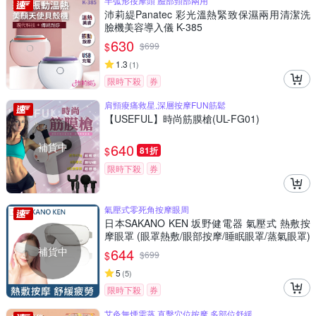
半弧形按摩頭 臉部頸部兩用
沛莉緹Panatec 彩光溫熱緊致保濕兩用清潔洗
臉機美容導入儀 K-385
630
$
$
699
1.3
(
1
)
限時下殺
券
肩頸痠痛救星,深層按摩FUN筋鬆
【USEFUL】時尚筋膜槍(UL-FG01)
補貨中
640
$
81折
限時下殺
券
氣壓式零死角按摩眼周
日本SAKANO KEN 坂野健電器 氣壓式 熱敷按
摩眼罩 (眼罩熱敷/眼部按摩/睡眠眼罩/蒸氣眼罩)
補貨中
644
$
$
699
5
(
5
)
限時下殺
券
艾灸無煙需蒸 直擊穴位按摩 多部位舒緩