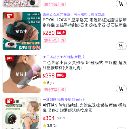
限時下殺
券
原生砭石紅光熱敷，深入肌理，按摩舒緩
ROYAL LOCKE 皇家洛克 電溫熱紅光護理按摩
刮痧儀 無線手持刮痧器 刮痧按摩器 砭石按摩儀
紅光熱敷按摩 USB充電
補貨中
280
$
86折
限時下殺
券
★日本超夯★50種按摩模式
二色選㊣小資女貴婦命-50種模式 曲線型 超強
紓壓按摩棒(快速到貨)
補貨中
298
$
86折
5
(
1
)
限時下殺
券
一鍵卸壓 磁珠按摩 紅光照射
ANTIAN 智能熱敷紅光滾磁珠拔罐按摩儀 揉腹
儀 吸痧走罐通經活絡按摩器
304
$
$
319
3.8
(
2
)