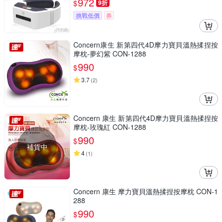
972
$
9折
挑戰低價
券
Concern康生 新第四代4D摩力寶貝溫熱揉捏按
摩枕-夢幻紫 CON-1288
990
$
3.7
(
2
)
Concern 康生 新第四代4D摩力寶貝溫熱揉捏按
摩枕-玫瑰紅 CON-1288
990
$
補貨中
4
(
1
)
Concern 康生 摩力寶貝溫熱揉捏按摩枕 CON-1
288
990
$