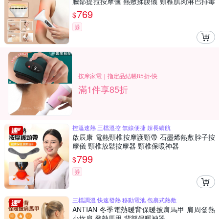
臉部提拉按摩儀 熱敷揉腹儀 頸椎肌肉淋巴排毒
按摩放鬆儀（非醫療器材）
769
$
券
按摩家電｜指定品結帳85折-快
滿1件享85折
控溫速熱 三檔溫控 無線便捷 超長續航
啟辰康 電熱頸椎按摩護頸帶 石墨烯熱敷脖子按
摩儀 頸椎放鬆按摩器 頸椎保暖神器
799
$
券
三檔調溫 快速發熱 移動電池 包裹式熱敷
ANTIAN 冬季電熱暖背保暖披肩馬甲 肩周發熱
小坎肩 發熱馬甲 背部保暖神器