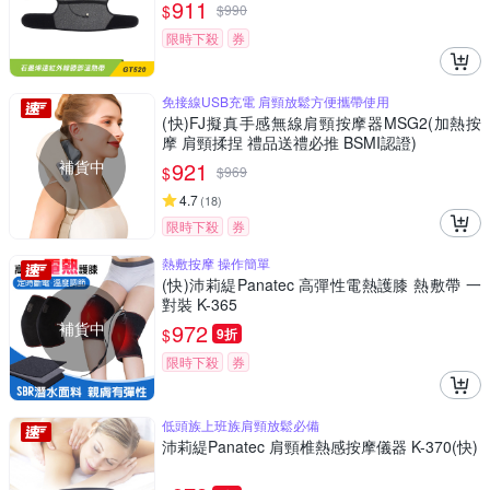
911
$
$
990
限時下殺
券
免接線USB充電 肩頸放鬆方便攜帶使用
(快)FJ擬真手感無線肩頸按摩器MSG2(加熱按
摩 肩頸揉捏 禮品送禮必推 BSMI認證)
補貨中
921
$
$
969
4.7
(
18
)
限時下殺
券
熱敷按摩 操作簡單
(快)沛莉緹Panatec 高彈性電熱護膝 熱敷帶 一
對裝 K-365
補貨中
972
$
9折
限時下殺
券
低頭族上班族肩頸放鬆必備
沛莉緹Panatec 肩頸椎熱感按摩儀器 K-370(快)