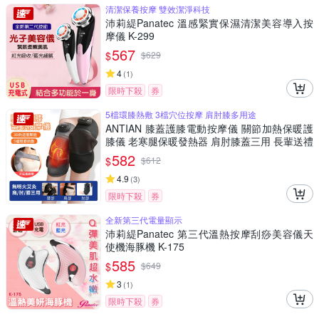
清潔保養按摩 雙效潔淨科技
沛莉緹Panatec 溫感緊實保濕清潔美容導入按
摩儀 K-299
567
$
$
629
4
(
1
)
限時下殺
券
5檔環膝熱敷 3檔穴位按摩 肩肘膝多用途
ANTIAN 膝蓋護膝電動按摩儀 關節加熱保暖護
膝儀 老寒腿保暖發熱器 肩肘膝蓋三用 長輩送禮
單只
582
$
$
612
4.9
(
3
)
限時下殺
券
全新第三代電量顯示
沛莉緹Panatec 第三代溫熱按摩刮痧美容儀天
使機海豚機 K-175
585
$
$
649
3
(
1
)
限時下殺
券