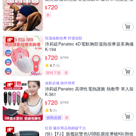
段溫控/恆溫發熱)
720
$
券
恆溫振動按摩 舒適放鬆
沛莉緹Panatec 4D電動胸部溫熱按摩器美胸儀
K-194
720
$
$
799
4.7
(
1
)
限時下殺
券
放鬆必備 操作簡單
沛莉緹Panatec 高彈性電熱護腕 熱敷帶 單入裝
K-361
720
$
$
799
5
(
1
)
挑戰低價
券
狂賀 爆款商品熱銷破千台
(快)【FJ】旗艦款雙色USB筋膜按摩槍K6(附收