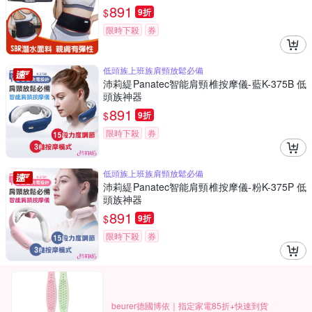
891
$
9折
限時下殺
券
低頭族上班族肩頸放鬆必備
沛莉緹Panatec智能肩頸椎按摩儀-藍K-375B 低
頭族神器
891
$
9折
限時下殺
券
低頭族上班族肩頸放鬆必備
沛莉緹Panatec智能肩頸椎按摩儀-粉K-375P 低
頭族神器
891
$
9折
限時下殺
券
beurer德國博依｜指定家電85折+快速到貨