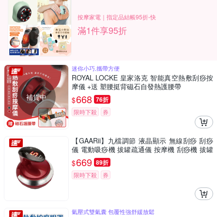
按摩家電｜指定品結帳95折-快
滿1件享95折
迷你小巧,攜帶方便
ROYAL LOCKE 皇家洛克 智能真空熱敷刮痧按
摩儀 +送 塑腰挺背磁石自發熱護腰帶
補貨中
668
$
76折
限時下殺
券
【GAARii】九檔調節 液晶顯示 無線刮痧 刮痧
儀 電動吸痧機 拔罐疏通儀 按摩機 刮痧機 拔罐
機
669
$
89折
限時下殺
券
氣壓式雙氣囊 包覆性強舒緩放鬆