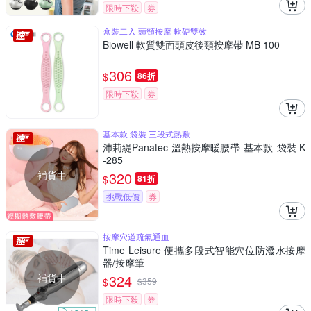
限時下殺
券
盒裝二入 頭頸按摩 軟硬雙效
Biowell 軟質雙面頭皮後頸按摩帶 MB 100
306
$
86折
限時下殺
券
基本款 袋裝 三段式熱敷
沛莉緹Panatec 溫熱按摩暖腰帶-基本款-袋裝 K
-285
補貨中
320
$
81折
挑戰低價
券
按摩穴道疏氣通血
Time Leisure 便攜多段式智能穴位防潑水按摩
器/按摩筆
補貨中
324
$
$
359
限時下殺
券