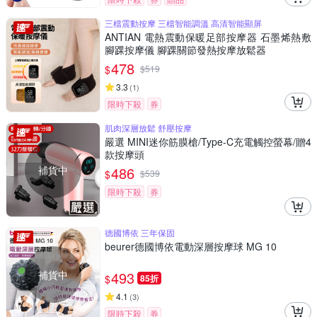
三檔震動按摩 三檔智能調溫 高清智能顯屏
ANTIAN 電熱震動保暖足部按摩器 石墨烯熱敷
腳踝按摩儀 腳踝關節發熱按摩放鬆器
478
$
$
519
3.3
(
1
)
限時下殺
券
肌肉深層放鬆 舒壓按摩
嚴選 MINI迷你筋膜槍/Type-C充電觸控螢幕/贈4
款按摩頭
補貨中
486
$
$
539
限時下殺
券
德國博依 三年保固
beurer德國博依電動深層按摩球 MG 10
補貨中
493
$
85折
4.1
(
3
)
限時下殺
券