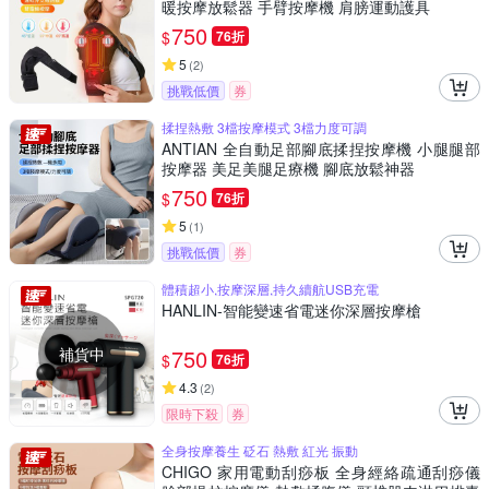
暖按摩放鬆器 手臂按摩機 肩膀運動護具
750
$
76折
5
(
2
)
挑戰低價
券
揉捏熱敷 3檔按摩模式 3檔力度可調
ANTIAN 全自動足部腳底揉捏按摩機 小腿腿部
按摩器 美足美腿足療機 腳底放鬆神器
750
$
76折
5
(
1
)
挑戰低價
券
體積超小,按摩深層,持久續航USB充電
HANLIN-智能變速省電迷你深層按摩槍
補貨中
750
$
76折
4.3
(
2
)
限時下殺
券
全身按摩養生 砭石 熱敷 紅光 振動
CHIGO 家用電動刮痧板 全身經絡疏通刮痧儀