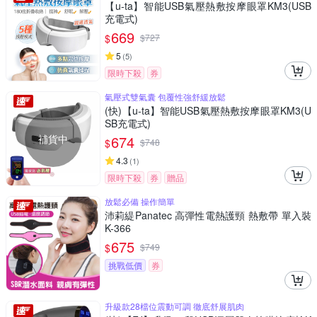
【u-ta】智能USB氣壓熱敷按摩眼罩KM3(USB
充電式)
669
$
$
727
5
(
5
)
限時下殺
券
氣壓式雙氣囊 包覆性強舒緩放鬆
(快)【u-ta】智能USB氣壓熱敷按摩眼罩KM3(U
SB充電式)
補貨中
674
$
$
748
4.3
(
1
)
限時下殺
券
贈品
放鬆必備 操作簡單
沛莉緹Panatec 高彈性電熱護頸 熱敷帶 單入裝
K-366
675
$
$
749
挑戰低價
券
升級款28檔位震動可調 徹底舒展肌肉