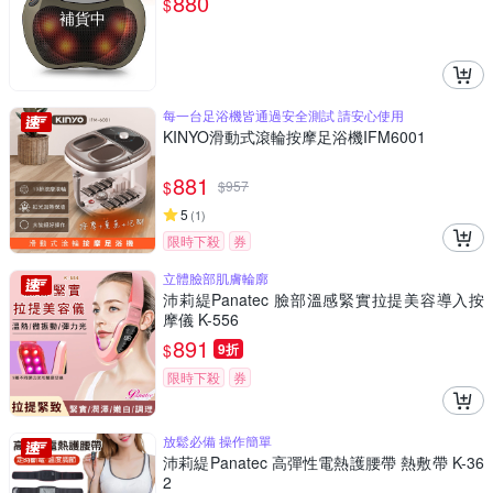
880
$
補貨中
每一台足浴機皆通過安全測試 請安心使用
KINYO滑動式滾輪按摩足浴機IFM6001
881
$
$
957
5
(
1
)
限時下殺
券
立體臉部肌膚輪廓
沛莉緹Panatec 臉部溫感緊實拉提美容導入按
摩儀 K-556
891
$
9折
限時下殺
券
放鬆必備 操作簡單
沛莉緹Panatec 高彈性電熱護腰帶 熱敷帶 K-36
2