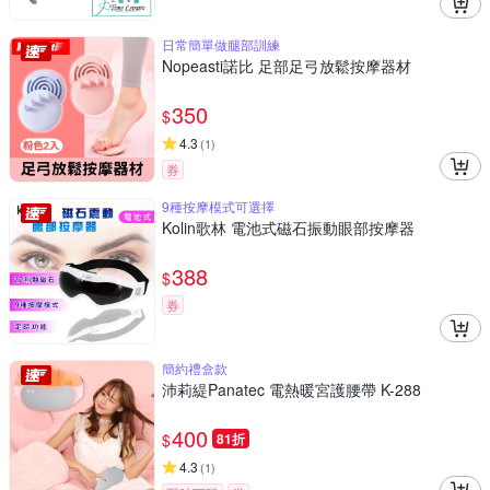
日常簡單做腿部訓練
Nopeasti諾比 足部足弓放鬆按摩器材
350
$
4.3
(
1
)
券
9種按摩模式可選擇
Kolin歌林 電池式磁石振動眼部按摩器
388
$
券
簡約禮盒款
沛莉緹Panatec 電熱暖宮護腰帶 K-288
400
$
81折
4.3
(
1
)