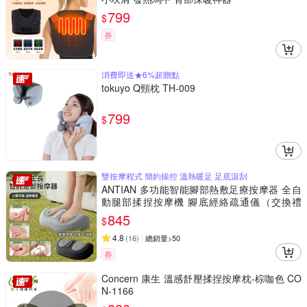
799
$
券
消費即送★6%超贈點
tokuyo Q頸枕 TH-009
799
$
雙按摩程式 簡約操控 溫熱暖足 足底滾刮
ANTIAN 多功能智能腳部熱敷足療按摩器 全自
動腿部揉捏按摩機 腳底經絡疏通儀（交換禮
物）
845
$
4.8
(
16
)
總銷量>50
券
Concern 康生 溫感舒壓揉捏按摩枕-棕咖色 CO
N-1166