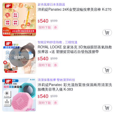
超夯風靡日本美顏器
沛莉緹Panatec 24K金雙滾輪按摩美容棒 K-270
540
$
$
599
限時下殺
券
智能定時靜音熱敷，三檔恆溫
ROYAL LOCKE 皇家洛克 3D無線眼部蒸氣熱敷
按摩器 +送 塑腰挺背磁石自發熱護腰帶
補貨中
540
$
$
599
限時下殺
券
清潔保養按摩 雙效潔淨科技
沛莉緹Panatec 彩光溫熱緊致保濕兩用清潔洗
臉機美容導入儀 K-383
540
$
$
599
限時下殺
券