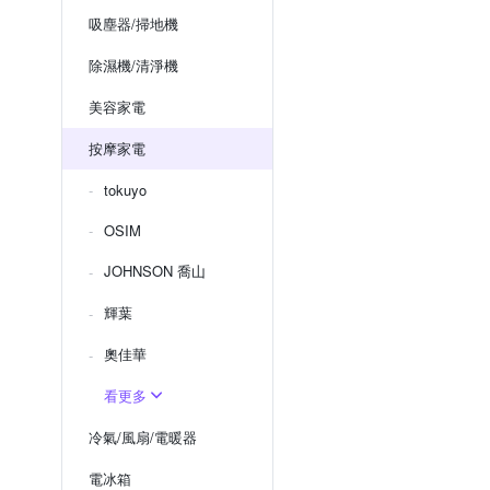
吸塵器/掃地機
除濕機/清淨機
美容家電
按摩家電
tokuyo
OSIM
JOHNSON 喬山
輝葉
奧佳華
看更多
冷氣/風扇/電暖器
電冰箱