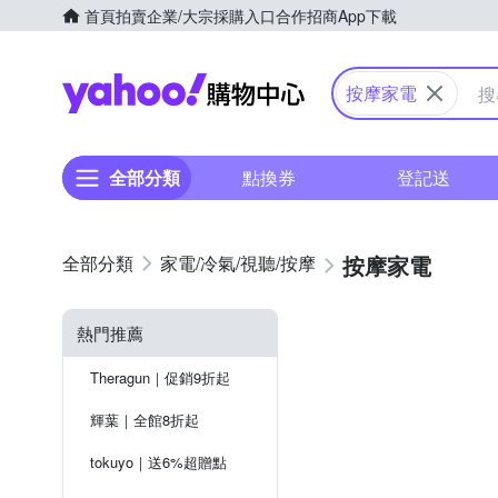
首頁
拍賣
企業/大宗採購入口
合作招商
App下載
Yahoo購物中心
按摩家電
全部分類
點換券
登記送
按摩家電
家電/冷氣/視聽/按摩
熱門推薦
Theragun｜促銷9折起
輝葉｜全館8折起
tokuyo｜送6%超贈點