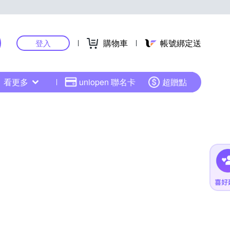
購物車
帳號綁定送
登入
看更多
uniopen 聯名卡
超贈點