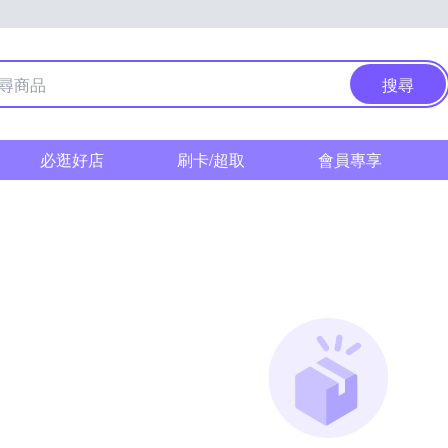
搜尋
必逛好店
刷卡/超取
會員專享