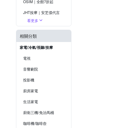
OSIM｜全館7折起
JHT按摩｜安芝儇代言
看更多
喬山｜超值優惠
健身大師｜下殺8折起
相關分類
飛利浦｜送5%超贈點
家電/冷氣/視聽/按摩
電視
音響劇院
投影機
廚房家電
生活家電
廚衛三機/免治馬桶
咖啡機/咖啡壺