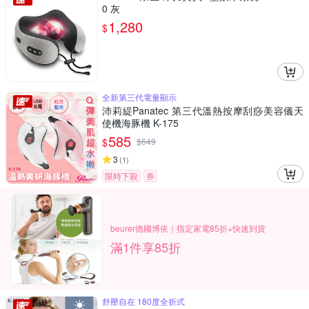
0 灰
1,280
$
全新第三代電量顯示
沛莉緹Panatec 第三代溫熱按摩刮痧美容儀天
使機海豚機 K-175
585
$
$
649
3
(
1
)
限時下殺
券
beurer德國博依｜指定家電85折+快速到貨
滿1件享85折
舒壓自在 180度全折式