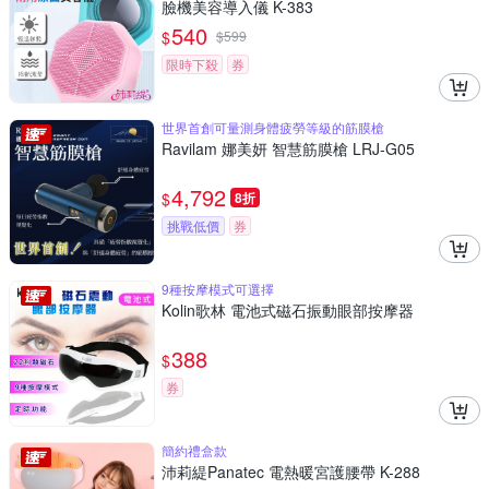
臉機美容導入儀 K-383
540
$
$
599
限時下殺
券
世界首創可量測身體疲勞等級的筋膜槍
Ravilam 娜美妍 智慧筋膜槍 LRJ-G05
4,792
$
8折
挑戰低價
券
9種按摩模式可選擇
Kolin歌林 電池式磁石振動眼部按摩器
388
$
券
簡約禮盒款
沛莉緹Panatec 電熱暖宮護腰帶 K-288