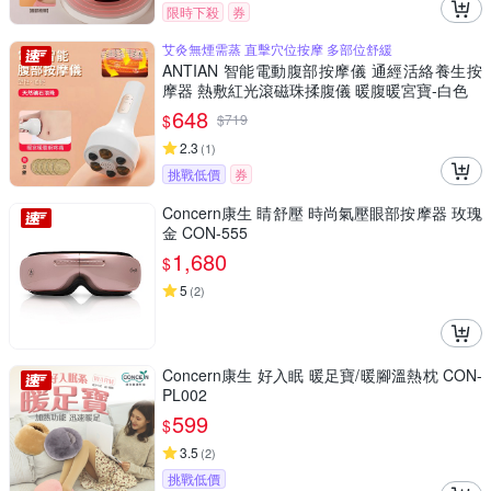
限時下殺
券
艾灸無煙需蒸 直擊穴位按摩 多部位舒緩
ANTIAN 智能電動腹部按摩儀 通經活絡養生按
摩器 熱敷紅光滾磁珠揉腹儀 暖腹暖宮寶-白色
648
$
$
719
2.3
(
1
)
挑戰低價
券
Concern康生 睛舒壓 時尚氣壓眼部按摩器 玫瑰
金 CON-555
1,680
$
5
(
2
)
Concern康生 好入眠 暖足寶/暖腳溫熱枕 CON-
PL002
599
$
3.5
(
2
)
挑戰低價