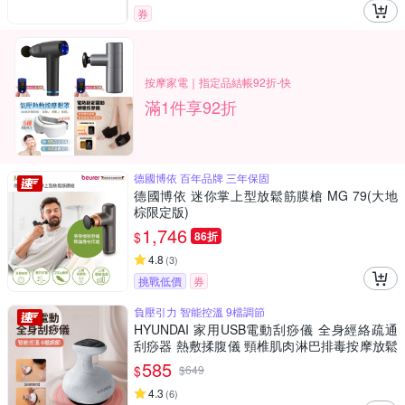
券
按摩家電｜指定品結帳92折-快
滿1件享92折
德國博依 百年品牌 三年保固
德國博依 迷你掌上型放鬆筋膜槍 MG 79(大地
棕限定版)
1,746
$
86折
4.8
(
3
)
挑戰低價
券
負壓引力 智能控溫 9檔調節
HYUNDAI 家用USB電動刮痧儀 全身經絡疏通
刮痧器 熱敷揉腹儀 頸椎肌肉淋巴排毒按摩放鬆
儀（非醫療器材）
585
$
$
649
4.3
(
6
)