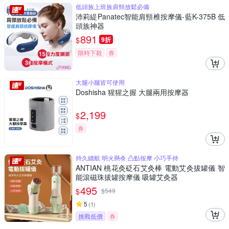
低頭族上班族肩頸放鬆必備
沛莉緹Panatec智能肩頸椎按摩儀-藍K-375B 低
頭族神器
891
$
9折
限時下殺
券
大腿小腿皆可使用
Doshisha 猩猩之握 大腿兩用按摩器
2,199
$
券
持久續航 明火懸灸 凸點按摩 小巧手持
ANTIAN 桃花灸砭石艾灸棒 電動艾灸拔罐儀 智
能滾磁珠拔罐按摩儀 吸罐艾灸器
495
$
$
549
5
(
1
)
挑戰低價
券