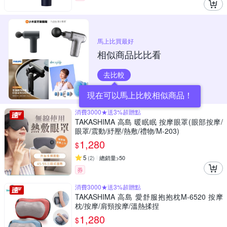
馬上比買最好
相似商品比比看
去比較
現在可以馬上比較相似商品！
消費3000★送3%超贈點
TAKASHIMA 高島 暖眠眠 按摩眼罩(眼部按摩/
眼罩/震動/紓壓/熱敷/禮物/M-203)
1,280
$
5
(
2
)
總銷量>50
券
消費3000★送3%超贈點
TAKASHIMA 高島 愛舒服抱抱枕M-6520 按摩
枕/按摩/肩頸按摩/溫熱揉捏
1,280
$