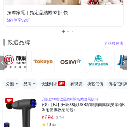
按摩家電｜指定品結帳92折-快
滿1件享92折
嚴選品牌
全品牌列表
分類
品牌
快速到貨
有現貨
挑戰低價
價格低到
升級款28檔位震動可調 徹底舒展肌肉
(快)【FJ】升級38段USB深層肌肉筋膜按摩槍K
3(附便攜收納硬包)
694
$
$
754
4.8
(
6
)