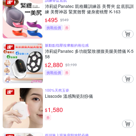
訓練骨盆底肌
沛莉緹Panatec 凱格爾訓練器 美臀夾 盆底肌訓
練 美臀神器 緊實翹臀 健身蜜桃臀 K-163
495
$
$
549
挑戰低價
券
脈動點指壓按摩般的推拉感
沛莉緹Panatec 多功能緊致腰腹美腿美體儀 K-5
58
2,880
$
$
3,199
挑戰低價
券
100%天然玉瓷
Lisscode 溫感陶瓷刮痧儀
1,580
$
券
低頭族上班族肩頸放鬆必備