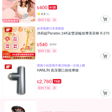
400
$
81折
4.3
(
1
)
限時下殺
券
超夯風靡日本美顏器
沛莉緹Panatec 24K金雙滾輪按摩美容棒 K-270
540
$
$
599
限時下殺
券
我很小但是我不毫洨按過一次就上癮
HANLIN 真深層口袋按摩槍
2,760
$
75折
限時下殺
券