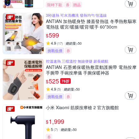
限時下殺
券
贈品
3秒速熱 可水洗機洗 發熱均勻 恒溫線
ANTIAN 加熱暖身墊 膝蓋發熱毯 冬季熱敷驅寒
電熱毯 暖宮/暖腿/暖背/暖手 60*30cm
599
$
4.9
(
17
)
總銷量>50
挑戰低價
券
控溫速熱 三檔溫控 無線便捷 超長續航
ANTIAN 石墨烯保暖熱敷震動護腕帶 電熱按摩
手腕帶 手碗按摩儀 手腕保暖神器
525
$
76折
4.9
(
5
)
總銷量>50
挑戰低價
券
小米 Xiaomi 筋膜按摩槍 2 官方旗艦館
1,999
$
5
(
7
)
總銷量>50
券