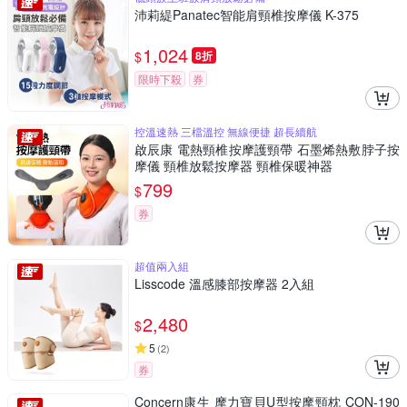
沛莉緹Panatec智能肩頸椎按摩儀 K-375
1,024
$
8折
限時下殺
券
控溫速熱 三檔溫控 無線便捷 超長續航
啟辰康 電熱頸椎按摩護頸帶 石墨烯熱敷脖子按
摩儀 頸椎放鬆按摩器 頸椎保暖神器
799
$
券
超值兩入組
Lisscode 溫感膝部按摩器 2入組
2,480
$
5
(
2
)
券
Concern康生 摩力寶貝U型按摩頸枕 CON-190