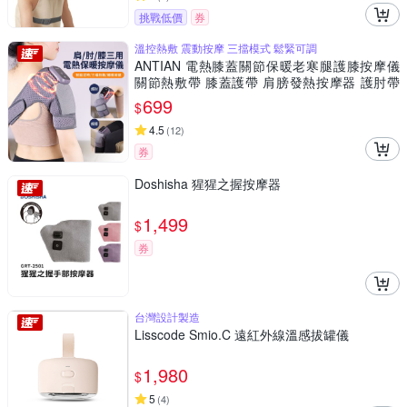
挑戰低價
券
溫控熱敷 震動按摩 三擋模式 鬆緊可調
ANTIAN 電熱膝蓋關節保暖老寒腿護膝按摩儀
關節熱敷帶 膝蓋護帶 肩膀發熱按摩器 護肘帶
（交換禮物）
699
$
4.5
(
12
)
券
Doshisha 猩猩之握按摩器
1,499
$
券
台灣設計製造
Lisscode Smio.C 遠紅外線溫感拔罐儀
1,980
$
5
(
4
)