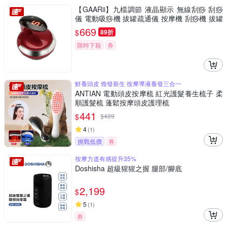
【GAARii】九檔調節 液晶顯示 無線刮痧 刮痧
儀 電動吸痧機 拔罐疏通儀 按摩機 刮痧機 拔罐
機
669
$
89折
限時下殺
券
鮮養頭皮 煥發新生 按摩導液養發三合一
ANTIAN 電動頭皮按摩梳 紅光護髮養生梳子 柔
順護髮梳 蓬鬆按摩頭皮護理梳
441
$
$
489
4
(
1
)
挑戰低價
券
按摩力道有感提升35%
Doshisha 超級猩猩之握 腿部/腳底
2,199
$
5
(
1
)
券