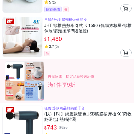
5
(
2
)
挑戰低價
券
日躺5分鐘 幫頸椎做伸展操
JHT 頸椎熱敷牽引枕 K-1590 (低頭族救星/頸椎
伸展/肩頸按摩/5段溫控)
1,480
$
3.7
(
2
)
券
按摩家電｜指定品結帳9折-快
滿1件享9折
狂賀 爆款商品熱銷破千台
(快)【FJ】旗艦款雙色USB筋膜按摩槍K6(附收
納硬包) 熱銷推薦
743
$
$
825