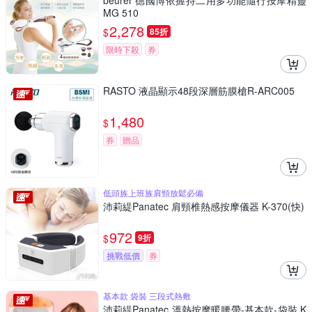
beurer 德國博依握持二用多功能隨行按摩精靈
MG 510
2,278
$
85折
限時下殺
券
RASTO 液晶顯示48段深層筋膜槍R-ARC005
1,480
$
券
贈品
低頭族上班族肩頸放鬆必備
沛莉緹Panatec 肩頸椎熱感按摩儀器 K-370(快)
972
$
9折
挑戰低價
券
基本款 袋裝 三段式熱敷
沛莉緹Panatec 溫熱按摩暖腰帶-基本款-袋裝 K