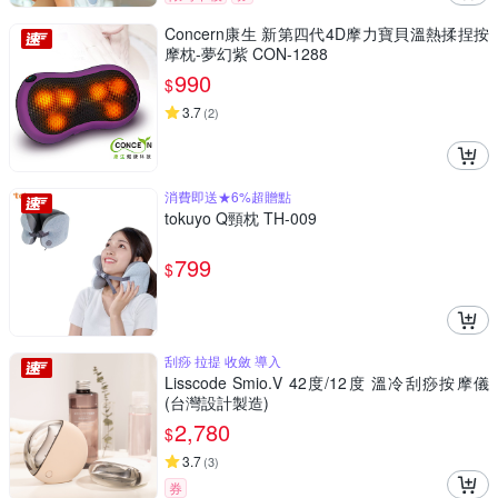
Concern康生 新第四代4D摩力寶貝溫熱揉捏按
摩枕-夢幻紫 CON-1288
990
$
3.7
(
2
)
消費即送★6%超贈點
tokuyo Q頸枕 TH-009
799
$
刮痧 拉提 收斂 導入
Lisscode Smio.V 42度/12度 溫冷刮痧按摩儀
(台灣設計製造)
2,780
$
3.7
(
3
)
券