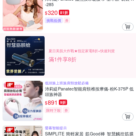
-285
320
$
81折
挑戰低價
券
夏日美肌大作戰★指定家電8折+快速到貨
滿1件享8折
低頭族上班族肩頸放鬆必備
沛莉緹Panatec智能肩頸椎按摩儀-粉K-375P 低
頭族神器
891
$
9折
限時下殺
券
螢幕智能提示
SIMPLITE 簡輕家居 筋Good棒 智慧觸控筋膜