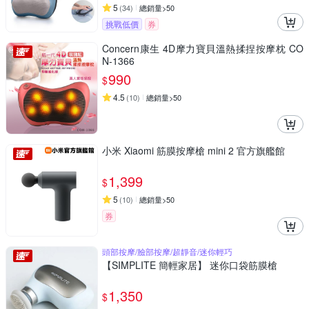
5
(
34
)
總銷量>50
挑戰低價
券
Concern康生 4D摩力寶貝溫熱揉捏按摩枕 CO
N-1366
990
$
4.5
(
10
)
總銷量>50
小米 Xiaomi 筋膜按摩槍 mini 2 官方旗艦館
1,399
$
5
(
10
)
總銷量>50
券
頭部按摩/臉部按摩/超靜音/迷你輕巧
【SIMPLITE 簡輕家居】 迷你口袋筋膜槍
1,350
$