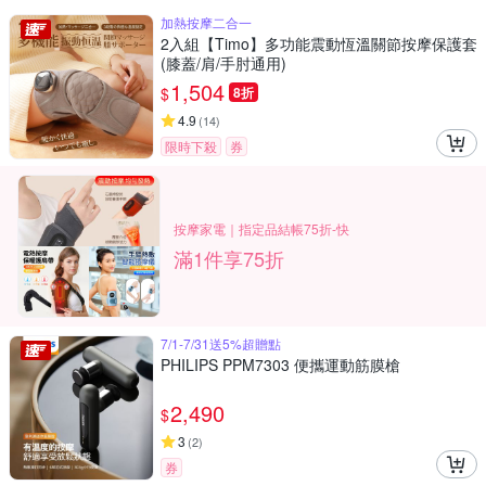
加熱按摩二合一
2入組【Timo】多功能震動恆溫關節按摩保護套
(膝蓋/肩/手肘通用)
1,504
$
8折
4.9
(
14
)
限時下殺
券
按摩家電｜指定品結帳75折-快
滿1件享75折
7/1-7/31送5%超贈點
PHILIPS PPM7303 便攜運動筋膜槍
2,490
$
3
(
2
)
券