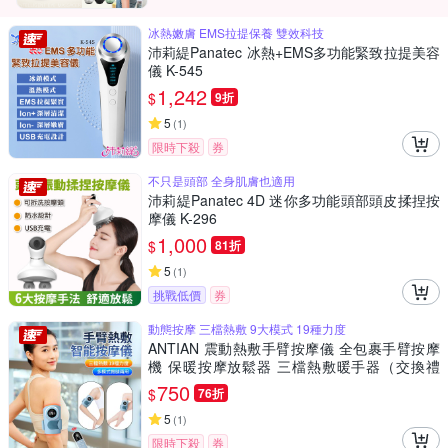
冰熱嫩膚 EMS拉提保養 雙效科技
沛莉緹Panatec 冰熱+EMS多功能緊致拉提美容
儀 K-545
1,242
$
9折
5
(
1
)
限時下殺
券
不只是頭部 全身肌膚也適用
沛莉緹Panatec 4D 迷你多功能頭部頭皮揉捏按
摩儀 K-296
1,000
$
81折
5
(
1
)
挑戰低價
券
動態按摩 三檔熱敷 9大模式 19種力度
ANTIAN 震動熱敷手臂按摩儀 全包裹手臂按摩
機 保暖按摩放鬆器 三檔熱敷暖手器（交換禮
物）
750
$
76折
5
(
1
)
限時下殺
券