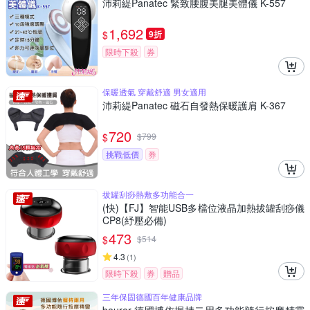
沛莉緹Panatec 緊致腰腹美腿美體儀 K-557
1,692
$
9折
限時下殺
券
保暖透氣 穿戴舒適 男女適用
沛莉緹Panatec 磁石自發熱保暖護肩 K-367
720
$
$
799
挑戰低價
券
拔罐刮痧熱敷多功能合一
(快)【FJ】智能USB多檔位液晶加熱拔罐刮痧儀
CP8(紓壓必備)
473
$
$
514
4.3
(
1
)
限時下殺
券
贈品
三年保固德國百年健康品牌