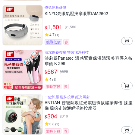
恆溫熱敷舒眼
KINYO亮眼氣壓按摩眼罩IAM2602
1,501
$
$
1,580
4.7
(
1
)
挑戰低價
券
清潔保養按摩 雙效潔淨科技
沛莉緹Panatec 溫感緊實保濕清潔美容導入按
摩儀 K-299
567
$
$
629
4
(
1
)
限時下殺
券
一鍵卸壓 磁珠按摩 紅光照射
ANTIAN 智能熱敷紅光滾磁珠拔罐按摩儀 揉腹
儀 吸痧走罐通經活絡按摩器
304
$
$
319
3.8
(
2
)
限時下殺
券