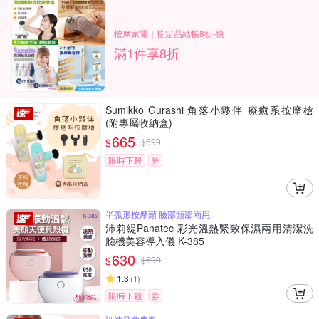
按摩家電｜指定品結帳8折-快
滿1件享8折
Sumikko Gurashi 角落小夥伴 療癒系按摩槍
(附專屬收納盒)
665
$
$
699
限時下殺
券
半弧形按摩頭 臉部頸部兩用
沛莉緹Panatec 彩光溫熱緊致保濕兩用清潔洗
臉機美容導入儀 K-385
630
$
$
699
1.3
(
1
)
限時下殺
券