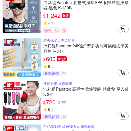
沛莉緹Panatec 氣壓式溫熱SPA眼部舒壓按摩
器-黑色 K-130B
1,242
$
9折
4
(
1
)
限時下殺
券
超夯風靡日本美顏器
沛莉緹Panatec 24K金T型多功能可換頭按摩美
容棒 K-347
600
$
81折
5
(
1
)
挑戰低價
券
放鬆必備 操作簡單
沛莉緹Panatec 高彈性電熱護腕 熱敷帶 單入裝
K-361
720
$
$
799
5
(
1
)
挑戰低價
券
EMS脈動點 紅色彈力光 溫熱放鬆