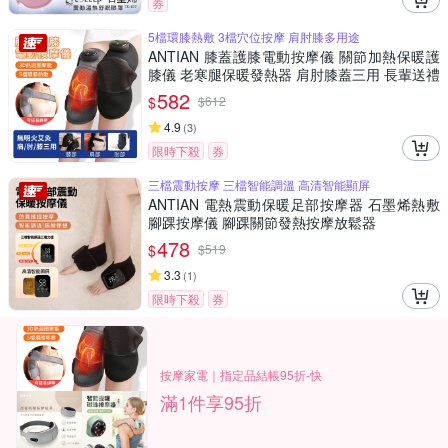
券
5檔環膝熱敷 3檔穴位按摩 肩肘膝多用途
ANTIAN 膝蓋護膝電動按摩儀 關節加熱保暖護
膝儀 老寒腿保暖發熱器 肩肘膝蓋三用 長輩送禮
單只
582
$
$
612
4.9
(
3
)
限時下殺
券
三檔震動按摩 三檔智能調溫 高清智能顯屏
ANTIAN 電熱震動保暖足部按摩器 石墨烯熱敷
腳踝按摩儀 腳踝關節發熱按摩放鬆器
478
$
$
519
3.3
(
1
)
限時下殺
券
按摩家電｜指定品結帳95折-快
滿1件享95折