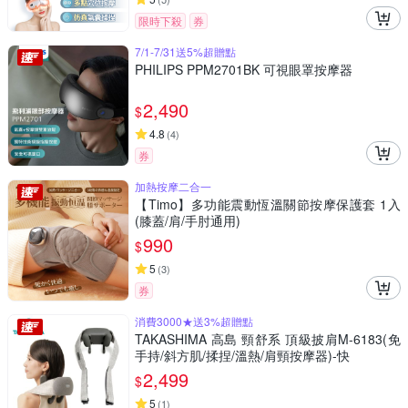
限時下殺
券
7/1-7/31送5%超贈點
PHILIPS PPM2701BK 可視眼罩按摩器
2,490
$
4.8
(
4
)
券
加熱按摩二合一
【Timo】多功能震動恆溫關節按摩保護套 1入
(膝蓋/肩/手肘通用)
990
$
5
(
3
)
券
消費3000★送3%超贈點
TAKASHIMA 高島 頸舒系 頂級披肩M-6183(免
手持/斜方肌/揉捏/溫熱/肩頸按摩器)-快
2,499
$
5
(
1
)