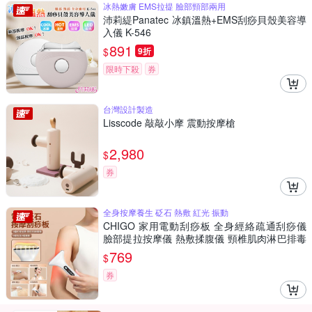
冰熱嫩膚 EMS拉提 臉部頸部兩用
沛莉緹Panatec 冰鎮溫熱+EMS刮痧貝殼美容導
入儀 K-546
891
$
9折
限時下殺
券
台灣設計製造
Lisscode 敲敲小摩 震動按摩槍
2,980
$
券
全身按摩養生 砭石 熱敷 紅光 振動
CHIGO 家用電動刮痧板 全身經絡疏通刮痧儀
臉部提拉按摩儀 熱敷揉腹儀 頸椎肌肉淋巴排毒
按摩放鬆儀（非醫療器材）
769
$
券