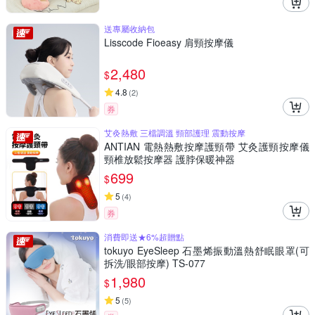
送專屬收納包
Lisscode Fioeasy 肩頸按摩儀
2,480
$
4.8
(
2
)
券
艾灸熱敷 三檔調溫 頸部護理 震動按摩
ANTIAN 電熱熱敷按摩護頸帶 艾灸護頸按摩儀
頸椎放鬆按摩器 護脖保暖神器
699
$
5
(
4
)
券
消費即送★6%超贈點
tokuyo EyeSleep 石墨烯振動溫熱舒眠眼罩(可
拆洗/眼部按摩) TS-077
1,980
$
5
(
5
)