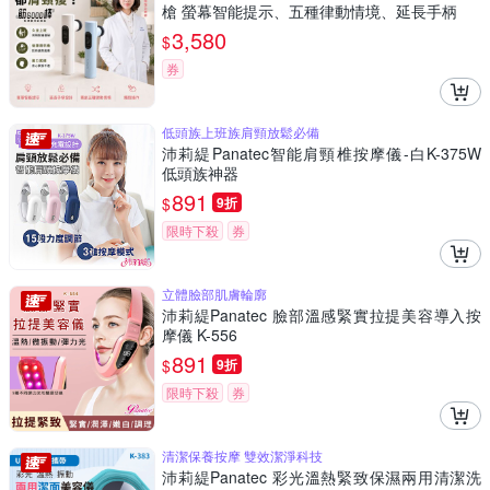
槍 螢幕智能提示、五種律動情境、延長手柄
3,580
$
券
低頭族上班族肩頸放鬆必備
沛莉緹Panatec智能肩頸椎按摩儀-白K-375W
低頭族神器
891
$
9折
限時下殺
券
立體臉部肌膚輪廓
沛莉緹Panatec 臉部溫感緊實拉提美容導入按
摩儀 K-556
891
$
9折
限時下殺
券
清潔保養按摩 雙效潔淨科技
沛莉緹Panatec 彩光溫熱緊致保濕兩用清潔洗