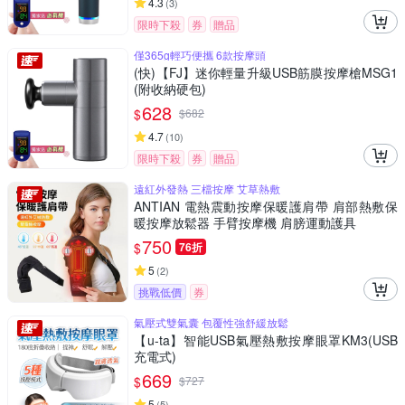
4.3
(
3
)
限時下殺
券
贈品
僅365g輕巧便攜 6款按摩頭
(快)【FJ】迷你輕量升級USB筋膜按摩槍MSG1
(附收納硬包)
628
$
$
682
4.7
(
10
)
限時下殺
券
贈品
遠紅外發熱 三檔按摩 艾草熱敷
ANTIAN 電熱震動按摩保暖護肩帶 肩部熱敷保
暖按摩放鬆器 手臂按摩機 肩膀運動護具
750
$
76折
5
(
2
)
挑戰低價
券
氣壓式雙氣囊 包覆性強舒緩放鬆
【u-ta】智能USB氣壓熱敷按摩眼罩KM3(USB
充電式)
669
$
$
727
5
(
5
)