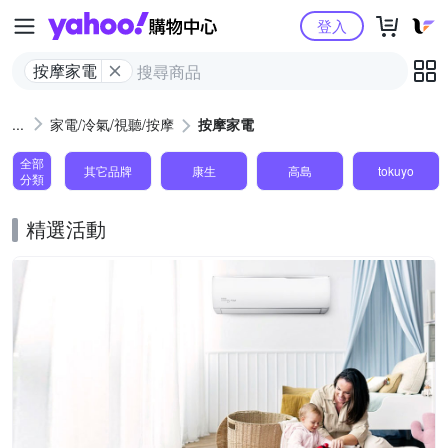
Yahoo購物中心
登入
按摩家電
家電/冷氣/視聽/按摩
按摩家電
全部
其它品牌
康生
高島
tokuyo
分類
精選活動