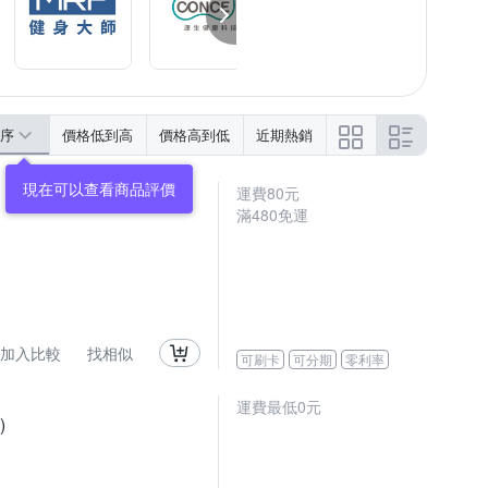
序
價格低到高
價格高到低
近期熱銷
運費80元
滿480免運
加入比較
找相似
可刷卡
可分期
零利率
運費最低0元
)