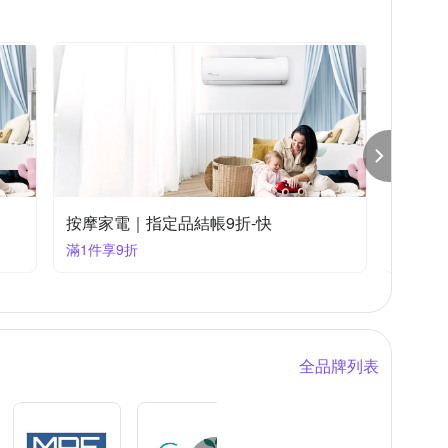
按摩家電｜指定品結帳8折-快
按摩家
滿1件享8折
滿1件享
全品牌列表