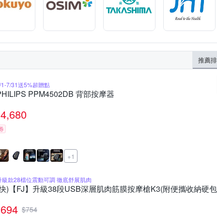
推薦排
/1-7/31送5%超贈點
PHILIPS PPM4502DB 背部按摩器
4,680
券
+1
升級款28檔位震動可調 徹底舒展肌肉
(快)【FJ】升級38段USB深層肌肉筋膜按摩槍K3(附便攜收納硬包
694
$
754