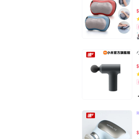
$
$
$