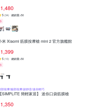
1,480
5
(
34
)
總銷量>50
券
小米 Xiaomi 筋膜按摩槍 mini 2 官方旗艦館
1,399
5
(
10
)
總銷量>50
券
頭部按摩/臉部按摩/超靜音/迷你輕巧
【SIMPLITE 簡輕家居】 迷你口袋筋膜槍
1,350