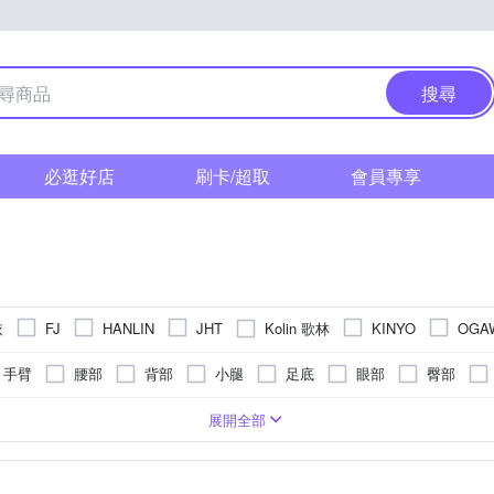
搜尋
必逛好店
刷卡/超取
會員專享
依
Kolin 歌林
FJ
HANLIN
JHT
KINYO
OGA
輕家居
TAKASHIMA 高島
Xiao
Timo
tokuyo
u-ta
手臂
腰部
背部
小腿
足底
眼部
臀部
遙控器
紅外線
揉捏式
乾電池式
臉部按摩機
加熱功能
指壓式
充插兩用
曲線雕塑機
恆溫保溫功能
滾輪式
腳底按摩機
拍打式
轉動式
手持按摩棒
美
展開全部