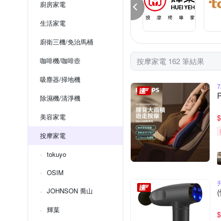
廚房家電
生活家電
廚衛三機/免治馬桶
咖啡機/咖啡壺
按摩家電 162 筆結果
吸塵器/掃地機
7
除濕機/清淨機
美容家電
$
按摩家電
tokuyo
OSIM
JOHNSON 喬山
輝葉
$