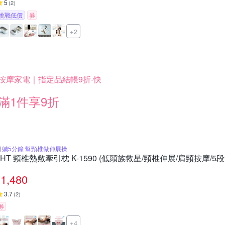
5
(
2
)
挑戰低價
券
+2
按摩家電｜指定品結帳9折-快
滿1件享9折
日躺5分鐘 幫頸椎做伸展操
JHT 頸椎熱敷牽引枕 K-1590 (低頭族救星/頸椎伸展/肩頸按摩/5段
1,480
3.7
(
2
)
券
+4