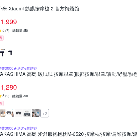
小米 Xiaomi 筋膜按摩槍 2 官方旗艦館
1,999
5
(
7
)
總銷量>50
券
消費3000★送3%超贈點
TAKASHIMA 高島 暖眠眠 按摩眼罩(眼部按摩/眼罩/震動/紓壓/熱敷/
1,280
5
(
2
)
總銷量>50
券
+2
消費3000★送3%超贈點
TAKASHIMA 高島 愛舒服抱抱枕M-6520 按摩枕/按摩/肩頸按摩