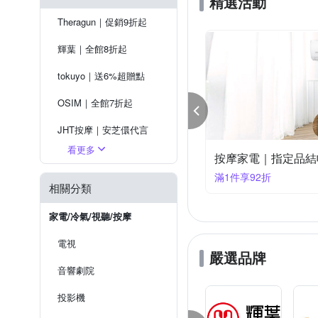
精選活動
Theragun｜促銷9折起
輝葉｜全館8折起
tokuyo｜送6%超贈點
OSIM｜全館7折起
JHT按摩｜安芝儇代言
看更多
摩家電｜指定品結帳9折-快
喬山｜超值優惠
件享9折
滿1件享85折
健身大師｜下殺8折起
相關分類
飛利浦｜送5%超贈點
家電/冷氣/視聽/按摩
電視
嚴選品牌
音響劇院
投影機