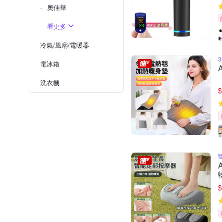
奧佳華
看更多
冷氣/風扇/電暖器
電冰箱
洗衣機
$
$