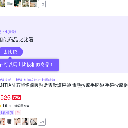
+3
馬上比買最好
相似商品比比看
去比較
在可以馬上比較相似商品！
控溫速熱 三檔溫控 無線便捷 超長續航
ANTIAN 石墨烯保暖熱敷震動護腕帶 電熱按摩手腕帶 手碗按摩
525
76折
4.9
(
5
)
總銷量>50
挑戰低價
券
+3