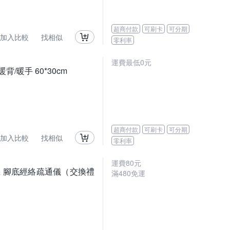
超商付款
可刷卡
可分期
加入比較
找相似
零利率
運費最低0元
/暖手 60*30cm
超商付款
可刷卡
可分期
加入比較
找相似
零利率
運費80元
機 腳底經絡疏通儀（交換禮
滿480免運