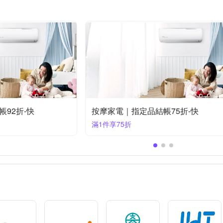
beurer德國博依｜指定家電85折+快速到貨
按摩家電｜指定品結帳95折-快
滿1件享95折