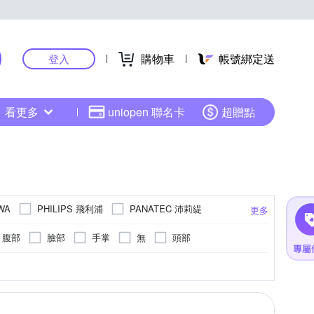
購物車
帳號綁定送
登入
看更多
uniopen 聯名卡
超贈點
PHILIPS 飛利浦
PANATEC 沛莉緹
WA
更多
mi 小米
其他品牌
腹部
臉部
手掌
無
頭部
腿機
手部按摩
按摩椅墊
更多