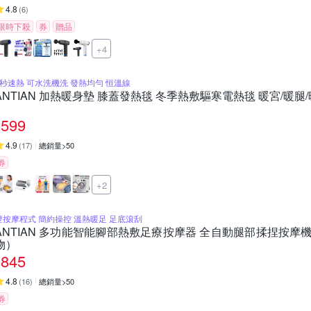
4.8
(
6
)
限時下殺
券
贈品
+4
3秒速熱 可水洗機洗 發熱均勻 恒溫線
ANTIAN 加熱暖身墊 膝蓋發熱毯 冬季熱敷驅寒電熱毯 暖宮/暖腿/暖背
599
4.9
(
17
)
總銷量>50
券
+2
雙按摩程式 簡約操控 溫熱暖足 足底滾刮
ANTIAN 多功能智能腳部熱敷足療按摩器 全自動腿部揉捏按摩
物）
845
4.8
(
16
)
總銷量>50
券