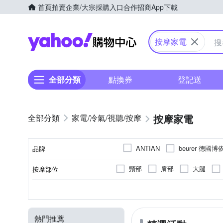
首頁
拍賣
企業/大宗採購入口
合作招商
App下載
Yahoo購物中心
按摩家電
全部分類
點換券
登記送
按摩家電
家電/冷氣/視聽/按摩
beurer 德國博
ANTIAN
品牌
SIMPLITE 簡
Renpho
頸部
肩部
大腿
按摩部位
品牌名稱
肩頸按摩機
震動式
充電式
無
溫熱功能
無線遙控器
無
插電式
音樂播放
眼部按摩機
氣壓式
無
有線
顏色
類型
按摩方式
電源類型
遙控器
特殊功能
頭部按摩機
按摩床(墊)
熱門推薦