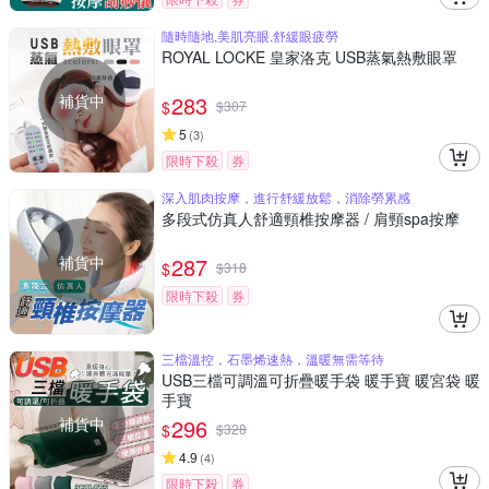
隨時隨地,美肌亮眼,舒緩眼疲勞
ROYAL LOCKE 皇家洛克 USB蒸氣熱敷眼罩
補貨中
283
$
$
307
5
(
3
)
限時下殺
券
深入肌肉按摩，進行舒緩放鬆，消除勞累感
多段式仿真人舒適頸椎按摩器 / 肩頸spa按摩
補貨中
287
$
$
318
限時下殺
券
三檔溫控，石墨烯速熱，溫暖無需等待
USB三檔可調溫可折疊暖手袋 暖手寶 暖宮袋 暖
手寶
補貨中
296
$
$
328
4.9
(
4
)
限時下殺
券