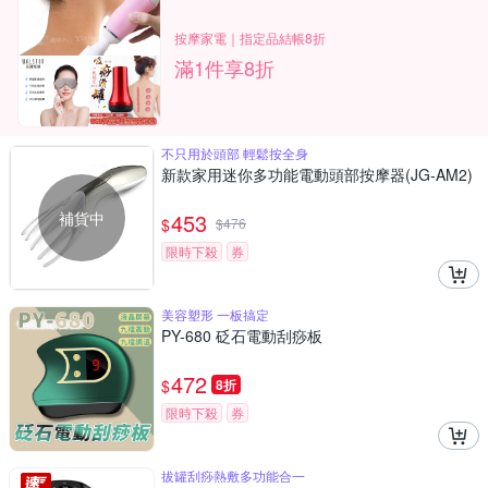
按摩家電｜指定品結帳8折
滿1件享8折
不只用於頭部 輕鬆按全身
新款家用迷你多功能電動頭部按摩器(JG-AM2)
補貨中
453
$
$
476
限時下殺
券
美容塑形 一板搞定
PY-680 砭石電動刮痧板
472
$
8折
限時下殺
券
拔罐刮痧熱敷多功能合一