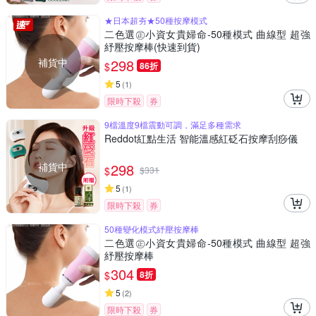
★日本超夯★50種按摩模式
二色選㊣小資女貴婦命-50種模式 曲線型 超強
紓壓按摩棒(快速到貨)
補貨中
298
$
86折
5
(
1
)
限時下殺
券
9檔溫度9檔震動可調，滿足多種需求
Reddot紅點生活 智能溫感紅砭石按摩刮痧儀
補貨中
298
$
$
331
5
(
1
)
限時下殺
券
50種變化模式紓壓按摩棒
二色選㊣小資女貴婦命-50種模式 曲線型 超強
紓壓按摩棒
304
$
8折
5
(
2
)
限時下殺
券