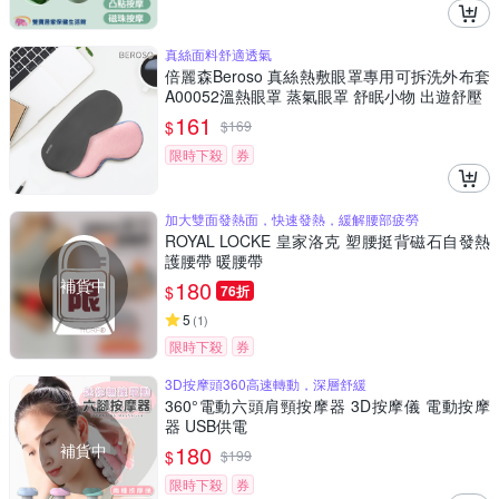
真絲面料舒適透氣
倍麗森Beroso 真絲熱敷眼罩專用可拆洗外布套
A00052溫熱眼罩 蒸氣眼罩 舒眠小物 出遊舒壓
161
$
$
169
限時下殺
券
加大雙面發熱面，快速發熱，緩解腰部疲勞
ROYAL LOCKE 皇家洛克 塑腰挺背磁石自發熱
護腰帶 暖腰帶
補貨中
180
$
76折
5
(
1
)
限時下殺
券
3D按摩頭360高速轉動，深層舒緩
360°電動六頭肩頸按摩器 3D按摩儀 電動按摩
器 USB供電
補貨中
180
$
$
199
限時下殺
券