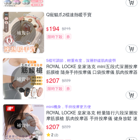
Q寵貓爪2檔速熱暖手寶
194
$
$
215
補貨中
限時下殺
券
5檔可調節，輕重有度，深層舒緩肌肉疲勞
ROYAL LOCKE 皇家洛克 mini五段式深層按摩
筋膜槍 隨身手持按摩儀 口袋按摩儀 肌肉按摩器
舒緩疲勞 運動放鬆按摩
補貨中
207
$
$
229
限時下殺
券
mini機身，手持按摩更方便
ROYAL LOCKE 皇家洛克 輕量隨行六段深層按
摩筋膜槍 肌肉按摩器 手持按摩儀 健身放鬆 迷
你筋膜槍 身體按摩舒緩 USB充電
補貨中
207
$
$
229
2
(
2
)