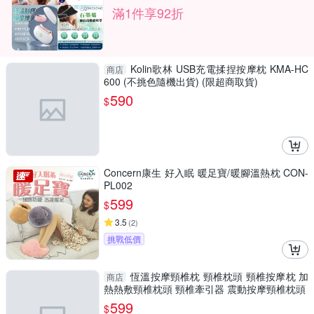
滿1件享92折
Kolin歌林 USB充電揉捏按摩枕 KMA-HC
商店
600 (不挑色隨機出貨) (限超商取貨)
590
$
Concern康生 好入眠 暖足寶/暖腳溫熱枕 CON-
PL002
599
$
3.5
(
2
)
挑戰低價
恆溫按摩頸椎枕 頸椎枕頭 頸椎按摩枕 加
商店
熱熱敷頸椎枕頭 頸椎牽引器 震動按摩頸椎枕頭
599
$