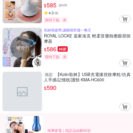
儀（非醫療器材）
585
$
$
649
4.3
(
6
)
限時下殺
券
拒絕視疲勞,讓眼睛舒適一整天
ROYAL LOCKE 皇家洛克 輕柔音樂熱敷眼部按
摩器
補貨中
586
$
86折
限時下殺
券
【Kolin歌林】USB充電揉捏按摩枕/仿真
商店
人手感/記憶枕/護頸 KMA-HC600
590
$
按摩家電｜指定品結帳92折