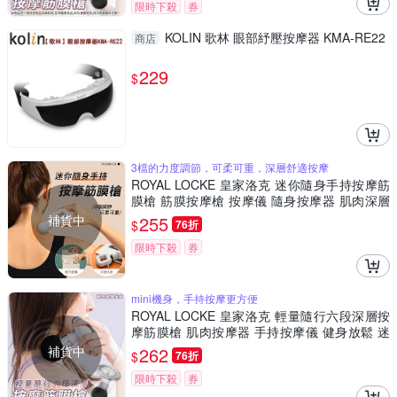
限時下殺
券
KOLIN 歌林 眼部紓壓按摩器 KMA-RE22
商店
229
$
3檔的力度調節，可柔可重，深層舒適按摩
ROYAL LOCKE 皇家洛克 迷你隨身手持按摩筋
膜槍 筋膜按摩槍 按摩儀 隨身按摩器 肌肉深層
按摩槍 三檔調節 運動健身放鬆
補貨中
255
$
76折
限時下殺
券
mini機身，手持按摩更方便
ROYAL LOCKE 皇家洛克 輕量隨行六段深層按
摩筋膜槍 肌肉按摩器 手持按摩儀 健身放鬆 迷
你筋膜槍 身體按摩舒緩 USB充電
補貨中
262
$
76折
限時下殺
券