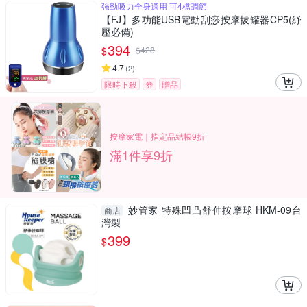
強勁吸力全身適用 可4檔調節
【FJ】多功能USB電動刮痧按摩拔罐器CP5(紓
壓必備)
394
$
$
428
4.7
(
2
)
限時下殺
券
贈品
按摩家電｜指定品結帳9折
滿1件享9折
妙管家 特殊凹凸舒伸按摩球 HKM-09台
商店
灣製
399
$