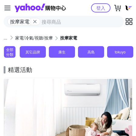
Yahoo購物中心
登入
按摩家電
家電/冷氣/視聽/按摩
按摩家電
全部
其它品牌
康生
高島
tokuyo
分類
精選活動