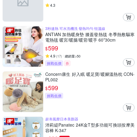
4.3
3秒速熱 可水洗機洗 發熱均勻 恒溫線
ANTIAN 加熱暖身墊 膝蓋發熱毯 冬季熱敷驅寒
電熱毯 暖宮/暖腿/暖背/暖手 60*30cm
599
$
4.9
(
17
)
總銷量>50
挑戰低價
券
Concern康生 好入眠 暖足寶/暖腳溫熱枕 CON-
PL002
599
$
挑戰低價
超夯風靡日本美顏器
沛莉緹Panatec 24K金T型多功能可換頭按摩美
容棒 K-347