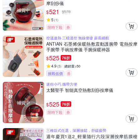
摩刮痧儀
補貨中
521
$
$
578
5
(
1
)
限時下殺
券
控溫速熱 三檔溫控 無線便捷 超長續航
ANTIAN 石墨烯保暖熱敷震動護腕帶 電熱按摩
手腕帶 手碗按摩儀 手腕保暖神器
525
$
76折
4.9
(
5
)
總銷量>50
挑戰低價
券
迷你小巧,攜帶方便
太醫聖手 智能真空熱敷刮痧按摩儀
補貨中
525
$
76折
限時下殺
券
三種款式任選，深層放鬆，舒緩疲勞
週年慶買1送2_輕量隨行六段深層按摩筋膜槍