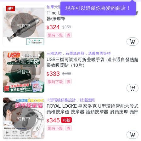
按摩穴道疏氣通血
現在可以追蹤你喜愛的商店！
Time Leisure 便攜多段式智能穴位防潑水按摩
器/按摩筆
補貨中
324
$
$
359
限時下殺
券
三檔溫控，石墨烯速熱，溫暖無需等待
USB三檔可調溫可折疊暖手袋+送卡通自發熱超
長效暖暖貼（10片）
補貨中
333
$
$
369
限時下殺
券
U型環繞頸椎設計，舒適護頸
ROYAL LOCKE 皇家洛克 U型環繞智能六段式
頸椎按摩儀 按摩器 護頸按摩器 肩頸按摩 頸部
熱敷 6檔可調 USB充電
補貨中
345
$
76折
限時下殺
券