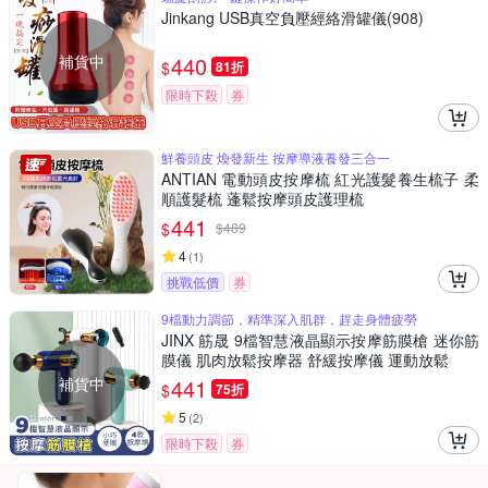
Jinkang USB真空負壓經絡滑罐儀(908)
補貨中
440
$
81折
限時下殺
券
鮮養頭皮 煥發新生 按摩導液養發三合一
ANTIAN 電動頭皮按摩梳 紅光護髮養生梳子 柔
順護髮梳 蓬鬆按摩頭皮護理梳
441
$
$
489
4
(
1
)
挑戰低價
券
9檔動力調節，精準深入肌群，趕走身體疲勞
JINX 筋晟 9檔智慧液晶顯示按摩筋膜槍 迷你筋
膜儀 肌肉放鬆按摩器 舒緩按摩儀 運動放鬆
補貨中
441
$
75折
5
(
2
)
限時下殺
券