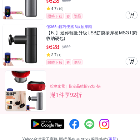
628
$
$
682
4.7
(
10
)
限時下殺
券
贈品
僅365g輕巧便攜 6款按摩頭
【FJ】迷你輕量升級USB筋膜按摩槍MSG1(附
收納硬包)
628
$
$
682
3.7
(
1
)
限時下殺
券
贈品
按摩家電｜指定品結帳92折-快
滿1件享92折
Yahoo台灣電子商務 版權所有 © 2026 服務條款(
更新
)