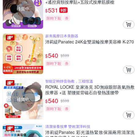
+遙控肩頸按摩貼+五段式按摩筋膜槍
補貨中
531
$
9折
限時下殺
券
超夯風靡日本美顏器
沛莉緹Panatec 24K金雙滾輪按摩美容棒 K-270
540
$
$
599
限時下殺
券
智能定時靜音熱敷，三檔恆溫
ROYAL LOCKE 皇家洛克 3D無線眼部蒸氣熱敷
按摩器 +送 塑腰挺背磁石自發熱護腰帶
補貨中
540
$
$
599
限時下殺
券
清潔保養按摩 雙效潔淨科技
沛莉緹Panatec 彩光溫熱緊致保濕兩用清潔洗