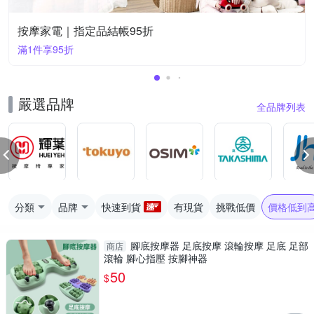
按摩家電｜指定品結帳95折
滿1件享95折
嚴選品牌
全品牌列表
分類
品牌
快速到貨
有現貨
挑戰低價
價格低到
腳底按摩器 足底按摩 滾輪按摩 足底 足部
商店
滾輪 腳心指壓 按腳神器
50
$