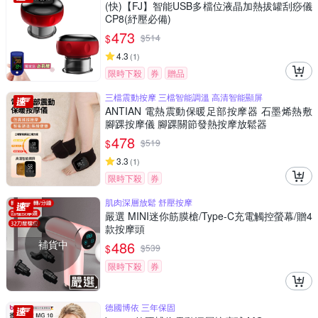
(快)【FJ】智能USB多檔位液晶加熱拔罐刮痧儀
CP8(紓壓必備)
473
$
$
514
4.3
(
1
)
限時下殺
券
贈品
三檔震動按摩 三檔智能調溫 高清智能顯屏
ANTIAN 電熱震動保暖足部按摩器 石墨烯熱敷
腳踝按摩儀 腳踝關節發熱按摩放鬆器
478
$
$
519
3.3
(
1
)
限時下殺
券
肌肉深層放鬆 舒壓按摩
嚴選 MINI迷你筋膜槍/Type-C充電觸控螢幕/贈4
款按摩頭
補貨中
486
$
$
539
限時下殺
券
德國博依 三年保固