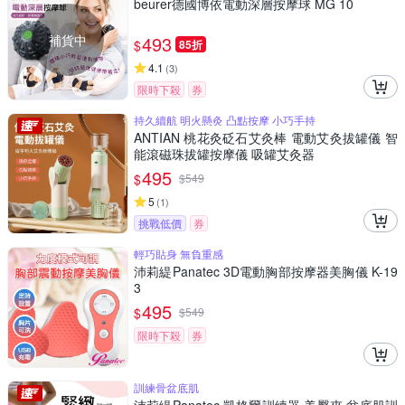
beurer德國博依電動深層按摩球 MG 10
補貨中
493
$
85折
4.1
(
3
)
限時下殺
券
持久續航 明火懸灸 凸點按摩 小巧手持
ANTIAN 桃花灸砭石艾灸棒 電動艾灸拔罐儀 智
能滾磁珠拔罐按摩儀 吸罐艾灸器
495
$
$
549
5
(
1
)
挑戰低價
券
輕巧貼身 無負重感
沛莉緹Panatec 3D電動胸部按摩器美胸儀 K-19
3
495
$
$
549
限時下殺
券
訓練骨盆底肌