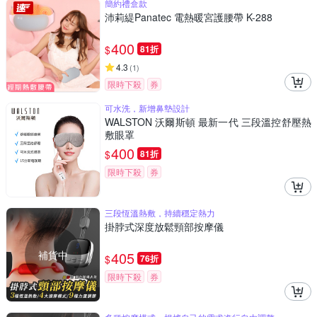
簡約禮盒款
沛莉緹Panatec 電熱暖宮護腰帶 K-288
400
$
81折
4.3
(
1
)
限時下殺
券
可水洗，新增鼻墊設計
WALSTON 沃爾斯頓 最新一代 三段溫控舒壓熱
敷眼罩
400
$
81折
限時下殺
券
三段恆溫熱敷，持續穩定熱力
掛脖式深度放鬆頸部按摩儀
補貨中
405
$
76折
限時下殺
券