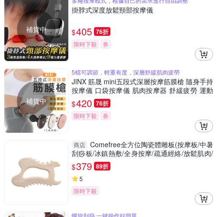
多種按摩模式，根據自己的需求進行自由調整
掛脖式深度放鬆頸部按摩儀
補貨中
405
$
76折
限時下殺
券
5檔可調節，輕重有度，深層舒緩肌肉疲勞
JINX 筋晟 mini五段式深層按摩筋膜槍 隨身手持
按摩儀 口袋按摩儀 肌肉按摩器 舒緩疲勞 運動
放鬆按摩
補貨中
420
$
76折
限時下殺
券
Comefree全方位陶瓷體雕板(按摩板/中暑
商店
刮痧板/冰鎮熱敷/全身按摩/疏通經絡/放鬆肌肉/
GetSport)
379
$
89折
5
限時下殺
螺旋刮痧,一鍵操作好簡單