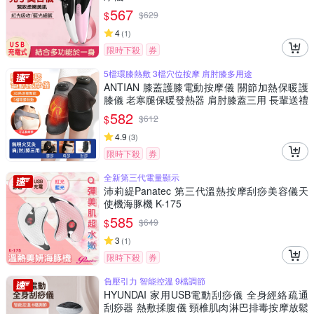
567
$
$
629
4
(
1
)
限時下殺
券
5檔環膝熱敷 3檔穴位按摩 肩肘膝多用途
ANTIAN 膝蓋護膝電動按摩儀 關節加熱保暖護
膝儀 老寒腿保暖發熱器 肩肘膝蓋三用 長輩送禮
單只
582
$
$
612
4.9
(
3
)
限時下殺
券
全新第三代電量顯示
沛莉緹Panatec 第三代溫熱按摩刮痧美容儀天
使機海豚機 K-175
585
$
$
649
3
(
1
)
限時下殺
券
負壓引力 智能控溫 9檔調節
HYUNDAI 家用USB電動刮痧儀 全身經絡疏通
刮痧器 熱敷揉腹儀 頸椎肌肉淋巴排毒按摩放鬆