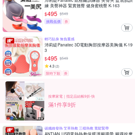
沛莉緹Panatec 凱格爾訓練器 美臀夾 盆底肌訓
練 美臀神器 緊實翹臀 健身蜜桃臀 K-163
495
$
$
549
挑戰低價
券
輕巧貼身 無負重感
沛莉緹Panatec 3D電動胸部按摩器美胸儀 K-19
3
495
$
$
549
4.3
(
2
)
限時下殺
券
按摩家電｜指定品結帳9折-快
滿1件享9折
碳纖維發熱 艾草熱敷 三檔熱敷 寬鬆緊帶
ANTIAN USB電熱熱敷保暖護腳踝帶 腳踝按摩