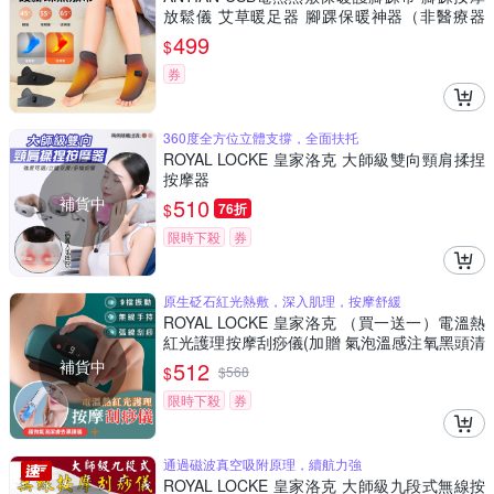
放鬆儀 艾草暖足器 腳踝保暖神器（非醫療器
材）
499
$
券
360度全方位立體支撐，全面扶托
ROYAL LOCKE 皇家洛克 大師級雙向頸肩揉捏
按摩器
補貨中
510
$
76折
限時下殺
券
原生砭石紅光熱敷，深入肌理，按摩舒緩
ROYAL LOCKE 皇家洛克 （買一送一）電溫熱
紅光護理按摩刮痧儀(加贈 氣泡溫感注氧黑頭清
潔儀)
補貨中
512
$
$
568
限時下殺
券
通過磁波真空吸附原理，續航力強
ROYAL LOCKE 皇家洛克 大師級九段式無線按