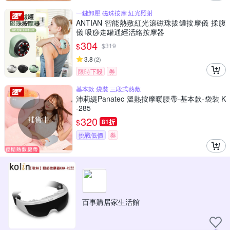
一鍵卸壓 磁珠按摩 紅光照射
ANTIAN 智能熱敷紅光滾磁珠拔罐按摩儀 揉腹
儀 吸痧走罐通經活絡按摩器
304
$
$
319
3.8
(
2
)
限時下殺
券
基本款 袋裝 三段式熱敷
沛莉緹Panatec 溫熱按摩暖腰帶-基本款-袋裝 K
-285
補貨中
320
$
81折
挑戰低價
券
百事購居家生活館