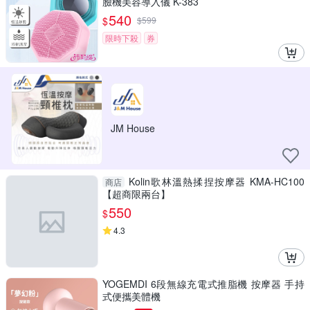
臉機美容導入儀 K-383
540
$
$
599
限時下殺
券
JM House
Kolin歌林溫熱揉捏按摩器 KMA-HC100
商店
【超商限兩台】
550
$
4.3
YOGEMDI 6段無線充電式推脂機 按摩器 手持
式便攜美體機