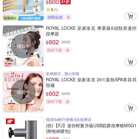
600
$
81折
5
(
1
)
挑戰低價
券
ROYAL LOCKE 皇家洛克 專業級6頭頸肩遙控
按摩器
602
$
$
668
補貨中
限時下殺
券
多種模式，隨心切換
ROYAL LOCKE 皇家洛克 2in1溫熱SPA美容貝
殼儀
補貨中
602
$
$
668
限時下殺
券
僅365g輕巧便攜 6款按摩頭
(快)【FJ】迷你輕量升級USB筋膜按摩槍MSG1
(附收納硬包)