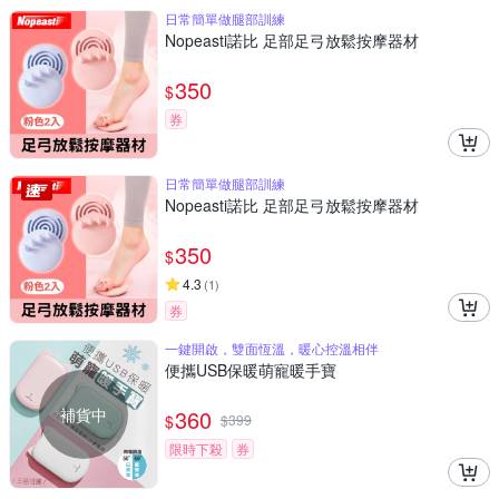
日常簡單做腿部訓練
Nopeasti諾比 足部足弓放鬆按摩器材
350
$
券
日常簡單做腿部訓練
Nopeasti諾比 足部足弓放鬆按摩器材
350
$
4.3
(
1
)
券
一鍵開啟，雙面恆溫，暖心控溫相伴
便攜USB保暖萌寵暖手寶
補貨中
360
$
$
399
限時下殺
券