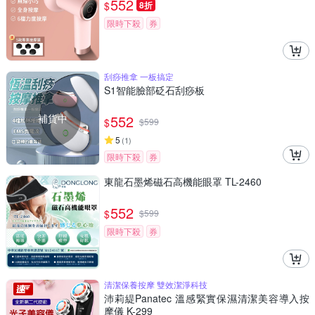
552
$
8折
限時下殺
券
刮痧推拿 一板搞定
S1智能臉部砭石刮痧板
補貨中
552
$
$
599
5
(
1
)
限時下殺
券
東龍石墨烯磁石高機能眼罩 TL-2460
552
$
$
599
限時下殺
券
清潔保養按摩 雙效潔淨科技
沛莉緹Panatec 溫感緊實保濕清潔美容導入按
摩儀 K-299