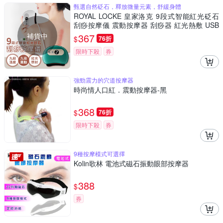
甄選自然砭石，釋放微量元素，舒緩身體
ROYAL LOCKE 皇家洛克 9段式智能紅光砭石
刮痧按摩儀 震動按摩器 刮痧器 紅光熱敷 USB
按摩板 刮痧板 身體按摩 臉部按摩
補貨中
367
$
76折
限時下殺
券
強勁震力的穴道按摩器
時尚情人口紅．震動按摩器-黑
368
$
76折
限時下殺
券
9種按摩模式可選擇
Kolin歌林 電池式磁石振動眼部按摩器
388
$
券