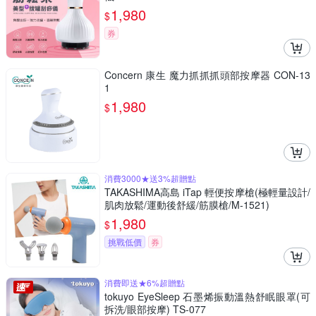
1,980
$
券
Concern 康生 魔力抓抓抓頭部按摩器 CON-13
1
1,980
$
消費3000★送3%超贈點
TAKASHIMA高島 iTap 輕便按摩槍(極輕量設計/
肌肉放鬆/運動後舒緩/筋膜槍/M-1521)
1,980
$
挑戰低價
券
消費即送★6%超贈點
tokuyo EyeSleep 石墨烯振動溫熱舒眠眼罩(可
拆洗/眼部按摩) TS-077