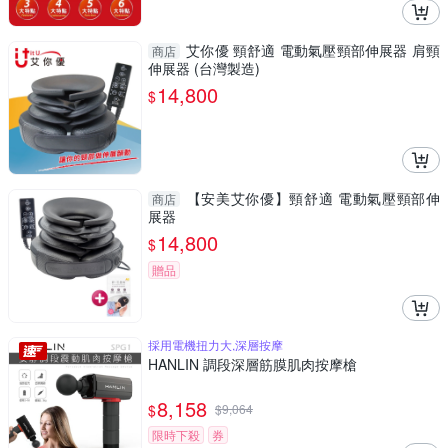
艾你優 頸舒適 電動氣壓頸部伸展器 肩頸
商店
伸展器 (台灣製造)
14,800
$
【安美艾你優】頸舒適 電動氣壓頸部伸
商店
展器
14,800
$
贈品
採用電機扭力大,深層按摩
HANLIN 調段深層筋膜肌肉按摩槍
8,158
$
$
9,064
限時下殺
券