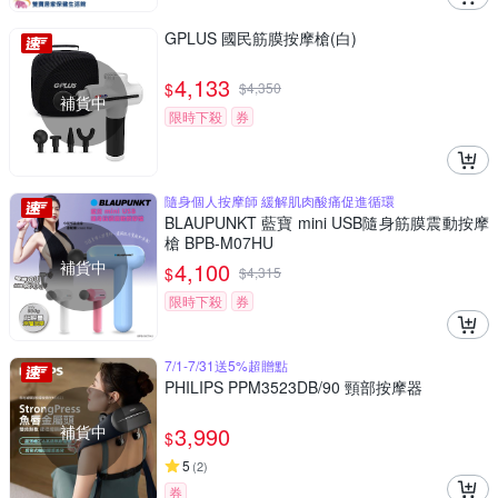
GPLUS 國民筋膜按摩槍(白)
4,133
$
$
4,350
補貨中
限時下殺
券
隨身個人按摩師 緩解肌肉酸痛促進循環
BLAUPUNKT 藍寶 mini USB隨身筋膜震動按摩
槍 BPB-M07HU
補貨中
4,100
$
$
4,315
限時下殺
券
7/1-7/31送5%超贈點
PHILIPS PPM3523DB/90 頸部按摩器
補貨中
3,990
$
5
(
2
)
券