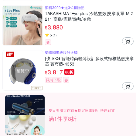
消費3000★送3%超贈點
TAKASHIMA iEye plus 冷熱雙效按摩眼罩 M-2
211 高島/震動/熱敷/冷敷
3,880
$
5
(
1
)
券
榮獲國際級設計大獎
[快]SKG 智能時尚輕薄設計多段式頸椎熱敷按摩
器 蒼穹藍-4353
補貨中
3,817
$
86折
限時下殺
券
夏日美肌大作戰★指定家電8折+快速到貨
滿1件享8折