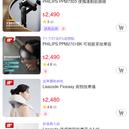
PHILIPS PPM7303 便攜運動筋膜槍
2,490
$
3
(
2
)
挑戰低價
券
7/1-7/31送5%超贈點
PHILIPS PPM2701BK 可視眼罩按摩器
2,490
$
4.8
(
4
)
券
送專屬收納包
Lisscode Fioeasy 肩頸按摩儀
2,480
$
4.8
(
2
)
券
超值兩入組