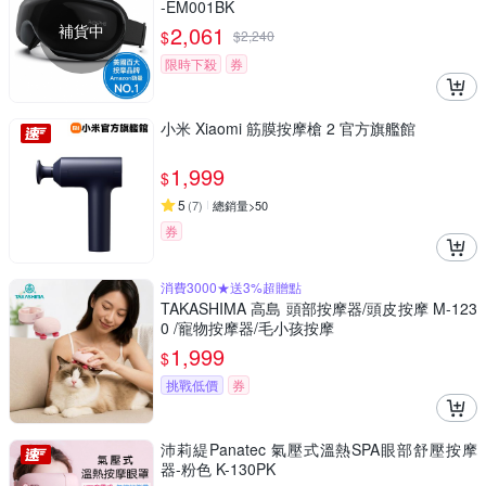
-EM001BK
補貨中
2,061
$
$
2,240
限時下殺
券
小米 Xiaomi 筋膜按摩槍 2 官方旗艦館
1,999
$
5
(
7
)
總銷量>50
券
消費3000★送3%超贈點
TAKASHIMA 高島 頭部按摩器/頭皮按摩 M-123
0 /寵物按摩器/毛小孩按摩
1,999
$
挑戰低價
券
沛莉緹Panatec 氣壓式溫熱SPA眼部舒壓按摩
器-粉色 K-130PK