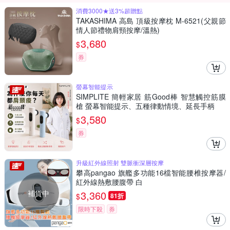
消費3000★送3%超贈點
TAKASHIMA 高島 頂級按摩枕 M-6521(父親節
情人節禮物肩頸按摩/溫熱)
3,680
$
券
螢幕智能提示
SIMPLITE 簡輕家居 筋Good棒 智慧觸控筋膜
槍 螢幕智能提示、五種律動情境、延長手柄
3,580
$
券
升級紅外線照射 雙脈衝深層按摩
攀高pangao 旗艦多功能16檔智能腰椎按摩器/
紅外線熱敷腰腹帶 白
補貨中
3,360
$
81折
限時下殺
券