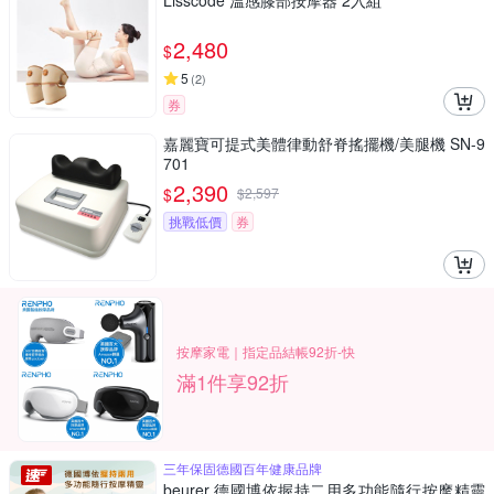
Lisscode 溫感膝部按摩器 2入組
2,480
$
5
(
2
)
券
嘉麗寶可提式美體律動舒脊搖擺機/美腿機 SN-9
701
2,390
$
$
2,597
挑戰低價
券
按摩家電｜指定品結帳92折-快
滿1件享92折
三年保固德國百年健康品牌
beurer 德國博依握持二用多功能隨行按摩精靈