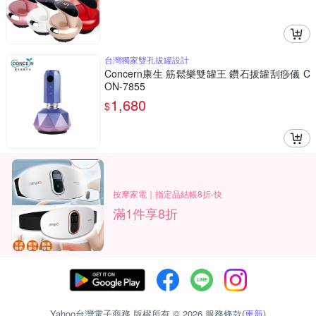
台灣獨家雙孔拔罐設計
Concern康生 筋鬆樂雙罐王 鑽石拔罐刮痧儀 C
ON-7855
1,680
$
按摩家電｜指定品結帳8折-快
滿1件享8折
Yahoo台灣電子商務 版權所有 © 2026 服務條款(
更新
)