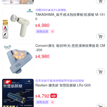
消費3000★送3%超贈點
TAKASHIMA_敲手感冰熱按摩槍/筋膜槍 M-151
0
4,980
$
挑戰低價
券
Concern康生 寵i好時光-悠悠揉捶按摩披肩 CM
-200
4,980
$
世界首創可量測身體疲勞等級的筋膜槍
Ravilam 娜美妍 智慧筋膜槍 LRJ-G05
4,792
$
8折
挑戰低價
券