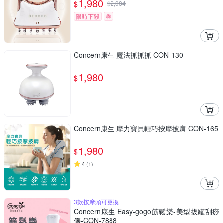
1,980
$
$
2,084
限時下殺
券
Concern康生 魔法抓抓抓 CON-130
1,980
$
Concern康生 摩力寶貝輕巧按摩披肩 CON-165
1,980
$
4
(
1
)
3款按摩頭可更換
Concern康生 Easy-gogo筋鬆樂-美型拔罐刮痧
儀-CON-7888