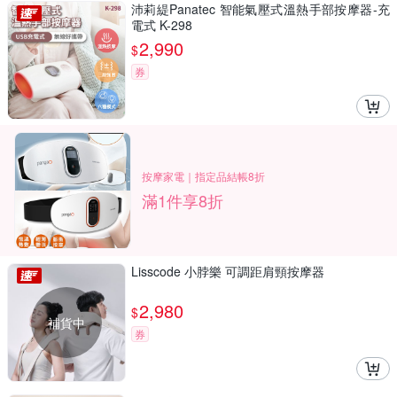
沛莉緹Panatec 智能氣壓式溫熱手部按摩器-充
電式 K-298
2,990
$
券
按摩家電｜指定品結帳8折
滿1件享8折
Lisscode 小脖樂 可調距肩頸按摩器
2,980
$
補貨中
券