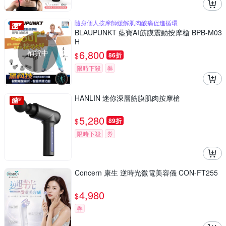
隨身個人按摩師緩解肌肉酸痛促進循環
BLAUPUNKT 藍寶AI筋膜震動按摩槍 BPB-M03
H
補貨中
6,800
$
86折
限時下殺
券
HANLIN 迷你深層筋膜肌肉按摩槍
5,280
$
89折
限時下殺
券
Concern 康生 逆時光微電美容儀 CON-FT255
4,980
$
券