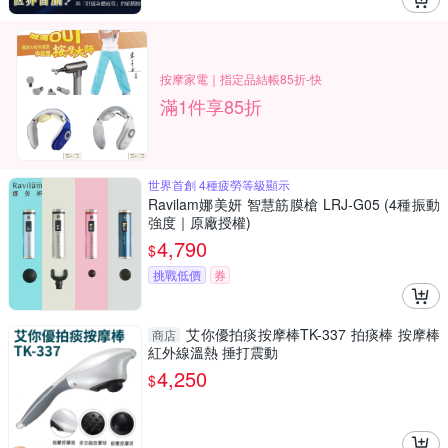
按摩家電｜指定品結帳85折-快
滿1件享85折
世界首創 4種疲勞等級顯示
Ravilam娜美妍 智慧筋膜槍 LRJ-G05 (4種振動
強度｜原廠授權)
4,790
$
挑戰低價
券
艾你優拍痰按摩棒TK-337 拍痰棒 按摩棒
商店
紅外線溫熱 捶打震動
4,250
$