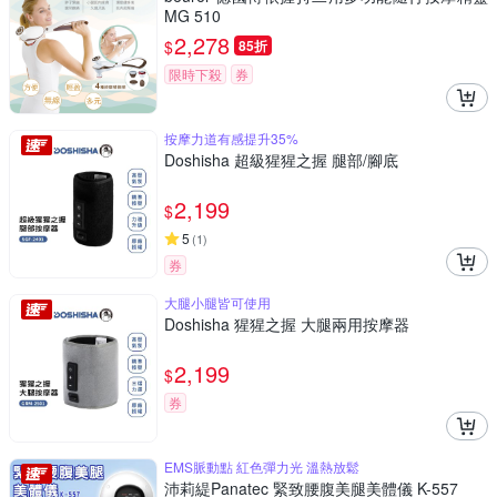
MG 510
2,278
$
85折
限時下殺
券
按摩力道有感提升35%
Doshisha 超級猩猩之握 腿部/腳底
2,199
$
5
(
1
)
券
大腿小腿皆可使用
Doshisha 猩猩之握 大腿兩用按摩器
2,199
$
券
EMS脈動點 紅色彈力光 溫熱放鬆
沛莉緹Panatec 緊致腰腹美腿美體儀 K-557