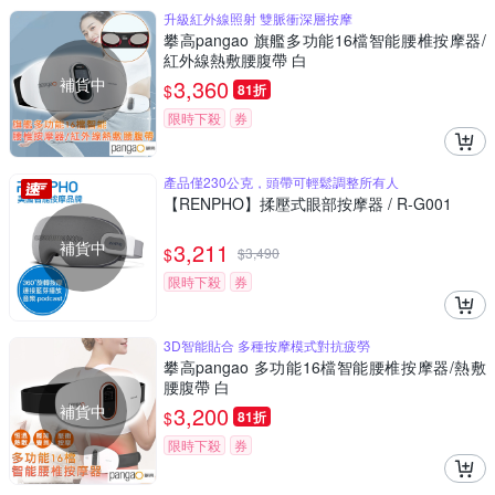
升級紅外線照射 雙脈衝深層按摩
攀高pangao 旗艦多功能16檔智能腰椎按摩器/
紅外線熱敷腰腹帶 白
補貨中
3,360
$
81折
限時下殺
券
產品僅230公克，頭帶可輕鬆調整所有人
【RENPHO】揉壓式眼部按摩器 / R-G001
補貨中
3,211
$
$
3,490
限時下殺
券
3D智能貼合 多種按摩模式對抗疲勞
攀高pangao 多功能16檔智能腰椎按摩器/熱敷
腰腹帶 白
補貨中
3,200
$
81折
限時下殺
券