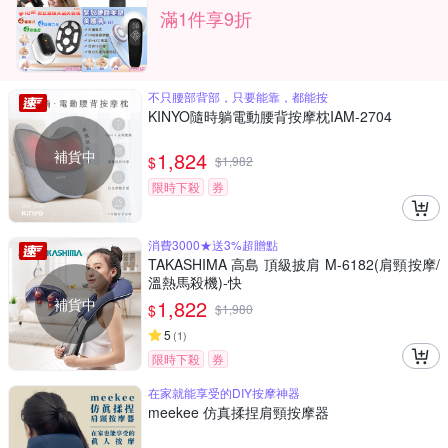
滿1件享9折
不只腰部背部，只要能靠，都能按
KINYO隨時躺電動腰背按摩枕IAM-2704
補貨中
1,824
$
$
1,982
限時下殺
券
消費3000★送3%超贈點
TAKASHIMA 高島 頂級披肩 M-6182(肩頸按摩/
溫熱馬殺機)-快
補貨中
1,822
$
$
1,980
5
(
1
)
限時下殺
券
在家就能享受的DIY按摩神器
meekee 仿真揉捏肩頸按摩器