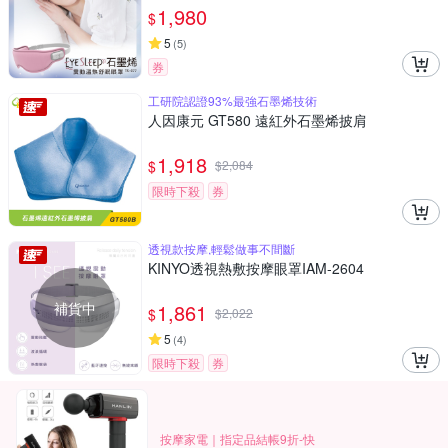
1,980
$
5
(
5
)
券
工研院認證93%最強石墨烯技術
人因康元 GT580 遠紅外石墨烯披肩
1,918
$
$
2,084
限時下殺
券
透視款按摩,輕鬆做事不間斷
KINYO透視熱敷按摩眼罩IAM-2604
補貨中
1,861
$
$
2,022
5
(
4
)
限時下殺
券
按摩家電｜指定品結帳9折-快