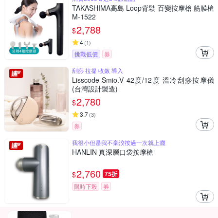
TAKASHIMA高島 Loop背鬆 百變按摩槍 筋膜槍
M-1522
2,788
$
4
(
1
)
挑戰低價
券
刮痧 拉提 收斂 導入
Lisscode Smio.V 42度/12度 溫冷刮痧按摩儀
(台灣設計製造)
2,780
$
3.7
(
3
)
券
我很小但是我不毫洨按過一次就上癮
HANLIN 真深層口袋按摩槍
2,760
$
75折
限時下殺
券