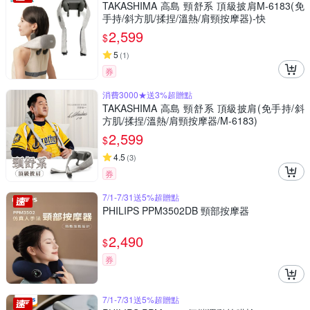
TAKASHIMA 高島 頸舒系 頂級披肩M-6183(免
手持/斜方肌/揉捏/溫熱/肩頸按摩器)-快
2,599
$
5
(
1
)
券
消費3000★送3%超贈點
TAKASHIMA 高島 頸舒系 頂級披肩(免手持/斜
方肌/揉捏/溫熱/肩頸按摩器/M-6183)
2,599
$
4.5
(
3
)
券
7/1-7/31送5%超贈點
PHILIPS PPM3502DB 頸部按摩器
2,490
$
券
7/1-7/31送5%超贈點