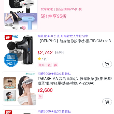
按摩家電｜指定品結帳95折-快
滿1件享95折
輕量化 450 公克,可輕鬆放入手提包中
【RENPHO】隨身迷你按摩槍-黑/RP-GM173B
補貨中
2,742
$
$
2,980
5
(
1
)
限時下殺
券
消費3000★送3%超贈點
TAKASHIMA 高島 眠眠兵 按摩眼罩(眼部按摩/
眼罩/眼周/紓壓/熱敷/禮物/M-2209A)
2,680
$
券
消費3000★送3%超贈點