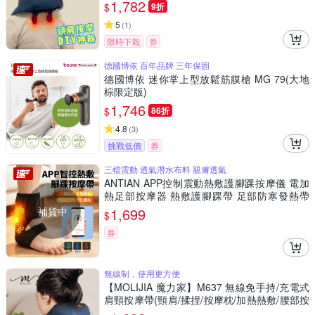
1,782
$
9折
5
(
1
)
限時下殺
券
德國博依 百年品牌 三年保固
德國博依 迷你掌上型放鬆筋膜槍 MG 79(大地
棕限定版)
1,746
$
86折
4.8
(
3
)
挑戰低價
券
三檔震動 透氣潛水布料 親膚透氣
ANTIAN APP控制震動熱敷護腳踝按摩儀 電加
熱足部按摩器 熱敷護腳踝帶 足部防寒發熱帶
(非醫療使用)
補貨中
1,699
$
券
無線制，使用更方便
【MOLIJIA 魔力家】M637 無線免手持/充電式
肩頸按摩帶(頸肩/揉捏/按摩枕/加熱熱敷/腰部按
摩/背部按摩/腳部按摩/腹部按摩)