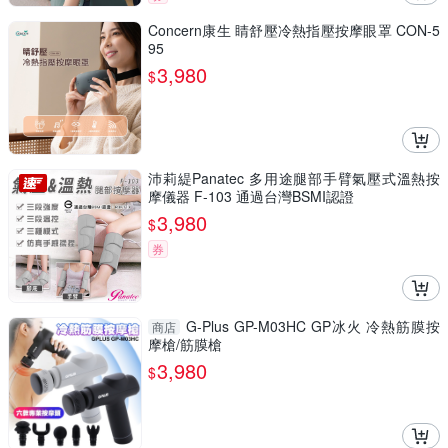
Concern康生 睛舒壓冷熱指壓按摩眼罩 CON-5
95
3,980
$
沛莉緹Panatec 多用途腿部手臂氣壓式溫熱按
摩儀器 F-103 通過台灣BSMI認證
3,980
$
券
G-Plus GP-M03HC GP冰火 冷熱筋膜按
商店
摩槍/筋膜槍
3,980
$