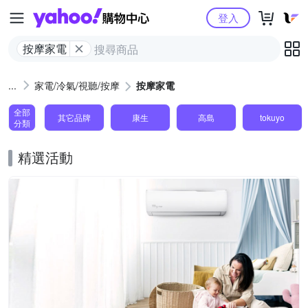
Yahoo購物中心
登入
按摩家電
家電/冷氣/視聽/按摩
按摩家電
全部
其它品牌
康生
高島
tokuyo
分類
精選活動