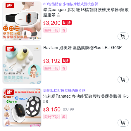
3D智能貼合 多種按摩模式對抗疲勞
攀高pangao 多功能16檔智能腰椎按摩器/熱敷
腰腹帶 白
3,200
$
81折
限時下殺
券
Ravilam 娜美妍 溫熱筋膜槍Plus LRJ-G03P
3,192
$
8折
限時下殺
券
脈動點指壓按摩般的推拉感
沛莉緹Panatec 多功能緊致腰腹美腿美體儀 K-5
58
3,150
$
$
3,499
限時下殺
券