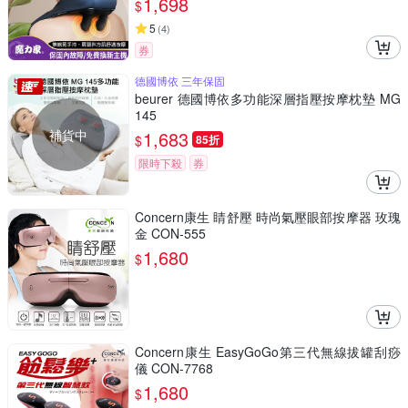
1,698
$
5
(
4
)
券
德國博依 三年保固
beurer 德國博依多功能深層指壓按摩枕墊 MG
145
補貨中
1,683
$
85折
限時下殺
券
Concern康生 睛舒壓 時尚氣壓眼部按摩器 玫瑰
金 CON-555
1,680
$
Concern康生 EasyGoGo第三代無線拔罐刮痧
儀 CON-7768
1,680
$