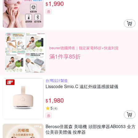
1,990
$
券
beurer德國博依｜指定家電85折+快速到貨
滿1件享85折
台灣設計製造
Lisscode Smio.C 遠紅外線溫感拔罐儀
1,980
$
5
(
4
)
券
Beroso倍麗森 美喵機 頭部按摩器AB0053 全方
位美容美體儀 按摩器