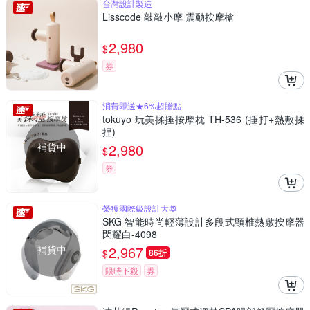
台灣設計製造
Lisscode 敲敲小摩 震動按摩槍
2,980
$
券
消費即送★6%超贈點
tokuyo 玩美揉捶按摩枕 TH-536 (捶打+熱敷揉
捏)
補貨中
2,980
$
券
榮獲國際級設計大獎
SKG 智能時尚輕薄設計多段式頸椎熱敷按摩器
閃耀白-4098
補貨中
2,967
$
86折
限時下殺
券