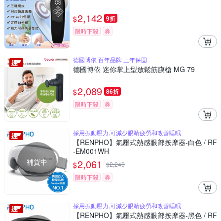
2,142
$
9折
限時下殺
券
德國博依 百年品牌 三年保固
德國博依 迷你掌上型放鬆筋膜槍 MG 79
2,089
$
86折
限時下殺
券
採用振動壓力,可減少眼睛疲勞和改善睡眠
【RENPHO】氣壓式熱感眼部按摩器-白色 / RF
-EM001WH
補貨中
2,061
$
$
2,240
限時下殺
券
採用振動壓力,可減少眼睛疲勞和改善睡眠
【RENPHO】氣壓式熱感眼部按摩器-黑色 / RF