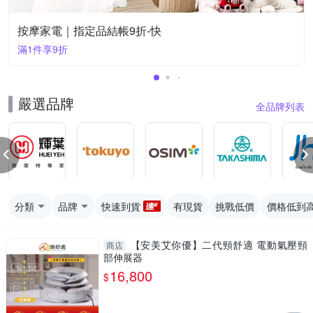
按摩家電｜指定品結帳9折-快
滿1件享9折
嚴選品牌
全品牌列表
分類
品牌
快速到貨
有現貨
挑戰低價
價格低到
【安美艾你優】二代頸舒適 電動氣壓頸
商店
部伸展器
16,800
$