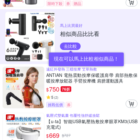
限時下殺
券
贈品
馬上比買最好
相似商品比比看
去比較
現在可以馬上比較相似商品！
遠紅外發熱 三檔按摩 艾草熱敷
ANTIAN 電熱震動按摩保暖護肩帶 肩部熱敷保
暖按摩放鬆器 手臂按摩機 肩膀運動護具
750
$
76折
5
(
2
)
挑戰低價
券
氣壓式雙氣囊 包覆性強舒緩放鬆
【u-ta】智能USB氣壓熱敷按摩眼罩KM3(USB
充電式)
669
$
$
727