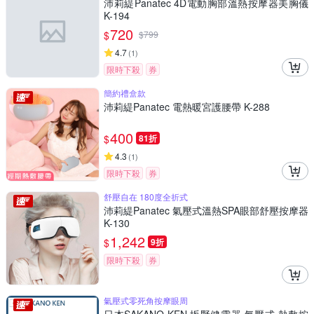
沛莉緹Panatec 4D電動胸部溫熱按摩器美胸儀
K-194
720
$
$
799
4.7
(
1
)
限時下殺
券
簡約禮盒款
沛莉緹Panatec 電熱暖宮護腰帶 K-288
400
$
81折
4.3
(
1
)
限時下殺
券
舒壓自在 180度全折式
沛莉緹Panatec 氣壓式溫熱SPA眼部舒壓按摩器
K-130
1,242
$
9折
限時下殺
券
氣壓式零死角按摩眼周