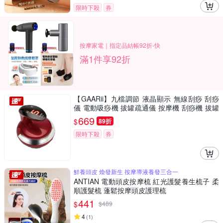
限時下殺
券
按摩家電｜指定品結帳92折-快
滿1件享92折
【GAARii】九檔調節 液晶顯示 無線刮痧 刮痧
儀 電動吸痧機 拔罐疏通儀 按摩機 刮痧機 拔罐
機
669
$
89折
限時下殺
券
鮮養頭皮 煥發新生 按摩導液養發三合一
ANTIAN 電動頭皮按摩梳 紅光護髮養生梳子 柔
順護髮梳 蓬鬆按摩頭皮護理梳
441
$
$
489
4
(
1
)