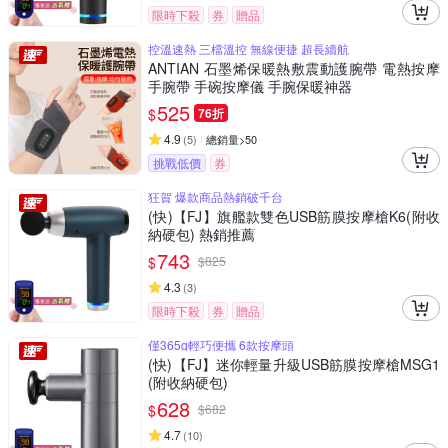
限時下殺
券
贈品
控溫速熱 三檔溫控 無線便捷 超長續航
ANTIAN 石墨烯保暖熱敷震動護腕帶 電熱按摩
手腕帶 手碗按摩儀 手腕保暖神器
525
$
76折
4.9
(
5
)
總銷量>50
挑戰低價
券
狂賀 爆款商品熱銷破千台
(快)【FJ】旗艦款雙色USB筋膜按摩槍K6(附收
納硬包) 熱銷推薦
743
$
$
825
4.3
(
3
)
限時下殺
券
贈品
僅365g輕巧便攜 6款按摩頭
(快)【FJ】迷你輕量升級USB筋膜按摩槍MSG1
(附收納硬包)
628
$
$
682
4.7
(
10
)