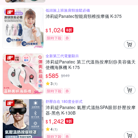
低頭族上班族肩頸放鬆必備
沛莉緹Panatec智能肩頸椎按摩儀 K-375
1,024
$
8折
限時下殺
券
全新第三代電量顯示
沛莉緹Panatec 第三代溫熱按摩刮痧美容儀天
使機海豚機 K-175
585
$
$
649
3
(
1
)
限時下殺
券
舒壓自在 180度全折式
沛莉緹Panatec 氣壓式溫熱SPA眼部舒壓按摩
器-黑色 K-130B
1,242
$
9折
4
(
1
)
限時下殺
券