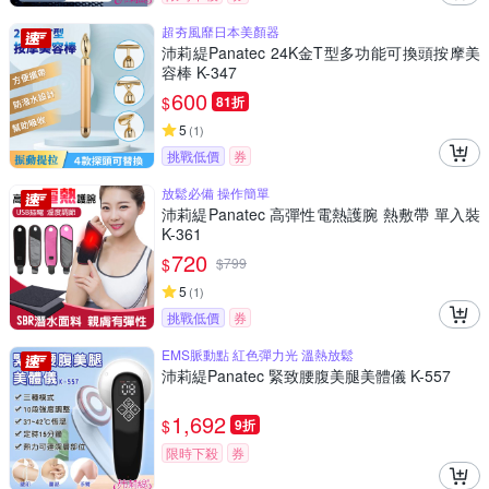
超夯風靡日本美顏器
沛莉緹Panatec 24K金T型多功能可換頭按摩美
容棒 K-347
600
$
81折
5
(
1
)
挑戰低價
券
放鬆必備 操作簡單
沛莉緹Panatec 高彈性電熱護腕 熱敷帶 單入裝
K-361
720
$
$
799
5
(
1
)
挑戰低價
券
EMS脈動點 紅色彈力光 溫熱放鬆
沛莉緹Panatec 緊致腰腹美腿美體儀 K-557
1,692
$
9折
限時下殺
券