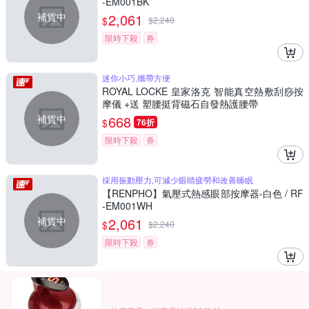
-EM001BK
補貨中
2,061
$
$
2,240
限時下殺
券
迷你小巧,攜帶方便
ROYAL LOCKE 皇家洛克 智能真空熱敷刮痧按
摩儀 +送 塑腰挺背磁石自發熱護腰帶
補貨中
668
$
76折
限時下殺
券
採用振動壓力,可減少眼睛疲勞和改善睡眠
【RENPHO】氣壓式熱感眼部按摩器-白色 / RF
-EM001WH
補貨中
2,061
$
$
2,240
限時下殺
券