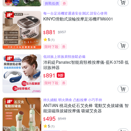
挑戰低價
券
每一台足浴機皆通過安全測試 請安心使用
KINYO滑動式滾輪按摩足浴機IFM6001
881
$
$
957
5
(
1
)
限時下殺
券
低頭族上班族肩頸放鬆必備
沛莉緹Panatec智能肩頸椎按摩儀-藍K-375B 低
頭族神器
891
$
9折
限時下殺
券
持久續航 明火懸灸 凸點按摩 小巧手持
ANTIAN 桃花灸砭石艾灸棒 電動艾灸拔罐儀 智
能滾磁珠拔罐按摩儀 吸罐艾灸器
495
$
$
549
5
(
1
)