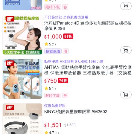
限時下殺
券
不只是頭部 全身肌膚也適用
沛莉緹Panatec 4D 迷你多功能頭部頭皮揉捏按
摩儀 K-296
1,000
$
81折
5
(
1
)
挑戰低價
券
動態按摩 三檔熱敷 9大模式 19種力度
ANTIAN 震動熱敷手臂按摩儀 全包裹手臂按摩
機 保暖按摩放鬆器 三檔熱敷暖手器（交換禮
物）
750
$
76折
5
(
1
)
限時下殺
券
恆溫熱敷舒眼
KINYO亮眼氣壓按摩眼罩IAM2602
1,501
$
$
1,580
4.7
(
1
)