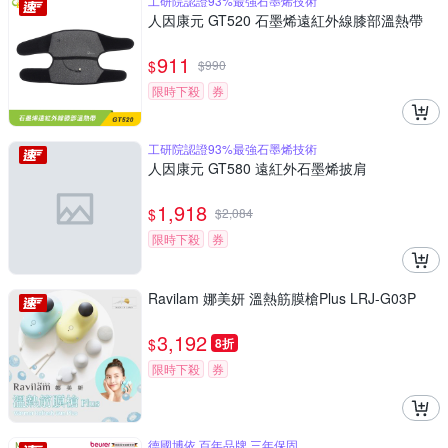
工研院認證93%最強石墨烯技術
人因康元 GT520 石墨烯遠紅外線膝部溫熱帶
911
$
$
990
限時下殺
券
工研院認證93%最強石墨烯技術
人因康元 GT580 遠紅外石墨烯披肩
1,918
$
$
2,084
限時下殺
券
Ravilam 娜美妍 溫熱筋膜槍Plus LRJ-G03P
3,192
$
8折
限時下殺
券
德國博依 百年品牌 三年保固