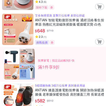
4.3
(
6
)
限時下殺
券
艾灸無煙需蒸 直擊穴位按摩 多部位舒緩
ANTIAN 智能電動腹部按摩儀 通經活絡養生按
摩器 熱敷紅光滾磁珠揉腹儀 暖腹暖宮寶-白色
648
$
$
719
2.3
(
1
)
挑戰低價
券
按摩家電｜指定品結帳9折-快
滿1件享9折
5檔環膝熱敷 3檔穴位按摩 肩肘膝多用途
ANTIAN 膝蓋護膝電動按摩儀 關節加熱保暖護
膝儀 老寒腿保暖發熱器 肩肘膝蓋三用 長輩送禮
單只
582
$
$
612