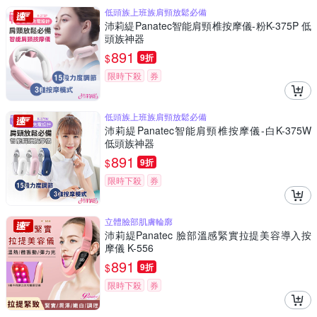
低頭族上班族肩頸放鬆必備
沛莉緹Panatec智能肩頸椎按摩儀-粉K-375P 低
頭族神器
891
$
9折
限時下殺
券
低頭族上班族肩頸放鬆必備
沛莉緹Panatec智能肩頸椎按摩儀-白K-375W
低頭族神器
891
$
9折
限時下殺
券
立體臉部肌膚輪廓
沛莉緹Panatec 臉部溫感緊實拉提美容導入按
摩儀 K-556
891
$
9折
限時下殺
券