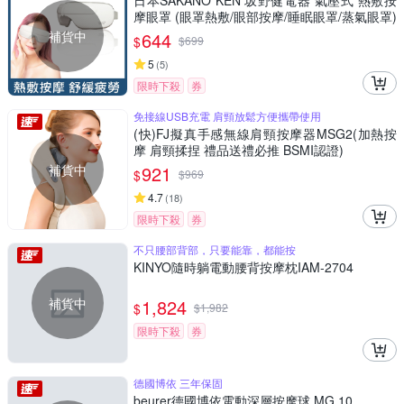
日本SAKANO KEN 坂野健電器 氣壓式 熱敷按
摩眼罩 (眼罩熱敷/眼部按摩/睡眠眼罩/蒸氣眼罩)
補貨中
644
$
$
699
5
(
5
)
限時下殺
券
免接線USB充電 肩頸放鬆方便攜帶使用
(快)FJ擬真手感無線肩頸按摩器MSG2(加熱按
摩 肩頸揉捏 禮品送禮必推 BSMI認證)
補貨中
921
$
$
969
4.7
(
18
)
限時下殺
券
不只腰部背部，只要能靠，都能按
KINYO隨時躺電動腰背按摩枕IAM-2704
補貨中
1,824
$
$
1,982
限時下殺
券
德國博依 三年保固
beurer德國博依電動深層按摩球 MG 10