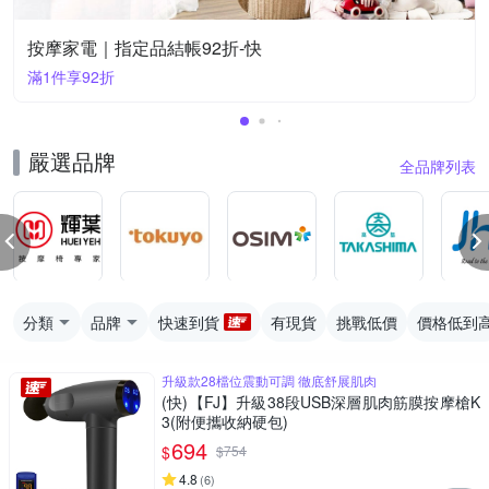
按摩家電｜指定品結帳92折-快
滿1件享92折
嚴選品牌
全品牌列表
分類
品牌
快速到貨
有現貨
挑戰低價
價格低到
升級款28檔位震動可調 徹底舒展肌肉
(快)【FJ】升級38段USB深層肌肉筋膜按摩槍K
3(附便攜收納硬包)
694
$
$
754
4.8
(
6
)