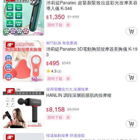
沛莉緹Panatec 超緊顏緊致拉提彩光按摩美容
導入儀 K-346
1,350
$
$
1,499
限時下殺
券
輕巧貼身 無負重感
沛莉緹Panatec 3D電動胸部按摩器美胸儀 K-19
3
495
$
$
549
4.3
(
2
)
限時下殺
券
採用電機扭力大,深層按摩
HANLIN 調段深層筋膜肌肉按摩槍
8,158
$
$
9,064
限時下殺
券
恆溫振動按摩 舒適放鬆