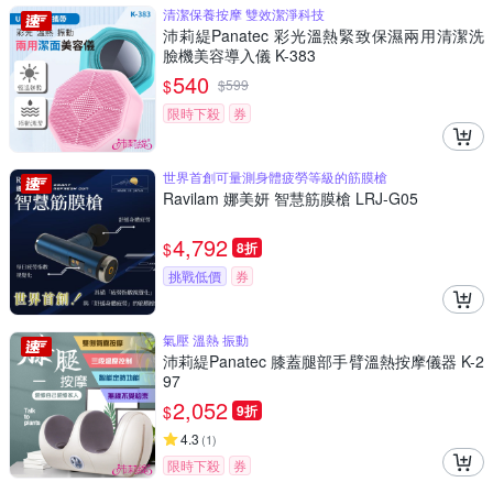
清潔保養按摩 雙效潔淨科技
沛莉緹Panatec 彩光溫熱緊致保濕兩用清潔洗
臉機美容導入儀 K-383
540
$
$
599
限時下殺
券
世界首創可量測身體疲勞等級的筋膜槍
Ravilam 娜美妍 智慧筋膜槍 LRJ-G05
4,792
$
8折
挑戰低價
券
氣壓 溫熱 振動
沛莉緹Panatec 膝蓋腿部手臂溫熱按摩儀器 K-2
97
2,052
$
9折
4.3
(
1
)
限時下殺
券