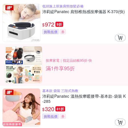
低頭族上班族肩頸放鬆必備
沛莉緹Panatec 肩頸椎熱感按摩儀器 K-370(快)
972
$
9折
挑戰低價
券
按摩家電｜指定品結帳95折-快
滿1件享95折
基本款 袋裝 三段式熱敷
沛莉緹Panatec 溫熱按摩暖腰帶-基本款-袋裝 K
-285
320
$
81折
挑戰低價
券