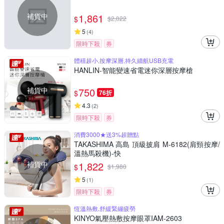
補貨中
1,861
$
$
2,022
5
(
4
)
限時下殺
券
體積超小,按摩深層,持久續航USB充電
HANLIN-智能變速省電迷你深層按摩槍
補貨中
750
$
76折
4.3
(
2
)
限時下殺
券
消費3000★送3%超贈點
TAKASHIMA 高島 頂級披肩 M-6182(肩頸按摩/
溫熱馬殺機)-快
補貨中
1,822
$
$
1,980
5
(
1
)
限時下殺
券
恆溫熱敷,舒緩緊繃疲勞
KINYO氣壓熱敷按摩眼罩IAM-2603