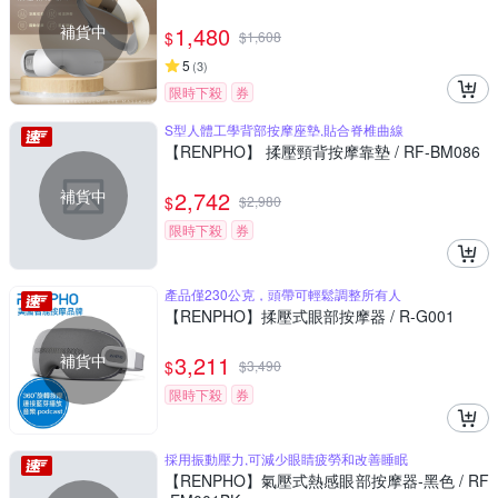
補貨中
1,480
$
$
1,608
5
(
3
)
限時下殺
券
S型人體工學背部按摩座墊,貼合脊椎曲線
【RENPHO】 揉壓頸背按摩靠墊 / RF-BM086
補貨中
2,742
$
$
2,980
限時下殺
券
產品僅230公克，頭帶可輕鬆調整所有人
【RENPHO】揉壓式眼部按摩器 / R-G001
補貨中
3,211
$
$
3,490
限時下殺
券
採用振動壓力,可減少眼睛疲勞和改善睡眠
【RENPHO】氣壓式熱感眼部按摩器-黑色 / RF