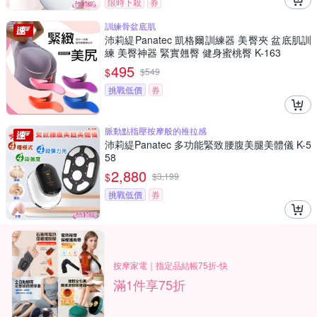
限時下殺
券
訓練骨盆底肌
沛莉緹Panatec 凱格爾訓練器 美臀夾 盆底肌訓
練 美臀神器 緊實翹臀 健身蜜桃臀 K-163
495
$
$
549
挑戰低價
券
脈動點指壓按摩般的推拉感
沛莉緹Panatec 多功能緊致腰腹美腿美體儀 K-5
58
2,880
$
$
3,199
挑戰低價
券
按摩家電｜指定品結帳75折-快
滿1件享75折