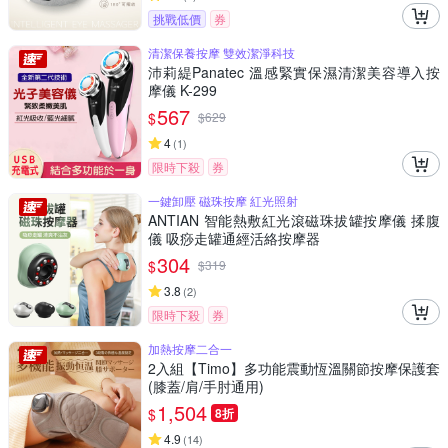
挑戰低價
券
清潔保養按摩 雙效潔淨科技
沛莉緹Panatec 溫感緊實保濕清潔美容導入按
摩儀 K-299
567
$
$
629
4
(
1
)
限時下殺
券
一鍵卸壓 磁珠按摩 紅光照射
ANTIAN 智能熱敷紅光滾磁珠拔罐按摩儀 揉腹
儀 吸痧走罐通經活絡按摩器
304
$
$
319
3.8
(
2
)
限時下殺
券
加熱按摩二合一
2入組【Timo】多功能震動恆溫關節按摩保護套
(膝蓋/肩/手肘通用)
1,504
$
8折
4.9
(
14
)