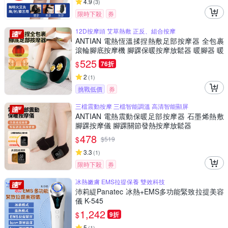
4.9
(
3
)
限時下殺
券
12D按摩頭 艾草熱敷 正反、組合按摩
ANTIAN 電熱恆溫揉捏熱敷足部按摩器 全包裹
滾輪腳底按摩機 腳踝保暖按摩放鬆器 暖腳器 暖
足器
525
$
76折
2
(
1
)
挑戰低價
券
三檔震動按摩 三檔智能調溫 高清智能顯屏
ANTIAN 電熱震動保暖足部按摩器 石墨烯熱敷
腳踝按摩儀 腳踝關節發熱按摩放鬆器
478
$
$
519
3.3
(
1
)
限時下殺
券
冰熱嫩膚 EMS拉提保養 雙效科技
沛莉緹Panatec 冰熱+EMS多功能緊致拉提美容
儀 K-545
1,242
$
9折
5
(
1
)