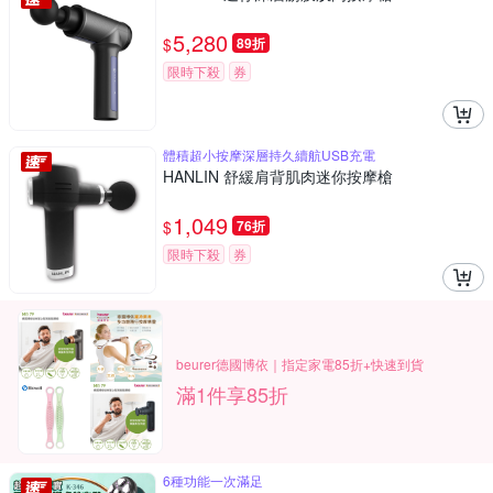
5,280
$
89折
限時下殺
券
體積超小按摩深層持久續航USB充電
HANLIN 舒緩肩背肌肉迷你按摩槍
1,049
$
76折
限時下殺
券
beurer德國博依｜指定家電85折+快速到貨
滿1件享85折
6種功能一次滿足