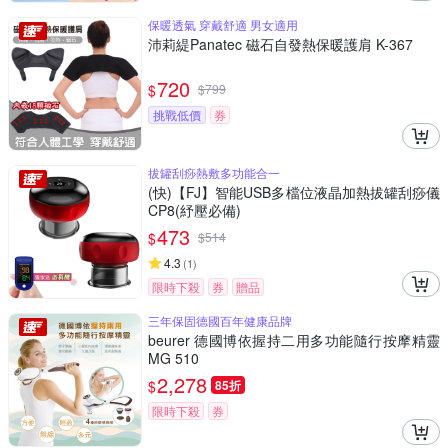
保暖透氣 穿戴舒適 男女適用
沛莉緹Panatec 磁石自發熱保暖護肩 K-367
720
$
$
799
挑戰低價
券
拔罐刮痧熱敷多功能合一
(快)【FJ】智能USB多檔位液晶加熱拔罐刮痧儀
CP8(紓壓必備)
473
$
$
514
4.3
(
1
)
限時下殺
券
贈品
三年保固德國百年健康品牌
beurer 德國博依握持二用多功能隨行按摩精靈
MG 510
2,278
$
85折
限時下殺
券