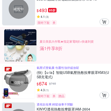
補貨中
493
$
85折
4.1
(
3
)
限時下殺
券
夏日美肌大作戰★指定家電8折+快速到貨
滿1件享8折
氣壓式雙氣囊 包覆性強舒緩放鬆
(快)【u-ta】智能USB氣壓熱敷按摩眼罩KM3(U
SB充電式)
補貨中
674
$
$
748
4.3
(
1
)
限時下殺
券
贈品
透視款按摩,輕鬆做事不間斷
KINYO透視熱敷按摩眼罩IAM-2604