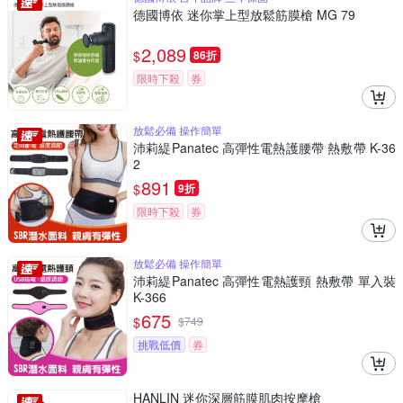
德國博依 迷你掌上型放鬆筋膜槍 MG 79
2,089
$
86折
限時下殺
券
放鬆必備 操作簡單
沛莉緹Panatec 高彈性電熱護腰帶 熱敷帶 K-36
2
891
$
9折
限時下殺
券
放鬆必備 操作簡單
沛莉緹Panatec 高彈性電熱護頸 熱敷帶 單入裝
K-366
675
$
$
749
挑戰低價
券
HANLIN 迷你深層筋膜肌肉按摩槍