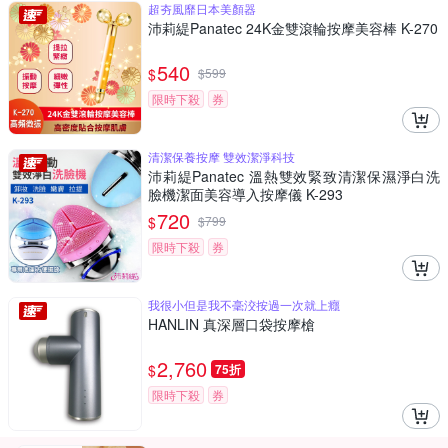
超夯風靡日本美顏器
沛莉緹Panatec 24K金雙滾輪按摩美容棒 K-270
540
$
$
599
限時下殺
券
清潔保養按摩 雙效潔淨科技
沛莉緹Panatec 溫熱雙效緊致清潔保濕淨白洗
臉機潔面美容導入按摩儀 K-293
720
$
$
799
限時下殺
券
我很小但是我不毫洨按過一次就上癮
HANLIN 真深層口袋按摩槍
2,760
$
75折
限時下殺
券