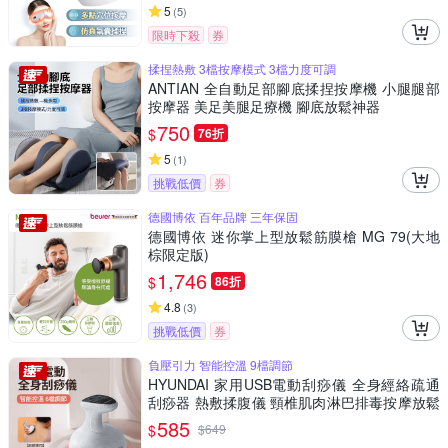
5
(
5
)
限時下殺
券
揉捏熱敷 3檔按摩模式 3檔力度可調
ANTIAN 全自動足部腳底揉捏按摩機 小腿腿部
按摩器 美足美腿足療機 腳底放鬆神器
750
$
76折
5
(
1
)
挑戰低價
券
德國博依 百年品牌 三年保固
德國博依 迷你掌上型放鬆筋膜槍 MG 79(大地
棕限定版)
1,746
$
86折
4.8
(
3
)
挑戰低價
券
負壓引力 智能控溫 9檔調節
HYUNDAI 家用USB電動刮痧儀 全身經絡疏通
刮痧器 熱敷揉腹儀 頸椎肌肉淋巴排毒按摩放鬆
儀（非醫療器材）
585
$
$
649