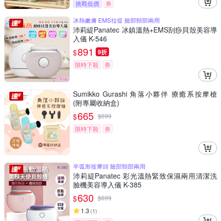
挑戰低價
券
冰熱嫩膚 EMS拉提 臉部頸部兩用
沛莉緹Panatec 冰鎮溫熱+EMS刮痧貝殼美容導
入儀 K-546
891
$
9折
限時下殺
券
Sumikko Gurashi 角落小夥伴 療癒系按摩槍
(附專屬收納盒)
665
$
$
699
限時下殺
券
半弧形按摩頭 臉部頸部兩用
沛莉緹Panatec 彩光溫熱緊致保濕兩用清潔洗
臉機美容導入儀 K-385
630
$
$
699
1.3
(
1
)