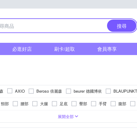
搜尋
必逛好店
刷卡/超取
會員專享
堤森
Beroso 倍麗森
beurer 德國博依
BLAUPUNK
AXIO
HIMEI 奇美
Concern 康生
Fujitek 富士電通
Futur
FJ
頸部
腰部
大腿
足底
臀部
手臂
腹部
HEALTHPIT 日式舒適生活
Kolin 歌林
JHT
KINYO
式
遙控器
恆溫保溫功能
乾電池式
腳底按摩機
無
滾輪式
充插兩用
加熱功能
按摩椅
指壓式
座充式
按摩椅墊
定時功能
轉動式
可車充(不附車充線)
手持按摩棒
紅外線
拍打式
微電腦式控制
美腿機
展開全部
Panasonic 國際牌
PHILIPS 飛利浦
PA
e-meter
OSIM
頭部按摩機
桑拿屋
 三麗鷗
SPT 尚朋堂
SUPA FINE 勳風
SANKI 三貴
SO