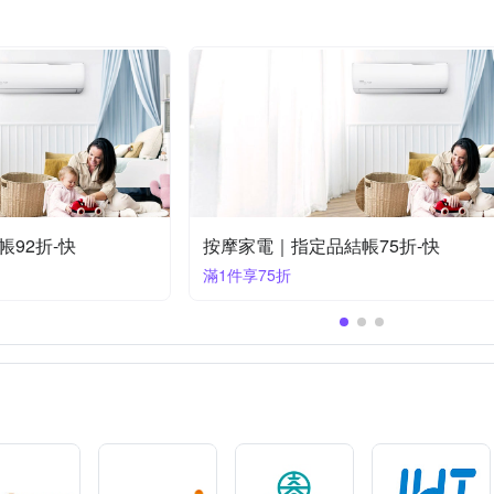
URA 田倉
Xiaomi 小米
健身大
Timo
tokuyo
u-ta
月陽
東銘
東龍
海夫健康生活館
輝葉
金德
beurer德國博依｜指定家電85折+快速到貨
按摩家電｜指定品結帳95折-快
滿1件享95折