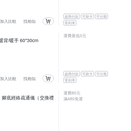
超商付款
可刷卡
可分期
加入比較
找相似
零利率
運費最低0元
/暖手 60*30cm
超商付款
可刷卡
可分期
加入比較
找相似
零利率
運費80元
機 腳底經絡疏通儀（交換禮
滿480免運