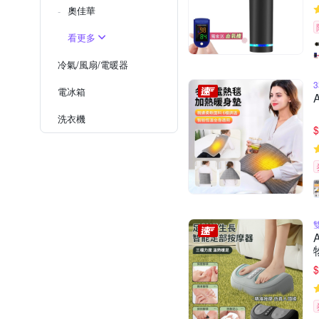
奧佳華
看更多
冷氣/風扇/電暖器
電冰箱
洗衣機
$
$