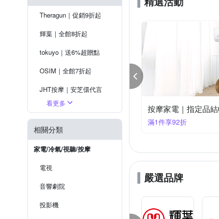
精選活動
TAKASHIMA 高島
TAK
Theragun｜促銷9折起
大家源
巧福
日虎
輝葉｜全館8折起
tokuyo｜送6%超贈點
OSIM｜全館7折起
JHT按摩｜安芝儇代言
看更多
摩家電｜指定品結帳9折-快
喬山｜超值優惠
件享9折
滿1件享85折
健身大師｜下殺8折起
相關分類
飛利浦｜送5%超贈點
家電/冷氣/視聽/按摩
電視
嚴選品牌
音響劇院
投影機