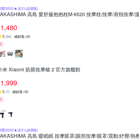
消費3000★送3%超贈點
TAKASHIMA 高島 愛舒服抱抱枕M-6520 按摩枕/按摩/肩頸按摩
1,480
5
(
34
)
總銷量>50
券
小米 Xiaomi 筋膜按摩槍 2 官方旗艦館
1,999
5
(
7
)
總銷量>50
券
消費3000★送3%超贈點
TAKASHIMA 高島 暖眠眠 按摩眼罩(眼部按摩/眼罩/震動/紓壓/熱敷/