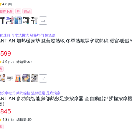
4.8
(
6
)
限時下殺
券
贈品
+4
3秒速熱 可水洗機洗 發熱均勻 恒溫線
ANTIAN 加熱暖身墊 膝蓋發熱毯 冬季熱敷驅寒電熱毯 暖宮/暖腿/暖背
599
4.9
(
17
)
總銷量>50
券
+2
雙按摩程式 簡約操控 溫熱暖足 足底滾刮
ANTIAN 多功能智能腳部熱敷足療按摩器 全自動腿部揉捏按摩
物）
845
4.8
(
16
)
總銷量>50
券