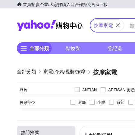
首頁
拍賣
企業/大宗採購入口
合作招商
App下載
Yahoo購物中心
按摩家電
全部分類
點換券
登記送
按摩家電
家電/冷氣/視聽/按摩
ARTISAN 奧
ANTIAN
品牌
Bianco di puro 彼安特
C
肩部
小腿
背部
按摩部位
品牌名稱
GOLDEN FOX
HANLIN
肩頸按摩機
震動式
溫熱功能
充電式
無
有線遙控器
揉捏式
插電式
音樂播放
眼部按摩機
氣壓
無
無線
顏色
類型
按摩方式
特殊功能
電源類型
遙控器
Muva
OGAWA
on
曲線雕塑機
其他
按摩床(墊)
SAMPO 聲寶
SANRIO
熱門推薦