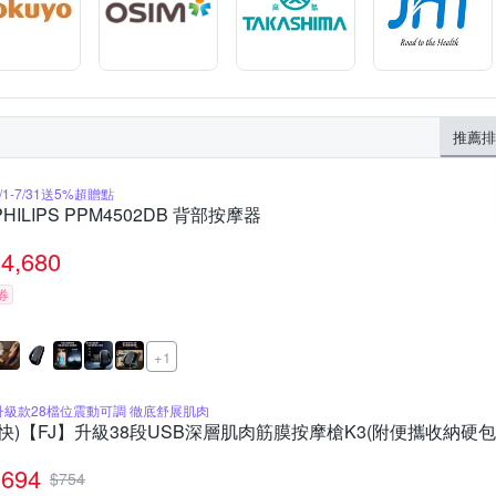
推薦排
/1-7/31送5%超贈點
PHILIPS PPM4502DB 背部按摩器
4,680
券
+1
升級款28檔位震動可調 徹底舒展肌肉
(快)【FJ】升級38段USB深層肌肉筋膜按摩槍K3(附便攜收納硬包
694
$
754