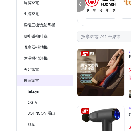
廚房家電
生活家電
廚衛三機/免治馬桶
咖啡機/咖啡壺
按摩家電 741 筆結果
吸塵器/掃地機
7
除濕機/清淨機
美容家電
$
按摩家電
tokuyo
OSIM
JOHNSON 喬山
輝葉
$