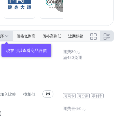
序
價格低到高
價格高到低
近期熱銷
運費80元
滿480免運
加入比較
找相似
可刷卡
可分期
零利率
運費最低0元
)