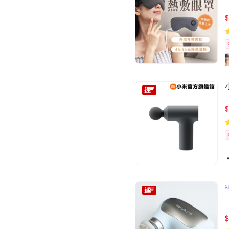
$
$
$