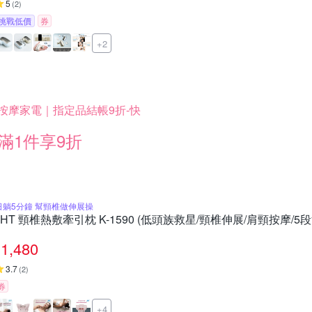
5
(
2
)
挑戰低價
券
+2
按摩家電｜指定品結帳9折-快
滿1件享9折
日躺5分鐘 幫頸椎做伸展操
JHT 頸椎熱敷牽引枕 K-1590 (低頭族救星/頸椎伸展/肩頸按摩/5段
1,480
3.7
(
2
)
券
+4