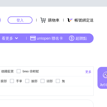
購物車
帳號綁定送
登入
看更多
uniopen 聯名卡
超贈點
T 德國藍寶
breo 倍輕鬆
更多
e Lab. 未來實驗室
G-PLUS 拓勤
眼部
手掌
臉部
頭部
無
MOLIJIA 魔力家
Lourdes
LTP
面板
抖抖機/搖擺機
可泡到小腿肚
臉部按摩機
機械式控制面板
手部按摩
更多
更多
NATEC 沛莉緹
RASTO
Renpho
NGEN 松井
SIMPLITE 簡輕家居