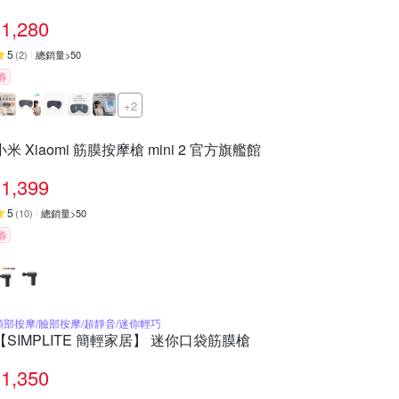
1,280
5
(
2
)
總銷量>50
券
+2
小米 Xiaomi 筋膜按摩槍 mini 2 官方旗艦館
1,399
5
(
10
)
總銷量>50
券
頭部按摩/臉部按摩/超靜音/迷你輕巧
【SIMPLITE 簡輕家居】 迷你口袋筋膜槍
1,350