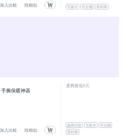
加入比較
找相似
可刷卡
可分期
零利率
運費最低0元
儀 手腕保暖神器
超商付款
可刷卡
可分期
加入比較
找相似
零利率