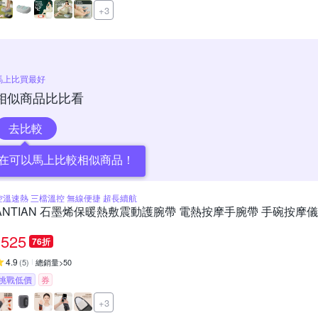
+3
馬上比買最好
相似商品比比看
去比較
在可以馬上比較相似商品！
控溫速熱 三檔溫控 無線便捷 超長續航
ANTIAN 石墨烯保暖熱敷震動護腕帶 電熱按摩手腕帶 手碗按摩
525
76折
4.9
(
5
)
總銷量>50
挑戰低價
券
+3