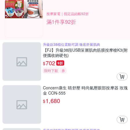
按摩家電｜指定品結帳92折
滿1件享92折
升級款38檔位震動可調 徹底舒展肌肉
【FJ】升級38段USB深層肌肉筋膜按摩槍K3(附
便攜收納硬包)
702
$
9折
限時下殺
券
Concern康生 睛舒壓 時尚氣壓眼部按摩器 玫瑰
金 CON-555
1,680
$