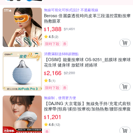
無線可視化可拆式設計 不遮蔽視線
Beroso 倍麗森透視時尚皮革三段溫控震動按摩
熱敷眼罩
1,388
$
$
1,461
4.5
(
2
)
限時下殺
券
消費滿額送688超贈點
【OSIM】能量按摩球 OS-9251_筋膜球 按摩球
花生球 健身球 放鬆球 經絡球
2,166
$
$
2,280
5
(
1
)
限時下殺
券
無線制，使用更方便
【DAJING 大京電販】無線免手持/充電式肩頸
按摩帶(頸肩/揉捏/按摩枕/加熱熱敷/腰部按摩腹
部按摩)
1,201
$
4.6
(
12
)
券