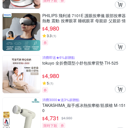
限時下殺
券
PHILIPS 飛利浦 7101E 護眼按摩儀 眼部按摩器
熱敷 震動 按摩眼罩 睡眠眼罩 母親節 父親節 情
人節 生日 聖誕節 年節 禮物
4,980
$
3.3
(
1
)
券
消費即送★6%超贈點
tokuyo 全折疊隱型小舒包按摩背墊 TH-525
4,980
$
5
(
1
)
券
消費3000★送3%超贈點
TAKASHIMA_敲手感冰熱按摩槍/筋膜槍 M-151
0
4,731
$
$
4,980
限時下殺
券