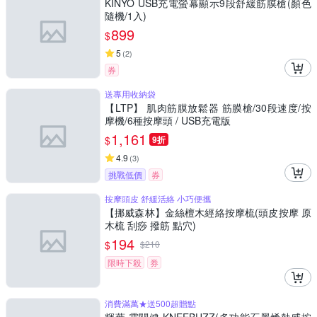
KINYO USB充電螢幕顯示9段舒緩筋膜槍(顏色
隨機/1入)
899
$
5
(
2
)
券
送專用收納袋
【LTP】 肌肉筋膜放鬆器 筋膜槍/30段速度/按
摩機/6種按摩頭 / USB充電版
1,161
$
9折
4.9
(
3
)
挑戰低價
券
按摩頭皮 舒緩活絡 小巧便攜
【挪威森林】金絲檀木經絡按摩梳(頭皮按摩 原
木梳 刮痧 撥筋 點穴)
194
$
$
210
限時下殺
券
消費滿萬★送500超贈點