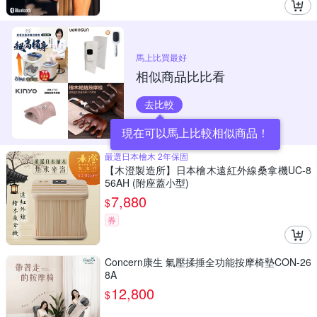
馬上比買最好
相似商品比比看
去比較
現在可以馬上比較相似商品！
嚴選日本檜木 2年保固
【木澄製造所】日本檜木遠紅外線桑拿機UC-8
56AH (附座蓋小型)
7,880
$
券
Concern康生 氣壓揉捶全功能按摩椅墊CON-26
8A
12,800
$