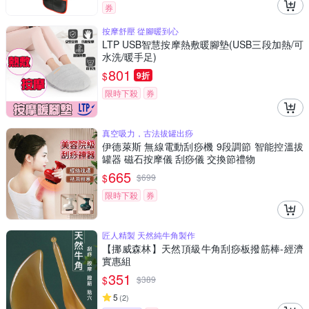
券
按摩舒壓 從腳暖到心
LTP USB智慧按摩熱敷暖腳墊(USB三段加熱/可
水洗/暖手足)
801
$
9折
限時下殺
券
真空吸力，古法拔罐出痧
伊德萊斯 無線電動刮痧機 9段調節 智能控溫拔
罐器 磁石按摩儀 刮痧儀 交換節禮物
665
$
$
699
限時下殺
券
匠人精製 天然純牛角製作
【挪威森林】天然頂級牛角刮痧板撥筋棒-經濟
實惠組
351
$
$
389
5
(
2
)