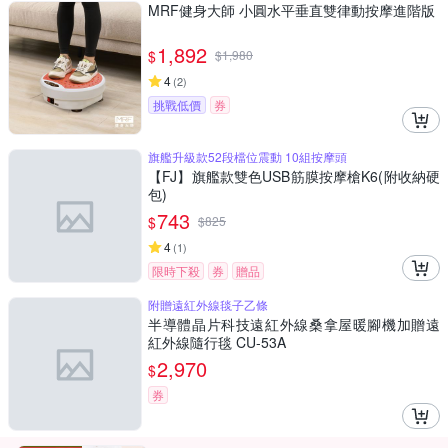
MRF健身大師 ⼩圓⽔平垂直雙律動按摩進階版
1,892
$
$
1,980
4
(
2
)
挑戰低價
券
旗艦升級款52段檔位震動 10組按摩頭
【FJ】旗艦款雙色USB筋膜按摩槍K6(附收納硬
包)
743
$
$
825
4
(
1
)
限時下殺
券
贈品
附贈遠紅外線毯子乙條
半導體晶片科技遠紅外線桑拿屋暖腳機加贈遠
紅外線隨行毯 CU-53A
2,970
$
券