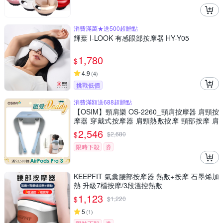
消費滿萬★送500超贈點
輝葉 I-LOOK 有感眼部按摩器 HY-Y05
1,780
$
4.9
(
4
)
挑戰低價
消費滿額送688超贈點
【OSIM】頸肩樂 OS-2260_頸肩按摩器 肩頸按
摩器 穿戴式按摩器 肩頸熱敷按摩 頸部按摩 肩
頸舒壓 肩頸紓壓
2,546
$
$
2,680
限時下殺
券
KEEPFIT 氣囊腰部按摩器 熱敷+按摩 石墨烯加
熱 升級7檔按摩/3段溫控熱敷
1,123
$
$
1,220
5
(
1
)