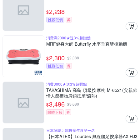
2,238
$
挑戰低價
券
消費滿2000★送3%超贈點
MRF健身大師 Butterfly ⽔平垂直雙律動機
2,300
$
$
2,388
挑戰低價
券
消費3000★送3%超贈點
TAKASHIMA 高島 頂級按摩枕 M-6521(父親節
情人節禮物肩頸按摩/溫熱)
3,496
$
$
3,680
限時下殺
券
日本雜誌足部按摩年度第一名
【日本ATEX】Lourdes 無線腿足按摩器AX-HJ3