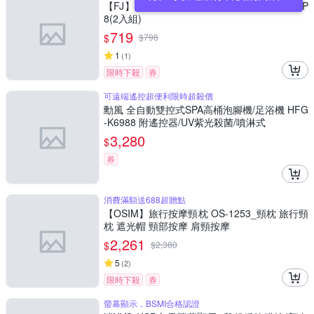
【FJ】智能USB多檔位液晶加熱拔罐刮痧儀CP
8(2入組)
719
$
$
798
1
(
1
)
限時下殺
券
可遠端遙控超便利限時超殺價
勳風 全自動雙控式SPA高桶泡腳機/足浴機 HFG
-K6988 附遙控器/UV紫光殺菌/噴淋式
3,280
$
券
消費滿額送688超贈點
【OSIM】旅行按摩頸枕 OS-1253_頸枕 旅行頸
枕 遮光帽 頸部按摩 肩頸按摩
2,261
$
$
2,380
5
(
2
)
限時下殺
券
螢幕顯示，BSMI合格認證