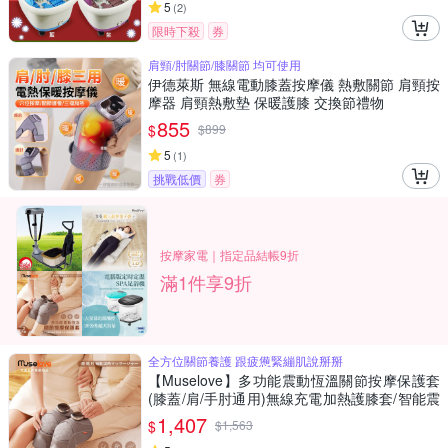
5
(
2
)
限時下殺
券
肩頸/肘關節/膝關節 均可使用
伊德萊斯 無線電動膝蓋按摩儀 熱敷關節 肩頸按
摩器 肩頸熱敷墊 保暖護膝 交換節禮物
855
$
$
899
5
(
1
)
挑戰低價
券
按摩家電｜指定品結帳9折
滿1件享9折
全方位關節養護 跟疲憊緊繃肌說掰掰
【Muselove】多功能震動恆溫關節按摩保護套
(膝蓋/肩/手肘通用)無線充電加熱護膝套/智能震
動護膝熱敷套(2入組)
1,407
$
$
1,563