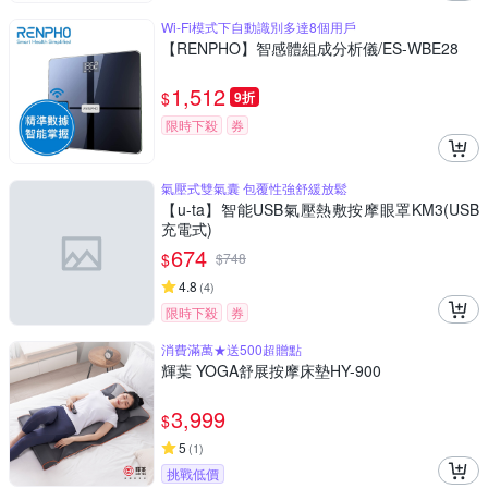
Wi-Fi模式下自動識別多達8個用戶
【RENPHO】智感體組成分析儀/ES-WBE28
1,512
$
9折
限時下殺
券
氣壓式雙氣囊 包覆性強舒緩放鬆
【u-ta】智能USB氣壓熱敷按摩眼罩KM3(USB
充電式)
674
$
$
748
4.8
(
4
)
限時下殺
券
消費滿萬★送500超贈點
輝葉 YOGA舒展按摩床墊HY-900
3,999
$
5
(
1
)
挑戰低價