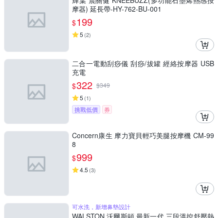
輝葉 震關健 KNEEBUZZ(多功能石墨烯熱感按
摩器) 延長帶-HY-762-BU-001
199
$
5
(
2
)
二合一電動刮痧儀 刮痧/拔罐 經絡按摩器 USB
充電
322
$
$
349
5
(
1
)
挑戰低價
券
Concern康生 摩力寶貝輕巧美腿按摩機 CM-99
8
999
$
4.5
(
3
)
可水洗，新增鼻墊設計
WALSTON 沃爾斯頓 最新一代 三段溫控舒壓熱