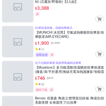
60 (石霧灰/野莓粉)【2入組】
3,388
$
券
40度恆溫熱敷，四種按壓模式
【MUNICHI 沐尼黑】空氣波熱敷眼部按摩器/按
摩眼罩(MR.EYECARE)
1,900
$
$
1,999
4
(
1
)
挑戰低價
券
全方位關節養護 跟疲憊緊繃肌說掰掰
【Muselove】多功能震動恆溫關節按摩保護套
(膝蓋/肩/手肘通用)無線充電加熱護膝套/智能震
動護膝熱敷套(1入組)單隻
746
$
$
810
4
(
2
)
限時下殺
券
Beroso 倍麗森 陶瓷立體雙面刮痧板 陶瓷刮痧
美顏美體 全身護理 穴位按摩