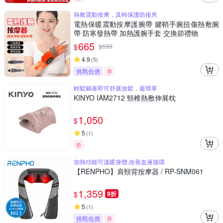
熱敷震動按摩，及時保護防後患
電熱保暖震動按摩護腕帶 腱鞘手腕扭傷熱敷腕
帶 防寒發熱帶 加熱護腕手套 交換節禮物
665
$
$
699
4.9
(
5
)
挑戰低價
券
輕鬆躺著即可舒展放鬆，最簡單
KINYO IAM2712 頸椎熱敷伸展枕
1,050
$
5
(
1
)
券
加熱功能可溫暖身體,改善血液循環
【RENPHO】肩頸背按摩器 / RP-SNM061
1,359
$
9折
5
(
1
)
挑戰低價
券