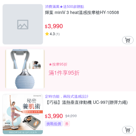
消費滿萬★送500超贈點
輝葉 miniV 3 heat溫感按摩槍HY-10508
3,990
$
4.3
(
1
)
★按摩95折
滿1件享95折
定時功能，兩段式溫感設計
【巧福】溫熱垂直律動機 UC-997(贈彈力繩)
3,990
$
$
4,200
挑戰低價
券