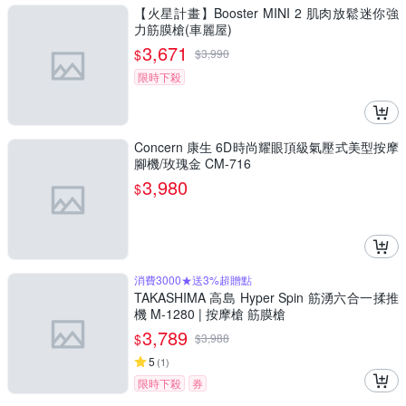
【火星計畫】Booster MINI 2 肌肉放鬆迷你強
力筋膜槍(車麗屋)
3,671
$
$
3,990
限時下殺
Concern 康生 6D時尚耀眼頂級氣壓式美型按摩
腳機/玫瑰金 CM-716
3,980
$
消費3000★送3%超贈點
TAKASHIMA 高島 Hyper Spin 筋湧六合一揉推
機 M-1280 | 按摩槍 筋膜槍
3,789
$
$
3,988
5
(
1
)
限時下殺
券