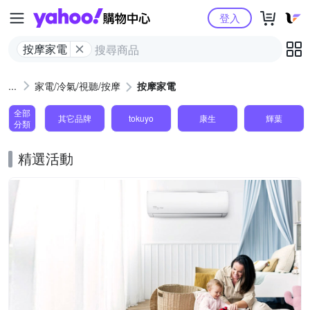
Yahoo購物中心
登入
按摩家電
家電/冷氣/視聽/按摩
按摩家電
全部
其它品牌
tokuyo
康生
輝葉
分類
精選活動