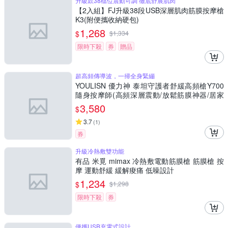
升級款38檔位震動可調 徹底舒展肌肉
【2入組】FJ升級38段USB深層肌肉筋膜按摩槍
K3(附便攜收納硬包)
1,268
$
$
1,334
限時下殺
券
贈品
超高頻傳導波，一掃全身緊繃
YOULISN 優力神 泰坦守護者舒緩高頻槍Y700
隨身按摩師(高頻深層震動/放鬆筋膜神器/居家
舒壓/運動按摩槍/送禮)
3,580
$
3.7
(
1
)
券
升級冷熱敷雙功能
有品 米覓 mimax 冷熱敷電動筋膜槍 筋膜槍 按
摩 運動舒緩 緩解痠痛 低噪設計
1,234
$
$
1,298
限時下殺
券
便攜USB充電式設計