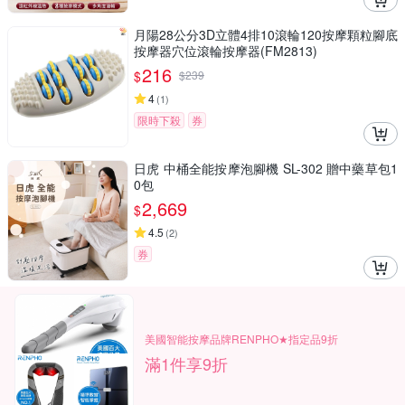
月陽28公分3D立體4排10滾輪120按摩顆粒腳底
按摩器穴位滾輪按摩器(FM2813)
216
$
$
239
4
(
1
)
限時下殺
券
日虎 中桶全能按摩泡腳機 SL-302 贈中藥草包1
0包
2,669
$
4.5
(
2
)
券
美國智能按摩品牌RENPHO★指定品9折
滿1件享9折