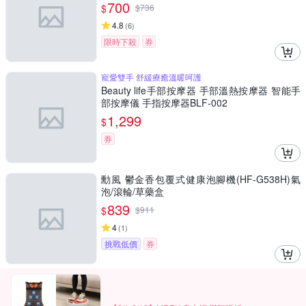
700
$
$
736
4.8
(
6
)
限時下殺
券
寵愛雙手 舒緩療癒溫暖呵護
Beauty life手部按摩器 手部溫熱按摩器 智能手
部按摩儀 手指按摩器BLF-002
1,299
$
券
勳風 鬱金香包覆式健康泡腳機(HF-G538H)氣
泡/滾輪/草藥盒
839
$
$
911
4
(
1
)
挑戰低價
券