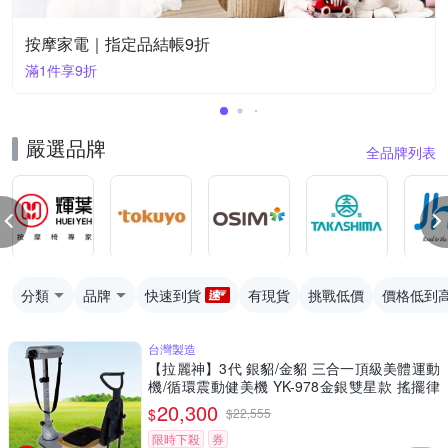
按摩家電｜指定品結帳9折
滿1件享9折
嚴選品牌
全品牌列表
分類
品牌
快速到貨
有現貨
挑戰低價
價格低到
台灣製造
【拉麗神】3代 銀貂/金貂 三合一頂級美體運動
機/循環震動健美機 YK-978金銀雙星款 搖擺律
動機+腰腹震動帶
20,300
$
$
22,555
限時下殺
券