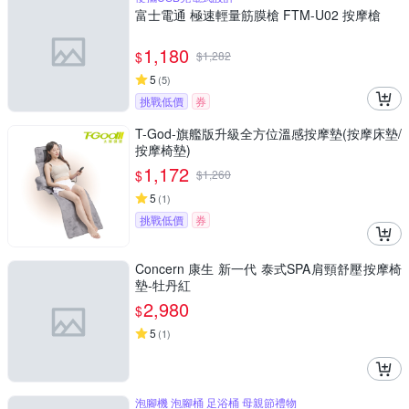
富士電通 極速輕量筋膜槍 FTM-U02 按摩槍
1,180
$
$
1,282
5
(
5
)
挑戰低價
券
T-God-旗艦版升級全方位溫感按摩墊(按摩床墊/
按摩椅墊)
1,172
$
$
1,260
5
(
1
)
挑戰低價
券
Concern 康生 新一代 泰式SPA肩頸舒壓按摩椅
墊-牡丹紅
2,980
$
5
(
1
)
泡腳機 泡腳桶 足浴桶 母親節禮物