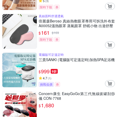
5
(
3
)
限時下殺
券
真絲面料舒適透氣
倍麗森Beroso 真絲熱敷眼罩專用可拆洗外布套
A00052溫熱眼罩 蒸氣眼罩 舒眠小物 出遊舒壓
161
$
$
169
限時下殺
券
電腦版可定溫定時
三貴SANKI (電腦版可定溫定時)加熱SPA足浴機
999
$
9折
4.7
(
1
)
挑戰低價
券
Concern康生 EasyGoGo第三代無線拔罐刮痧
儀 CON-7768
1,680
$