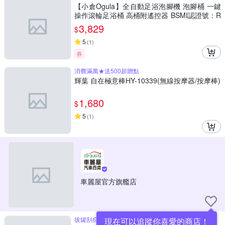
【小倉Ogula】全自動足浴泡腳機 泡腳桶 一鍵
操作滾輪足浴桶 高桶附遙控器 BSMI認證號：R
3E558 母親節禮物
3,829
$
5
(
1
)
券
消費滿萬★送500超贈點
輝葉 自在極意棒HY-10339(無線按摩器/按摩棒)
1,680
$
5
(
1
)
車麗屋官方旗艦店
拔罐刮痧熱敷多功能合一
現在可以追蹤你喜愛的商店！