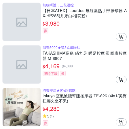
無線呵護，三段溫控
【日本ATEX】Lourdes 無線溫熱手部按摩器 A
X-HP285(月牙白/櫻花粉)
3,980
$
券
消費3000★送3%超贈點
TAKASHIMA高島 俏力足 暖足按摩器 腳底按摩
器 M-8807
4,169
$
$
4,388
限時下殺
券
消費即送★6%超贈點
tokuyo 空氣波腰臀腿按摩器 TF-626 (4in1/美臀
扭腰久坐不累)
4,280
$
5
(
1
)
券