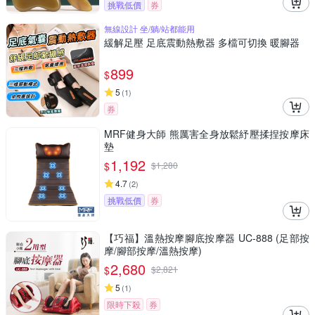
挑戰低價
券
無線設計 坐/躺/站都能用
緩解足壓 足底震動熱敷器 多檔可切換 暖腳器
899
$
5
(
1
)
券
MRF健身大師 熊厲害全身放鬆紓壓揉捏按摩床
墊
1,192
$
$
1,280
4.7
(
2
)
挑戰低價
券
【巧福】溫熱按摩腳底按摩器 UC-888 (足部按
摩/腳部按摩/溫熱按摩)
2,680
$
$
2,821
5
(
1
)
限時下殺
券