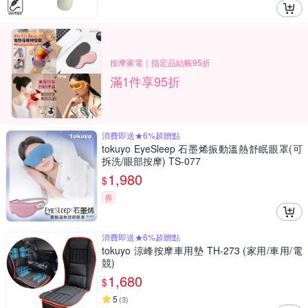
按摩家電｜指定品結帳95折
滿1件享95折
消費即送★6%超贈點
tokuyo EyeSleep 石墨烯振動溫熱舒眠眼罩(可
拆洗/眼部按摩) TS-077
1,980
$
券
消費即送★6%超贈點
tokuyo 涼峰按摩車用墊 TH-273 (家用/車用/電
競)
1,680
$
5
(
3
)