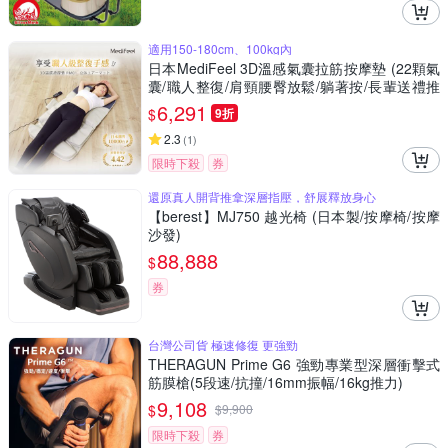
適用150-180cm、100kg內
日本MediFeel 3D溫感氣囊拉筋按摩墊 (22顆氣
囊/職人整復/肩頸腰臀放鬆/躺著按/長輩送禮推
薦) RM01
6,291
$
9折
2.3
(
1
)
限時下殺
券
還原真人開背推拿深層指壓，舒展釋放身心
【berest】MJ750 越光椅 (日本製/按摩椅/按摩
沙發)
88,888
$
券
台灣公司貨 極速修復 更強勁
THERAGUN Prime G6 強勁專業型深層衝擊式
筋膜槍(5段速/抗撞/16mm振幅/16kg推力)
9,108
$
$
9,900
限時下殺
券