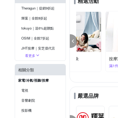
精選活動
Theragun｜促銷9折起
輝葉｜全館8折起
tokuyo｜送6%超贈點
OSIM｜全館7折起
JHT按摩｜安芝儇代言
看更多
摩家電｜指定品結帳9折-快
喬山｜超值優惠
件享9折
滿1件享85折
健身大師｜下殺8折起
相關分類
飛利浦｜送5%超贈點
家電/冷氣/視聽/按摩
電視
嚴選品牌
音響劇院
投影機