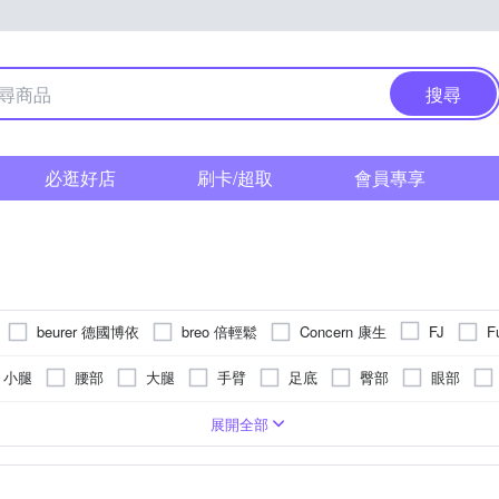
搜尋
必逛好店
刷卡/超取
會員專享
beurer 德國博依
breo 倍輕鬆
Concern 康生
F
FJ
JOHNSON 喬山
Kolin 歌林
JHT
KINYO
Lourdes
小腿
腰部
大腿
手臂
足底
臀部
眼部
Panasonic 國際牌
PHILIPS 飛利浦
PANATEC 沛莉緹
Renph
式
遙控器
恆溫保溫功能
乾電池式
腳底按摩機
無
滾輪式
充插兩用
加熱功能
按摩椅墊
指壓式
可車充( 有附車充線)
可泡到小腿肚
手持按摩棒
轉動式
按摩椅
定時功能
拍打式
可車充(不附車充
美腿機
紅外線
展開全部
KASHIMA 高島
TECO 東元
Xi
Timo
tokuyo
u-ta
按摩床(墊)
桑拿屋
巧福
日虎
月陽
輝葉