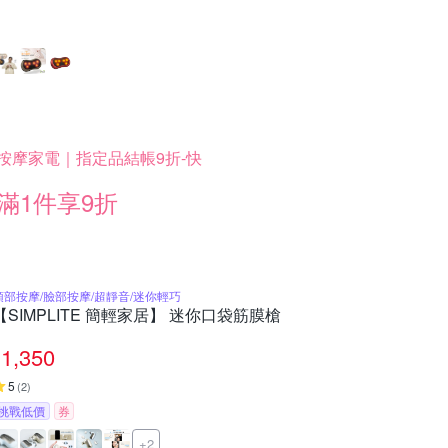
按摩家電｜指定品結帳9折-快
滿1件享9折
頭部按摩/臉部按摩/超靜音/迷你輕巧
【SIMPLITE 簡輕家居】 迷你口袋筋膜槍
1,350
5
(
2
)
挑戰低價
券
+2