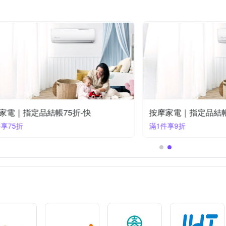
beurer德國博依｜指定家電85折+快速到貨
按摩家電｜指定品結帳95折-快
滿1件享95折