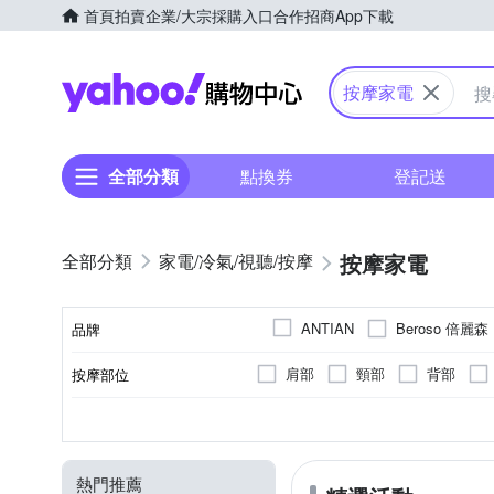
首頁
拍賣
企業/大宗採購入口
合作招商
App下載
Yahoo購物中心
按摩家電
全部分類
點換券
登記送
按摩家電
家電/冷氣/視聽/按摩
Beroso 倍麗森
ANTIAN
品牌
HEALTHPIT 日式舒適生活
肩部
頸部
背部
按摩部位
品牌名稱
one-meter
OSIM
肩頸按摩機
震動式
溫熱功能
充電式
無
有線遙控器
揉捏式
插電式
音樂播放
眼部按摩機
氣壓
無
無線
顏色
類型
按摩方式
特殊功能
電源類型
遙控器
SIMPLITE 簡輕家居
TA
頭部按摩機
曲線雕塑機
大京電販
大家源
熱門推薦