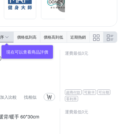
序
價格低到高
價格高到低
近期熱銷
運費最低0元
)
超商付款
可刷卡
可分期
加入比較
找相似
零利率
運費最低0元
/暖手 60*30cm