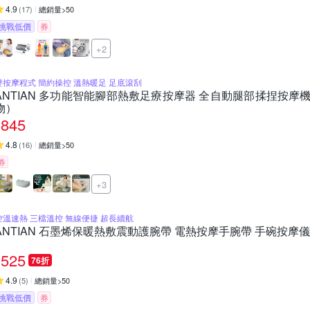
4.9
(
17
)
總銷量>50
挑戰低價
券
+2
雙按摩程式 簡約操控 溫熱暖足 足底滾刮
ANTIAN 多功能智能腳部熱敷足療按摩器 全自動腿部揉捏按摩
物）
845
4.8
(
16
)
總銷量>50
券
+3
控溫速熱 三檔溫控 無線便捷 超長續航
ANTIAN 石墨烯保暖熱敷震動護腕帶 電熱按摩手腕帶 手碗按摩
525
76折
4.9
(
5
)
總銷量>50
挑戰低價
券