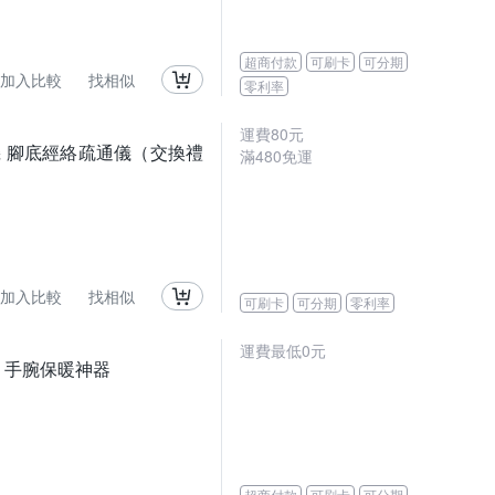
超商付款
可刷卡
可分期
加入比較
找相似
零利率
運費80元
機 腳底經絡疏通儀（交換禮
滿480免運
加入比較
找相似
可刷卡
可分期
零利率
運費最低0元
儀 手腕保暖神器
超商付款
可刷卡
可分期