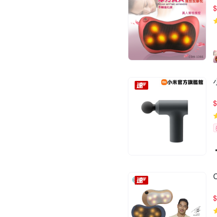
$
$
$