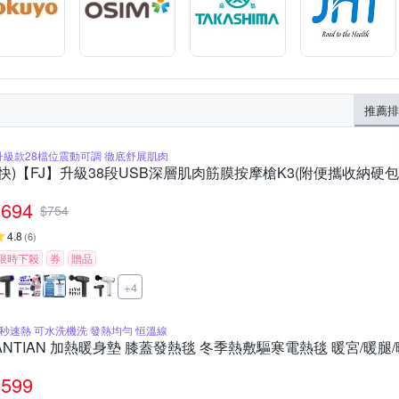
推薦排
升級款28檔位震動可調 徹底舒展肌肉
(快)【FJ】升級38段USB深層肌肉筋膜按摩槍K3(附便攜收納硬包
694
$
754
4.8
(
6
)
限時下殺
券
贈品
+4
3秒速熱 可水洗機洗 發熱均勻 恒溫線
ANTIAN 加熱暖身墊 膝蓋發熱毯 冬季熱敷驅寒電熱毯 暖宮/暖腿/暖背
599