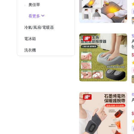
奧佳華
看更多
冷氣/風扇/電暖器
電冰箱
洗衣機
$
$