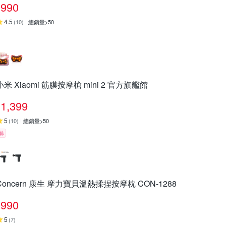
990
4.5
(
10
)
總銷量>50
小米 Xiaomi 筋膜按摩槍 mini 2 官方旗艦館
1,399
5
(
10
)
總銷量>50
券
Concern 康生 摩力寶貝溫熱揉捏按摩枕 CON-1288
990
5
(
7
)