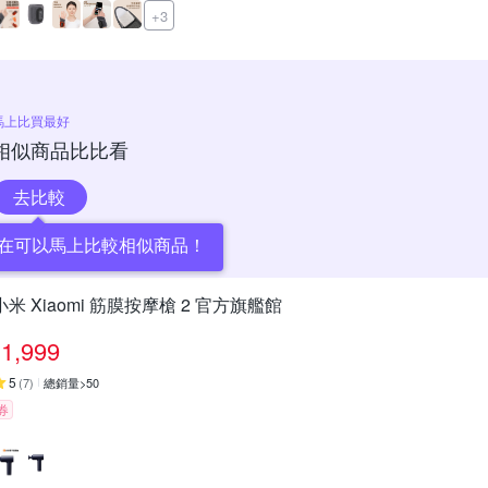
+3
馬上比買最好
相似商品比比看
去比較
在可以馬上比較相似商品！
小米 Xiaomi 筋膜按摩槍 2 官方旗艦館
1,999
5
(
7
)
總銷量>50
券