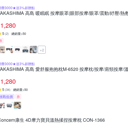
消費3000★送3%超贈點
TAKASHIMA 高島 暖眠眠 按摩眼罩(眼部按摩/眼罩/震動/紓壓/熱敷/
1,280
5
(
2
)
總銷量>50
券
+2
消費3000★送3%超贈點
TAKASHIMA 高島 愛舒服抱抱枕M-6520 按摩枕/按摩/肩頸按摩
1,280
5
(
34
)
總銷量>50
挑戰低價
券
Concern康生 4D摩力寶貝溫熱揉捏按摩枕 CON-1366