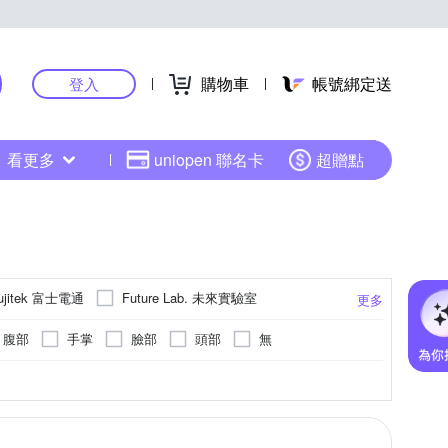
購物車
帳號綁定送
登入
看更多
uniopen 聯名卡
超贈點
ujitek 富士電通
Future Lab. 未來實驗室
更多
MOLIJIA 魔力家
LTP
OGAWA
腹部
手掌
臉部
頭部
無
SUPA FINE 勳風
SANKI 三貴
o
線)
手部按摩
微電腦式控制面板
座充式
臉部按摩機
其他
抖抖機/搖擺機
更多
aomi 小米
健身大師
其他品牌