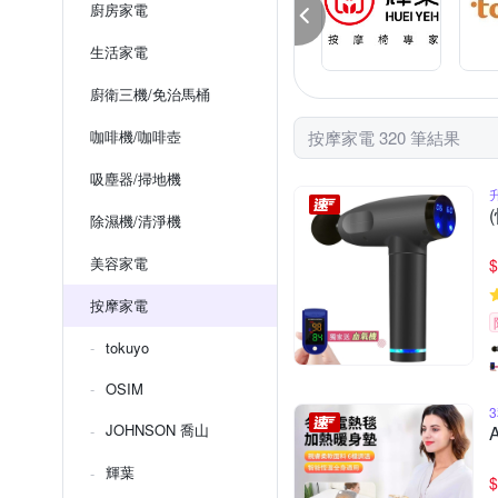
廚房家電
生活家電
廚衛三機/免治馬桶
咖啡機/咖啡壺
按摩家電 320 筆結果
吸塵器/掃地機
除濕機/清淨機
美容家電
$
按摩家電
tokuyo
OSIM
JOHNSON 喬山
輝葉
$