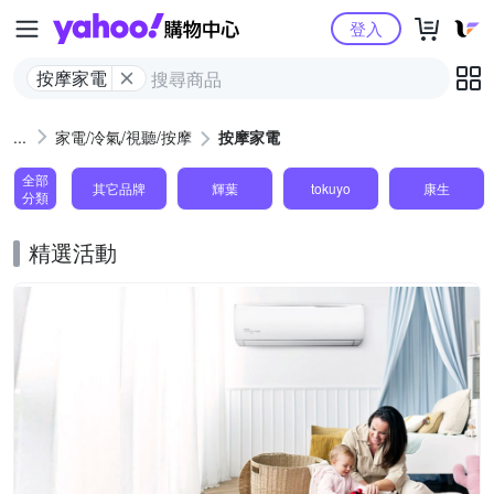
Yahoo購物中心
登入
按摩家電
家電/冷氣/視聽/按摩
按摩家電
全部
其它品牌
輝葉
tokuyo
康生
分類
精選活動