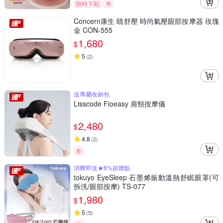
限時下殺
券
Concern康生 睛舒壓 時尚氣壓眼部按摩器 玫瑰
金 CON-555
1,680
$
5
(
2
)
送專屬收納包
Lisscode Fioeasy 肩頸按摩儀
2,480
$
4.8
(
2
)
券
消費即送★6%超贈點
tokuyo EyeSleep 石墨烯振動溫熱舒眠眼罩(可
拆洗/眼部按摩) TS-077
1,980
$
5
(
5
)