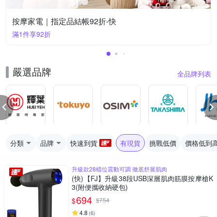
按摩家電｜指定品結帳92折-快
滿1件享92折
嚴選品牌
全品牌列表
分類
品牌
快速到貨
有現貨
挑戰低價
價格低到
升級款28檔位震動可調 徹底舒展肌肉
(快)【FJ】升級38段USB深層肌肉筋膜按摩槍K
3(附便攜收納硬包)
694
$
$
754
4.8
(
6
)