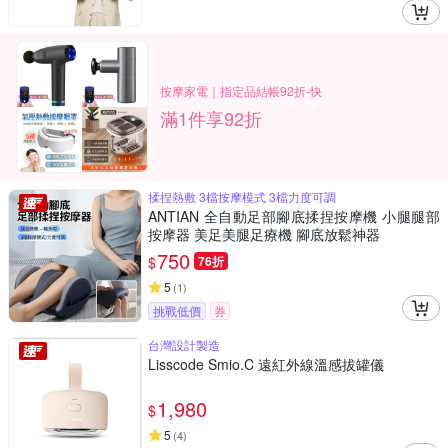
按摩家電｜指定品結帳92折-快
滿1件享92折
揉捏熱敷 3檔按摩模式 3檔力度可調
ANTIAN 全自動足部腳底揉捏按摩機 小腿腿部
按摩器 美足美腿足療機 腳底放鬆神器
750
$
76折
5
(
1
)
挑戰低價
券
台灣設計製造
Lisscode Smio.C 遠紅外線溫感拔罐儀
1,980
$
5
(
4
)