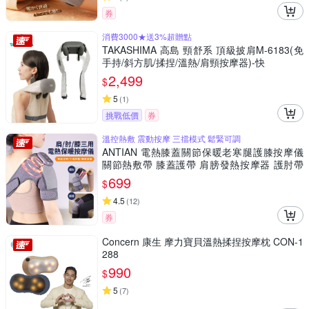
券
消費3000★送3%超贈點
TAKASHIMA 高島 頸舒系 頂級披肩M-6183(免
手持/斜方肌/揉捏/溫熱/肩頸按摩器)-快
2,499
$
5
(
1
)
挑戰低價
券
溫控熱敷 震動按摩 三擋模式 鬆緊可調
ANTIAN 電熱膝蓋關節保暖老寒腿護膝按摩儀
關節熱敷帶 膝蓋護帶 肩膀發熱按摩器 護肘帶
（交換禮物）
699
$
4.5
(
12
)
券
Concern 康生 摩力寶貝溫熱揉捏按摩枕 CON-1
288
990
$
5
(
7
)