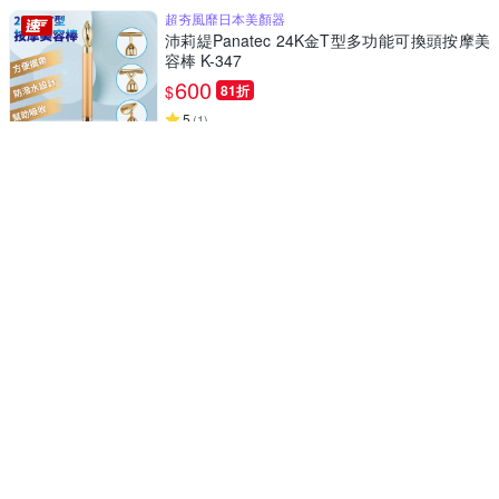
超夯風靡日本美顏器
沛莉緹Panatec 24K金T型多功能可換頭按摩美
容棒 K-347
600
$
81折
5
(
1
)
挑戰低價
券
放鬆必備 操作簡單
沛莉緹Panatec 高彈性電熱護腕 熱敷帶 單入裝
K-361
720
$
$
799
5
(
1
)
挑戰低價
券
拔罐刮痧熱敷多功能合一
(快)【FJ】智能USB多檔位液晶加熱拔罐刮痧儀
CP8(紓壓必備)
473
$
$
514
4.3
(
1
)
限時下殺
券
贈品