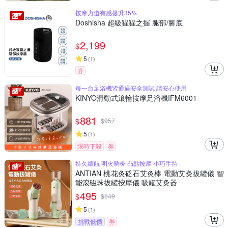
按摩力道有感提升35%
Doshisha 超級猩猩之握 腿部/腳底
2,199
$
5
(
1
)
券
每一台足浴機皆通過安全測試 請安心使用
KINYO滑動式滾輪按摩足浴機IFM6001
881
$
$
957
5
(
1
)
限時下殺
券
持久續航 明火懸灸 凸點按摩 小巧手持
ANTIAN 桃花灸砭石艾灸棒 電動艾灸拔罐儀 智
能滾磁珠拔罐按摩儀 吸罐艾灸器
495
$
$
549
5
(
1
)
挑戰低價
券