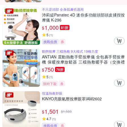
不只是頭部 全身肌膚也適用
沛莉緹Panatec 4D 迷你多功能頭部頭皮揉捏按
摩儀 K-296
1,000
$
81折
5
(
1
)
挑戰低價
券
動態按摩 三檔熱敷 9大模式 19種力度
ANTIAN 震動熱敷手臂按摩儀 全包裹手臂按摩
機 保暖按摩放鬆器 三檔熱敷暖手器（交換禮
物）
750
$
76折
5
(
1
)
限時下殺
券
恆溫熱敷舒眼
KINYO亮眼氣壓按摩眼罩IAM2602
1,501
$
$
1,580
4.7
(
1
)
挑戰低價
券