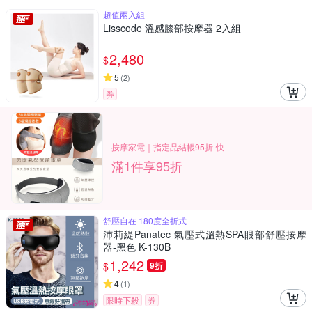
超值兩入組
Lisscode 溫感膝部按摩器 2入組
2,480
$
5
(
2
)
券
按摩家電｜指定品結帳95折-快
滿1件享95折
舒壓自在 180度全折式
沛莉緹Panatec 氣壓式溫熱SPA眼部舒壓按摩
器-黑色 K-130B
1,242
$
9折
4
(
1
)
限時下殺
券