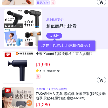
挑戰低價
券
馬上比買最好
相似商品比比看
去比較
現在可以馬上比較相似商品！
小米 Xiaomi 筋膜按摩槍 2 官方旗艦館
1,999
$
5
(
7
)
總銷量>50
券
消費3000★送3%超贈點
TAKASHIMA 高島 暖眠眠 按摩眼罩(眼部按摩/
眼罩/震動/紓壓/熱敷/禮物/M-203)
1,280
$