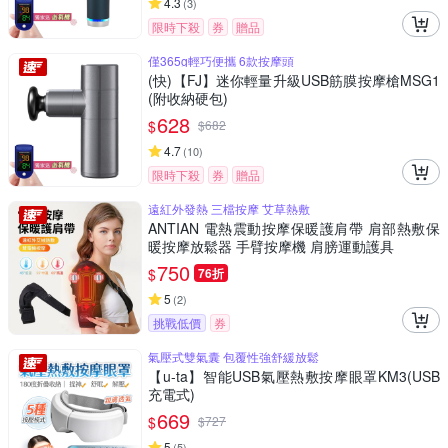
4.3
(
3
)
限時下殺
券
贈品
僅365g輕巧便攜 6款按摩頭
(快)【FJ】迷你輕量升級USB筋膜按摩槍MSG1
(附收納硬包)
628
$
$
682
4.7
(
10
)
限時下殺
券
贈品
遠紅外發熱 三檔按摩 艾草熱敷
ANTIAN 電熱震動按摩保暖護肩帶 肩部熱敷保
暖按摩放鬆器 手臂按摩機 肩膀運動護具
750
$
76折
5
(
2
)
挑戰低價
券
氣壓式雙氣囊 包覆性強舒緩放鬆
【u-ta】智能USB氣壓熱敷按摩眼罩KM3(USB
充電式)
669
$
$
727
5
(
5
)