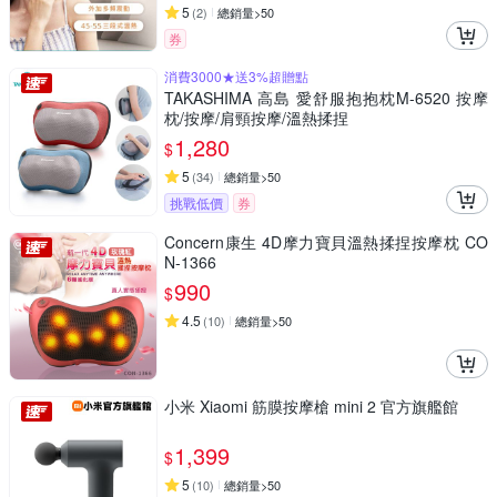
5
(
2
)
總銷量>50
券
消費3000★送3%超贈點
TAKASHIMA 高島 愛舒服抱抱枕M-6520 按摩
枕/按摩/肩頸按摩/溫熱揉捏
1,280
$
5
(
34
)
總銷量>50
挑戰低價
券
Concern康生 4D摩力寶貝溫熱揉捏按摩枕 CO
N-1366
990
$
4.5
(
10
)
總銷量>50
小米 Xiaomi 筋膜按摩槍 mini 2 官方旗艦館
1,399
$
5
(
10
)
總銷量>50