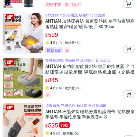
限時下殺
券
贈品
3秒速熱 可水洗機洗 發熱均勻 恒溫線
ANTIAN 加熱暖身墊 膝蓋發熱毯 冬季熱敷驅寒
電熱毯 暖宮/暖腿/暖背/暖手 60*30cm
599
$
4.9
(
17
)
總銷量>50
挑戰低價
券
雙按摩程式 簡約操控 溫熱暖足 足底滾刮
ANTIAN 多功能智能腳部熱敷足療按摩器 全自
動腿部揉捏按摩機 腳底經絡疏通儀（交換禮
物）
845
$
4.8
(
16
)
總銷量>50
券
控溫速熱 三檔溫控 無線便捷 超長續航
ANTIAN 石墨烯保暖熱敷震動護腕帶 電熱按摩
手腕帶 手碗按摩儀 手腕保暖神器
525
$
76折
4.9
(
5
)
總銷量>50