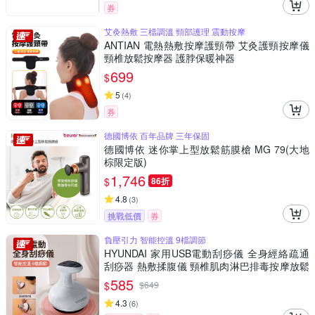
券
艾灸熱敷 三檔調溫 頸部護理 震動按摩
ANTIAN 電熱熱敷按摩護頸帶 艾灸護頸按摩儀
頸椎放鬆按摩器 護脖保暖神器
699
$
5
(
4
)
券
德國博依 百年品牌 三年保固
德國博依 迷你掌上型放鬆筋膜槍 MG 79(大地
棕限定版)
1,746
$
86折
4.8
(
3
)
挑戰低價
券
負壓引力 智能控溫 9檔調節
HYUNDAI 家用USB電動刮痧儀 全身經絡疏通
刮痧器 熱敷揉腹儀 頸椎肌肉淋巴排毒按摩放鬆
儀（非醫療器材）
585
$
$
649
4.3
(
6
)