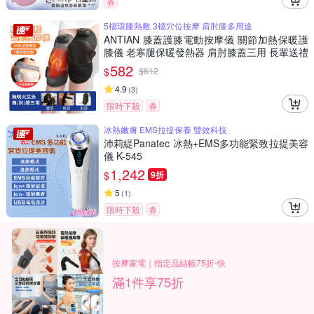
券
5檔環膝熱敷 3檔穴位按摩 肩肘膝多用途
ANTIAN 膝蓋護膝電動按摩儀 關節加熱保暖護
膝儀 老寒腿保暖發熱器 肩肘膝蓋三用 長輩送禮
單只
582
$
$
612
4.9
(
3
)
限時下殺
券
冰熱嫩膚 EMS拉提保養 雙效科技
沛莉緹Panatec 冰熱+EMS多功能緊致拉提美容
儀 K-545
1,242
$
9折
5
(
1
)
限時下殺
券
按摩家電｜指定品結帳75折-快
滿1件享75折