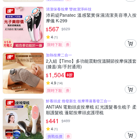
清潔保養按摩 雙效潔淨科技
沛莉緹Panatec 溫感緊實保濕清潔美容導入按
摩儀 K-299
567
$
$
629
4
(
1
)
限時下殺
券
加熱按摩二合一
2入組【Timo】多功能震動恆溫關節按摩保護套
(膝蓋/肩/手肘通用)
1,504
$
8折
4.9
(
14
)
限時下殺
券
鮮養頭皮 煥發新生 按摩導液養發三合一
ANTIAN 電動頭皮按摩梳 紅光護髮養生梳子 柔
順護髮梳 蓬鬆按摩頭皮護理梳
441
$
$
489
4
(
1
)
挑戰低價
券