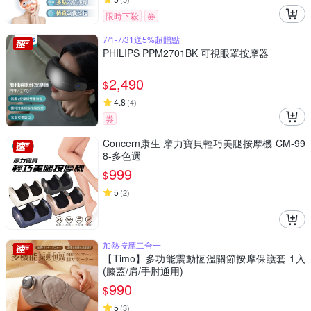
限時下殺
券
7/1-7/31送5%超贈點
PHILIPS PPM2701BK 可視眼罩按摩器
2,490
$
4.8
(
4
)
券
Concern康生 摩力寶貝輕巧美腿按摩機 CM-99
8-多色選
999
$
5
(
2
)
加熱按摩二合一
【Timo】多功能震動恆溫關節按摩保護套 1入
(膝蓋/肩/手肘通用)
990
$
5
(
3
)