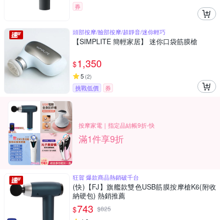
券
頭部按摩/臉部按摩/超靜音/迷你輕巧
【SIMPLITE 簡輕家居】 迷你口袋筋膜槍
1,350
$
5
(
2
)
挑戰低價
券
按摩家電｜指定品結帳9折-快
滿1件享9折
狂賀 爆款商品熱銷破千台
(快)【FJ】旗艦款雙色USB筋膜按摩槍K6(附收
納硬包) 熱銷推薦
743
$
$
825