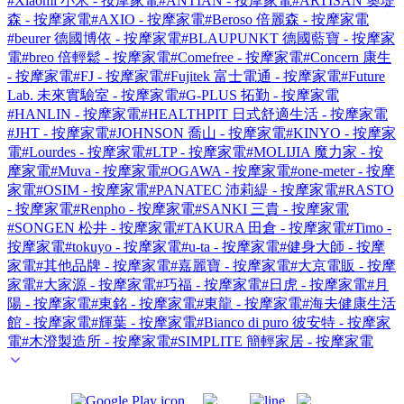
#Xiaomi 小米 - 按摩家電
#ANTIAN - 按摩家電
#ARTISAN 奧堤
森 - 按摩家電
#AXIO - 按摩家電
#Beroso 倍麗森 - 按摩家電
#beurer 德國博依 - 按摩家電
#BLAUPUNKT 德國藍寶 - 按摩家
電
#breo 倍輕鬆 - 按摩家電
#Comefree - 按摩家電
#Concern 康生
- 按摩家電
#FJ - 按摩家電
#Fujitek 富士電通 - 按摩家電
#Future
Lab. 未來實驗室 - 按摩家電
#G-PLUS 拓勤 - 按摩家電
#HANLIN - 按摩家電
#HEALTHPIT 日式舒適生活 - 按摩家電
#JHT - 按摩家電
#JOHNSON 喬山 - 按摩家電
#KINYO - 按摩家
電
#Lourdes - 按摩家電
#LTP - 按摩家電
#MOLIJIA 魔力家 - 按
摩家電
#Muva - 按摩家電
#OGAWA - 按摩家電
#one-meter - 按摩
家電
#OSIM - 按摩家電
#PANATEC 沛莉緹 - 按摩家電
#RASTO
- 按摩家電
#Renpho - 按摩家電
#SANKI 三貴 - 按摩家電
#SONGEN 松井 - 按摩家電
#TAKURA 田倉 - 按摩家電
#Timo -
按摩家電
#tokuyo - 按摩家電
#u-ta - 按摩家電
#健身大師 - 按摩
家電
#其他品牌 - 按摩家電
#嘉麗寶 - 按摩家電
#大京電販 - 按摩
家電
#大家源 - 按摩家電
#巧福 - 按摩家電
#日虎 - 按摩家電
#月
陽 - 按摩家電
#東銘 - 按摩家電
#東龍 - 按摩家電
#海夫健康生活
館 - 按摩家電
#輝葉 - 按摩家電
#Bianco di puro 彼安特 - 按摩家
電
#木澄製造所 - 按摩家電
#SIMPLITE 簡輕家居 - 按摩家電