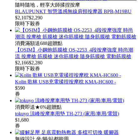
隨時隨地，輕享大師揉捏按摩
BLAUPUNKT 智慧溫感無線肩頸按摩器 BPB-M19BU
$
2,107
$
2,290
限時下殺
券
消費滿額送688超贈點
【OSIM】小鋼炮筋膜槍 OS-2253_4段按摩強度 時尚潮
流 按摩槍 筋膜槍 迷你筋膜槍 隨身筋膜槍 電動筋膜槍
$
2,166
$
2,280
限時下殺
券
Kolin 歌林 USB充電揉捏按摩枕 KMA-HC600 -
$
590
券
消費即送★6%超贈點
tokuyo 涼峰按摩車用墊 TH-273 (家用/車用/電競)
$
1,680
券
無線設計 坐/躺/站都能用