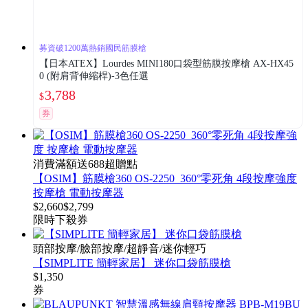
募資破1200萬熱銷國民筋膜槍
【日本ATEX】Lourdes MINI180口袋型筋膜按摩槍 AX-HX45
0 (附肩背伸縮桿)-3色任選
3,788
$
券
消費滿額送688超贈點
【OSIM】筋膜槍360 OS-2250_360°零死角 4段按摩強度
按摩槍 電動按摩器
$
2,660
$
2,799
限時下殺
券
頭部按摩/臉部按摩/超靜音/迷你輕巧
【SIMPLITE 簡輕家居】 迷你口袋筋膜槍
$
1,350
券