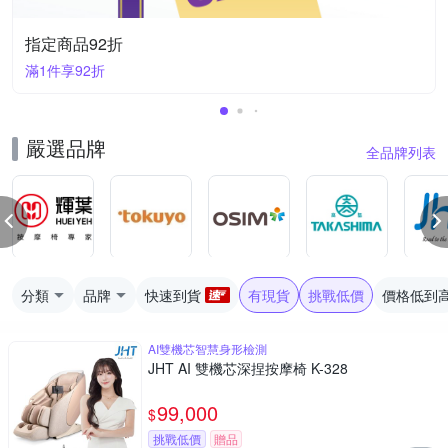
指定商品92折
滿1件享92折
嚴選品牌
全品牌列表
分類
品牌
快速到貨
有現貨
挑戰低價
價格低到
AI雙機芯智慧身形檢測
JHT AI 雙機芯深捏按摩椅 K-328
99,000
$
挑戰低價
贈品