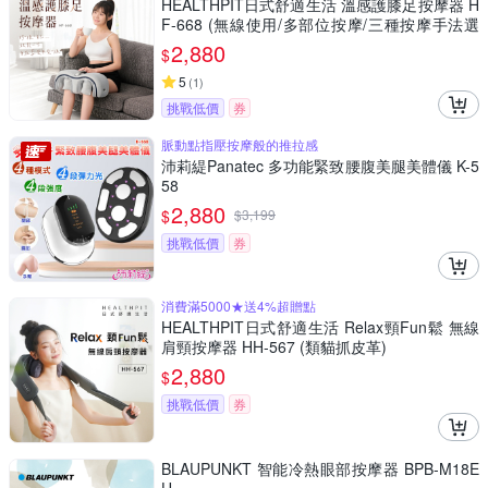
HEALTHPIT日式舒適生活 溫感護膝足按摩器 H
F-668 (無線使用/多部位按摩/三種按摩手法選
擇)
2,880
$
5
(
1
)
挑戰低價
券
脈動點指壓按摩般的推拉感
沛莉緹Panatec 多功能緊致腰腹美腿美體儀 K-5
58
2,880
$
$
3,199
挑戰低價
券
消費滿5000★送4%超贈點
HEALTHPIT日式舒適生活 Relax頸Fun鬆 無線
肩頸按摩器 HH-567 (類貓抓皮革)
2,880
$
挑戰低價
券
BLAUPUNKT 智能冷熱眼部按摩器 BPB-M18E