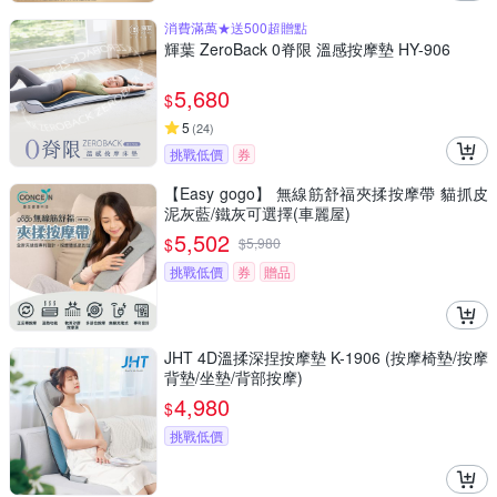
消費滿萬★送500超贈點
輝葉 ZeroBack 0脊限 溫感按摩墊 HY-906
5,680
$
5
(
24
)
挑戰低價
券
【Easy gogo】 無線筋舒福夾揉按摩帶 貓抓皮
泥灰藍/鐵灰可選擇(車麗屋)
5,502
$
$
5,980
挑戰低價
券
贈品
JHT 4D溫揉深捏按摩墊 K-1906 (按摩椅墊/按摩
背墊/坐墊/背部按摩)
4,980
$
挑戰低價