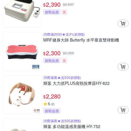
2,390
$
$
2,597
挑戰低價
券
消費滿2000★送3%超贈點
MRF健身大師 Butterfly ⽔平垂直雙律動機
2,300
$
$
2,388
挑戰低價
券
消費滿萬★送500超贈點
輝葉 大力抓PLUS肩頸按摩器HY-822
2,280
$
5
(
2
)
挑戰低價
消費滿萬★送500超贈點
輝葉 多功能溫感美腿機 HY-752