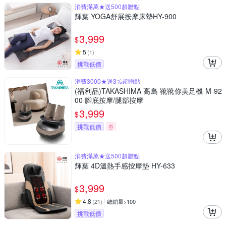
消費滿萬★送500超贈點
輝葉 YOGA舒展按摩床墊HY-900
3,999
$
5
(
1
)
挑戰低價
消費3000★送3%超贈點
(福利品)TAKASHIMA 高島 靴靴你美足機 M-92
00 腳底按摩/腿部按摩
3,999
$
挑戰低價
券
消費滿萬★送500超贈點
輝葉 4D溫熱手感按摩墊 HY-633
3,999
$
4.8
(
21
)
總銷量>100
挑戰低價