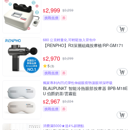
2,999
$
$
3,259
挑戰低價
券
680 公克輕量化,可輕鬆放入背包中
【RENPHO】R3深層組織按摩槍/RP-GM171
2,970
$
$
3,299
5
(
3
)
挑戰低價
券
獨家專利內凹式彈性伸縮眼窩墊讓眼球深呼吸
BLAUPUNKT 智能冷熱眼部按摩器 BPB-M18E
U 伯爵奶茶/雲霧藍
2,967
$
$
3,224
挑戰低價
券
消費滿5000★送4%超贈點