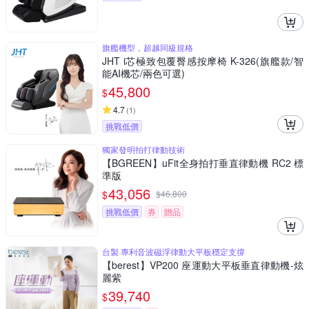
旗艦機型，超越同級規格
JHT i芯極致包覆臀感按摩椅 K-326(旗艦款/智
能AI機芯/兩色可選)
45,800
$
4.7
(
1
)
挑戰低價
獨家發明拍打律動技術
【BGREEN】uFit全身拍打垂直律動機 RC2 標
準版
43,056
$
$
46,800
挑戰低價
券
贈品
台製 專利音波磁浮律動大平板穩定支撐
【berest】VP200 座運動大平板垂直律動機-炫
麗紫
39,740
$