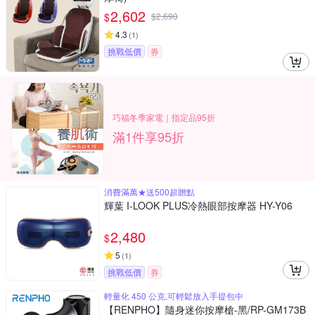
2,602
$
$
2,690
4.3
(
1
)
挑戰低價
券
巧福冬季家電｜指定品95折
滿1件享95折
消費滿萬★送500超贈點
輝葉 I-LOOK PLUS冷熱眼部按摩器 HY-Y06
2,480
$
5
(
1
)
挑戰低價
券
輕量化 450 公克,可輕鬆放入手提包中
【RENPHO】隨身迷你按摩槍-黑/RP-GM173B