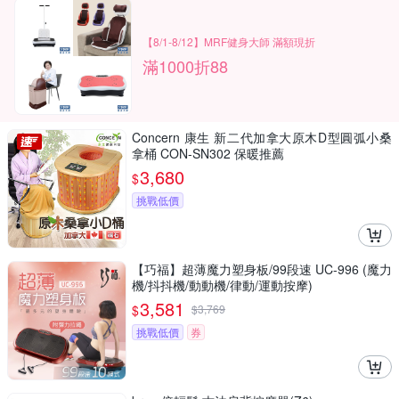
【8/1-8/12】MRF健身大師 滿額現折
滿1000折88
Concern 康生 新二代加拿大原木D型圓弧小桑
拿桶 CON-SN302 保暖推薦
3,680
$
挑戰低價
【巧福】超薄魔力塑身板/99段速 UC-996 (魔力
機/抖抖機/動動機/律動/運動按摩)
3,581
$
$
3,769
挑戰低價
券