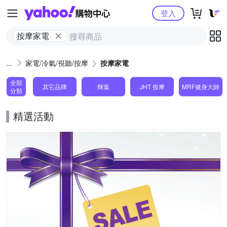
Yahoo購物中心
登入
按摩家電
家電/冷氣/視聽/按摩
按摩家電
全部
其它品牌
輝葉
JHT 按摩
MRF健身大師
分類
精選活動