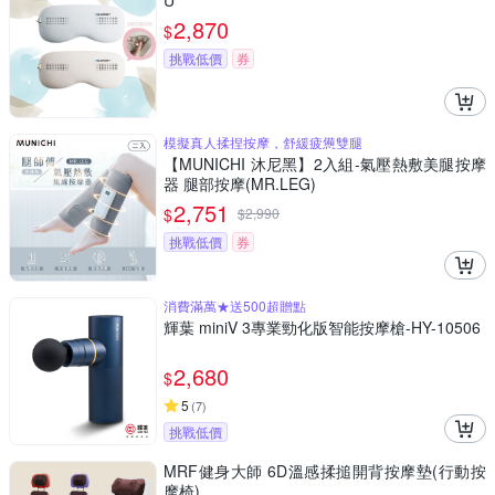
U
2,870
$
挑戰低價
券
模擬真人揉捏按摩，舒緩疲憊雙腿
【MUNICHI 沐尼黑】2入組-氣壓熱敷美腿按摩
器 腿部按摩(MR.LEG)
2,751
$
$
2,990
挑戰低價
券
消費滿萬★送500超贈點
輝葉 miniV 3專業勁化版智能按摩槍-HY-10506
2,680
$
5
(
7
)
挑戰低價
MRF健身大師 6D溫感揉搥開背按摩墊(行動按
摩椅)