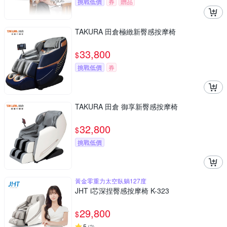
挑戰低價
券
贈品
TAKURA 田倉極緻新臀感按摩椅
33,800
$
挑戰低價
券
TAKURA 田倉 御享新臀感按摩椅
32,800
$
挑戰低價
黃金零重力太空臥躺127度
JHT i芯深捏臀感按摩椅 K-323
29,800
$
5
(
2
)