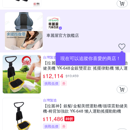
車麗屋官方旗艦店
台灣製造
現在可以追蹤你喜愛的商店！
【拉麗神】3代 銀貂/金貂美體運動機/循環震動
健美機 YK-648金銀雙星款 搖擺律動機 懶人運
動健身機
12,114
$
$
13,459
挑戰低價
券
台灣製造
【拉麗神】銀貂/金貂美體運動機/循環震動健美
機-椅背加強款 YK-648 懶人運動搖擺動動機
11,486
$
89折
挑戰低價
券