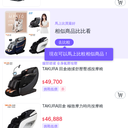
馬上比買最好
相似商品比比看
去比較
現在可以馬上比較相似商品！
腿部搓揉 全身氣壓按壓
TAKURA 田倉緻揉舒壓臀感按摩椅
49,700
$
挑戰低價
券
TAKURA田倉 極致摩力時尚按摩椅
46,888
$
挑戰低價