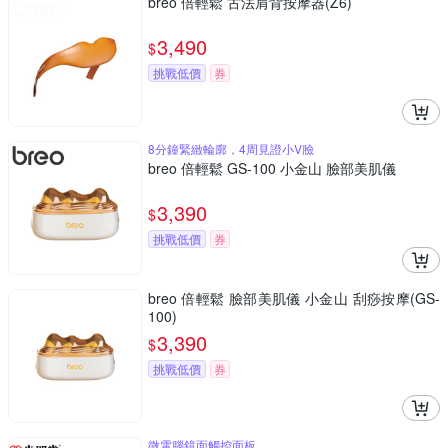
breo 倍輕鬆 古法肩背按摩器(Z6)
3,490
$
挑戰低價
券
8分鐘緊緻輪廓，4周見證小V臉
breo 倍輕鬆 GS-100 小金山 臉部美肌儀
3,390
$
挑戰低價
券
breo 倍輕鬆 臉部美肌儀 小金山 刮痧按摩(GS-
100)
3,390
$
挑戰低價
券
微電腦鏡面觸控面板