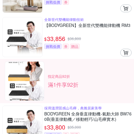
挑戰低價
券
全新世代雙機能律動技術
【BODYGREEN】全新世代雙機能律動機 RM3
33,856
$
$
36,800
挑戰低價
券
贈品
指定商品92折
滿1件享92折
採用溫潤質感山毛櫸，典雅居家美學
BODYGREEN 全身垂直律動機-氣動大師 BW76
0B(垂直律動機／移動輕巧/山毛櫸實木)
33,800
$
$
35,000