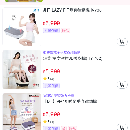
JHT LAZY FIT垂直律動機 K-708
5,999
$
挑戰低價
贈品
消費滿萬★送500超贈點
輝葉 極度深捏3D美腿機(HY-702)
5,999
$
5
(
4
)
挑戰低價
物理治療師強力推薦
【BH】VM10 暖足垂直律動機
5,999
$
5
(
1
)
挑戰低價
券
贈品