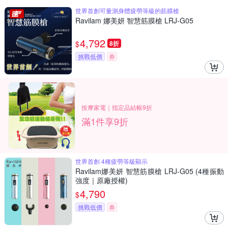
世界首創可量測身體疲勞等級的筋膜槍
Ravilam 娜美妍 智慧筋膜槍 LRJ-G05
4,792
$
8折
挑戰低價
券
按摩家電｜指定品結帳9折
滿1件享9折
世界首創 4種疲勞等級顯示
Ravilam娜美妍 智慧筋膜槍 LRJ-G05 (4種振動
強度｜原廠授權)
4,790
$
挑戰低價
券