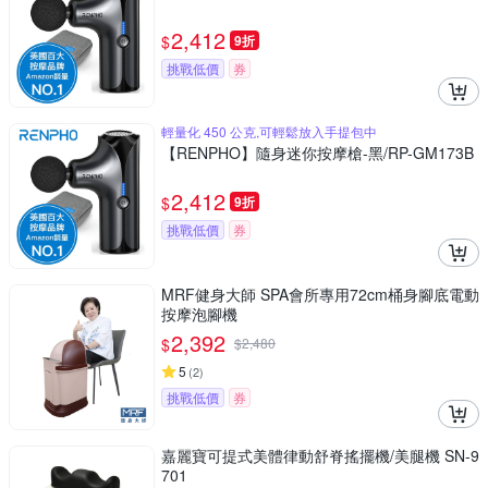
2,412
$
9折
挑戰低價
券
輕量化 450 公克,可輕鬆放入手提包中
【RENPHO】隨身迷你按摩槍-黑/RP-GM173B
2,412
$
9折
挑戰低價
券
MRF健身大師 SPA會所專用72cm桶身腳底電動
按摩泡腳機
2,392
$
$
2,480
5
(
2
)
挑戰低價
券
嘉麗寶可提式美體律動舒脊搖擺機/美腿機 SN-9
701