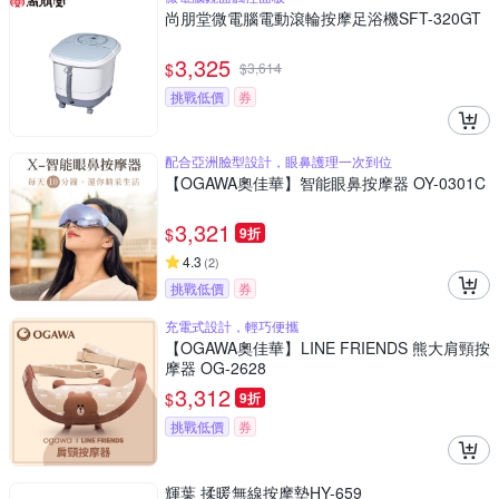
尚朋堂微電腦電動滾輪按摩足浴機SFT-320GT
3,325
$
$
3,614
挑戰低價
券
配合亞洲臉型設計，眼鼻護理一次到位
【OGAWA奧佳華】智能眼鼻按摩器 OY-0301C
3,321
$
9折
4.3
(
2
)
挑戰低價
券
充電式設計，輕巧便攜
【OGAWA奧佳華】LINE FRIENDS 熊大肩頸按
摩器 OG-2628
3,312
$
9折
挑戰低價
券
輝葉 揉暖無線按摩墊HY-659