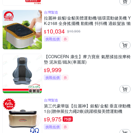
台灣製造
拉麗神 銀貂/金貂美體運動機/循環震動健美機 Y
K-2168 全身搖擺機 動動機 抖抖機 適銀髮族 懶
人運動健身機 台灣製造
10,034
$
$
10,906
挑戰低價
券
【CONCERN 康生】摩力寶座 氣壓揉搥按摩椅
墊 泥灰藍/鐵灰(車麗屋)
9,999
$
挑戰低價
券
台灣製造
第三代豪華版【拉麗神】銀貂/金貂 垂直律動機
1台(贈伸展拉力繩2條)跳躍模擬美體運動機
9,975
$
75折
挑戰低價
券