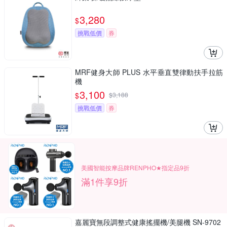
3,280
$
挑戰低價
券
MRF健身大師 PLUS ⽔平垂直雙律動扶⼿拉筋
機
3,100
$
$
3,188
挑戰低價
券
美國智能按摩品牌RENPHO★指定品9折
滿1件享9折
嘉麗寶無段調整式健康搖擺機/美腿機 SN-9702