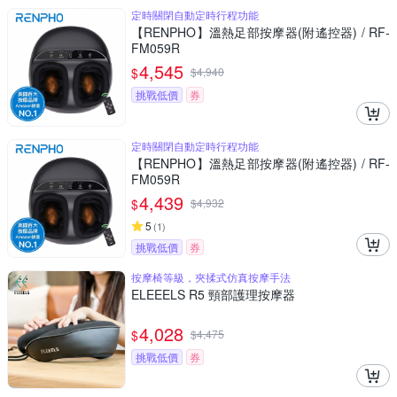
定時關閉自動定時行程功能
【RENPHO】溫熱足部按摩器(附遙控器) / RF-
FM059R
4,545
$
$
4,940
挑戰低價
券
定時關閉自動定時行程功能
【RENPHO】溫熱足部按摩器(附遙控器) / RF-
FM059R
4,439
$
$
4,932
5
(
1
)
挑戰低價
券
按摩椅等級，夾揉式仿真按摩手法
ELEEELS R5 頸部護理按摩器
4,028
$
$
4,475
挑戰低價
券