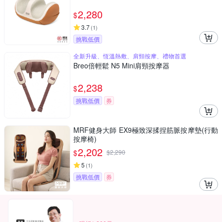
2,280
$
3.7
(
1
)
挑戰低價
全新升級、恆溫熱敷、肩頸按摩、禮物首選
Breo倍輕鬆 N5 Mini肩頸按摩器
2,238
$
挑戰低價
券
MRF健身大師 EX9極致深揉捏筋脈按摩墊(行動
按摩椅)
2,202
$
$
2,290
5
(
1
)
挑戰低價
券