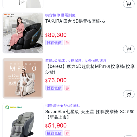
拱背拉伸 層層到位
TAKURA 田倉 5D拱背按摩椅-灰
89,300
$
挑戰低價
券
超能5D魔球，6檔深度、5檔強度/速度
【berest】摩力5D超能椅MP810(按摩椅/按摩
沙發)
76,000
$
挑戰低價
券
消費即送★6%超贈點
SevenStar七星級 天王星 揉粹按摩椅 SC-560
【新品上市】
51,900
$
挑戰低價
券