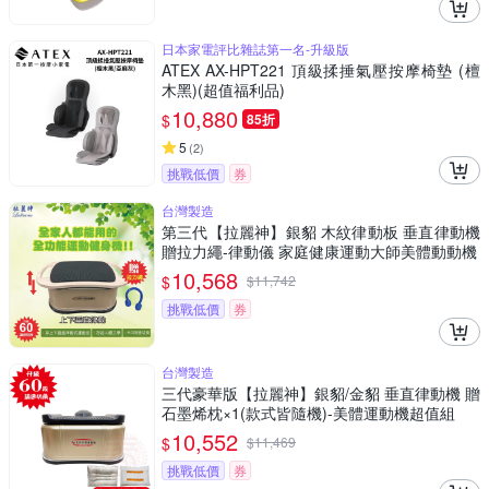
日本家電評比雜誌第一名-升級版
ATEX AX-HPT221 頂級揉捶氣壓按摩椅墊 (檀
木黑)(超值福利品)
10,880
$
85折
5
(
2
)
挑戰低價
券
台灣製造
第三代【拉麗神】銀貂 木紋律動板 垂直律動機
贈拉力繩-律動儀 家庭健康運動大師美體動動機
10,568
$
$
11,742
挑戰低價
券
台灣製造
三代豪華版【拉麗神】銀貂/金貂 垂直律動機 贈
石墨烯枕×1(款式皆隨機)-美體運動機超值組
10,552
$
$
11,469
挑戰低價
券