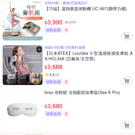
定時功能，兩段式溫感設計
【巧福】溫熱垂直律動機 UC-997(贈彈力繩)
3,990
$
$
4,200
挑戰低價
券
熱銷1500萬 V型專利深壓
【日本ATEX】Lourdes V 型溫感推揉按摩枕 A
X-HCL348 (亞麻灰/太空黑)
3,688
$
4.2
(
3
)
挑戰低價
券
breo 倍輕鬆 冷熱眼部按摩器(See K Pro)
3,680
$
挑戰低價
券