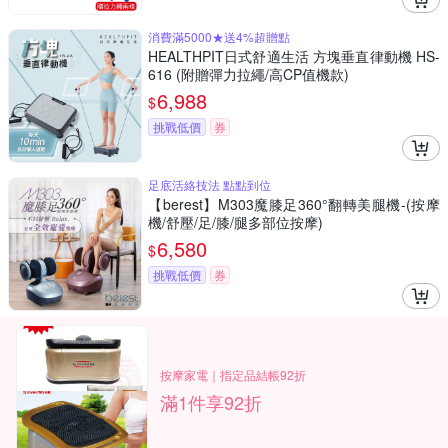
消費滿5000★送4%超贈點
HEALTHPIT日式舒適生活 方塊垂直律動機 HS-
616 (附贈彈力拉繩/高CP值機款)
6,988
$
挑戰低價
券
足底活絡技法 點點到位
【berest】M303魔膝足360°翻轉美腿機-(按摩
機/舒壓/足/膝/腿多部位按摩)
6,580
$
挑戰低價
券
按摩家電｜指定品結帳92折
滿1件享92折