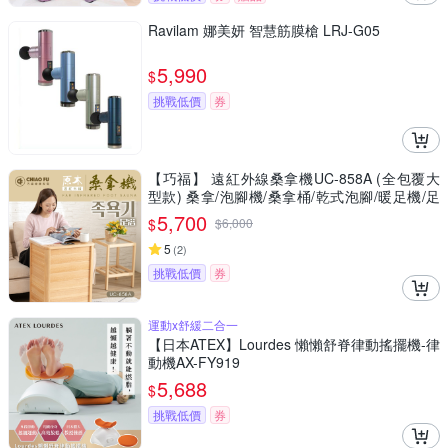
Ravilam 娜美妍 智慧筋膜槍 LRJ-G05
5,990
$
挑戰低價
券
【巧福】 遠紅外線桑拿機UC-858A (全包覆大
型款) 桑拿/泡腳機/桑拿桶/乾式泡腳/暖足機/足
浴桶/桑拿/美腿機/韓式汗蒸/保暖
5,700
$
$
6,000
5
(
2
)
挑戰低價
券
運動x舒緩二合一
【日本ATEX】Lourdes 懶懶舒脊律動搖擺機-律
動機AX-FY919
5,688
$
挑戰低價
券