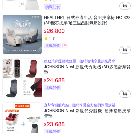
挑戰低價
HEALTHPIT日式舒適生活 音羽按摩椅 HC-328
(3D機芯按摩/足三里凸點氣壓設計)
26,800
$
4
(
1
)
挑戰低價
券
移動式背腿雙效舒壓，隨時隨地享受頂級桑拿
JOHNSON Nest 新世代秀腿機+3D多感舒摩背
墊
24,688
$
挑戰低價
直擊背腿酸痛點，隨時享受全方位的深層放鬆
JOHNSON Nest 新世代秀腿機+超薄指壓按摩
背墊
23,688
$
挑戰低價