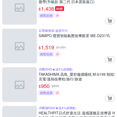
腹帶(升級款 第二代 日本原裝進口)
1,438
$
89折
挑戰低價
券
石墨烯發熱 溫度均勻
SAMPO 聲寶智能氣壓按摩眼罩 ME-D231YL
1,519
$
$
1,651
挑戰低價
券
消費3000★送3%超贈點
TAKASHIMA 高島_愛舒服揉睡枕 M-6199 頸枕/
充電/溫熱按摩枕/旅行/旅遊
950
$
$
999
挑戰低價
券
消費滿5000★送4%超贈點
HEALTHPIT日式舒適生活 溫感護膝足按摩器 H