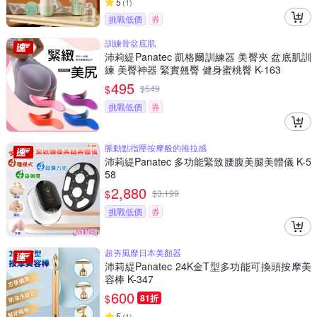
5
(
1
)
挑戰低價
券
訓練骨盆底肌
沛莉緹Panatec 凱格爾訓練器 美臀夾 盆底肌訓
練 美臀神器 緊實翹臀 健身蜜桃臀 K-163
495
$
$
549
挑戰低價
券
脈動點指壓按摩般的推拉感
沛莉緹Panatec 多功能緊致腰腹美腿美體儀 K-5
58
2,880
$
$
3,199
挑戰低價
券
超夯風靡日本美顏器
沛莉緹Panatec 24K金T型多功能可換頭按摩美
容棒 K-347
600
$
81折
5
(
1
)