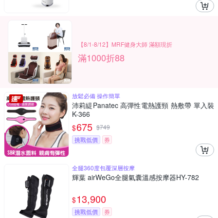
【8/1-8/12】MRF健身大師 滿額現折
滿1000折88
放鬆必備 操作簡單
沛莉緹Panatec 高彈性電熱護頸 熱敷帶 單入裝
K-366
675
$
$
749
挑戰低價
券
全腿360度包覆深層按摩
輝葉 airWeGo全腿氣囊溫感按摩器HY-782
13,900
$
挑戰低價
券