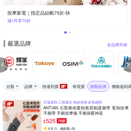
按摩家電｜指定品結帳75折-快
滿1件享75折
嚴選品牌
全品牌列表
分類
品牌
快速到貨
有現貨
挑戰低價
價格低到
控溫速熱 三檔溫控 無線便捷 超長續航
ANTIAN 石墨烯保暖熱敷震動護腕帶 電熱按摩
手腕帶 手碗按摩儀 手腕保暖神器
525
$
76折
4.9
(
5
)
總銷量>50