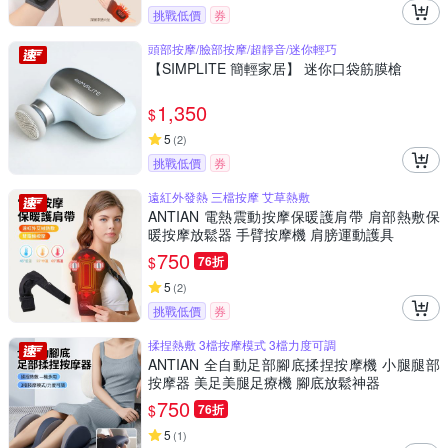
挑戰低價
券
頭部按摩/臉部按摩/超靜音/迷你輕巧
【SIMPLITE 簡輕家居】 迷你口袋筋膜槍
1,350
$
5
(
2
)
挑戰低價
券
遠紅外發熱 三檔按摩 艾草熱敷
ANTIAN 電熱震動按摩保暖護肩帶 肩部熱敷保
暖按摩放鬆器 手臂按摩機 肩膀運動護具
750
$
76折
5
(
2
)
挑戰低價
券
揉捏熱敷 3檔按摩模式 3檔力度可調
ANTIAN 全自動足部腳底揉捏按摩機 小腿腿部
按摩器 美足美腿足療機 腳底放鬆神器
750
$
76折
5
(
1
)