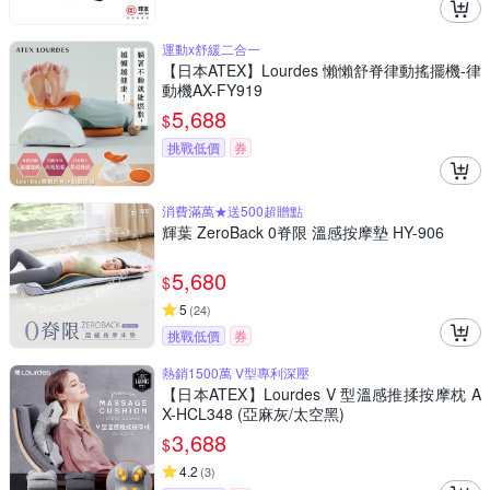
運動x舒緩二合一
【日本ATEX】Lourdes 懶懶舒脊律動搖擺機-律
動機AX-FY919
5,688
$
挑戰低價
券
消費滿萬★送500超贈點
輝葉 ZeroBack 0脊限 溫感按摩墊 HY-906
5,680
$
5
(
24
)
挑戰低價
券
熱銷1500萬 V型專利深壓
【日本ATEX】Lourdes V 型溫感推揉按摩枕 A
X-HCL348 (亞麻灰/太空黑)
3,688
$
4.2
(
3
)