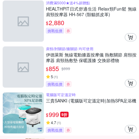
消費滿5000★送4%超贈點
HEALTHPIT日式舒適生活 Relax頸Fun鬆 無線
肩頸按摩器 HH-567 (類貓抓皮革)
2,880
$
挑戰低價
券
肩頸/肘關節/膝關節 均可使用
伊德萊斯 無線電動膝蓋按摩儀 熱敷關節 肩頸按
摩器 肩頸熱敷墊 保暖護膝 交換節禮物
855
$
$
899
5
(
1
)
挑戰低價
券
電腦版可定溫定時
三貴SANKI (電腦版可定溫定時)加熱SPA足浴機
999
$
9折
4.7
(
1
)
挑戰低價
券