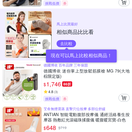
挑戰低價
券
馬上比買最好
相似商品比比看
去比較
現在可以馬上比較相似商品！
德國博依 百年品牌 三年保固
德國博依 迷你掌上型放鬆筋膜槍 MG 79(大地
棕限定版)
1,746
$
86折
4.8
(
3
)
挑戰低價
券
艾灸無煙需蒸 直擊穴位按摩 多部位舒緩
ANTIAN 智能電動腹部按摩儀 通經活絡養生按
摩器 熱敷紅光滾磁珠揉腹儀 暖腹暖宮寶-白色
648
$
$
719