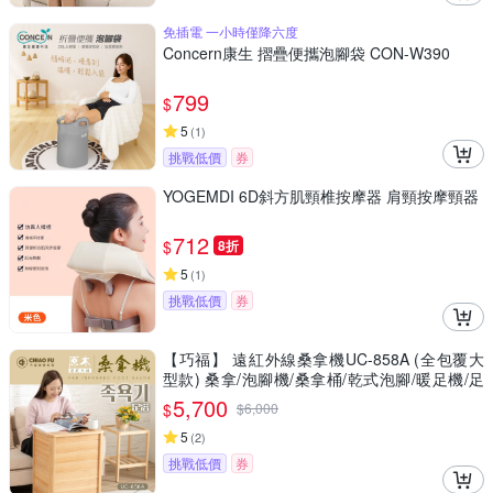
免插電 一小時僅降六度
Concern康生 摺疊便攜泡腳袋 CON-W390
799
$
5
(
1
)
挑戰低價
券
YOGEMDI 6D斜方肌頸椎按摩器 肩頸按摩頸器
712
$
8折
5
(
1
)
挑戰低價
券
【巧福】 遠紅外線桑拿機UC-858A (全包覆大
型款) 桑拿/泡腳機/桑拿桶/乾式泡腳/暖足機/足
浴桶/桑拿/美腿機/韓式汗蒸/保暖
5,700
$
$
6,000
5
(
2
)
挑戰低價
券