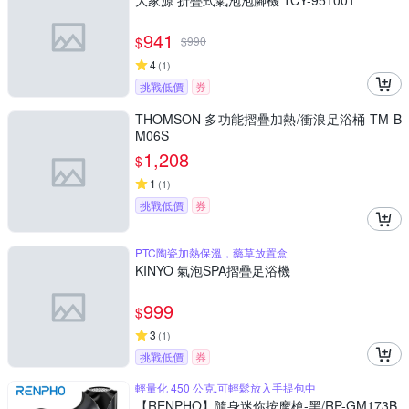
大家源 折疊式氣泡泡腳機 TCY-951001
941
$
$
990
4
(
1
)
挑戰低價
券
THOMSON 多功能摺疊加熱/衝浪足浴桶 TM-B
M06S
1,208
$
1
(
1
)
挑戰低價
券
PTC陶瓷加熱保溫，藥草放置盒
KINYO 氣泡SPA摺疊足浴機
999
$
3
(
1
)
挑戰低價
券
輕量化 450 公克,可輕鬆放入手提包中
【RENPHO】隨身迷你按摩槍-黑/RP-GM173B