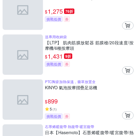
1,275
$
76折
挑戰低價
券
送專用收納袋
【LTP】 肌肉筋膜放鬆器 筋膜槍/20段速度/按
摩機/6種按摩頭
1,431
$
9折
挑戰低價
券
PTC陶瓷加熱保溫，藥草放置盒
KINYO 氣泡按摩摺疊足浴機
899
$
5
(
1
)
挑戰低價
券
石墨烯暖腹帶 熱腹帶 暖宮腹帶
日本【Hasemoto】石墨烯暖腹帶/暖宮腹帶/熱