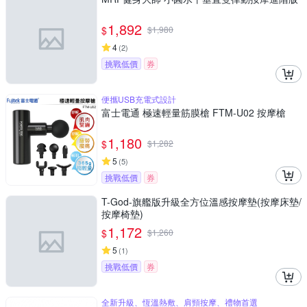
1,892
$
$
1,980
4
(
2
)
挑戰低價
券
便攜USB充電式設計
富士電通 極速輕量筋膜槍 FTM-U02 按摩槍
1,180
$
$
1,282
5
(
5
)
挑戰低價
券
T-God-旗艦版升級全方位溫感按摩墊(按摩床墊/
按摩椅墊)
1,172
$
$
1,260
5
(
1
)
挑戰低價
券
全新升級、恆溫熱敷、肩頸按摩、禮物首選