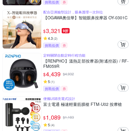
挑戰低價
券
配合亞洲臉型設計，眼鼻護理一次到位
【OGAWA奧佳華】智能眼鼻按摩器 OY-0301C
3,321
$
9折
4.3
(
2
)
挑戰低價
券
定時關閉自動定時行程功能
【RENPHO】溫熱足部按摩器(附遙控器) / RF-
FM059R
4,439
$
$
4,932
5
(
1
)
挑戰低價
券
便攜USB充電式設計
富士電通 極速輕量筋膜槍 FTM-U02 按摩槍
1,089
$
$
1,183
5
(
4
)