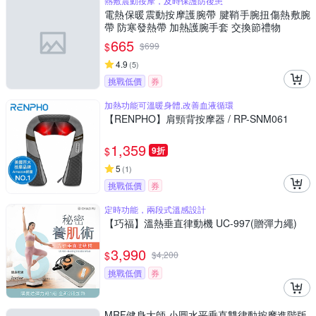
熱敷震動按摩，及時保護防後患
電熱保暖震動按摩護腕帶 腱鞘手腕扭傷熱敷腕
帶 防寒發熱帶 加熱護腕手套 交換節禮物
665
$
$
699
4.9
(
5
)
挑戰低價
券
加熱功能可溫暖身體,改善血液循環
【RENPHO】肩頸背按摩器 / RP-SNM061
1,359
$
9折
5
(
1
)
挑戰低價
券
定時功能，兩段式溫感設計
【巧福】溫熱垂直律動機 UC-997(贈彈力繩)
3,990
$
$
4,200
挑戰低價
券
MRF健身大師 ⼩圓⽔平垂直雙律動按摩進階版