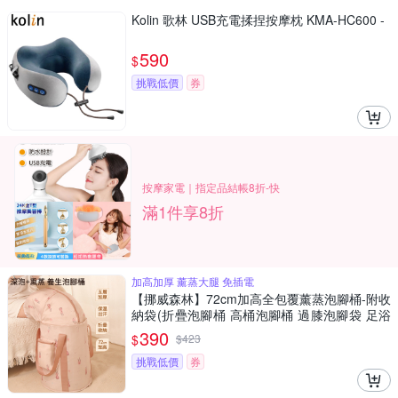
Kolin 歌林 USB充電揉捏按摩枕 KMA-HC600 -
590
$
挑戰低價
券
按摩家電｜指定品結帳8折-快
滿1件享8折
加高加厚 薰蒸大腿 免插電
【挪威森林】72cm加高全包覆薰蒸泡腳桶-附收
納袋(折疊泡腳桶 高桶泡腳桶 過膝泡腳袋 足浴
桶)
390
$
$
423
挑戰低價
券