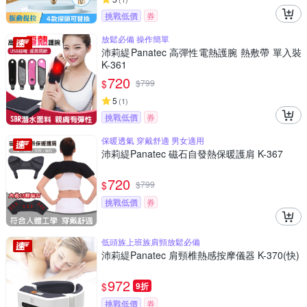
挑戰低價
券
放鬆必備 操作簡單
沛莉緹Panatec 高彈性電熱護腕 熱敷帶 單入裝
K-361
720
$
$
799
5
(
1
)
挑戰低價
券
保暖透氣 穿戴舒適 男女適用
沛莉緹Panatec 磁石自發熱保暖護肩 K-367
720
$
$
799
挑戰低價
券
低頭族上班族肩頸放鬆必備
沛莉緹Panatec 肩頸椎熱感按摩儀器 K-370(快)
972
$
9折
挑戰低價
券