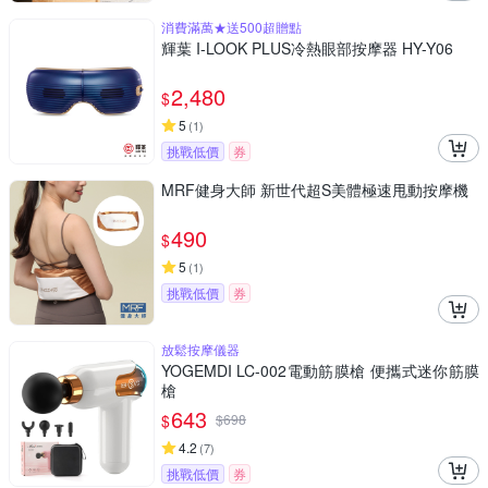
消費滿萬★送500超贈點
輝葉 I-LOOK PLUS冷熱眼部按摩器 HY-Y06
2,480
$
5
(
1
)
挑戰低價
券
MRF健身大師 新世代超S美體極速甩動按摩機
490
$
5
(
1
)
挑戰低價
券
放鬆按摩儀器
YOGEMDI LC-002電動筋膜槍 便攜式迷你筋膜
槍
643
$
$
698
4.2
(
7
)
挑戰低價
券