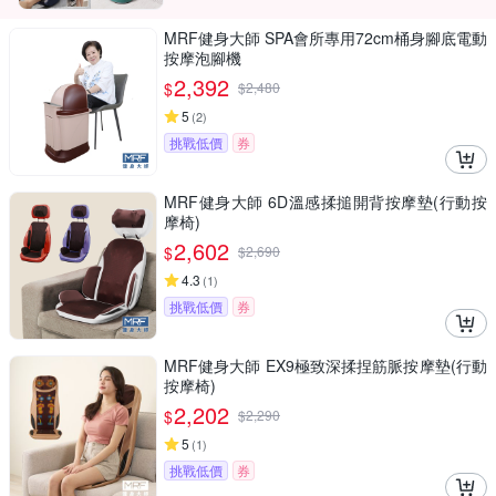
MRF健身大師 SPA會所專用72cm桶身腳底電動
按摩泡腳機
2,392
$
$
2,480
5
(
2
)
挑戰低價
券
MRF健身大師 6D溫感揉搥開背按摩墊(行動按
摩椅)
2,602
$
$
2,690
4.3
(
1
)
挑戰低價
券
MRF健身大師 EX9極致深揉捏筋脈按摩墊(行動
按摩椅)
2,202
$
$
2,290
5
(
1
)
挑戰低價
券