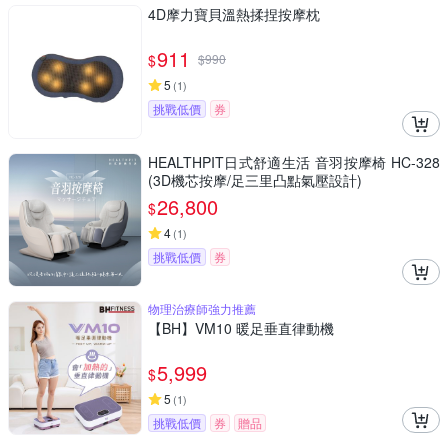
4D摩力寶貝溫熱揉捏按摩枕
911
$
$
990
5
(
1
)
挑戰低價
券
HEALTHPIT日式舒適生活 音羽按摩椅 HC-328
(3D機芯按摩/足三里凸點氣壓設計)
26,800
$
4
(
1
)
挑戰低價
券
物理治療師強力推薦
【BH】VM10 暖足垂直律動機
5,999
$
5
(
1
)
挑戰低價
券
贈品