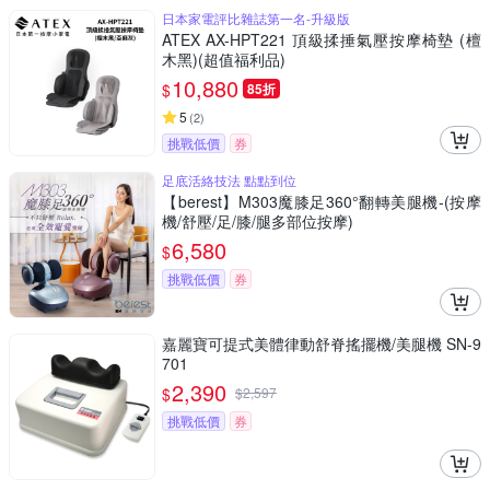
日本家電評比雜誌第一名-升級版
ATEX AX-HPT221 頂級揉捶氣壓按摩椅墊 (檀
木黑)(超值福利品)
10,880
$
85折
5
(
2
)
挑戰低價
券
足底活絡技法 點點到位
【berest】M303魔膝足360°翻轉美腿機-(按摩
機/舒壓/足/膝/腿多部位按摩)
6,580
$
挑戰低價
券
嘉麗寶可提式美體律動舒脊搖擺機/美腿機 SN-9
701
2,390
$
$
2,597
挑戰低價
券