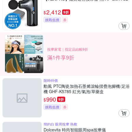
2,412
$
9折
挑戰低價
券
按摩家電｜指定品結帳9折
滿1件享9折
限時特價
勳風 PTC陶瓷加熱石墨烯滾輪摺疊泡腳機/足浴
機 GHF-K5785 紅光/氣泡/草藥盒
990
$
9折
挑戰低價
券
簡約白 眼周按摩 熱敷
Dolcevita 時尚智能眼周spa按摩儀