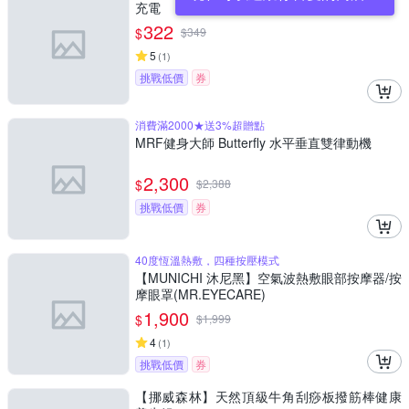
充電
322
$
$
349
5
(
1
)
挑戰低價
券
消費滿2000★送3%超贈點
MRF健身大師 Butterfly ⽔平垂直雙律動機
2,300
$
$
2,388
挑戰低價
券
40度恆溫熱敷，四種按壓模式
【MUNICHI 沐尼黑】空氣波熱敷眼部按摩器/按
摩眼罩(MR.EYECARE)
1,900
$
$
1,999
4
(
1
)
挑戰低價
券
【挪威森林】天然頂級牛角刮痧板撥筋棒健康