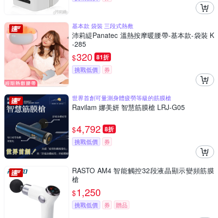
基本款 袋裝 三段式熱敷
沛莉緹Panatec 溫熱按摩暖腰帶-基本款-袋裝 K
-285
320
$
81折
挑戰低價
券
世界首創可量測身體疲勞等級的筋膜槍
Ravilam 娜美妍 智慧筋膜槍 LRJ-G05
4,792
$
8折
挑戰低價
券
RASTO AM4 智能觸控32段液晶顯示變頻筋膜
槍
1,250
$
挑戰低價
券
贈品