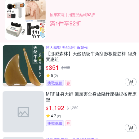
按摩家電｜指定品結帳92折
滿1件享92折
匠人精製 天然純牛角製作
【挪威森林】天然頂級牛角刮痧板撥筋棒-經濟
實惠組
351
$
$
389
5
(
2
)
挑戰低價
券
MRF健身大師 熊厲害全身放鬆紓壓揉捏按摩床
墊
1,192
$
$
1,280
4.7
(
2
)
挑戰低價
券