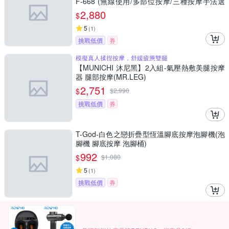
F-668 (無線使用/多部位按摩/三種按摩手法選
擇)
2,880
$
5
(
1
)
挑戰低價
券
模擬真人揉捏按摩，舒緩疲憊雙腿
【MUNICHI 沐尼黑】2入組-氣壓熱敷美腿按摩
器 腿部按摩(MR.LEG)
2,751
$
$
2,990
挑戰低價
券
T-God-白色之戀折疊型恆溫腳底按摩泡腳機(泡
腳機 腳底按摩 泡腳桶)
992
$
$
1,080
5
(
1
)
挑戰低價
券