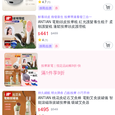
4.7
(
1
)
挑戰低價
券
鮮養頭皮 煥發新生 按摩導液養發三合一
ANTIAN 電動頭皮按摩梳 紅光護髮養生梳子 柔
順護髮梳 蓬鬆按摩頭皮護理梳
441
$
$
489
4
(
1
)
挑戰低價
券
按摩家電｜指定品結帳9折-快
滿1件享9折
持久續航 明火懸灸 凸點按摩 小巧手持
ANTIAN 桃花灸砭石艾灸棒 電動艾灸拔罐儀 智
能滾磁珠拔罐按摩儀 吸罐艾灸器
495
$
$
549