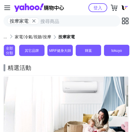
Yahoo購物中心
登入
按摩家電
家電/冷氣/視聽/按摩
按摩家電
全部
其它品牌
MRF健身大師
輝葉
tokuyo
分類
精選活動