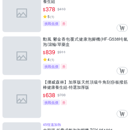
養生組
378
$
$
410
5
(
1
)
挑戰低價
券
勳風 鬱金香包覆式健康泡腳機(HF-G538H)氣
泡/滾輪/草藥盒
839
$
$
911
4
(
1
)
挑戰低價
券
【挪威森林】加厚版天然頂級牛角刮痧板撥筋
棒健康養生組-特選加厚版
638
$
$
708
挑戰低價
券
45恆溫加熱