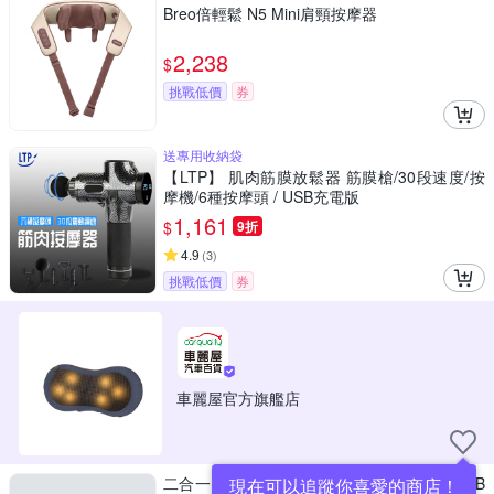
Breo倍輕鬆 N5 Mini肩頸按摩器
2,238
$
挑戰低價
券
送專用收納袋
【LTP】 肌肉筋膜放鬆器 筋膜槍/30段速度/按
摩機/6種按摩頭 / USB充電版
1,161
$
9折
4.9
(
3
)
挑戰低價
券
車麗屋官方旗艦店
二合一電動刮痧儀 刮痧/拔罐 經絡按摩器 USB
現在可以追蹤你喜愛的商店！