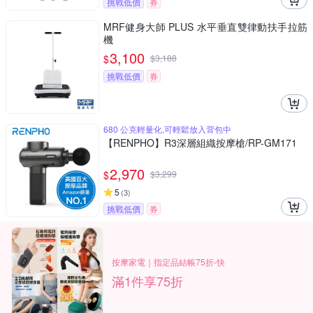
挑戰低價
券
MRF健身大師 PLUS ⽔平垂直雙律動扶⼿拉筋
機
3,100
$
$
3,188
挑戰低價
券
680 公克輕量化,可輕鬆放入背包中
【RENPHO】R3深層組織按摩槍/RP-GM171
2,970
$
$
3,299
5
(
3
)
挑戰低價
券
按摩家電｜指定品結帳75折-快
滿1件享75折