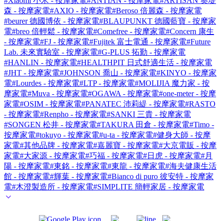
#Xiaomi 小米 - 按摩家電
#ANTIAN - 按摩家電
#ARTISAN 奧堤
森 - 按摩家電
#AXIO - 按摩家電
#Beroso 倍麗森 - 按摩家電
#beurer 德國博依 - 按摩家電
#BLAUPUNKT 德國藍寶 - 按摩家
電
#breo 倍輕鬆 - 按摩家電
#Comefree - 按摩家電
#Concern 康生
- 按摩家電
#FJ - 按摩家電
#Fujitek 富士電通 - 按摩家電
#Future
Lab. 未來實驗室 - 按摩家電
#G-PLUS 拓勤 - 按摩家電
#HANLIN - 按摩家電
#HEALTHPIT 日式舒適生活 - 按摩家電
#JHT - 按摩家電
#JOHNSON 喬山 - 按摩家電
#KINYO - 按摩家
電
#Lourdes - 按摩家電
#LTP - 按摩家電
#MOLIJIA 魔力家 - 按
摩家電
#Muva - 按摩家電
#OGAWA - 按摩家電
#one-meter - 按摩
家電
#OSIM - 按摩家電
#PANATEC 沛莉緹 - 按摩家電
#RASTO
- 按摩家電
#Renpho - 按摩家電
#SANKI 三貴 - 按摩家電
#SONGEN 松井 - 按摩家電
#TAKURA 田倉 - 按摩家電
#Timo -
按摩家電
#tokuyo - 按摩家電
#u-ta - 按摩家電
#健身大師 - 按摩
家電
#其他品牌 - 按摩家電
#嘉麗寶 - 按摩家電
#大京電販 - 按摩
家電
#大家源 - 按摩家電
#巧福 - 按摩家電
#日虎 - 按摩家電
#月
陽 - 按摩家電
#東銘 - 按摩家電
#東龍 - 按摩家電
#海夫健康生活
館 - 按摩家電
#輝葉 - 按摩家電
#Bianco di puro 彼安特 - 按摩家
電
#木澄製造所 - 按摩家電
#SIMPLITE 簡輕家居 - 按摩家電