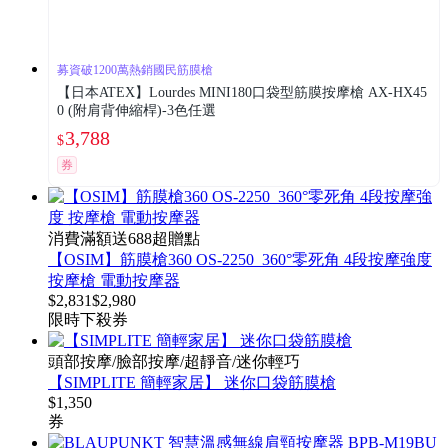
募資破1200萬熱銷國民筋膜槍
【日本ATEX】Lourdes MINI180口袋型筋膜按摩槍 AX-HX45
0 (附肩背伸縮桿)-3色任選
3,788
$
券
消費滿額送688超贈點
【OSIM】筋膜槍360 OS-2250_360°零死角 4段按摩強度
按摩槍 電動按摩器
$
2,831
$
2,980
限時下殺
券
頭部按摩/臉部按摩/超靜音/迷你輕巧
【SIMPLITE 簡輕家居】 迷你口袋筋膜槍
$
1,350
券