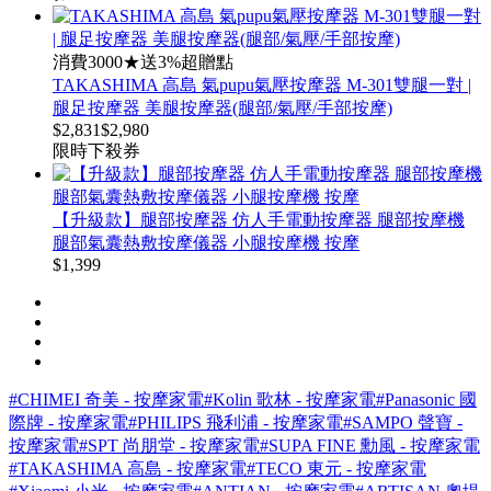
消費3000★送3%超贈點
TAKASHIMA 高島 氣pupu氣壓按摩器 M-301雙腿一對 |
腿足按摩器 美腿按摩器(腿部/氣壓/手部按摩)
$
2,831
$
2,980
限時下殺
券
【升級款】腿部按摩器 仿人手電動按摩器 腿部按摩機
腿部氣囊熱敷按摩儀器 小腿按摩機 按摩
$
1,399
#CHIMEI 奇美 - 按摩家電
#Kolin 歌林 - 按摩家電
#Panasonic 國
際牌 - 按摩家電
#PHILIPS 飛利浦 - 按摩家電
#SAMPO 聲寶 -
按摩家電
#SPT 尚朋堂 - 按摩家電
#SUPA FINE 勳風 - 按摩家電
#TAKASHIMA 高島 - 按摩家電
#TECO 東元 - 按摩家電