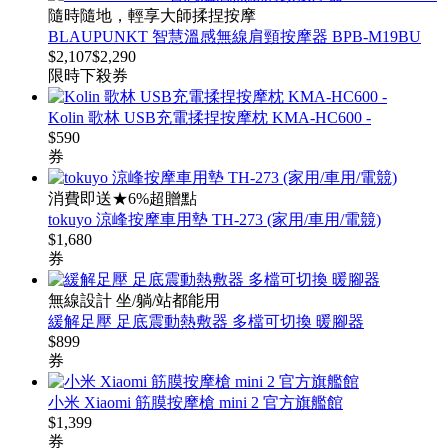
隨時隨地，輕享大師揉捏按摩
BLAUPUNKT 智慧溫感無線肩頸按摩器 BPB-M19BU
$
2,107
$
2,290
限時下殺
券
Kolin 歌林 USB充電揉捏按摩枕 KMA-HC600 -
$
590
券
消費即送★6%超贈點
tokuyo 涼峰按摩車用墊 TH-273 (家用/車用/電競)
$
1,680
券
無線設計 坐/躺/站都能用
緩解足壓 足底震動熱敷器 多檔可切換 暖腳器
$
899
券
小米 Xiaomi 筋膜按摩槍 mini 2 官方旗艦館
$
1,399
券