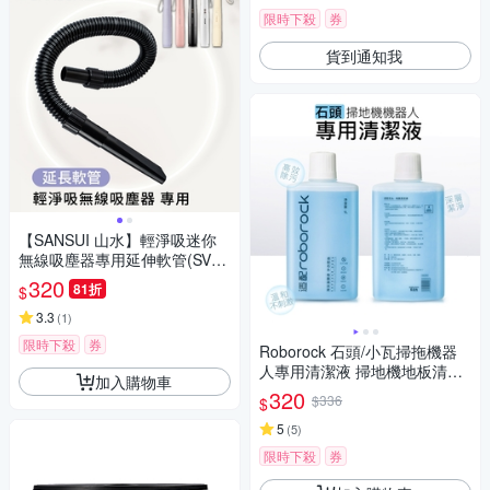
限時下殺
券
貨到通知我
【SANSUI 山水】輕淨吸迷你
無線吸塵器專用延伸軟管(SVC-
DD1/SVC-L175/SVC-PP3適用)
320
81折
$
3.3
(
1
)
限時下殺
券
Roborock 石頭/小瓦掃拖機器
人專用清潔液 掃地機地板清潔
加入購物車
劑(1000ml /副廠)
320
$336
$
5
(
5
)
限時下殺
券