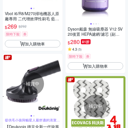
Vbot i6/R8/M270掃地機器人原
廠專用 二代增效彈性刷毛 藍彩
刷頭(4入)
269
$292
$
Dyson戴森 無線吸塵器 V12 SV
20後置 HEPA濾網/濾芯 (副廠)
限時下殺
券
適用V12 Detect Slim 全系列
280
81折
$
加入購物車
4.3
(
5
)
限時下殺
券
加入購物車
補貨中
補貨中
提供毛小孩與貓星人最舒適的清潔按
摩與呵護
【Deukonig 德京全新一代旋風