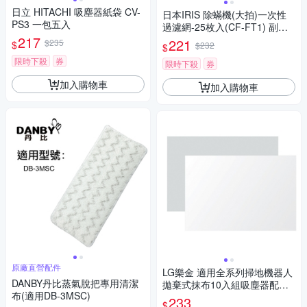
日立 HITACHI 吸塵器紙袋 CV-
日本IRIS 除蟎機(大拍)一次性
PS3 一包五入
過濾網-25枚入(CF-FT1) 副廠 I
217
C-FAC2/3 KIC-FAC2/3 NTIC-F
221
$235
$
$232
$
AC2 TYIC-FAC2
限時下殺
券
限時下殺
券
加入購物車
加入購物車
原廠直營配件
LG樂金 適用全系列掃地機器人
DANBY丹比蒸氣脫把專用清潔
拋棄式抹布10入組吸塵器配件V
布(適用DB-3MSC)
-HITMOPPAD
233
$