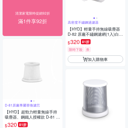
清潔家電限時促銷92折
滿1件享92折
高密度不鏽鋼過濾器
【HYD】輕量手持無線吸塵器
D-82 原廠不鏽鋼濾網(1入)白
色/粉色/綠色
320
81折
$
限時下殺
券
加入購物車
D-81原廠專屬替換濾芯
【HYD】超勁力輕量無線手持
吸塵器、鋼鐵人授權款 D-81 通
用原廠HEPA濾網(1入)
320
81折
$