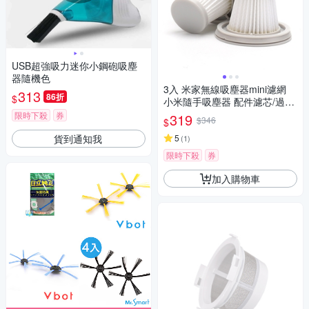
USB超強吸力迷你小鋼砲吸塵
器隨機色
3入 米家無線吸塵器mini濾網
313
86折
$
小米隨手吸塵器 配件濾芯/過濾
網 可水洗HEPA (副廠)
限時下殺
券
319
$346
$
貨到通知我
5
(
1
)
限時下殺
券
加入購物車