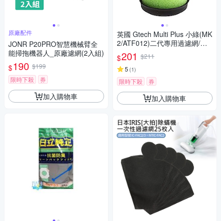
原廠配件
英國 Gtech Multi Plus 小綠(MK
2/ATF012)二代專用過濾網/濾
JONR P20PRO智慧機械臂全
芯（副廠）
能掃拖機器人_原廠濾網(2入組)
201
$211
$
190
$199
$
5
(
1
)
限時下殺
券
限時下殺
券
加入購物車
加入購物車