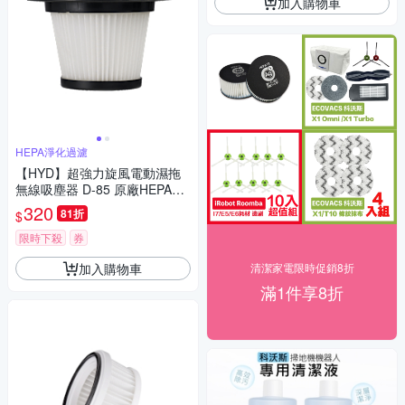
加入購物車
HEPA淨化過濾
【HYD】超強力旋風電動濕拖
無線吸塵器 D-85 原廠HEPA濾
網(1入)D-85-001
320
81折
$
限時下殺
券
加入購物車
清潔家電限時促銷8折
滿1件享8折