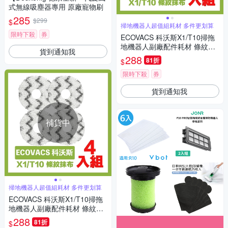
式無線吸塵器專用 原廠寵物刷
285
$299
$
掃地機器人超值組耗材 多件更划算
限時下殺
券
ECOVACS 科沃斯X1/T10掃拖
地機器人副廠配件耗材 條紋抹
貨到通知我
布超值4入
288
81折
$
限時下殺
券
貨到通知我
補貨中
掃地機器人超值組耗材 多件更划算
ECOVACS 科沃斯X1/T10掃拖
地機器人副廠配件耗材 條紋抹
布超值4入
288
81折
$