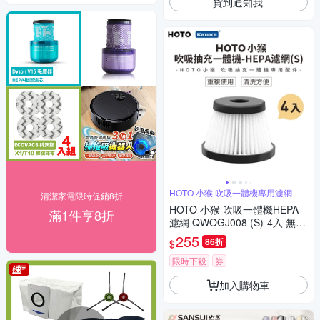
貨到通知我
HOTO 小猴 吹吸一體機專用濾網
清潔家電限時促銷8折
HOTO 小猴 吹吸一體機HEPA
滿1件享8折
濾網 QWOGJ008 (S)-4入 無線
手持吸塵器HEPA 濾網 車用吸
255
86折
$
塵器可水洗濾網 家用吸塵器濾
網
限時下殺
券
加入購物車