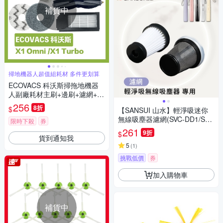
補貨中
掃地機器人超值組耗材 多件更划算
ECOVACS 科沃斯掃拖地機器
人副廠耗材主刷+邊刷+濾網+抹
布+集塵袋
256
8折
$
【SANSUI 山水】輕淨吸迷你
無線吸塵器濾網(SVC-DD1/SVC
限時下殺
券
-L175/SVC-PP3適用)
261
9折
$
貨到通知我
5
(
1
)
挑戰低價
券
加入購物車
補貨中