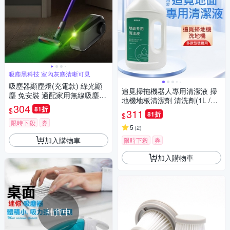
吸塵黑科技 室內灰塵清晰可見
吸塵器顯塵燈(充電款) 綠光顯
追覓掃拖機器人專用清潔液 掃
塵 免安裝 適配家用無線吸塵器/
地機地板清潔劑 清洗劑(1L /副
洗地機 戴森/小米
304
81折
廠)
$
311
81折
$
限時下殺
券
5
(
2
)
加入購物車
限時下殺
券
加入購物車
補貨中