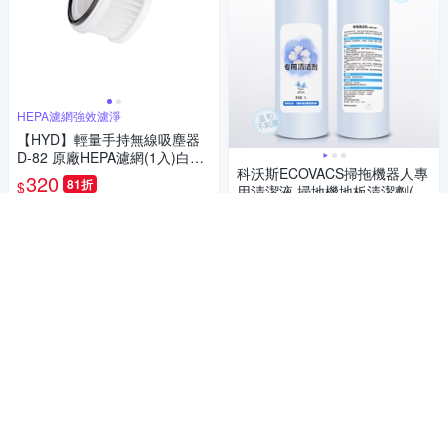
HEPA濾網強效濾淨
【HYD】輕量手持無線吸塵器
D-82 原廠HEPA濾網(1入)白色/
科沃斯ECOVACS掃拖機器人專
粉色/綠色D-82-001
320
81折
$
用清潔液 掃地機地板清潔劑(10
00ml /副廠)
限時下殺
券
320
$336
$
加入購物車
4.7
(
3
)
限時下殺
券
加入購物車