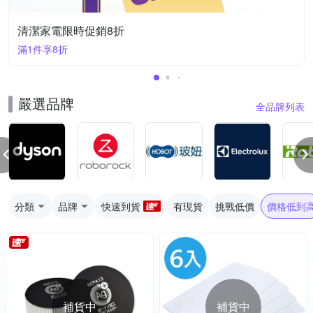
清潔家電限時促銷8折
滿1件享8折
嚴選品牌
全品牌列表
分類
品牌
快速到貨
有現貨
挑戰低價
價格低到
補貨中
補貨中