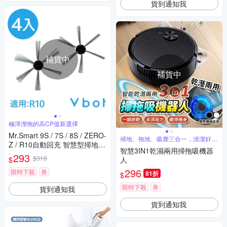
貨到通知我
補貨中
補貨中
極淨溼拖的高CP值新選擇
Mr.Smart 9S / 7S / 8S / ZERO-
掃地、拖地、吸塵三合一，清潔好幫
Z / R10自動回充 智慧型掃地機
手
智慧3IN1乾濕兩用掃拖吸機器
器人專用 刷頭(4入)
293
$318
$
人
296
限時下殺
券
81折
$
限時下殺
券
貨到通知我
貨到通知我