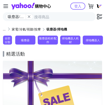
Yahoo購物中心
登入
吸塵器/掃
地機
家電/冷氣/視聽/按摩
吸塵器/掃地機
全部
吸塵器耗材/配
掃地機器人耗
吸塵器
掃地機器人
分類
件
材
精選活動