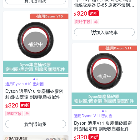
貨到通知我
無線吸塵器 D-85 原廠不鏽鋼濾
網(1入) D-85-002
320
81折
$
限時下殺
券
加入購物車
補貨中
補貨中
適用Dyson V10 密封圈
Dyson 適用V10 集塵桶矽膠密
封圈/固定環 副廠吸塵器配件
320
81折
$
限時下殺
券
適用Dyson V11 密封圈
Dyson 適用V11 集塵桶矽膠密
貨到通知我
封圈/固定環 副廠吸塵器配件
320
81折
$