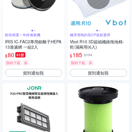
館長精選！年終換新機
極淨溼拖的高CP值新選擇
IRIS IC-FAC2專用銀離子HEPA
Vbot R10 3D超細纖維拖地棉-
13過濾網 一組2入
乾/濕兩用(6入)
80
185
81折
$194
$
$
限時下殺
券
限時下殺
券
貨到通知我
貨到通知我