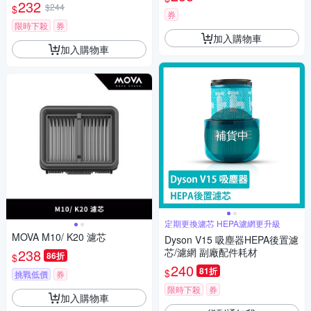
232
$244
$
券
限時下殺
券
加入購物車
加入購物車
補貨中
定期更換濾芯 HEPA濾網更升級
MOVA M10/ K20 濾芯
Dyson V15 吸塵器HEPA後置濾
238
芯/濾網 副廠配件耗材
86折
$
240
81折
$
挑戰低價
券
限時下殺
券
加入購物車