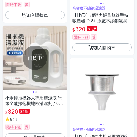
限時下殺
券
高密度不鏽鋼過濾器
加入購物車
【HYD】超勁力輕量無線手持
吸塵器 D-81 原廠不鏽鋼濾網(1
入)白/黑 D-81-002
320
81折
$
限時下殺
券
加入購物車
補貨中
小米掃拖機器人專用清潔液 米
家全能掃拖機地板清潔劑(1000
ml /副廠)
320
81折
$
5
(
1
)
限時下殺
券
高密度不鏽鋼過濾器
【HYD】超強力旋風電動濕拖