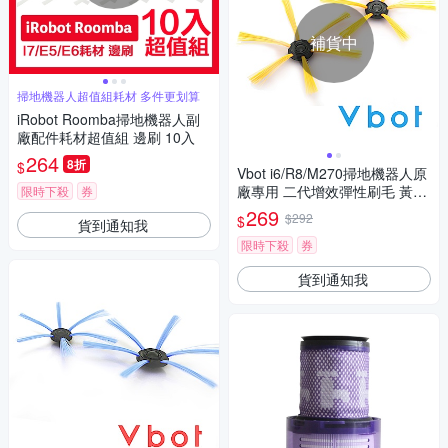
補貨中
掃地機器人超值組耗材 多件更划算
iRobot Roomba掃地機器人副
廠配件耗材超值組 邊刷 10入
264
8折
$
Vbot i6/R8/M270掃地機器人原
廠專用 二代增效彈性刷毛 黃彩
限時下殺
券
刷頭(4入)
269
$292
$
貨到通知我
限時下殺
券
貨到通知我