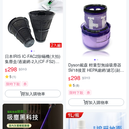
日本IRIS IC-FAC2除蟎機(大拍)
集塵盒/過濾網-2入(CF-FS2)副
Dyson戴森 輕量型無線吸塵器
廠
298
$313
$
SV18後置 HEPA濾網/濾芯(副
廠) 適用Digital Slim Fluffy Extr
298
5
(
1
)
$313
$
a
限時下殺
券
5
(
8
)
限時下殺
券
加入購物車
加入購物車