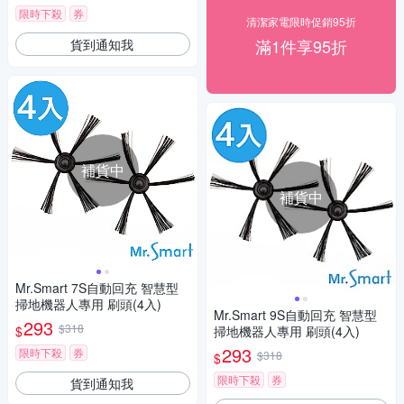
限時下殺
券
清潔家電限時促銷95折
滿1件享95折
貨到通知我
補貨中
補貨中
Mr.Smart 7S自動回充 智慧型
掃地機器人專用 刷頭(4入)
Mr.Smart 9S自動回充 智慧型
293
$318
$
掃地機器人專用 刷頭(4入)
293
限時下殺
券
$318
$
限時下殺
券
貨到通知我