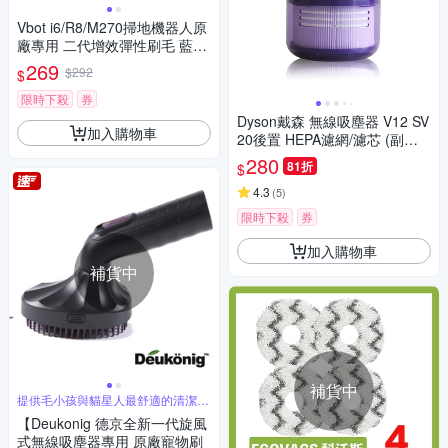
Vbot i6/R8/M270掃地機器人原
廠專用 二代增效彈性刷毛 藍彩
刷頭(4入)
269
$292
$
限時下殺
券
Dyson戴森 無線吸塵器 V12 SV
加入購物車
20後置 HEPA濾網/濾芯 (副廠)
適用V12 Detect Slim 全系列
280
81折
$
4.3
(
5
)
限時下殺
券
加入購物車
補貨中
補貨中
提供毛小孩與貓星人最舒適的清潔按
摩與呵護
【Deukonig 德京全新一代旋風
式無線吸塵器專用 原廠寵物刷