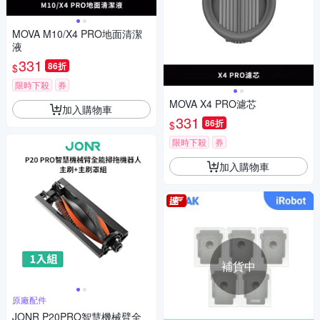
MOVA M10/X4 PRO地面清潔
液
331
86折
$
限時下殺
券
MOVA X4 PRO濾芯
加入購物車
331
86折
$
限時下殺
券
加入購物車
補貨中
原廠配件
JONR P20PRO智慧機械臂全