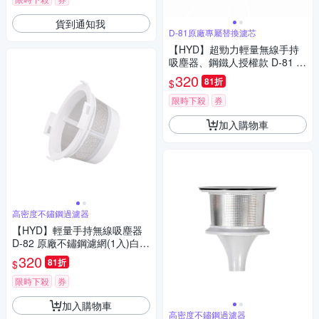
貨到通知我
D-81原廠專屬替換濾芯
【HYD】超勁力輕量無線手持
吸塵器、鋼鐵人授權款 D-81 通
用原廠HEPA濾網(1入)
320
81折
$
限時下殺
券
加入購物車
高密度不鏽鋼過濾器
【HYD】輕量手持無線吸塵器
D-82 原廠不鏽鋼濾網(1入)白
色/粉色/綠色
320
81折
$
限時下殺
券
加入購物車
高密度不鏽鋼過濾器