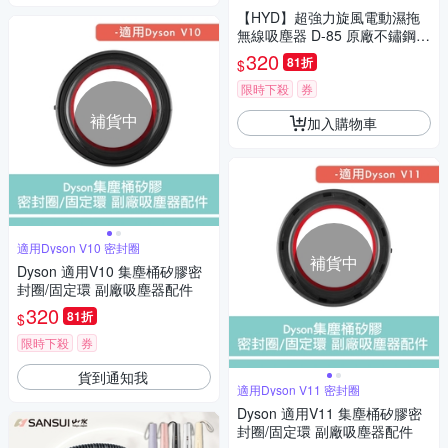
【HYD】超強力旋風電動濕拖
無線吸塵器 D-85 原廠不鏽鋼濾
網(1入) D-85-002
320
81折
$
限時下殺
券
補貨中
加入購物車
適用Dyson V10 密封圈
補貨中
Dyson 適用V10 集塵桶矽膠密
封圈/固定環 副廠吸塵器配件
320
81折
$
限時下殺
券
貨到通知我
適用Dyson V11 密封圈
Dyson 適用V11 集塵桶矽膠密
封圈/固定環 副廠吸塵器配件