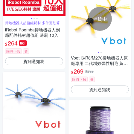
補貨中
掃地機器人超值組耗材 多件更划算
iRobot Roomba掃地機器人副
廠配件耗材超值組 邊刷 10入
264
8折
$
限時下殺
券
Vbot i6/R8/M270掃地機器人原
貨到通知我
廠專用 二代增效彈性刷毛 黃彩
刷頭(4入)
269
$292
$
限時下殺
券
貨到通知我