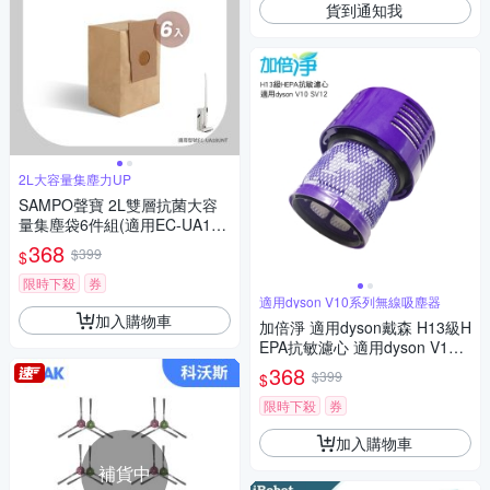
貨到通知我
2L大容量集塵力UP
SAMPO聲寶 2L雙層抗菌大容
量集塵袋6件組(適用EC-UA18U
NT)
368
$399
$
限時下殺
券
適用dyson V10系列無線吸塵器
加入購物車
加倍淨 適用dyson戴森 H13級H
EPA抗敏濾心 適用dyson V10 S
V12系列無線吸塵器
368
$399
$
限時下殺
券
加入購物車
補貨中