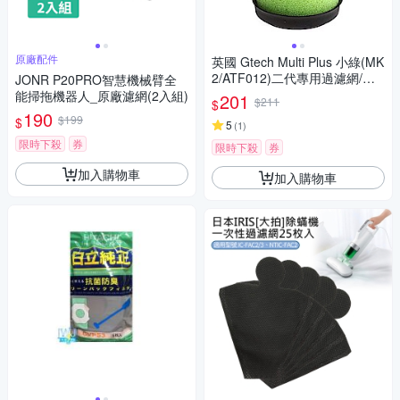
原廠配件
英國 Gtech Multi Plus 小綠(MK
2/ATF012)二代專用過濾網/濾
JONR P20PRO智慧機械臂全
芯（副廠）
能掃拖機器人_原廠濾網(2入組)
201
$211
$
190
$199
$
5
(
1
)
限時下殺
券
限時下殺
券
加入購物車
加入購物車