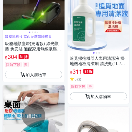
吸塵黑科技 室內灰塵清晰可見
吸塵器顯塵燈(充電款) 綠光顯
塵 免安裝 適配家用無線吸塵器/
洗地機 戴森/小米
304
81折
$
追覓掃拖機器人專用清潔液 掃
地機地板清潔劑 清洗劑(1L /副
限時下殺
券
廠)
311
81折
$
加入購物車
5
(
2
)
限時下殺
券
加入購物車
補貨中