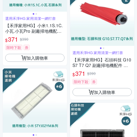
選用禾淨HG 家用清潔一網打盡
【禾淨家用HG】小米1.1S.1C.
小瓦.小瓦Pro 副廠掃地機配件
可拆式主刷(毛膠刷 2入/組)
371
$390
$
限時下殺
券
選用禾淨HG 家用清潔一網打盡
加入購物車
【禾淨家用HG】石頭科技 G10
S7 T7 Q7 副廠掃地機配件 可
拆卸式主刷(膠刷 1入/組*2)
371
$390
$
限時下殺
券
加入購物車