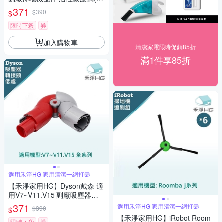
入/組)
371
$390
$
限時下殺
券
加入購物車
清潔家電限時促銷85折
滿1件享85折
選用禾淨HG 家用清潔一網打盡
【禾淨家用HG】Dyson戴森 適
用V7~V11.V15 副廠吸塵器配
件 低處轉接頭(1入/組)
371
選用禾淨HG 家用清潔一網打盡
$390
$
【禾淨家用HG】iRobot Room
限時下殺
券