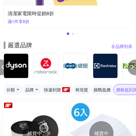
清潔家電限時促銷8折
滿1件享8折
嚴選品牌
全品牌列表
分類
品牌
快速到貨
有現貨
挑戰低價
價格低到
補貨中
補貨中