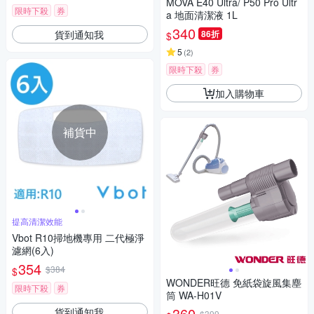
MOVA E40 Ultra/ P50 Pro Ultr
限時下殺
券
a 地面清潔液 1L
340
貨到通知我
86折
$
5
(
2
)
限時下殺
券
加入購物車
補貨中
提高清潔效能
Vbot R10掃地機專用 二代極淨
濾網(6入)
354
$384
$
WONDER旺德 免紙袋旋風集塵
限時下殺
券
筒 WA-H01V
360
貨到通知我
$399