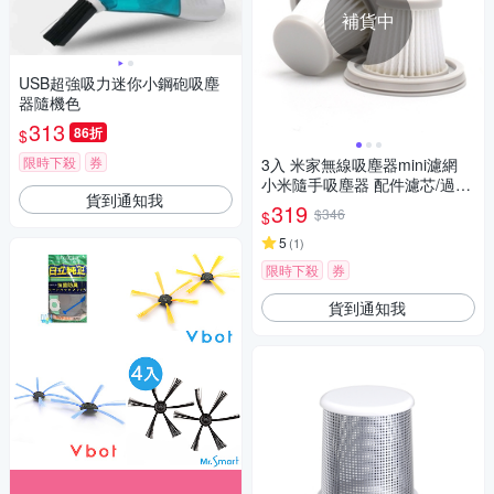
補貨中
USB超強吸力迷你小鋼砲吸塵
器隨機色
313
86折
$
限時下殺
券
3入 米家無線吸塵器mini濾網
小米隨手吸塵器 配件濾芯/過濾
貨到通知我
網 可水洗HEPA (副廠)
319
$346
$
5
(
1
)
限時下殺
券
貨到通知我