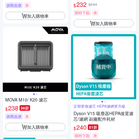
232
$244
$
挑戰低價
券
限時下殺
券
加入購物車
加入購物車
補貨中
MOVA M10/ K20 濾芯
238
定期更換濾芯 HEPA濾網更升級
86折
$
Dyson V15 吸塵器HEPA後置濾
挑戰低價
券
芯/濾網 副廠配件耗材
240
加入購物車
81折
$
限時下殺
券