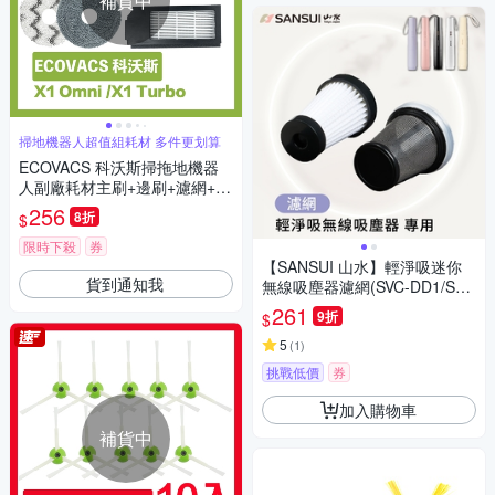
補貨中
掃地機器人超值組耗材 多件更划算
ECOVACS 科沃斯掃拖地機器
人副廠耗材主刷+邊刷+濾網+抹
布+集塵袋
256
8折
$
限時下殺
券
【SANSUI 山水】輕淨吸迷你
貨到通知我
無線吸塵器濾網(SVC-DD1/SVC
-L175/SVC-PP3適用)
261
9折
$
5
(
1
)
挑戰低價
券
加入購物車
補貨中