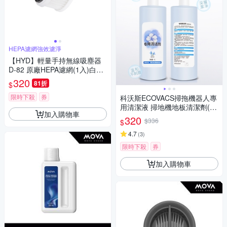
HEPA濾網強效濾淨
【HYD】輕量手持無線吸塵器
D-82 原廠HEPA濾網(1入)白色/
粉色/綠色D-82-001
320
81折
$
限時下殺
券
科沃斯ECOVACS掃拖機器人專
用清潔液 掃地機地板清潔劑(10
加入購物車
00ml /副廠)
320
$336
$
4.7
(
3
)
限時下殺
券
加入購物車