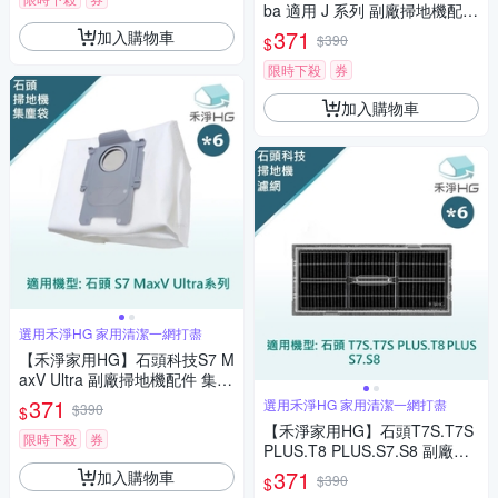
ba 適用 J 系列 副廠掃地機配件
邊刷(6入/組)
371
加入購物車
$390
$
限時下殺
券
加入購物車
選用禾淨HG 家用清潔一網打盡
【禾淨家用HG】石頭科技S7 M
axV Ultra 副廠掃地機配件 集塵
袋(6入/組)
371
選用禾淨HG 家用清潔一網打盡
$390
$
【禾淨家用HG】石頭T7S.T7S
限時下殺
券
PLUS.T8 PLUS.S7.S8 副廠掃
地機配件 活性碳濾網(6入/組)
371
加入購物車
$390
$