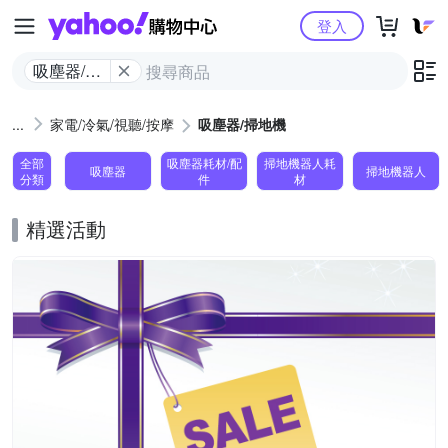
Yahoo購物中心
登入
吸塵器/掃
地機
家電/冷氣/視聽/按摩
吸塵器/掃地機
全部
吸塵器耗材/配
掃地機器人耗
吸塵器
掃地機器人
分類
件
材
精選活動