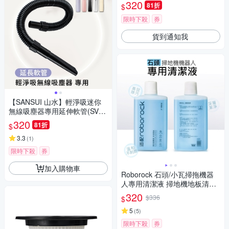
320
81折
$
限時下殺
券
貨到通知我
【SANSUI 山水】輕淨吸迷你
無線吸塵器專用延伸軟管(SVC-
DD1/SVC-L175/SVC-PP3適用)
320
81折
$
3.3
(
1
)
限時下殺
券
加入購物車
Roborock 石頭/小瓦掃拖機器
人專用清潔液 掃地機地板清潔
劑(1000ml /副廠)
320
$336
$
5
(
5
)
限時下殺
券