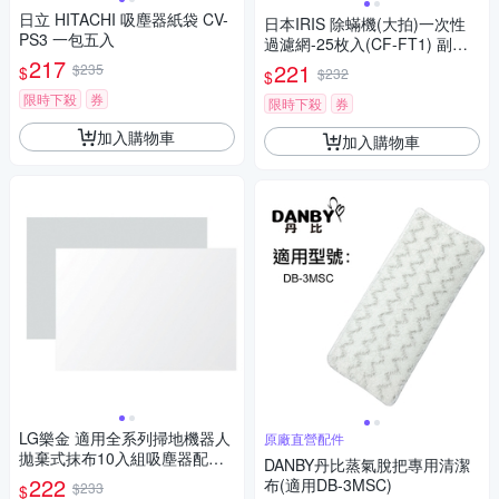
日立 HITACHI 吸塵器紙袋 CV-
日本IRIS 除蟎機(大拍)一次性
PS3 一包五入
過濾網-25枚入(CF-FT1) 副廠 I
217
C-FAC2/3 KIC-FAC2/3 NTIC-F
221
$235
$
$232
$
AC2 TYIC-FAC2
限時下殺
券
限時下殺
券
加入購物車
加入購物車
LG樂金 適用全系列掃地機器人
原廠直營配件
拋棄式抹布10入組吸塵器配件V
DANBY丹比蒸氣脫把專用清潔
-HITMOPPAD
222
布(適用DB-3MSC)
$233
$