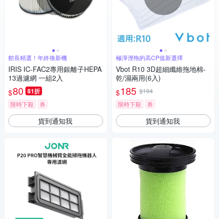
館長精選！年終換新機
極淨溼拖的高CP值新選擇
IRIS IC-FAC2專用銀離子HEPA
Vbot R10 3D超細纖維拖地棉-
13過濾網 一組2入
乾/濕兩用(6入)
80
185
81折
$194
$
$
限時下殺
券
限時下殺
券
貨到通知我
貨到通知我