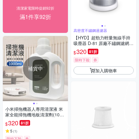
清潔家電限時促銷92折
滿1件享92折
高密度不鏽鋼過濾器
【HYD】超勁力輕量無線手持
吸塵器 D-81 原廠不鏽鋼濾網(1
入)白/黑 D-81-002
320
81折
$
限時下殺
券
補貨中
加入購物車
小米掃拖機器人專用清潔液 米
家全能掃拖機地板清潔劑(1000
ml /副廠)
320
81折
$
5
(
1
)
限時下殺
券