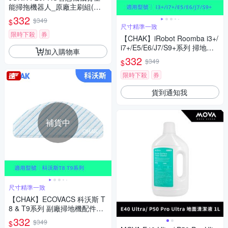
能掃拖機器人_原廠主刷組(主
刷+主刷罩)
332
$349
$
尺寸精準一致
限時下殺
券
【CHAK】iRobot Roomba i3+/
i7+/E5/E6/J7/S9+系列 掃地機
加入購物車
器人副廠配件耗材超值組(集塵
332
$349
$
袋5入組)
限時下殺
券
貨到通知我
補貨中
尺寸精準一致
【CHAK】ECOVACS 科沃斯 T
8 & T9系列 副廠掃地機配件耗
材超值組(可水洗拖布x10)
332
$349
$