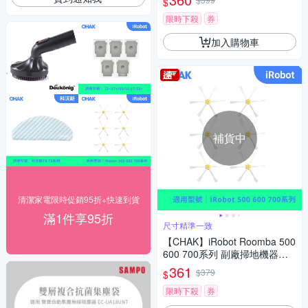
$
限時下殺
券
加入購物車
補貨中
清潔家電限時促銷95折+快速到貨
滿1件享95折
尺寸精準一致
【CHAK】iRobot Roomba 500
600 700系列 副廠掃地機器人
配件耗材超值組(邊刷6入組)
361
$379
$
限時下殺
券