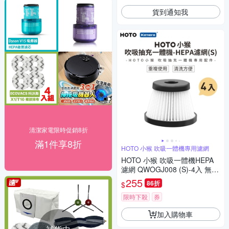
貨到通知我
清潔家電限時促銷8折
滿1件享8折
HOTO 小猴 吹吸一體機專用濾網
HOTO 小猴 吹吸一體機HEPA
濾網 QWOGJ008 (S)-4入 無線
手持吸塵器HEPA 濾網 車用吸
255
86折
$
塵器可水洗濾網 家用吸塵器濾
網
限時下殺
券
加入購物車