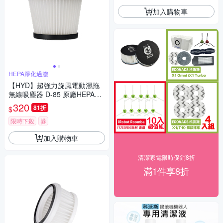
加入購物車
HEPA淨化過濾
【HYD】超強力旋風電動濕拖
無線吸塵器 D-85 原廠HEPA濾
網(1入)D-85-001
320
81折
$
限時下殺
券
加入購物車
清潔家電限時促銷8折
滿1件享8折