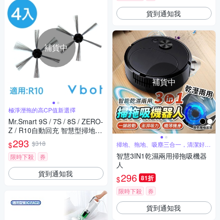
貨到通知我
補貨中
補貨中
極淨溼拖的高CP值新選擇
Mr.Smart 9S / 7S / 8S / ZERO-
Z / R10自動回充 智慧型掃地機
器人專用 刷頭(4入)
293
$318
$
掃地、拖地、吸塵三合一，清潔好幫
手
智慧3IN1乾濕兩用掃拖吸機器
限時下殺
券
人
貨到通知我
296
81折
$
限時下殺
券
貨到通知我