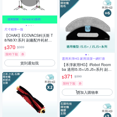
尺寸精準一致
【CHAK】ECOVACS科沃斯 T
8/N8/X1系列 副廠配件耗材超
值組(邊刷6對)
370
$389
$
限時下殺
券
選用禾淨HG 家用清潔一網打盡
貨到通知我
【禾淨家用HG】iRobot Room
ba 適用I5.I5+/J5.J5+系列 副廠
掃地機配件 拖布(6入/組)
371
$390
$
限時下殺
券
加入購物車