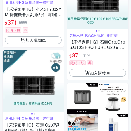
選用禾淨HG 家用清潔一網打盡
【禾淨家用HG】小米STYJ02Y
M 掃拖機器人副廠配件 濾網( 6
入/組)
371
$390
$
限時下殺
券
選用禾淨HG 家用清潔一網打盡
加入購物車
【禾淨家用HG】石頭G10.G10
S.G10S PRO/PURE G20 副廠
掃地機配件 活性碳濾網(6入/組)
371
$390
$
限時下殺
券
加入購物車
選用禾淨HG 家用清潔一網打盡
【禾淨家用HG】石頭 G20系列
副廠掃地機配件 活性碳濾網(6