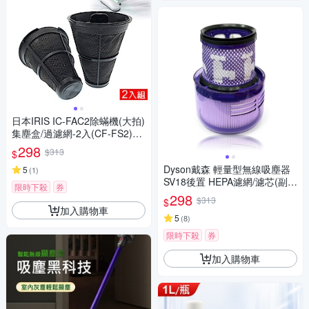
日本IRIS IC-FAC2除蟎機(大拍)
集塵盒/過濾網-2入(CF-FS2)副
廠
298
$313
$
Dyson戴森 輕量型無線吸塵器
5
(
1
)
SV18後置 HEPA濾網/濾芯(副
限時下殺
券
廠) 適用Digital Slim Fluffy Extr
298
$313
$
a
加入購物車
5
(
8
)
限時下殺
券
加入購物車