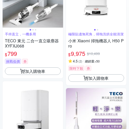
手持直立，一機多用
極限貼邊無死角，掃拖洗烘全能清潔
TECO 東元 二合一直立吸塵器
小米 Xiaomi 掃拖機器人 H50 P
XYFXJ068
ro
799
9,975
$10,499
$
$
4.5
挑戰低價
券
(
2
)
總銷量>50
限時下殺
券
加入購物車
加入購物車