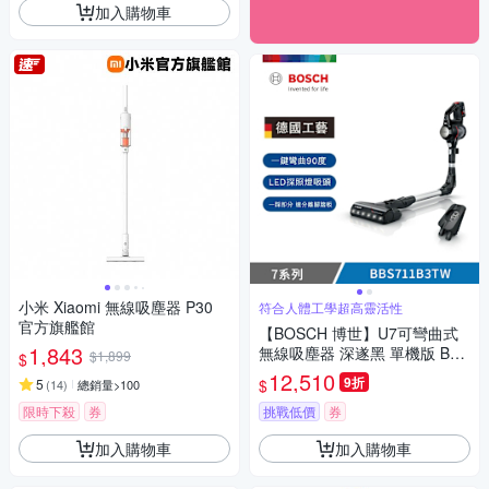
加入購物車
小米 Xiaomi 無線吸塵器 P30
符合人體工學超高靈活性
官方旗艦館
【BOSCH 博世】U7可彎曲式
1,843
無線吸塵器 深遂黑 單機版 BBS
$1,899
$
711B3TW
12,510
9折
$
5
(
14
)
總銷量>100
限時下殺
券
挑戰低價
券
加入購物車
加入購物車