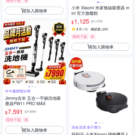
限時下殺
券
小米 Xiaomi 米家無線吸塵器 m
加入購物車
ini 官方旗艦館
1,125
$1,159
$
4.9
(
19
)
總銷量>200
限時下殺
券
加入購物車
年中慶贈雙好禮
Jimmy吉米 五合一平躺洗地吸
塵器PW11 PRO MAX
7,591
$7,990
$
限時下殺
券
高效清潔 毫不費力
加入購物車
福利品 小米Xiaomi 掃拖機器人