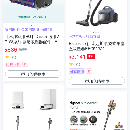
選用禾淨HG 家用清潔一網打盡
【禾淨家用HG】Dyson 適用V
小巧強勁，強勢來襲
7.V8系列 副廠吸塵器配件 LED
Electrolux伊萊克斯 氣旋式集塵
單滾筒電動吸頭(1入/組)
836
盒吸塵器EFC52322
$880
$
3,141
9折
$
5
(
2
)
5
限時下殺
券
(
1
)
挑戰低價
券
加入購物車
加入購物車