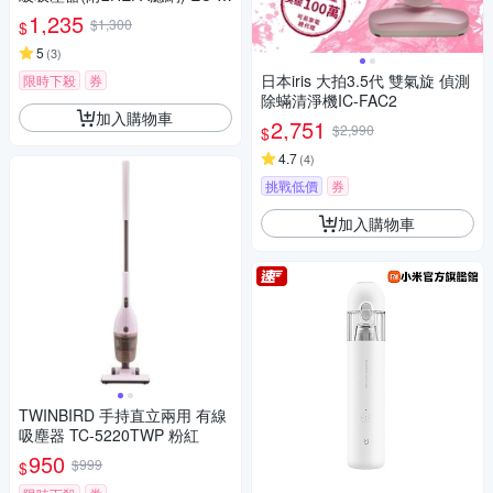
13UYP
1,235
$1,300
$
5
(
3
)
日本iris 大拍3.5代 雙氣旋 偵測
限時下殺
券
除蟎清淨機IC-FAC2
加入購物車
2,751
$2,990
$
4.7
(
4
)
挑戰低價
券
加入購物車
TWINBIRD 手持直立兩用 有線
吸塵器 TC-5220TWP 粉紅
950
$999
$