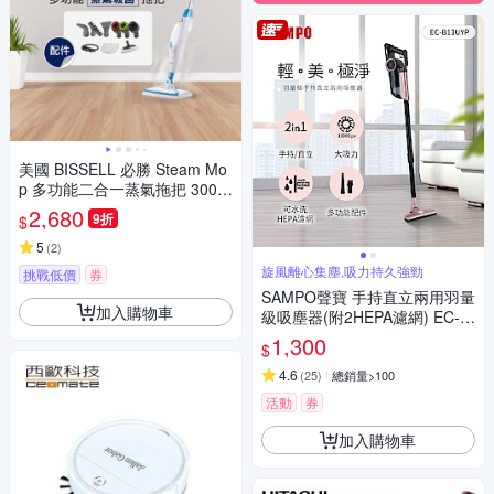
美國 BISSELL 必勝 Steam Mo
p 多功能二合一蒸氣拖把 3004
T
2,680
9折
$
5
(
2
)
旋風離心集塵,吸力持久強勁
挑戰低價
券
SAMPO聲寶 手持直立兩用羽量
加入購物車
級吸塵器(附2HEPA濾網) EC-B
13UYP
1,300
$
4.6
(
25
)
總銷量>100
活動
券
加入購物車