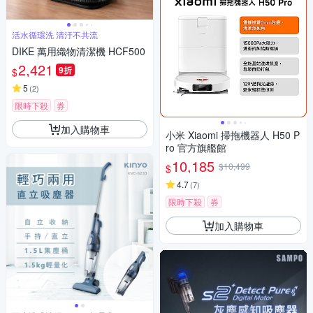
活水循環洗 清汙不共流
DIKE 萬用織物清潔機 HCF500
2,421
9折
$
5
(
2
)
限時下殺
券
加入購物車
小米 Xiaomi 掃拖機器人 H50 P
ro 官方旗艦館
10,185
$10,499
$
4.7
(
7
)
限時下殺
券
加入購物車