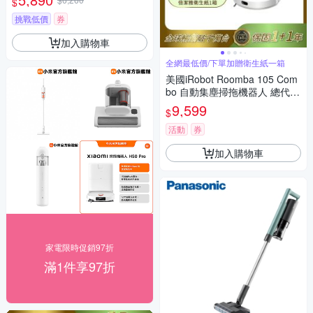
$
挑戰低價
券
加入購物車
全網最低價/下單加贈衛生紙一箱
美國iRobot Roomba 105 Com
bo 自動集塵掃拖機器人 總代理
保固1+1年
9,599
$
活動
券
加入購物車
家電限時促銷97折
滿1件享97折