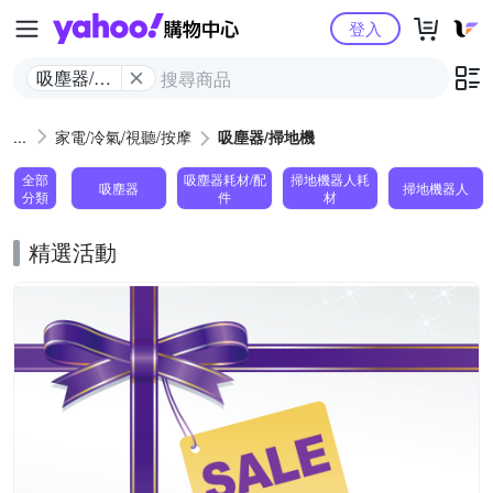
Yahoo購物中心
登入
吸塵器/掃
地機
家電/冷氣/視聽/按摩
吸塵器/掃地機
全部
吸塵器耗材/配
掃地機器人耗
吸塵器
掃地機器人
分類
件
材
精選活動