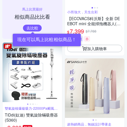
馬上比買最好
小而強大，天生出彩
相似商品比比看
【ECOVACS科沃斯】全新 DE
EBOT mini 全能掃拖機器人(超
去比較
小機身/全能基站/毛髮不纏繞/靜
7,399
$7,788
$
音清潔）
挑戰低價
券
加入購物車
雙氣旋核爆級吸力-22000Pa颶風橫
掃
TiDdi(鈦迪) 雙氣旋除蟎吸塵器
(S360)
超熱銷商品，無線設計帶著走