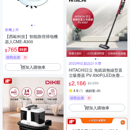
新機上市
【西歐科技】智能路徑掃地機
器人CME-A300
765
86折
$
挑戰低價
券
2023年紅點設計大獎
加入購物車
HITACHI日立 免紙袋無線型直
立吸塵器 PV-X90P(LED灰塵探
照燈/一鍵拆卸集塵盒/壁掛式充
2,166
$2,280
$
電座)
4.9
(
7
)
總銷量>50
挑戰低價
券
加入購物車