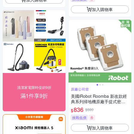
加入購物車
清潔家電限時促銷9折
原廠公司貨
滿1件享9折
美國iRobot Roomba 新改款經
典系列掃地機原廠手提式密封
集塵袋3入
836
$880
$
挑戰低價
券
加入購物車