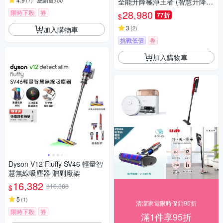
(
7
)
總銷量>50
全能升降極淨王者 (智慧升降全
域LDS/超薄7.98/聲波恆濕拖地/
28,980
限時下殺
券
77折
$
22000Pa)
3
(
2
)
加入購物車
挑戰低價
券
加入購物車
Dyson V12 Fluffy SV46 輕量智
慧無線吸塵器 贈副廠架
16,382
$16,888
$
5
(
1
)
清潔家電限時促銷95折
限時下殺
券
滿1件享95折