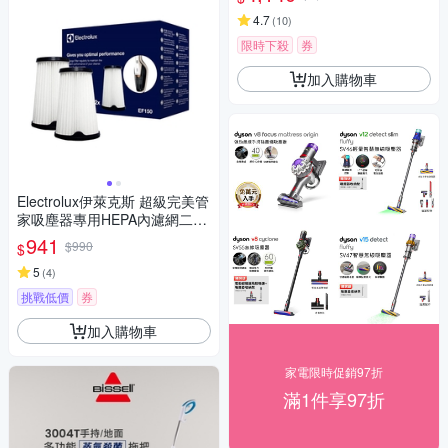
4.7
(
10
)
限時下殺
券
加入購物車
Electrolux伊萊克斯 超級完美管
家吸塵器專用HEPA內濾網二入
組EF150
941
$990
$
5
(
4
)
挑戰低價
券
加入購物車
家電限時促銷97折
滿1件享97折