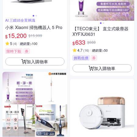
AI 三鏡頭全景辨識
小米 Xiaomi 掃拖機器人 5 Pro
【TECO東元】 直立式吸塵器
15,200
XYFXJ0631
$15,999
$
633
$688
$
5
(
4
)
總銷量>100
4.7
(
16
)
總銷量>50
限時下殺
券
挑戰低價
券
加入購物車
加入購物車