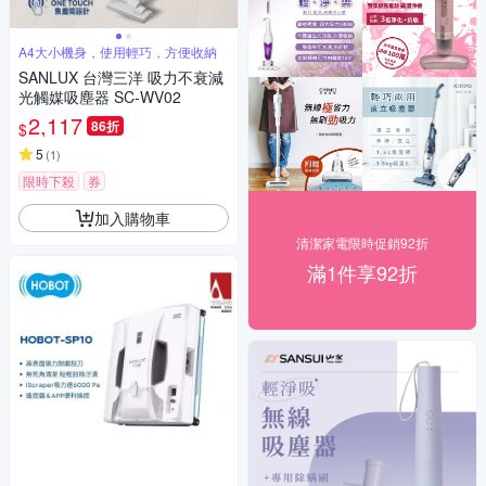
A4大小機身，使用輕巧，方便收納
SANLUX 台灣三洋 吸力不衰減
光觸媒吸塵器 SC-WV02
2,117
86折
$
5
(
1
)
限時下殺
券
加入購物車
清潔家電限時促銷92折
滿1件享92折