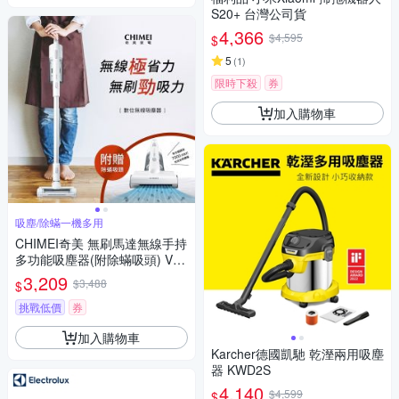
S20+ 台灣公司貨
4,366
$4,595
$
5
(
1
)
限時下殺
券
加入購物車
吸塵/除蟎一機多用
CHIMEI奇美 無刷馬達無線手持
多功能吸塵器(附除蟎吸頭) VC-
HD4LHA
3,209
$3,488
$
挑戰低價
券
加入購物車
Karcher德國凱馳 乾溼兩用吸塵
器 KWD2S
4,140
$4,599
$