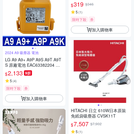
網 可水洗HEPA (副廠)
319
$346
$
5
(
1
)
限時下殺
券
加入購物車
2024 A9 吸塵器 電池
LG A9 A9+ A9P A9S A9T A9T
S 原廠電池 EAC63382204 通
用 EAC63758603 EAC6
2,133
9折
$
5
(
4
)
限時下殺
券
加入購物車
HITACHI 日立 610W日本原裝
免紙袋吸塵器 CVSK11T
7,507
$7,902
$
5
(
1
)