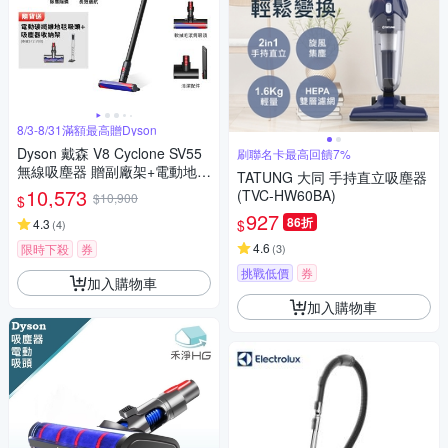
8/3-8/31滿額最高贈Dyson
Dyson 戴森 V8 Cyclone SV55
刷聯名卡最高回饋7%
無線吸塵器 贈副廠架+電動地毯
TATUNG 大同 手持直立吸塵器
吸頭
10,573
(TVC-HW60BA)
$10,900
$
927
86折
$
4.3
(
4
)
4.6
限時下殺
券
(
3
)
挑戰低價
券
加入購物車
加入購物車