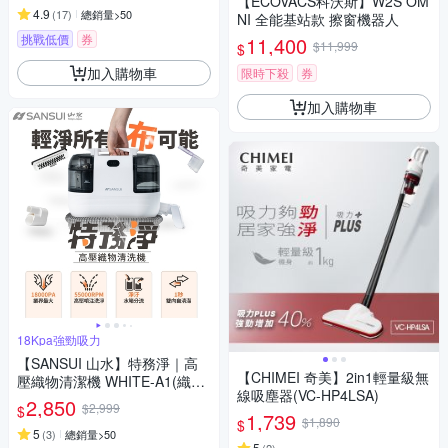
【ECOVACS科沃斯】W2S OM
4.9
(
17
)
總銷量>50
NI 全能基站款 擦窗機器人
挑戰低價
券
11,400
$11,999
$
加入購物車
限時下殺
券
加入購物車
18Kpa強勁吸力
【SANSUI 山水】特務淨｜高
【CHIMEI 奇美】2in1輕量級無
壓織物清潔機 WHITE-A1(織物
線吸塵器(VC-HP4LSA)
機/織物清洗機/布製清潔)
2,850
$2,999
$
1,739
$1,890
$
5
(
3
)
總銷量>50
5