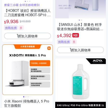
擦窗三步驟 全球首創噴擦刮
【HOBOT 玻妞】擦玻璃機器人
二刀流擦窗機 HOBOT-SP10 /
HOBOT SP 10
9,936
$10,800
$
【SANSUI 山水】限量色 輕淨
挑戰低價
券
吸迷你無線吸塵器+塵蹣刷組(S
VC-PP3紫+SVC-003)
4,392
9折
加入購物車
$
挑戰低價
券
加入購物車
小米 Xiaomi 掃拖機器人 5 Pro
官方旗艦館