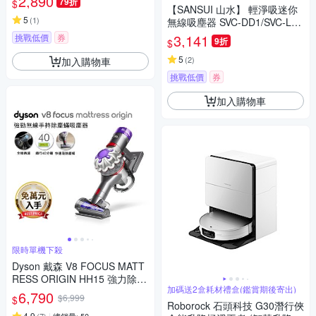
2,890
79折
$
【SANSUI 山水】 輕淨吸迷你
5
(
1
)
無線吸塵器 SVC-DD1/SVC-L17
5/SVC-PP3 五色可選
3,141
挑戰低價
券
9折
$
5
(
2
)
加入購物車
挑戰低價
券
加入購物車
限時單機下殺
Dyson 戴森 V8 FOCUS MATT
RESS ORIGIN HH15 強力除螨
加碼送2盒耗材禮盒(鑑賞期後寄出)
無線吸塵器 銀灰色
6,790
$6,999
$
Roborock 石頭科技 G30潛行俠
4.9