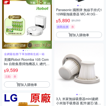
Panasonic 國際牌 無線手持式1
10W吸拖吸塵器 MC-A13G -
5,890
$6,260
$
挑戰低價
券
加入購物車
全網最低價/下單加贈衛生紙一箱
美國iRobot Roomba 105 Com
bo 自動集塵掃拖機器人 總代理
保固1+1年
9,599
$
活動
券
加入購物車
3入 米家無線吸塵器mini濾網
小米隨手吸塵器 配件濾芯/過濾