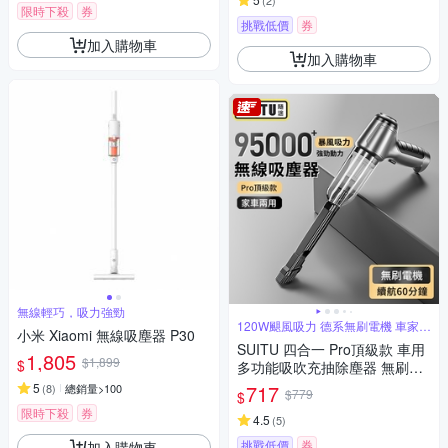
(
2
)
限時下殺
券
挑戰低價
券
加入購物車
加入購物車
無線輕巧，吸力強勁
120W颶風吸力 德系無刷電機 車家兩
小米 Xiaomi 無線吸塵器 P30
用
SUITU 四合一 Pro頂級款 車用
1,805
$1,899
$
多功能吸吹充抽除塵器 無刷電
機家車兩用吸塵器 汽車吹氣機
5
717
(
8
)
總銷量>100
$779
$
打氣機
限時下殺
券
4.5
(
5
)
挑戰低價
券
加入購物車