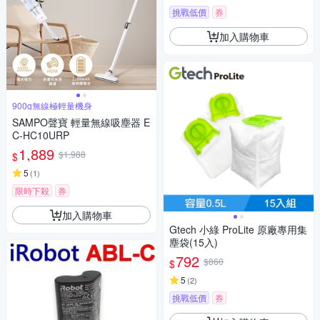
挑戰低價
券
加入購物車
900g無線極輕量機身
SAMPO聲寶 輕量無線吸塵器 E
C-HC10URP
1,889
$1,988
$
5
(
1
)
限時下殺
券
加入購物車
Gtech 小綠 ProLite 原廠專用集
塵袋(15入)
792
$860
$
5
(
2
)
挑戰低價
券