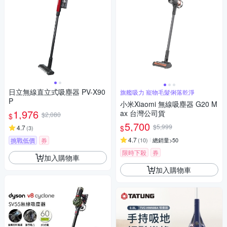
日立無線直立式吸塵器 PV-X90
旗艦吸力 寵物毛髮俐落乾淨
P
小米Xiaomi 無線吸塵器 G20 M
1,976
ax 台灣公司貨
$2,080
$
5,700
$5,999
$
4.7
(
3
)
4.7
挑戰低價
券
(
10
)
總銷量>50
限時下殺
券
加入購物車
加入購物車