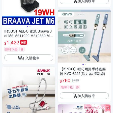
加入購物車
IROBOT ABL-C 電池 Braava J
et M6 M611020 M612880 M6
12680 M614480 掃地機電池
1,422
9折
$
限時下殺
券
加入購物車
【KINYO】輕巧兩用手持吸塵
器 KVC-6225(活力藍/清新綠)
760
$799
$
限時下殺
券
加入購物車