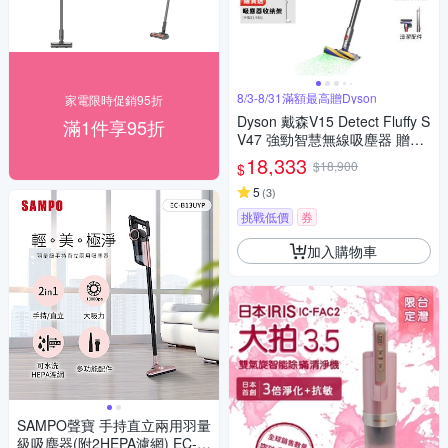
8/3-8/31滿額最高贈Dyson
家電限時促銷95折
Dyson 戴森V15 Detect Fluffy S
滿1件享95折
V47 強勁智慧無線吸塵器 贈收
納架
18,333
$18,900
$
5
(
3
)
挑戰低價
券
加入購物車
SAMPO聲寶 手持直立兩用羽量
級吸塵器(附2HEPA濾網) EC-B