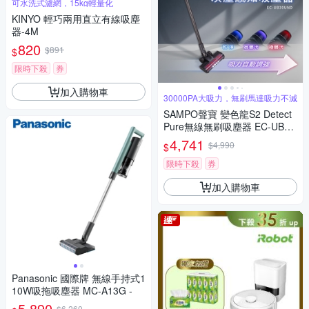
可水洗式濾網，15kg輕量化
KINYO 輕巧兩用直立有線吸塵
器-4M
820
$891
$
限時下殺
券
加入購物車
30000PA大吸力，無刷馬達吸力不減
SAMPO聲寶 變色龍S2 Detect
Pure無線無刷吸塵器 EC-UB30
UND
4,741
$4,990
$
限時下殺
券
加入購物車
Panasonic 國際牌 無線手持式1
10W吸拖吸塵器 MC-A13G -
5,890
$6,260