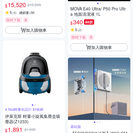
15,520
$15,999
$
MOVA E40 Ultra/ P50 Pro Ultr
5
(
4
)
總銷量>50
a 地面清潔液 1L
限時下殺
券
340
86折
$
加入購物車
5
(
2
)
限時下殺
券
加入購物車
4.5kg輕量化設計 好收納
伊萊克斯 輕量小旋風集塵盒吸
塵器(Z1233)
基站版
1,891
$1,990
$