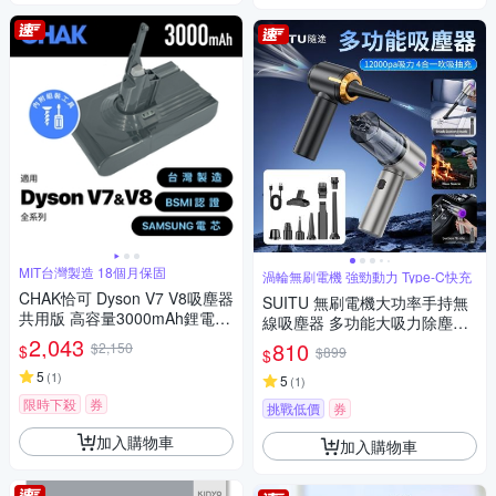
MIT台灣製造 18個月保固
渦輪無刷電機 強勁動力 Type-C快充
CHAK恰可 Dyson V7 V8吸塵器
SUITU 無刷電機大功率手持無
共用版 高容量3000mAh鋰電池
線吸塵器 多功能大吸力除塵器
DC8230(Dyson 副廠電池 戴森
2,043
吹吸抽充車載吹塵器 吹氣機 家
810
$2,150
$
$899
$
吸塵器配件)
車兩用
5
(
1
)
5
(
1
)
限時下殺
券
挑戰低價
券
加入購物車
加入購物車