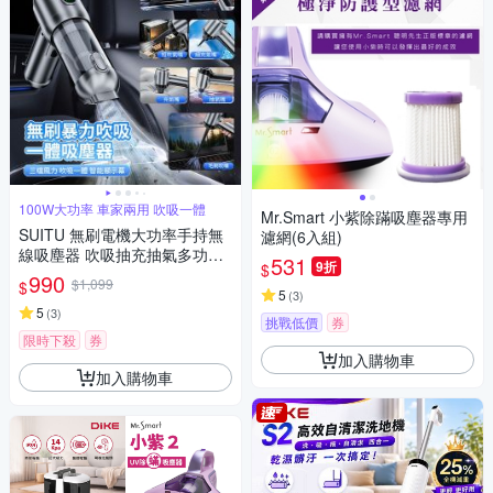
100W大功率 車家兩用 吹吸一體
Mr.Smart 小紫除蹣吸塵器專用
SUITU 無刷電機大功率手持無
濾網(6入組)
線吸塵器 吹吸抽充抽氣多功能
531
9折
$
除塵器 數顯車載吹塵器 車家寵
990
$1,099
$
三用
5
(
3
)
5
(
3
)
挑戰低價
券
限時下殺
券
加入購物車
加入購物車