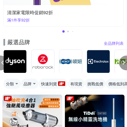
清潔家電限時促銷92折
滿1件享92折
嚴選品牌
全品牌列表
分類
品牌
快速到貨
有現貨
挑戰低價
價格低到