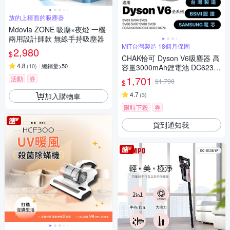
放的上檯面的吸塵器
Mdovia ZONE 吸塵×夜燈 一機
兩用設計師款 無線手持吸塵器
MIT台灣製造 18個月保固
2,980
$
CHAK恰可 Dyson V6吸塵器 高
4.8
(
10
)
總銷量>50
容量3000mAh鋰電池 DC6230
加贈濾網組(Dyson 副廠電池 戴
1,701
活動
券
$1,790
$
森吸塵器配件)
4.7
(
3
)
加入購物車
限時下殺
券
貨到通知我