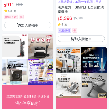
上官網登錄，加送一年保固，再送半
911
$990
年摯友禮
$
潔淨魔方｜SIMPLITE全智能洗
4.3
(
4
)
窗機器
5,396
限時下殺
券
$5,680
$
4
(
1
)
加入購物車
挑戰低價
券
加入購物車
清潔家電限時促銷88折+快速到貨
滿1件享88折