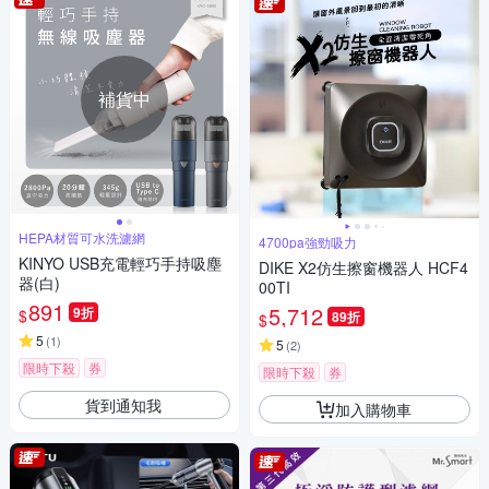
補貨中
HEPA材質可水洗濾網
4700pa強勁吸力
KINYO USB充電輕巧手持吸塵
DIKE X2仿生擦窗機器人 HCF4
器(白)
00TI
891
5,712
9折
$
89折
$
5
(
1
)
5
(
2
)
限時下殺
券
限時下殺
券
貨到通知我
加入購物車