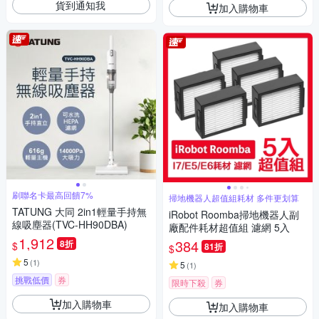
貨到通知我
加入購物車
刷聯名卡最高回饋7%
掃地機器人超值組耗材 多件更划算
TATUNG 大同 2in1輕量手持無
iRobot Roomba掃地機器人副
線吸塵器(TVC-HH90DBA)
廠配件耗材超值組 濾網 5入
1,912
384
8折
$
81折
$
5
(
1
)
5
(
1
)
挑戰低價
券
限時下殺
券
加入購物車
加入購物車