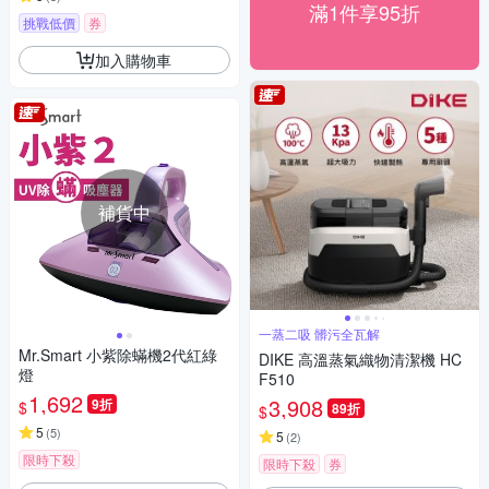
滿1件享95折
挑戰低價
券
加入購物車
補貨中
一蒸二吸 髒污全瓦解
Mr.Smart 小紫除蟎機2代紅綠
DIKE 高溫蒸氣織物清潔機 HC
燈
F510
1,692
3,908
9折
$
89折
$
5
(
5
)
5
(
2
)
限時下殺
限時下殺
券