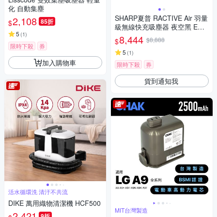
化 自動集塵
SHARP夏普 RACTIVE Air 羽量
2,108
85折
$
級無線快充吸塵器 夜空黑 EC-
5
(
1
)
SR9TW-B
8,444
$8,888
$
限時下殺
券
5
(
1
)
加入購物車
限時下殺
券
貨到通知我
活水循環洗 清汙不共流
DIKE 萬用織物清潔機 HCF500
MIT台灣製造
2,421
9折