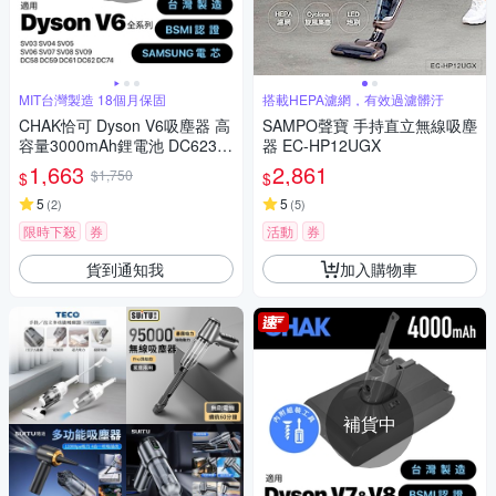
MIT台灣製造 18個月保固
搭載HEPA濾網，有效過濾髒汙
CHAK恰可 Dyson V6吸塵器 高
SAMPO聲寶 手持直立無線吸塵
容量3000mAh鋰電池 DC6230
器 EC-HP12UGX
(Dyson 副廠電池 戴森吸塵器配
1,663
2,861
$1,750
$
$
件)
5
5
(
2
)
(
5
)
限時下殺
券
活動
券
貨到通知我
加入購物車
補貨中