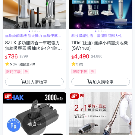
無刷純銅電機 強大動力 無線便攜車
科技賦能生活，讓潔淨回歸人性
家兩用
SZUK 多功能四合一車載強力
TiDdi(鈦迪) 無線小精靈洗地機
無線吸塵器 吸抽吹充4合1除塵
(SW1180)
器 家車兩用手持吹氣機 充氣機
736
4,490
$799
$4,880
$
$
抽氣機
5
5
(
6
)
總銷量>50
(
2
)
限時下殺
券
限時下殺
券
加入購物車
加入購物車
補貨中