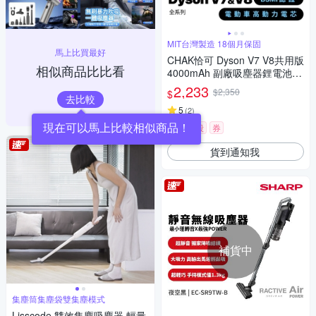
MIT台灣製造 18個月保固
馬上比買最好
CHAK恰可 Dyson V7 V8共用版
相似商品比比看
4000mAh 副廠吸塵器鋰電池 D
C8240(Dyson 副廠電池 戴森吸
2,233
$2,350
$
塵器配件)
去比較
5
(
2
)
現在可以馬上比較相似商品！
限時下殺
券
貨到通知我
補貨中
集塵筒集塵袋雙集塵模式
Lisscode 雙效集塵吸塵器 輕量