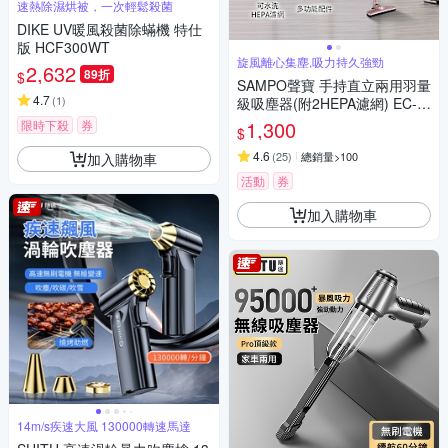
速熱除濕烘被，一次輕鬆殺菌
DIKE UV暖風殺菌除蟎機 特仕
版 HCF300WT
旋風離心集塵,吸力持久強勁
2,632
89折
$
SAMPO聲寶 手持直立兩用羽量
4.7
(
1
)
級吸塵器(附2HEPA濾網) EC-B
13UYP
1,300
限時下殺
券
$
4.6
(
25
)
總銷量>100
加入購物車
活動
券
加入購物車
14m/s疾速大風 130000轉速馬達