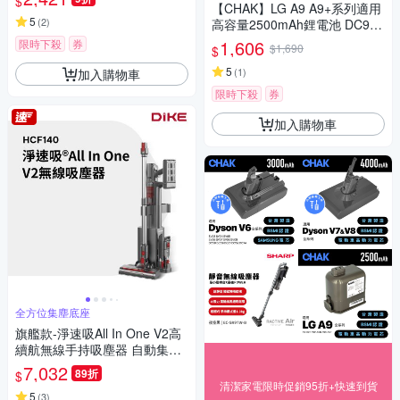
$
【CHAK】LG A9 A9+系列適用
5
(
2
)
高容量2500mAh鋰電池 DC902
5(LG 副廠電池 樂金吸塵器配
1,606
限時下殺
券
$1,690
$
件)
5
(
1
)
加入購物車
限時下殺
券
加入購物車
全方位集塵底座
旗艦款-淨速吸All In One V2高
續航無線手持吸塵器 自動集塵-
吸塵/除蹣/洗地(含除蹣刷頭/洗
7,032
89折
$
地刷頭)
清潔家電限時促銷95折+快速到貨
5
(
3
)