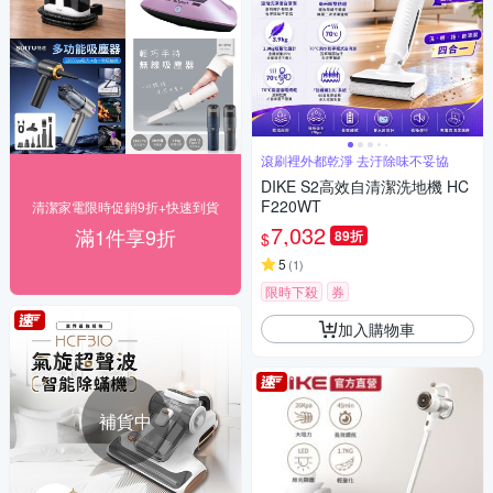
滾刷裡外都乾淨 去汙除味不妥協
DIKE S2高效自清潔洗地機 HC
F220WT
清潔家電限時促銷9折+快速到貨
7,032
滿1件享9折
89折
$
5
(
1
)
限時下殺
券
加入購物車
補貨中