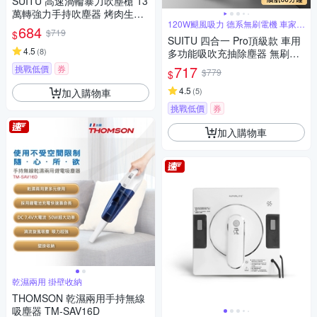
SUITU 高速渦輪暴力吹塵槍 13
萬轉強力手持吹塵器 烤肉生火
120W颶風吸力 德系無刷電機 車家兩
戶外吹氣泵
684
$719
用
$
SUITU 四合一 Pro頂級款 車用
4.5
(
8
)
多功能吸吹充抽除塵器 無刷電
機家車兩用吸塵器 汽車吹氣機
717
挑戰低價
券
$779
$
打氣機
4.5
(
5
)
加入購物車
挑戰低價
券
加入購物車
乾濕兩用 掛壁收納
THOMSON 乾濕兩用手持無線
吸塵器 TM-SAV16D