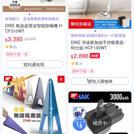
超強吸力、直達被褥底層有效吸出塵
端、灰塵
DIKE 氣旋超聲波智能除螨機 H
CF310WT
限時加碼 送飛利浦多合一行動電源
3,395
$3,690
$
DIKE 淨速吸無線手持吸塵器-
5
(
2
)
特仕版 HCF130WT
2,896
限時下殺
券
89折
$
5
(
1
)
貨到通知我
限時下殺
券
加入購物車
補貨中