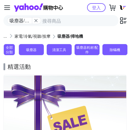
Yahoo購物中心
登入
吸塵器/掃
地機
家電/冷氣/視聽/按摩
吸塵器/掃地機
全部
吸塵器耗材/配
吸塵器
清潔工具
除蟎機
分類
件
精選活動